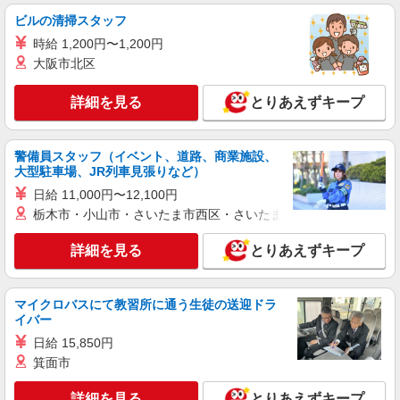
詳細を見る
キープ
ビルの清掃スタッフ
NEW
紹介予定派遣
時給 1,200円〜1,200円
株式会社パソナ・東京キャリアセンター/KT6001115850
大阪市北区
経理
詳細を見る
とりあえずキープ
時給1900円 ★交通費規定に基づき交通費支給
東京都中央区（人形町駅）
警備員スタッフ（イベント、道路、商業施設、
詳細を見る
キープ
大型駐車場、JR列車見張りなど）
日給 11,000円〜12,100円
NEW
派遣社員
栃木市・小山市・さいたま市西区・さいたま市岩槻区・久喜市・
株式会社パソナ・東京キャリアセンター/KT600115998603
経理/一般事務/データ入力
詳細を見る
とりあえずキープ
月給255200円 ★交通費規定に基づき交通費支
給
マイクロバスにて教習所に通う生徒の送迎ドラ
東京都中央区（東京駅）
イバー
日給 15,850円
詳細を見る
キープ
箕面市
NEW
派遣社員
詳細を見る
とりあえずキープ