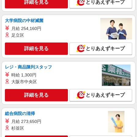
詳細を見る
とりあえずキープ
時給1900円 月収例：228000円 ★交通費規定に
基づき交通費支給
東京都中央区（茅場町駅）
大学病院の中材滅菌
月給 254,160円
詳細を見る
キープ
足立区
NEW
派遣社員
詳細を見る
とりあえずキープ
株式会社パソナ・東京キャリアセンター/KT600117146601
人事労務/一般事務
時給1950円 月収例：273000円 ★交通費規定に
レジ・商品陳列スタッフ
基づき交通費支給
時給 1,300円
東京都中央区（日本橋駅）
大阪市中央区
詳細を見る
キープ
詳細を見る
とりあえずキープ
総合病院の清掃
月給 273,650円
杉並区