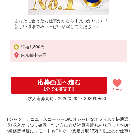
あなたに合ったお仕事がかならず見つかります！
新しい職場でめいっぱい活躍してください♪
時給1,800円
※当社規定あり
東京都中央区
応募画面へ進む
1分で応募完了!!
キープ
求人応募期間：2026/08/04～2026/09/03
Tシャツ・デニム・スニーカーOK♪オシャレなオフィスで快適環
境♪収入がっつり確保したい方に☆彡社員実績もあり◎モチベUP
↑業務習得後にリモートもOKです♪想定月収27万円以上のお仕事↑
業界TOPクラスのパナソニック健保年間保険料がとっても、オト