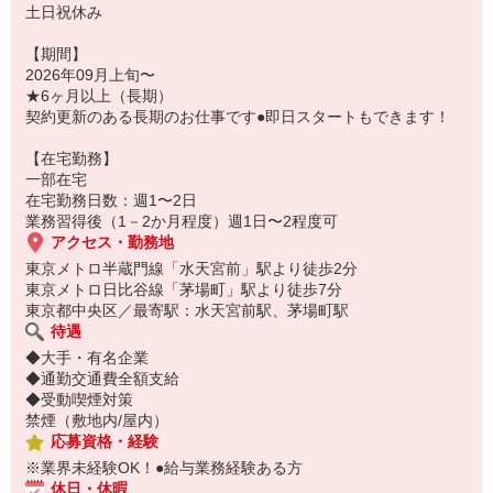
土日祝休み
【期間】
2026年09月上旬〜
★6ヶ月以上（長期）
契約更新のある長期のお仕事です●即日スタートもできます！
【在宅勤務】
一部在宅
在宅勤務日数：週1〜2日
業務習得後（1－2か月程度）週1日〜2程度可
アクセス・勤務地
東京メトロ半蔵門線「水天宮前」駅より徒歩2分
東京メトロ日比谷線「茅場町」駅より徒歩7分
東京都中央区／最寄駅：水天宮前駅、茅場町駅
待遇
◆大手・有名企業
◆通勤交通費全額支給
◆受動喫煙対策
禁煙（敷地内/屋内）
応募資格・経験
※業界未経験OK！●給与業務経験ある方
休日・休暇