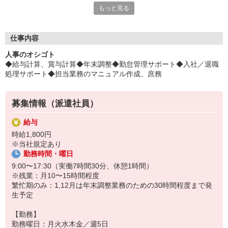
もっと見る
クに♪
平日毎日、来社不要の電話面談を開催中♪
「応募するか悩む…」
仕事内容
「もう少し詳しく仕事の内容を聞きたい」
人事のオシゴト
そんな方も安心してご応募ください。
◆給与計算、賞与計算◆年末調整◆勤怠管理サポート◆入社／退職
しっかりお話を聞いて頂いてから
処理サポート◆担当業務のマニュアル作成、庶務
選考に進むかどうか考えていただけます◎
▼下記に当てはまる方、ぜひ一度ご連絡ください▼
募集情報（派遣社員）
私達がご希望に合ったお仕事をご紹介します。
・残業が少ない仕事に転職したい
給与
・結婚を機に働き方を変えたい
時給1,800円
・出産後も働ける仕事に就きたい
※当社規定あり
・資格を活かして働きたい
勤務時間・曜日
・資格はないけど働ける仕事を見つけたい
9:00〜17:30（実働7時間30分、休憩1時間）
※残業：月10〜15時間程度
繁忙期のみ：1,12月は年末調整業務のための30時間程度まで発
生予定
【勤務】
勤務曜日：月火水木金／週5日