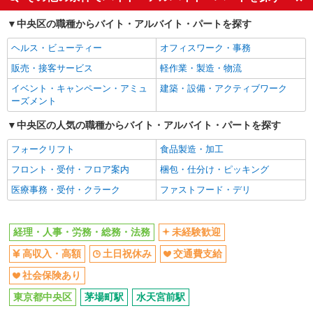
土日祝休み
交通費支給
中央区の職種からバイト・アルバイト・パートを探す
社会保険あり
ヘルス・ビューティー
オフィスワーク・事務
同じ職種から求人を探す
販売・接客サービス
軽作業・製造・物流
オフィスワーク・事務
イベント・キャンペーン・アミュ
建築・設備・アクティブワーク
経理・人事・労務・総務・法務
ーズメント
同じ特徴から求人を探す
中央区の人気の職種からバイト・アルバイト・パートを探す
未経験歓迎
フォークリフト
土日祝休み
食品製造・加工
交通費支給
フロント・受付・フロア案内
社会保険あり
梱包・仕分け・ピッキング
医療事務・受付・クラーク
ファストフード・デリ
経理・人事・労務・総務・法務
未経験歓迎
高収入・高額
土日祝休み
交通費支給
社会保険あり
東京都中央区
茅場町駅
水天宮前駅