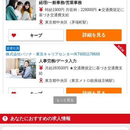
経理/一般事務/営業事務
時給1900円 月収例：228000円 ★交通費規定に
基づき交通費支給
東京都中央区（茅場町駅）
詳細を見る
キープ
NEW
派遣社員
株式会社パソナ・東京キャリアセンター/KT6001178669
人事労務/データ入力
月給283500円 ★交通費規定に基づき交通費支
給
東京都中央区（東京メトロ銀座線京橋駅）
詳細を見る
キープ
もっと見る
NEW
派遣社員
株式会社パソナ・東京キャリアセンター/KT6001178402
あなたにおすすめの求人情報
経理/一般事務
月給332100円 ★交通費規定に基づき交通費支