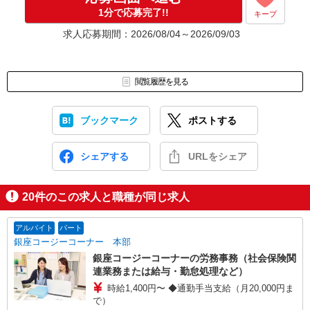
1分で応募完了!!
キープ
※ご応募のタイミングによっては募集が終了している場合もござい
ます。予めご了承ください。
求人応募期間：2026/08/04～2026/09/03
お仕事番号（ES26-0613348）
閲覧履歴を見る
ブックマーク
ポストする
シェアする
URLをシェア
20
件のこの求人と職種が同じ求人
アルバイト
パート
銀座コージーコーナー 本部
銀座コージーコーナーの労務事務（社会保険関
連業務または給与・勤怠処理など）
時給1,400円〜 ◆通勤手当支給（月20,000円ま
で）