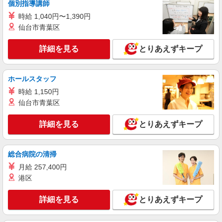
給
個別指導講師
東京都中央区（JR総武線快速新日本橋駅）
時給 1,040円〜1,390円
仙台市青葉区
詳細を見る
キープ
詳細を見る
とりあえずキープ
NEW
派遣社員
株式会社パソナ・東京キャリアセンター/KT600116968901
ホールスタッフ
人事労務/一般事務
時給 1,150円
月給290600円 ★交通費規定に基づき交通費支
仙台市青葉区
給
東京都中央区（日本橋駅）
詳細を見る
とりあえずキープ
詳細を見る
キープ
総合病院の清掃
NEW
派遣社員
月給 257,400円
株式会社パソナ・東京キャリアセンター/KT6001179126
港区
人事労務/一般事務
月給290200円 ★交通費規定に基づき交通費支
詳細を見る
とりあえずキープ
給
東京都中央区（都営浅草線宝町駅）