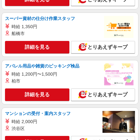
株式会社パソナ・東京キャリアセンター/KT6001179165
人事労務/一般事務
月給282500円 ★交通費規定に基づき交通費支
スーパー資材の仕分け作業スタッフ
給
時給 1,350円
東京都中央区（都営大江戸線勝どき駅）
船橋市
詳細を見る
キープ
詳細を見る
とりあえずキープ
NEW
派遣社員
株式会社パソナ・東京キャリアセンター/KT600117912601
アパレル用品や雑貨のピッキング検品
人事労務/一般事務
時給 1,200円〜1,500円
月給290200円 ★交通費規定に基づき交通費支
柏市
給
東京都中央区（都営浅草線宝町駅）
詳細を見る
とりあえずキープ
詳細を見る
キープ
マンションの受付・案内スタッフ
NEW
派遣社員
時給 2,000円
株式会社パソナ・東京キャリアセンター/KT600117840801
渋谷区
経理/一般事務/営業事務