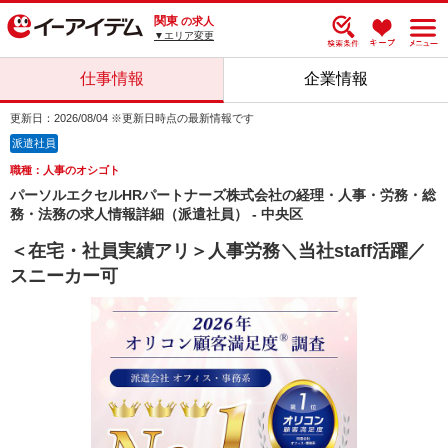
関東
の求人
▼エリア変更
仕事情報
企業情報
更新日：2026/08/04 ※更新日時点の最新情報です
派遣社員
職種：人事のオシゴト
パーソルエクセルHRパートナーズ株式会社の経理・人事・労務・総
務・法務の求人情報詳細（派遣社員） - 中央区
＜在宅・社員実績アリ＞人事労務＼当社staff活躍／
スニーカー可