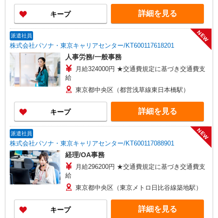
詳細を見る
キープ
NEW
派遣社員
株式会社パソナ・東京キャリアセンター/KT600117618201
人事労務/一般事務
月給324000円 ★交通費規定に基づき交通費支
給
東京都中央区（都営浅草線東日本橋駅）
詳細を見る
キープ
NEW
派遣社員
株式会社パソナ・東京キャリアセンター/KT600117088901
経理/OA事務
月給296200円 ★交通費規定に基づき交通費支
給
東京都中央区（東京メトロ日比谷線築地駅）
詳細を見る
キープ