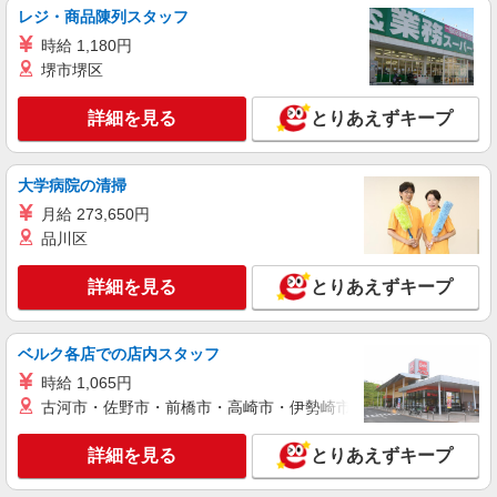
レジ・商品陳列スタッフ
詳細を見る
キープ
時給 1,180円
堺市堺区
NEW
派遣社員
株式会社パソナ・東京キャリアセンター/KT600116188303
詳細を見る
とりあえずキープ
経理/一般事務/データ入力
月給326100円 ★交通費規定に基づき交通費支
給
大学病院の清掃
東京都中央区（東京駅）
月給 273,650円
品川区
詳細を見る
キープ
詳細を見る
とりあえずキープ
NEW
派遣社員
株式会社パソナ・東京キャリアセンター/KT6001174188
ベルク各店での店内スタッフ
人事労務/採用アシスタント/一般事務
月給319000円 ★交通費規定に基づき交通費支
時給 1,065円
給
古河市・佐野市・前橋市・高崎市・伊勢崎市・太田市・館林市・
東京都中央区（東京メトロ有楽町線銀座一丁目
駅）
詳細を見る
とりあえずキープ