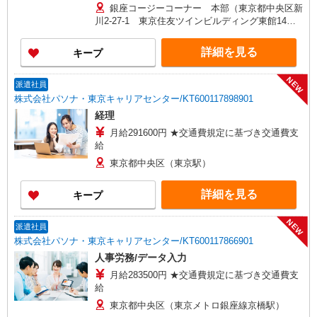
銀座コージーコーナー 本部（東京都中央区新
川2-27-1 東京住友ツインビルディング東館14
階）
詳細を見る
キープ
NEW
派遣社員
株式会社パソナ・東京キャリアセンター/KT600117898901
経理
月給291600円 ★交通費規定に基づき交通費支
給
東京都中央区（東京駅）
詳細を見る
キープ
NEW
派遣社員
株式会社パソナ・東京キャリアセンター/KT600117866901
人事労務/データ入力
月給283500円 ★交通費規定に基づき交通費支
給
東京都中央区（東京メトロ銀座線京橋駅）