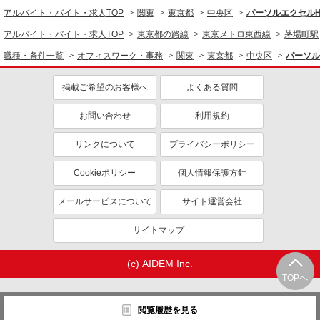
アルバイト・バイト・求人TOP
関東
東京都
中央区
パーソルエクセル
アルバイト・バイト・求人TOP
東京都の路線
東京メトロ東西線
茅場町駅
職種・条件一覧
オフィスワーク・事務
関東
東京都
中央区
パーソル
掲載ご希望のお客様へ
よくある質問
お問い合わせ
利用規約
リンクについて
プライバシーポリシー
Cookieポリシー
個人情報保護方針
メールサービスについて
サイト運営会社
サイトマップ
(c) AIDEM Inc.
TOPへ
閲覧履歴を見る