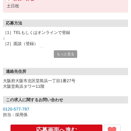
土日祝
応募方法
［1］TELもしくはオンラインで登録
↓
［2］面談（登録）
オンラインor電話お選び頂けます
もっと見る
★所要時間：30分〜1時間
★ご希望や入社日の相談などお聞かせください
↓
［3］お仕事の紹介
連絡先住所
ご応募頂いたお仕事の詳しい説明
大阪府大阪市北区堂島浜一丁目1番27号
ご希望条件に合うお仕事があればその他のお仕事もご紹介
大阪堂島浜タワー11階
↓
［4］お仕事決定
就業にあたっての手続きを行います。
この求人に関するお問い合わせ
↓
0120-577-787
［5］お仕事スタート
担当：採用係
出勤初日は営業担当が同行するので
ご安心くださいね。
応募画面へ進む