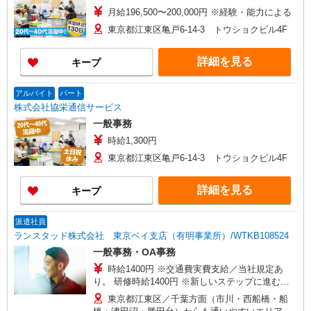
月給196,500〜200,000円 ※経験・能力による
東京都江東区亀戸6‐14‐3 トウショクビル4F
詳細を見る
キープ
アルバイト
パート
株式会社協栄通信サービス
一般事務
時給1,300円
東京都江東区亀戸6‐14‐3 トウショクビル4F
詳細を見る
キープ
派遣社員
ランスタッド株式会社 東京ベイ支店（有明事業所）/WTKB108524
一般事務・OA事務
時給1400円 ※交通費実費支給／当社規定あ
り。 研修時給1400円 ※新しいステップに進む
際、都度研修が行われます！
東京都江東区／千葉方面（市川・西船橋・船