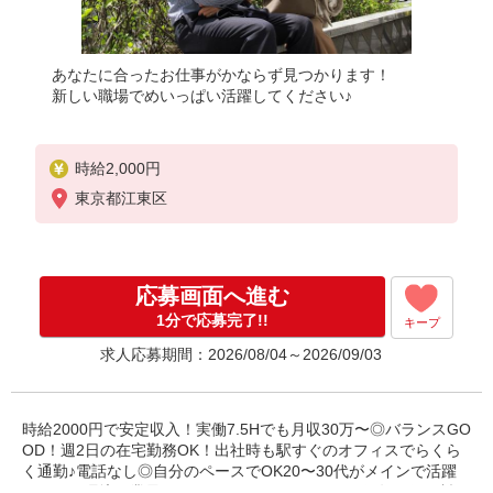
あなたに合ったお仕事がかならず見つかります！
新しい職場でめいっぱい活躍してください♪
時給2,000円
東京都江東区
応募画面へ進む
1分で応募完了!!
キープ
求人応募期間：2026/08/04～2026/09/03
時給2000円で安定収入！実働7.5Hでも月収30万〜◎バランスGO
OD！週2日の在宅勤務OK！出社時も駅すぐのオフィスでらくら
く通勤♪電話なし◎自分のペースでOK20〜30代がメインで活躍
している環境！業界TOPクラスのパナソニック健保年間保険料が