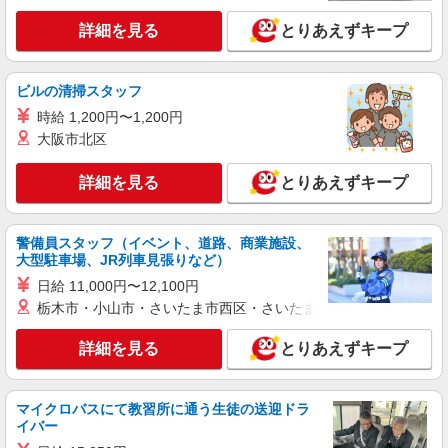
東京都江東区 ★上記以外にも神奈川県内（川
崎・横浜・相模原など）に多数派遣先有
詳細を見る
とりあえずキープ
詳細を見る
キープ
ビルの清掃スタッフ
時給 1,200円〜1,200円
アルバイト
パート
職業紹介
株式会社フルキャスト東京支社/EA0401G-10N
大阪市北区
仕分け・シール貼りなどの簡単軽作業
詳細を見る
とりあえずキープ
時給1600円〜1800円（22:00〜翌5:00の深夜手
当で時給UP） ※給与幅は経験・能力による
東京都江東区
警備員スタッフ（イベント、道路、商業施設、
大型駐車場、JR列車見張りなど）
詳細を見る
キープ
日給 11,000円〜12,100円
栃木市・小山市・さいたま市西区・さいたま市岩槻区・久喜市・
アルバイト
パート
職業紹介
株式会社フルキャスト東京支社/EA0401G-10V
詳細を見る
とりあえずキープ
カンタン事務・データ入力スタッフ
時給1600円〜1800円（22:00〜翌5:00の深夜手
当で時給UP） ※給与幅は経験・能力による
マイクロバスにて教習所に通う生徒の送迎ドラ
イバー
東京都江東区