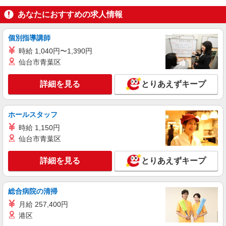
あなたにおすすめの求人情報
派遣社員
株式会社バイトレ（ADM820972）
個別指導講師
【勤怠要員】データ入力及び修正
時給 1,040円〜1,390円
時給1380円
仙台市青葉区
東京都江東区
詳細を見る
とりあえずキープ
詳細を見る
キープ
ホールスタッフ
派遣社員
日研トータルソーシング株式会社（お仕事No.5A561-AMS）
時給 1,150円
ショールームの受付事務
仙台市青葉区
時給1500円 別途交通費支給 ＜月収＞ 244000
円以上可 163.3H
詳細を見る
とりあえずキープ
東京都江東区
総合病院の清掃
詳細を見る
キープ
月給 257,400円
港区
派遣社員
日研トータルソーシング株式会社（お仕事No.5A325-OW）