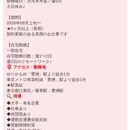
勤務曜日：月火水木金／週5日
土日休み♪
【期間】
2026年09月上旬〜
★6ヶ月以上（長期）
契約更新のある長期のお仕事です
【在宅勤務】
一部在宅
在宅勤務日数：週1〜2日
週2日のリモートワーク♪
アクセス・勤務地
ゆりかもめ「豊洲」駅より徒歩1分
東京メトロ有楽町線「豊洲」駅より徒歩1分
★駅直結
東京都江東区／最寄駅：豊洲駅
待遇
◆大手・有名企業
◆社食あり
◆休憩室あり
◆通勤交通費全額支給
◆受動喫煙対策