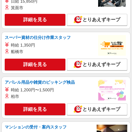
日給 15,850円
箕面市
詳細を見る
キープ
詳細を見る
とりあえずキープ
アルバイト
パート
職業紹介
株式会社フルキャスト東京支社/EA0401G-10Y
カンタン軽作業スタッフ（仕分け・シール貼り
スーパー資材の仕分け作業スタッフ
など）
時給 1,350円
時給1600円〜1800円（22:00〜翌5:00の深夜手
船橋市
当で時給UP） ※給与幅は経験・能力による
東京都江東区
詳細を見る
とりあえずキープ
詳細を見る
キープ
アパレル用品や雑貨のピッキング検品
アルバイト
パート
職業紹介
時給 1,200円〜1,500円
株式会社フルキャスト東京支社/EA0401G-10B
柏市
仕分け シール貼り 倉庫内軽作業 オフィスワー
ク イベントスタッフ等
詳細を見る
とりあえずキープ
時給1600円〜1800円（22:00〜翌5:00の深夜手
当で時給UP） ※給与幅は経験・能力による
東京都江東区
マンションの受付・案内スタッフ