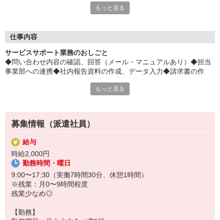
もっと見る
とっても、オトクに♪
平日毎日、来社不要の電話面談を開催中♪
「応募するか悩む…」
仕事内容
「もう少し詳しく仕事の内容を聞きたい」
サービスサポート業務のおしごと
そんな方も安心してご応募ください。
◆問い合わせ内容の確認、回答（メール・マニュアルあり）◆担当
しっかりお話を聞いて頂いてから
事業部への連携◆社内報告資料の作成、データ入力◆請求書の作
選考に進むかどうか考えていただけます◎
成…わからないことはスグ聞ける環境です！コミュニケーションと
もっと見る
りながらお仕事したい方におすすめ◎
▼下記に当てはまる方、ぜひ一度ご連絡ください▼
私達がご希望に合ったお仕事をご紹介します。
・残業が少ない仕事に転職したい
・結婚を機に働き方を変えたい
募集情報（派遣社員）
・出産後も働ける仕事に就きたい
・資格を活かして働きたい
給与
・資格はないけど働ける仕事を見つけたい
時給2,000円
勤務時間・曜日
9:00〜17:30（実働7時間30分、休憩1時間）
※残業：月0〜9時間程度
残業少なめ◎
【勤務】