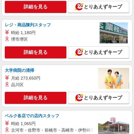
詳細を見る
とりあえずキープ
一般事務
時給1600円 別途交通費支給 ＜月収＞ 248000
円以上可 155H
レジ・商品陳列スタッフ
東京都江東区
時給 1,180円
堺市堺区
詳細を見る
キープ
詳細を見る
とりあえずキープ
派遣社員
LAPI-Staff株式会社 本社/軽作業窓口
物流事務
大学病院の清掃
時給1,580円＋交通費全額支給
月給 273,650円
東京都江東区
品川区
詳細を見る
キープ
詳細を見る
とりあえずキープ
派遣社員
LAPI-Staff株式会社 本社/軽作業窓口
ベルク各店での店内スタッフ
物流事務
時給 1,065円
時給1,580円＋交通費全額支給
古河市・佐野市・前橋市・高崎市・伊勢崎市・太田市・館林市・