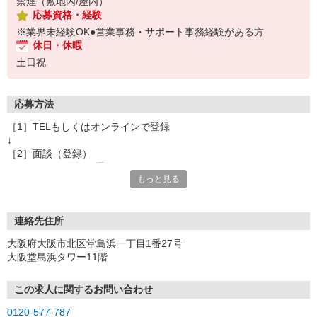
禁煙（敷地内/屋内）
応募資格・経験
※業界未経験OK●営業事務・サポート事務経験がある方
休日・休暇
土日祝
応募方法
［1］TELもしくはオンラインで登録
↓
［2］面談（登録）
オンラインor電話お選び頂けます
もっと見る
★所要時間：30分〜1時間
★ご希望や入社日の相談などお聞かせください
↓
［3］お仕事の紹介
連絡先住所
ご応募頂いたお仕事の詳しい説明
大阪府大阪市北区堂島浜一丁目1番27号
ご希望条件に合うお仕事があればその他のお仕事もご紹介
大阪堂島浜タワー11階
↓
［4］お仕事決定
就業にあたっての手続きを行います。
この求人に関するお問い合わせ
↓
0120-577-787
［5］お仕事スタート