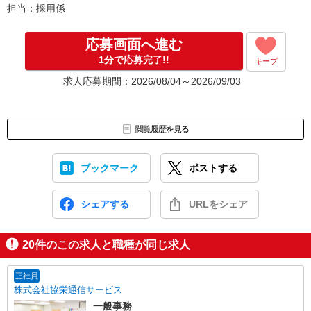
担当：採用係
出勤初日は営業担当が同行するので
ご安心くださいね。
応募画面へ進む
1分で応募完了!!
キープ
※ご応募のタイミングによっては募集が終了している場合もござい
ます。予めご了承ください。
求人応募期間：2026/08/04～2026/09/03
お仕事番号（ES26-0587915）
閲覧履歴を見る
ブックマーク
ポストする
シェアする
URLをシェア
20
件のこの求人と職種が同じ求人
正社員
株式会社協栄通信サービス
一般事務