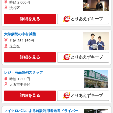
時給 2,000円
詳細を見る
キープ
渋谷区
アルバイト
パート
職業紹介
詳細を見る
とりあえずキープ
株式会社フルキャスト東京支社/EA0401G-10J
＼大人気♪／オフィスワーク！！その他イメベ
ントスタッフ、仕分け等もあります！
大学病院の中材滅菌
時給1600円〜1800円（22:00〜翌5:00の深夜手
月給 254,160円
当で時給UP） ※給与幅は経験・能力による
足立区
東京都江東区
詳細を見る
とりあえずキープ
詳細を見る
キープ
レジ・商品陳列スタッフ
時給 1,300円
大阪市中央区
詳細を見る
とりあえずキープ
マイクロバスによる施設利用者送迎ドライバー