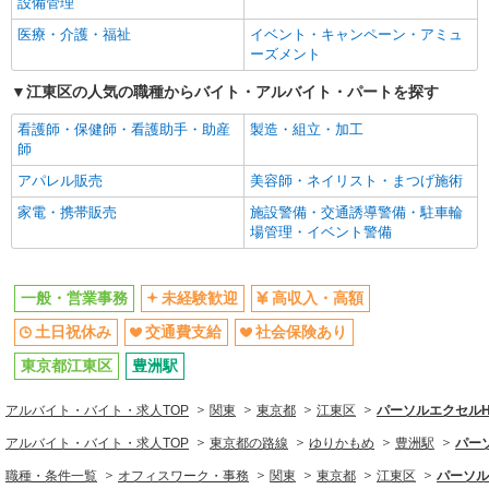
オフィスワーク・事務
設備管理
一般・営業事務
医療・介護・福祉
イベント・キャンペーン・アミュ
ーズメント
同じ特徴から求人を探す
江東区の人気の職種からバイト・アルバイト・パートを探す
未経験歓迎
土日祝休み
看護師・保健師・看護助手・助産
製造・組立・加工
交通費支給
社会保険あり
師
アパレル販売
美容師・ネイリスト・まつげ施術
家電・携帯販売
施設警備・交通誘導警備・駐車輪
場管理・イベント警備
一般・営業事務
未経験歓迎
高収入・高額
土日祝休み
交通費支給
社会保険あり
東京都江東区
豊洲駅
アルバイト・バイト・求人TOP
関東
東京都
江東区
パーソルエクセル
アルバイト・バイト・求人TOP
東京都の路線
ゆりかもめ
豊洲駅
パー
職種・条件一覧
オフィスワーク・事務
関東
東京都
江東区
パーソル