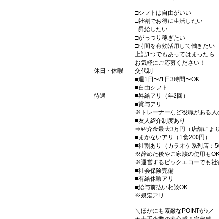
□シフトは自由がいい
□社割でお得に生活したい
□昇給したい
□がっつり稼ぎたい
□時間を有効活用して働きたい
上記1つでもあってはまったら
お気軽にご応募ください！
休日・休暇
交代制
■週1日〜/1日3時間〜OK
■自由シフト
待遇
■昇給アリ（年2回）
■賞与アリ
※トレーナーなど役職がある人
■友人紹介制度あり
⇒紹介金最大3万円（店舗によ
■まかないアリ（1食200円）
■社割あり（カラオケ系列店：50
※辞めた後やご家族の使用もO
※運営するビックエコーでも社
■社会保険完備
■有給休暇アリ
■給与前払い相談OK
※規定アリ
＼ほかにも素敵なPOINTが♪／