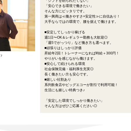
「シフトを削られたくない」
「安心できる環境で働きたい」
そんな方にピッタリです。
第一興商は≪働きやすさ×安定性≫に自信あり！
大手ならではの環境で、腰を据えて働けます。
■安定してしっかり稼げる
週1日〜OK＆レギュラー勤務も大歓迎◎
「週5でがっつり」など働き方も選べます。
■頑張りはしっかり評価
昇給年2回！トレーナーになれば時給＋300円！
♪
やりがいを感じながら働けます。
■安心して続けられる環境
社会保険完備・福利厚生充実◎
長く働きたい方も安心です。
■嬉しい社割あり
系列飲食店やビッグエコーが割引で利用可能！
生活にも嬉しい特典つき♪
「安定した環境でしっかり働きたい」
そんな方はぜひご応募ください◎