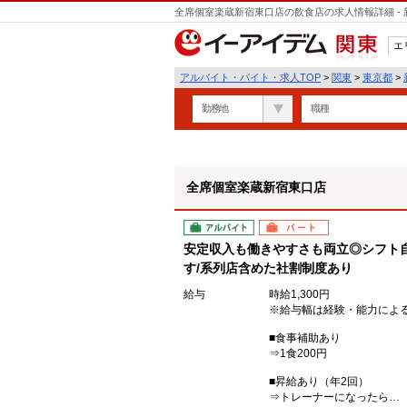
全席個室楽蔵新宿東口店の飲食店の求人情報詳細 -
エ
関東
アルバイト・バイト・求人TOP
>
関東
>
東京都
>
勤務地
職種
全席個室楽蔵新宿東口店
アルバイト
パート
安定収入も働きやすさも両立◎シフト
す/系列店含めた社割制度あり
給与
時給1,300円
※給与幅は経験・能力によ
■食事補助あり
⇒1食200円
■昇給あり（年2回）
⇒トレーナーになったら…