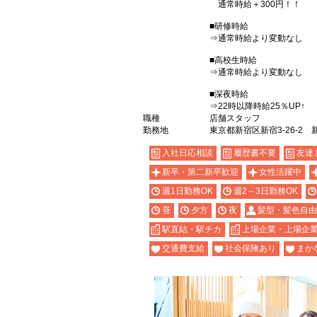
通常時給＋300円！！
■研修時給
⇒通常時給より変動なし
■高校生時給
⇒通常時給より変動なし
■深夜時給
⇒22時以降時給25％UP↑
職種
店舗スタッフ
勤務地
東京都新宿区新宿3-26-2 
入社日応相談
履歴書不要
友達
新卒・第二新卒歓迎
女性活躍中
週1日勤務OK
週2～3日勤務OK
昼
夕方
夜
髪型・髪色自由
駅直結・駅チカ
上場企業・上場企
交通費支給
社会保険あり
まか