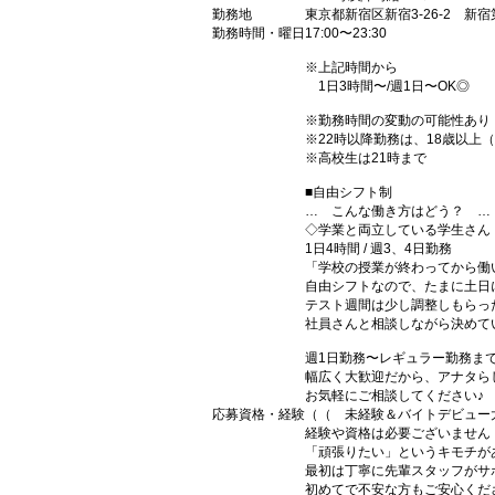
勤務地
東京都新宿区新宿3-26-2 新宿
勤務時間・曜日
17:00〜23:30
※上記時間から
1日3時間〜/週1日〜OK◎
※勤務時間の変動の可能性あり
※22時以降勤務は、18歳以上
※高校生は21時まで
■自由シフト制
… こんな働き方はどう？ …
◇学業と両立している学生さん
1日4時間 / 週3、4日勤務
「学校の授業が終わってから働
自由シフトなので、たまに土日
テスト週間は少し調整しもらっ
社員さんと相談しながら決めて
週1日勤務〜レギュラー勤務ま
幅広く大歓迎だから、アナタら
お気軽にご相談してください♪
応募資格・経験
（（ 未経験＆バイトデビュー
経験や資格は必要ございません
「頑張りたい」というキモチが
最初は丁寧に先輩スタッフがサ
初めてで不安な方もご安心くだ