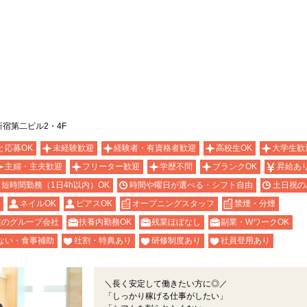
新宿第二ビル2・4F
と応募OK
未経験歓迎
経験者・有資格者歓迎
高校生OK
大学生歓
主婦・主夫歓迎
フリーター歓迎
学歴不問
ブランクOK
昇給あ
短時間勤務（1日4h以内）OK
時間や曜日が選べる・シフト自由
土日祝の
ネイルOK
ピアスOK
オープニングスタッフ
禁煙・分煙
業のグループ会社
扶養内勤務OK
残業ほぼなし
副業・WワークOK
ない・食事補助
社割・特典あり
研修制度あり
社員登用あり
＼長く安定して働きたい方に◎／
「しっかり稼げる仕事がしたい」