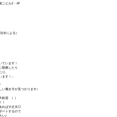
第二ビル2・4F
（法令による）
いています！
に勤務したり
たり。
います！」
で
しい働き方が見つかります♪
大歓迎 ））
！！
あれば大丈夫◎
ポートするので
さい♪