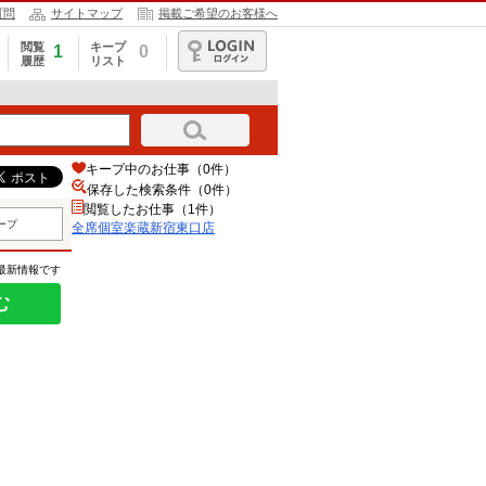
質問
サイトマップ
掲載ご希望のお客様へ
閲覧
キープ
1
0
履歴
リスト
ログイン
キープ中のお仕事（0件）
保存した検索条件（
0
件）
閲覧したお仕事（1件）
ープ
全席個室楽蔵新宿東口店
の最新情報です
む