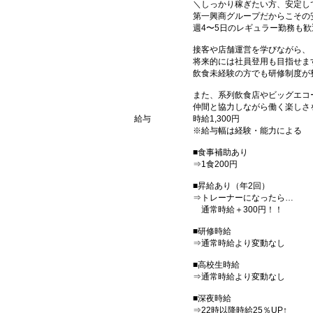
＼しっかり稼ぎたい方、安定し
第一興商グループだからこその
週4〜5日のレギュラー勤務も歓
接客や店舗運営を学びながら、
将来的には社員登用も目指せま
飲食未経験の方でも研修制度が
また、系列飲食店やビッグエコ
仲間と協力しながら働く楽しさ
給与
時給1,300円
※給与幅は経験・能力による
■食事補助あり
⇒1食200円
■昇給あり（年2回）
⇒トレーナーになったら…
通常時給＋300円！！
■研修時給
⇒通常時給より変動なし
■高校生時給
⇒通常時給より変動なし
■深夜時給
⇒22時以降時給25％UP↑