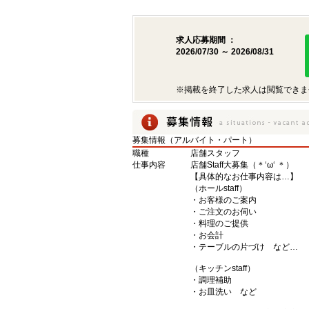
求人応募期間 ：
2026/07/30 ～ 2026/08/31
※掲載を終了した求人は閲覧できま
募集情報（アルバイト・パート）
職種
店舗スタッフ
仕事内容
店舗Staff大募集（＊‘ω‘ ＊）
【具体的なお仕事内容は…】
（ホールstaff）
・お客様のご案内
・ご注文のお伺い
・料理のご提供
・お会計
・テーブルの片づけ など…
（キッチンstaff）
・調理補助
・お皿洗い など