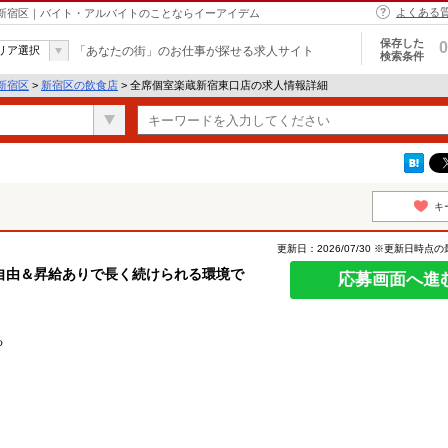
よくある
 新宿区｜バイト・アルバイトのことならイーアイデム
保存した
0
リア選択
「あなたの街」のお仕事が探せる求人サイト
検索条件
新宿区
>
新宿区の飲食店
> 全席個室楽蔵新宿東口店の求人情報詳細
キ
更新日：2026/07/30 ※更新日時点
自由＆昇給ありで長く続けられる環境で
応募画面へ進
る