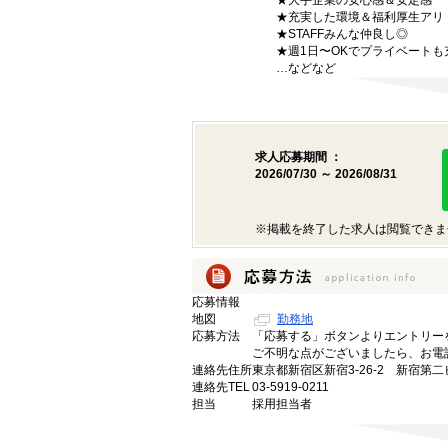
★大手企業の安心感＆安定感
★充実した環境＆福利厚生アリ
★STAFFみんな仲良し◎
★週1日〜OKでプライベートも
…などなど
求人応募期間 ：
2026/07/30 ～ 2026/08/31
※掲載を終了した求人は閲覧できま
応募情報
地図
勤務地
応募方法
「応募する」ボタンよりエントリー
ご不明な点がございましたら、お電
連絡先住所
東京都新宿区新宿3-26-2 新宿第二
連絡先TEL
03-5919-0211
担当
採用担当者