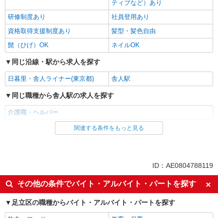
ティブなど）あり
研修制度あり
社員登用あり
資格取得支援制度あり
髪型・髪色自由
髭（ひげ）OK
ネイルOK
同じ沿線・駅から求人を探す
日暮里・舎人ライナー(東京都)
舎人駅
同じ職種から舎人駅の求人を探す
介護職・ヘルパー
関連する条件をもっと見る
同じ雇用形態から舎人駅の求人を探す
パート
同じ特徴から舎人駅の求人を探す
ID：AE0804788119
入社日応相談
即日勤務OK
その他の条件でバイト・アルバイト・パートを探す
友達と応募OK
職場見学OKまたは説明会あり
足立区の職種からバイト・アルバイト・パートを探す
未経験歓迎
経験者・有資格者歓迎