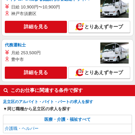
305万円〜 ※職務手当、（東京都）居住支援特別
日給 10,900円〜10,900円
東京都足立区千住中居町33-3 大橋ビル4階
手当、働きがい向上手当、日祝手当（月平均2回
神戸市須磨区
分）等、毎月平均的に支払われる手当を含みま
詳細を見る
キープ
す。 ◎残業時は別途時間外手当支給（超過1
詳細を見る
とりあえずキープ
分〜） ◎居住支援特別手当は勤続5年目までの方
はさらに1万円支給（再入社は除く） ◎賞与 基
本給2.08ヶ月分/年支給
代務運転士
月給 253,500円
豊中市
詳細を見る
とりあえずキープ
このお仕事に関連する条件で探す
足立区のアルバイト・バイト・パートの求人を探す
同じ職種から足立区の求人を探す
医療・介護・福祉すべて
介護職・ヘルパー