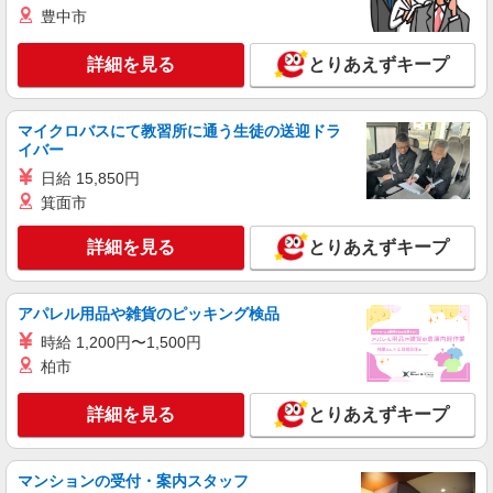
正社員
豊中市
支給（超過1分〜）
SOMPOケア 足立 定期巡回/3004da1
介護スタッフ
詳細を見る
とりあえずキープ
【実務者研修】 月給：240,000円 年収例：330
万円〜 【初任者研修】 月給：230,300円 年収例：
320万円〜 ※職務手当、（東京都）居住支援特別
東京都足立区千住中居町33-3 大橋ビル4階
マイクロバスにて教習所に通う生徒の送迎ドラ
手当、働きがい向上手当、日祝手当（月平均2回
イバー
分）、在宅手当（月平均10回分）等、毎月平均的
詳細を見る
キープ
日給 15,850円
に支払われる手当を含みます。 ※居住支援特別手
当は勤続5年目までの方はさらに1万円支給（再入
箕面市
社は除く） ◎賞与：基本給2.08ヶ月分/年支給 ◎
正社員
残業時は別途時間外手当支給（超過1分〜）
詳細を見る
とりあえずキープ
そんぽの家S 綾瀬/2066ba1
介護スタッフ
【介護福祉士】 月給：280,800円 年収例：379
アパレル用品や雑貨のピッキング検品
万円〜 ※職務手当、特別職務手当、（東京都）居
住支援特別手当、働きがい向上手当、日祝手当
時給 1,200円〜1,500円
東京都足立区綾瀬2丁目32-3
（月平均2回分）、夜勤手当（月平均5回分）等、
柏市
毎月平均的に支払われる手当を含みます。 ※居住
詳細を見る
キープ
支援特別手当は勤続5年目までの方はさらに1万円
詳細を見る
とりあえずキープ
支給（再入社は除く） ◎賞与：基本給2.08ヶ月分/
年支給 ◎残業時は別途時間外手当支給（超過1
正社員
分〜）
そんぽの家S 足立保塚/2067ba1
マンションの受付・案内スタッフ