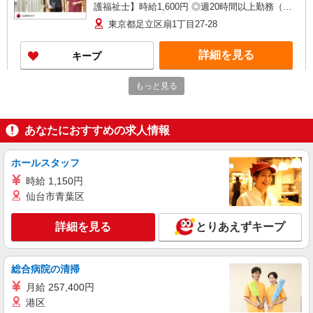
護福祉士】時給1,600円 ◎週20時間以上勤務（社
保加入者）の場合は時給1,650円 ＊早朝夜間（〜8
東京都足立区扇1丁目27-28
時、18時〜）：時給2,000円〜 ＊日曜祝日：時給
1,900円〜 【実務者研修・初任者研修（ヘルパー1
詳細を見る
キープ
級・2級）】時給1,520円 ◎週20時間以上勤務（社
保加入者）の場合は時給1,570円 ＊早朝夜間（〜8
時、18時〜）：時給1,900円〜 ＊日曜祝日：時給
もっと見る
正社員
1,820円〜 ◎身体介助、生活援助が同時給 ◎キャ
そんぽの家S 王子神谷/2062ba1
ンセル手当：職務時給の60％支給 ※居住支援特別
介護スタッフ
手当は勤続5年目までの方はさらに時給＋50円（再
あなたにおすすめの求人情報
入社者は除く）
【実務者研修】 月給：255,000円 年収例：350
万円〜 【初任者研修】 月給：245,300円 年収例：
335万円〜 ※職務手当、（東京都）居住支援特別
ホールスタッフ
東京都足立区新田1丁目3-19
手当、働きがい向上手当、日祝手当（月平均2回
時給 1,150円
分）、夜勤手当（月平均5回分）等、毎月平均的に
詳細を見る
仙台市青葉区
キープ
支払われる手当を含みます。 ※居住支援特別手当
は勤続5年目までの方はさらに1万円支給（再入社
は除く） ◎賞与：基本給2.08ヶ月分/年支給 ◎残
詳細を見る
とりあえずキープ
アルバイト
パート
業時は別途時間外手当支給（超過1分〜）
そんぽの家S 足立保塚/2067bc3
登録ヘルパー
総合病院の清掃
時給：1,270円 ーーーーーーー 【資格取得
月給 257,400円
後】 時給1,520円〜 ＊早朝夜間：時給1,900円〜
＊日曜祝日：時給1,620円〜 ーーーーーーー
港区
東京都足立区保塚町4-31