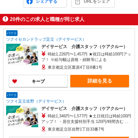
シェアする
URLをシェア
20
件のこの求人と職種が同じ求人
パート
ツクイセカンドラップ足立（デイサービス）
デイサービス 介護スタッフ（ケアクルー）
時給1,226円〜1,457円 ★祝日は時給100円アッ
プ！ ※給与幅は資格・経験等による
東京都足立区栗原4丁目8番1号
詳細を見る
キープ
パート
ツクイ足立佐野（デイサービス）
デイサービス 介護スタッフ（ケアクルー）
時給1,346円〜1,577円 ★土日祝日は時給100円
アップ！ ・居住支援特別手当:120円/時間含む ※
給与幅は資格・経験等による
東京都足立区佐野1丁目33番7号