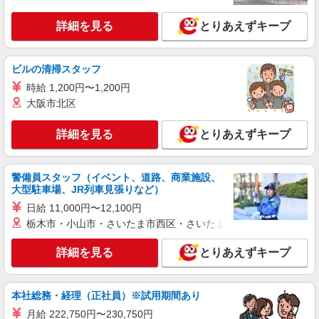
詳細を見る
キープ
さらに1万円支給（再入社は除く） ◎賞与：基本
給2.08ヶ月分/年支給 ◎残業時は別途時間外手当支
詳細を見る
とりあえずキープ
給（超過1分〜）
正社員
SOMPOケア 足立 定期巡回/3004da1
介護スタッフ
ビルの清掃スタッフ
【介護福祉士】 月給：277,300円 年収例：371
時給 1,200円〜1,200円
万円〜 ※職務手当、特別職務手当、（東京都）居
大阪市北区
住支援特別手当、働きがい向上手当、日祝手当
東京都足立区千住中居町33-3 大橋ビル4階
（月平均2回分）、在宅手当（月平均10回分）等、
詳細を見る
とりあえずキープ
毎月平均的に支払われる手当を含みます。 ■深夜
詳細を見る
キープ
勤手当別途支給：4,000円/回 ■オンコール手当
（1,000円/日）あり ◎残業時は別途時間外手当支
給（超過1分〜） ◎居住支援特別手当は勤続5年目
警備員スタッフ（イベント、道路、商業施設、
正社員
までの方はさらに1万円支給（再入社は除く） ◎
大型駐車場、JR列車見張りなど）
そんぽの家S 綾瀬/2066ba1
賞与 基本給2.08ヶ月分/年支給
日給 11,000円〜12,100円
介護スタッフ
栃木市・小山市・さいたま市西区・さいたま市岩槻区・久喜市・
【実務者研修】 月給：255,000円 年収例：350
万円〜 【初任者研修】 月給：245,300円 年収例：
詳細を見る
とりあえずキープ
335万円〜 ※職務手当、（東京都）居住支援特別
東京都足立区綾瀬2丁目32-3
手当、日祝手当（月平均2回分）、夜勤手当（月平
均5回分）等、毎月平均的に支払われる手当を含み
詳細を見る
キープ
ます。 ※居住支援特別手当は勤続5年目までの方
本社総務・経理（正社員）※試用期間あり
はさらに1万円支給（再入社は除く） ◎賞与：基
月給 222,750円〜230,750円
本給2.08ヶ月分/年支給 ◎残業時は別途時間外手当