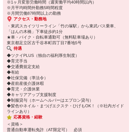
※1ヶ月変形労働時間（週実働平均40時間以内）
※月平均時間外勤務5時間程度
※月間労働87時間以上の勤務
アクセス・勤務地
・東武スカイツリーライン「竹の塚駅」から東武バス乗車、
「はんの木橋」下車徒歩約1分
★車・バイク・自転車通勤可（無料駐車場あり）
東京都足立区古千谷本町四丁目7番地5号
待遇
◆ツクイPLUS（独自の福利厚生制度）
◆育児手当
◆交通費規定支給
◆有給
◆社保完備（準法令）
◆産前産後介護休暇
◆育児・介護休業
◆キャリアアップ支援制度
◆制服貸与（ホームヘルパーはエプロン貸与）
◆髪色やネイル・まつげエクステ・ひげもOK！（※社内ガイド
ラインあり）
応募資格・経験
＜資格＞
普通自動車運転免許（AT限定可） 必須