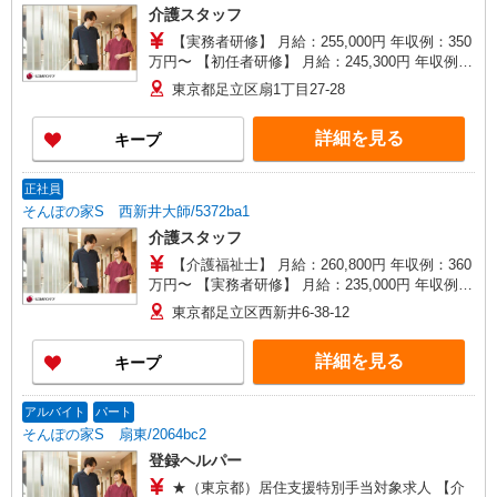
介護スタッフ
【実務者研修】 月給：255,000円 年収例：350
万円〜 【初任者研修】 月給：245,300円 年収例：
335万円〜 ※職務手当、（東京都）居住支援特別
東京都足立区扇1丁目27-28
手当、日祝手当（月平均2回分）、夜勤手当（月平
均5回分）等、毎月平均的に支払われる手当を含み
詳細を見る
キープ
ます。 ※居住支援特別手当は勤続5年目までの方
はさらに1万円支給（再入社は除く） ◎賞与：基
本給2.08ヶ月分/年支給 ◎残業時は別途時間外手当
正社員
支給（超過1分〜）
そんぽの家S 西新井大師/5372ba1
介護スタッフ
【介護福祉士】 月給：260,800円 年収例：360
万円〜 【実務者研修】 月給：235,000円 年収例：
325万円〜 【初任者研修】 月給：：225,300円 年
東京都足立区西新井6-38-12
収例：310万円〜 ※職務手当、（東京都）居住支
援特別手当、働きがい向上手当、働きがい向上手
詳細を見る
キープ
当、日祝手当（月平均2回分）、夜勤手当（月平均
1回分）等、毎月平均的に支払われる手当を含みま
す。 ※介護福祉士のみ、特別職務手当も含む ◎残
アルバイト
パート
業時は別途時間外手当支給（超過1分〜） ◎居住
そんぽの家S 扇東/2064bc2
支援特別手当は勤続5年目までの方はさらに1万円
登録ヘルパー
支給（再入社は除く） ◎賞与 基本給2.08ヶ月分/
年支給
★（東京都）居住支援特別手当対象求人 【介