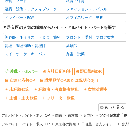
飲食・フード
教育・保育
女性活躍中
主婦・主夫歓迎
建築・設備・アクティブワーク
ファッション・アパレル
フリーター歓迎
学歴不問
ドライバー・配達
オフィスワーク・事務
ブランクOK
ミドル（40代～）活躍中
エルダー（50代～）活躍中
足立区の人気の職種からバイト・アルバイト・パートを探す
昇給あり
禁煙・分煙
バイク通勤OK
美容師・ネイリスト・まつげ施術
フロント・受付・フロア案内
自転車通勤OK
残業ほぼなし
調理・調理補助・調理師
薬剤師
副業・WワークOK
転勤なし
スイーツ・ケーキ・パン
弁当・惣菜
交通費支給
社会保険あり
産休・育休取得実績あり
各種手当（家族・役職・インセン
介護職・ヘルパー
入社日応相談
即日勤務OK
ティブなど）あり
友達と応募OK
職場見学OKまたは説明会あり
研修制度あり
社員登用あり
未経験歓迎
経験者・有資格者歓迎
女性活躍中
資格取得支援制度あり
髪型・髪色自由
主婦・主夫歓迎
フリーター歓迎
髭（ひげ）OK
ネイルOK
もっと見る
同じ職種から求人を探す
アルバイト・バイト・求人TOP
関東
東京都
足立区
ツクイ足立古千谷
医療・介護・福祉
アルバイト・バイト・求人TOP
東京都の路線
日暮里・舎人ライナー
舎人
介護職・ヘルパー