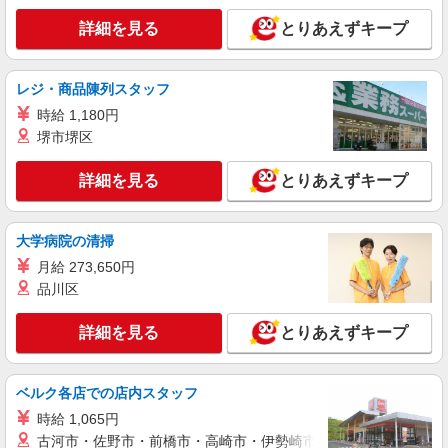
詳細を見る
とりあえずキープ
詳細を見る
キープ
正社員
レジ・商品陳列スタッフ
そんぽの家S 北綾瀬/2065ba1
時給 1,180円
介護スタッフ
堺市堺区
【介護福祉士】 月給：280,800円 年収例：379
万円〜 ※職務手当、特別職務手当、（東京都）居
詳細を見る
とりあえずキープ
住支援特別手当、働きがい向上手当、日祝手当
東京都足立区北加平町3-26
（月平均2回分）、夜勤手当（月平均5回分）等、
毎月平均的に支払われる手当を含みます。 ※居住
詳細を見る
キープ
支援特別手当は勤続5年目までの方はさらに1万円
大学病院の清掃
支給（再入社は除く） ◎賞与：基本給2.08ヶ月分/
月給 273,650円
年支給 ◎残業時は別途時間外手当支給（超過1
正社員
品川区
分〜）
SOMPOケア 梅島 訪問介護/3006ca1
介護スタッフ
詳細を見る
とりあえずキープ
【実務者研修】 月給：230,000円 年収例：320
万円〜 【初任者研修】 月給：220,300円 年収例：
305万円〜 ※職務手当、（東京都）居住支援特別
東京都足立区足立3丁目33-1 田口会館ビル
ベルク各店での店内スタッフ
手当、働きがい向上手当、日祝手当（月平均2回
201
時給 1,065円
分）等、毎月平均的に支払われる手当を含みま
す。 ※居住支援特別手当は勤続5年目までの方は
古河市・佐野市・前橋市・高崎市・伊勢崎市・太田市・館林市・