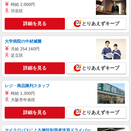
介護スタッフ
時給 2,000円
【介護福祉士】 月給：280,800円 年収例：379
渋谷区
万円〜 ※職務手当、特別職務手当、（東京都）居
住支援特別手当、働きがい向上手当、日祝手当
東京都足立区保塚町4-31
詳細を見る
とりあえずキープ
（月平均2回分）、夜勤手当（月平均5回分）等、
毎月平均的に支払われる手当を含みます。 ※居住
詳細を見る
キープ
支援特別手当は勤続5年目までの方はさらに1万円
支給（再入社は除く） ◎賞与：基本給2.08ヶ月分/
大学病院の中材滅菌
年支給 ◎残業時は別途時間外手当支給（超過1
アルバイト
パート
月給 254,160円
分〜）
そんぽの家S 綾瀬/2066bc2
足立区
登録ヘルパー
★（東京都）居住支援特別手当対象求人 【介
詳細を見る
とりあえずキープ
護福祉士】時給1,600円 ◎週20時間以上勤務（社
保加入者）の場合は時給1,650円 ＊早朝夜間（〜8
東京都足立区綾瀬2丁目32-3
時、18時〜）：時給2,000円〜 ＊日曜祝日：時給
レジ・商品陳列スタッフ
1,900円〜 【実務者研修・初任者研修（ヘルパー1
詳細を見る
キープ
級・2級）】時給1,520円 ◎週20時間以上勤務（社
時給 1,300円
保加入者）の場合は時給1,570円 ＊早朝夜間（〜8
大阪市中央区
時、18時〜）：時給1,900円〜 ＊日曜祝日：時給
正社員
1,820円〜 ◎身体介助、生活援助が同時給 ◎キャ
SOMPOケア 足立 訪問介護/3001ca1
詳細を見る
とりあえずキープ
ンセル手当：職務時給の60％支給 ※居住支援特別
介護スタッフ
手当は勤続5年目までの方はさらに時給＋50円（再
入社者は除く）
【実務者研修】 月給：230,000円 年収例：320
マイクロバスによる施設利用者送迎ドライバー
万円〜 【初任者研修】 月給：220,300円 年収例：