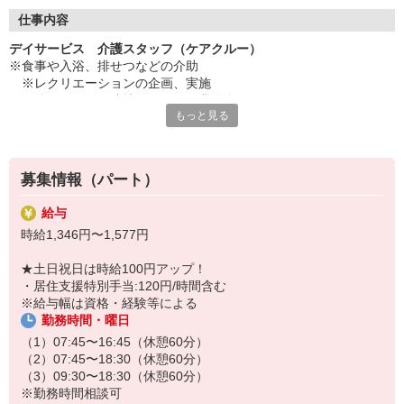
◇長く安心して働ける環境づくり
・ツクイ独自の福祉厚生制度でプライベートも充実
仕事内容
・子育てサポート企業として「くるみん認定」の取得
デイサービス 介護スタッフ（ケアクルー）
・子育て支援の福利厚生制度あり！子育てと仕事の両立を応援◎
※食事や入浴、排せつなどの介助
・スタッフ何でも相談窓口やライフキャリア相談など、各相談窓
※レクリエーションの企画、実施
口あり
※他スタッフと連携してのケア業務全般
もっと見る
※送迎・添乗業務
◇頑張った分、スタッフに還元！
※各種記録業務など
・2024年冬季賞与からインセンティブ賞与を導入
・パートは特別手当の支給あり
★＼サービス・職種の魅力／
募集情報（パート）
「今私たちに求められていることは何だろう」「どんな工夫をした
ら喜んでいただけるだろう」他職種で連携しながら創意工夫し支援
給与
していきます。感謝の言葉を直接いただけたり、信頼関係を築いて
時給1,346円〜1,577円
いくことができます。日勤のみで働け介護度も比較的高くないた
め、体に負担が少ないのも魅力の一つです。
★土日祝日は時給100円アップ！
・居住支援特別手当:120円/時間含む
※給与幅は資格・経験等による
勤務時間・曜日
（1）07:45〜16:45（休憩60分）
（2）07:45〜18:30（休憩60分）
（3）09:30〜18:30（休憩60分）
※勤務時間相談可