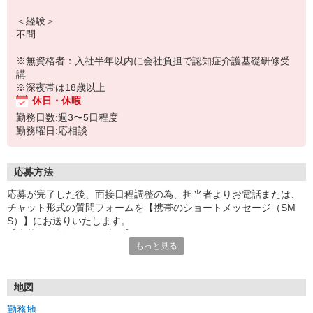
＜経験＞
不問
※無資格者：入社半年以内に会社負担で認知症介護基礎研修受
講
※深夜帯は18歳以上
休日・休暇
勤務日数:週3〜5日程度
勤務曜日:応相談
応募方法
応募が完了した後、面接日程調整の為、担当者よりお電話または、
チャット形式の質問フォームを【携帯のショートメッセージ（SM
S）】にお送りいたします。
【応募から採用までの流れ】
もっと見る
1.応募…Webもしくはお電話より応募ください。
2.面接…ご質問や働き方の相談も受け付けます。
※面接時に適性検査＋実技試験を実施
※実技試験はドライバーの職種のみとなります。
地図
3.採用…入社日はご相談に応じます。
勤務地