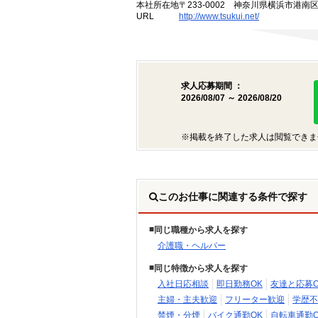
本社所在地
〒233-0002 神奈川県横浜市港南
URL
http://www.tsukui.net/
求人応募期間 ：
2026/08/07 ～ 2026/08/20
※掲載を終了した求人は閲覧できま
このお仕事に関連する条件で探す
同じ職種から求人を探す
介護職・ヘルパー
同じ特徴から求人を探す
入社日応相談
即日勤務OK
友達と応募O
主婦・主夫歓迎
フリーター歓迎
学歴不
禁煙・分煙
バイク通勤OK
自転車通勤O