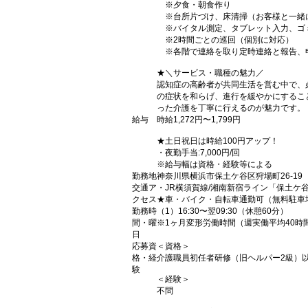
※夕食・朝食作り
※台所片づけ、床清掃（お客様と一緒
※バイタル測定、タブレット入力、ゴ
※2時間ごとの巡回（個別に対応）
※各階で連絡を取り定時連絡と報告、
★＼サービス・職種の魅力／
認知症の高齢者が共同生活を営む中で、
の症状を和らげ、進行を緩やかにするこ
った介護を丁寧に行えるのが魅力です。
給与
時給1,272円〜1,799円
★土日祝日は時給100円アップ！
・夜勤手当:7,000円/回
※給与幅は資格・経験等による
勤務地
神奈川県横浜市保土ケ谷区狩場町26-19
交通ア
・JR横須賀線/湘南新宿ライン「保土ケ
クセス
★車・バイク・自転車通勤可（無料駐車
勤務時
（1）16:30〜翌09:30（休憩60分）
間・曜
※1ヶ月変形労働時間（週実働平均40時
日
応募資
＜資格＞
格・経
介護職員初任者研修（旧ヘルパー2級）
験
＜経験＞
不問