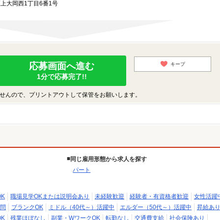
区上大岡西1丁目6番1号
応募画面へ進む
キープ
1分で応募完了!!
せんので、プリントアウトして保管をお願いします。
同じ雇用形態から求人を探す
パート
K
職場見学OKまたは説明会あり
未経験歓迎
経験者・有資格者歓迎
女性活躍
問
ブランクOK
ミドル（40代～）活躍中
エルダー（50代～）活躍中
昇給あ
K
残業ほぼなし
副業・WワークOK
転勤なし
交通費支給
社会保険あり