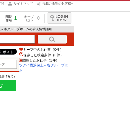
質問
サイトマップ
掲載ご希望のお客様へ
閲覧
キープ
1
0
履歴
リスト
ログイン
土ヶ谷グループホームの求人情報詳細
キープ中のお仕事（0件）
保存した検索条件（
0
件）
閲覧したお仕事（1件）
ープ
ツクイ横浜保土ヶ谷グループホー
ム
の最新情報です
む