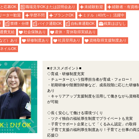
と応募OK
職場見学OKまたは説明会あり
未経験歓迎
経験者・有資格
リーター歓迎
学歴不問
ブランクOK
ミドル（40代～）活躍中
り
禁煙・分煙
バイク通勤OK
自転車通勤OK
残業ほぼなし
通費支給
社会保険あり
産休・育休取得実績あり
など）あり
研修制度あり
社員登用あり
資格取得支援制度あり
ネイルOK
■オススメポイント■
◇育成・研修制度充実
・チューターという指導担当者が育成・フォロー！
・初期研修や階層別研修など、成長段階に応じた研修
あり
・キャリアアップ支援制度を活用して働きながら資格
が可能
◇長く安心して働ける環境づくり
・ツクイ独自の福祉厚生制度でプライベートも充実
・子育てサポート企業として「くるみん認定」の取得
・子育て支援の福利厚生制度あり！子育てと仕事の両
応援◎