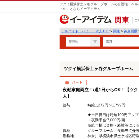
ツクイ横浜保土ヶ谷グループホームの介護職・ヘルパ
トのことならイーアイデム
エ
関東
アルバイト・バイト・求人TOP
>
関東
>
神奈川県
勤務地
職種
ツクイ横浜保土ヶ谷グループホーム
パート
夜勤家庭両立！/週1日からOK！【ツ
人】
給与
時給1,272円〜1,799円
★土日祝日は時給100円アップ
・夜勤手当:7,000円/回
※給与幅は資格・経験等によ
職種
グループホーム 夜勤専従介
勤務地
神奈川県横浜市保土ケ谷区狩場町