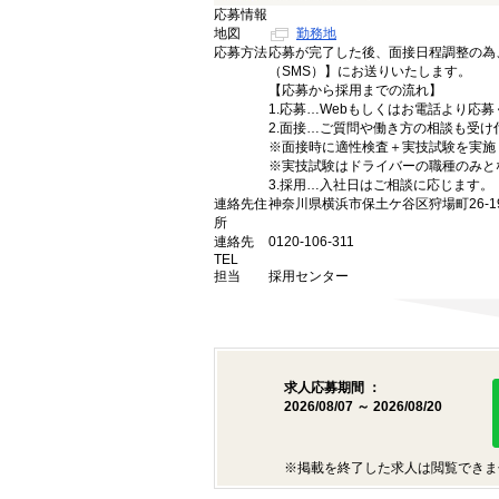
応募情報
地図
勤務地
応募方法
応募が完了した後、面接日程調整の為
（SMS）】にお送りいたします。
【応募から採用までの流れ】
1.応募…Webもしくはお電話より応
2.面接…ご質問や働き方の相談も受け
※面接時に適性検査＋実技試験を実施
※実技試験はドライバーの職種のみと
3.採用…入社日はご相談に応じます。
連絡先住
神奈川県横浜市保土ケ谷区狩場町26-1
所
連絡先
0120-106-311
TEL
担当
採用センター
求人応募期間 ：
2026/08/07 ～ 2026/08/20
※掲載を終了した求人は閲覧できま