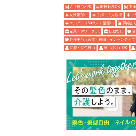
入社日応相談
即日勤務OK
友達
女性活躍中
主婦・主夫歓迎
フ
エルダー（50代～）活躍中
昇給あ
副業・WワークOK
転勤なし
交
各種手当（家族・役職・インセンティブ
髪型・髪色自由
髭（ひげ）OK