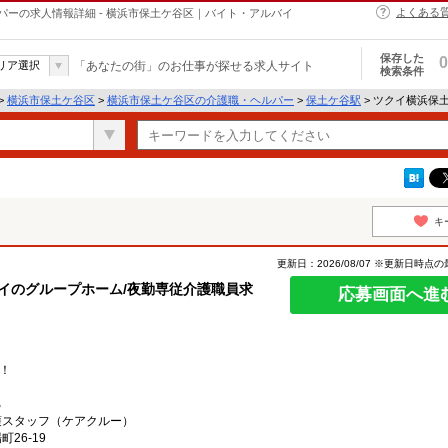
よくある
ーの求人情報詳細 - 横浜市保土ケ谷区｜バイト・アルバイ
保存した
0
リア選択
「あなたの街」のお仕事が探せる求人サイト
検索条件
>
横浜市保土ケ谷区
>
横浜市保土ケ谷区の介護職・ヘルパー
>
保土ケ谷駅
> ツクイ横浜保
キ
更新日：2026/08/07 ※更新日時点
クイのグループホーム/夜勤専従介護職員求
応募画面へ進
！
る
護スタッフ（ケアクルー）
26-19