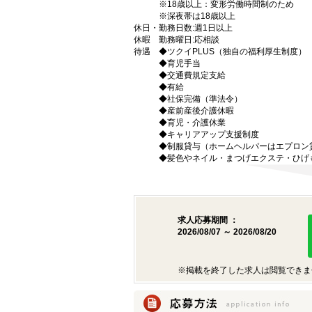
※18歳以上：変形労働時間制のため
※深夜帯は18歳以上
休日・
勤務日数:週1日以上
休暇
勤務曜日:応相談
待遇
◆ツクイPLUS（独自の福利厚生制度）
◆育児手当
◆交通費規定支給
◆有給
◆社保完備（準法令）
◆産前産後介護休暇
◆育児・介護休業
◆キャリアアップ支援制度
◆制服貸与（ホームヘルパーはエプロン
◆髪色やネイル・まつげエクステ・ひげ
求人応募期間 ：
2026/08/07 ～ 2026/08/20
※掲載を終了した求人は閲覧できま