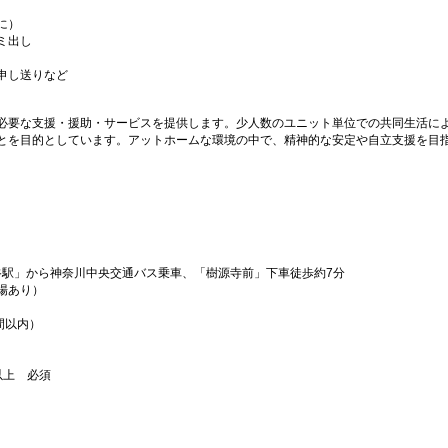
に）
ミ出し
申し送りなど
必要な支援・援助・サービスを提供します。少人数のユニット単位での共同生活に
とを目的としています。アットホームな環境の中で、精神的な安定や自立支援を目
谷駅」から神奈川中央交通バス乗車、「樹源寺前」下車徒歩約7分
場あり）
間以内）
以上 必須