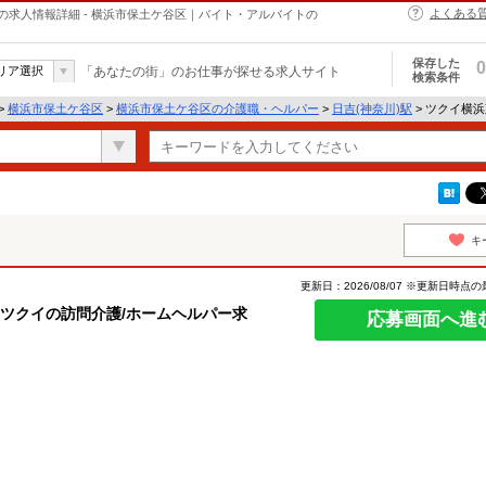
よくある
求人情報詳細 - 横浜市保土ケ谷区｜バイト・アルバイトの
保存した
0
リア選択
「あなたの街」のお仕事が探せる求人サイト
検索条件
>
横浜市保土ケ谷区
>
横浜市保土ケ谷区の介護職・ヘルパー
>
日吉(神奈川)駅
> ツクイ横
キ
更新日：2026/08/07 ※更新日時点
【ツクイの訪問介護/ホームヘルパー求
応募画面へ進