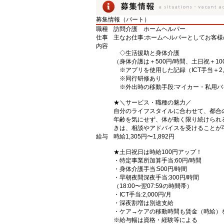
募集情報（パート）
職種
訪問介護 ホームヘルパー
仕事
主なお仕事:ホームヘルパーとしてお客
内容
◇生活援助と身体介護
（身体介護は＋500円/時間、土日祝＋10
※アプリを使用した記録（ICT手当＋2,0
※同行研修あり
※外出時の移動手段:マイカー・私用バ
★＼サービス・職種の魅力／
自分のライフスタイルに合わせて、都合
年齢を気にせず、体が動く限り続けられ
きは、相談やアドバイスを受けることが
給与
時給1,305円〜1,892円
★土日祝日は時給100円アップ！
・特定事業所加算手当:60円/時間
・身体介護手当:500円/時間
・早朝夜間深夜手当:300円/時間
（18:00〜翌07:59の時間帯）
・ICT手当:2,000円/月
・深夜割増は別途支給
・ケア→ケアの移動時間も賃金（時給）
※給与幅は資格・経験等による