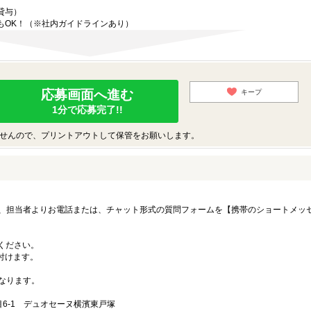
貸与）
もOK！（※社内ガイドラインあり）
応募画面へ進む
キープ
1分で応募完了!!
せんので、プリントアウトして保管をお願いします。
、担当者よりお電話または、チャット形式の質問フォームを【携帯のショートメッ
募ください。
付けます。
なります。
6-1 デュオセーヌ横濱東戸塚