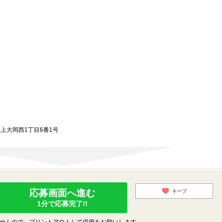
区上大岡西1丁目6番1号
応募画面へ進む
キープ
1分で応募完了!!