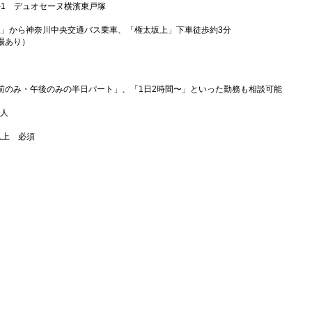
-1 デュオセーヌ横濱東戸塚
駅」から神奈川中央交通バス乗車、「権太坂上」下車徒歩約3分
場あり）
前のみ・午後のみの半日パート」、「1日2時間〜」といった勤務も相談可能
求人
以上 必須