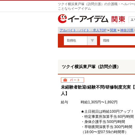
ツクイ横浜東戸塚（訪問介護）の介護職・ヘルパーの
ことならイーアイデム
エ
関東
アルバイト・バイト・求人TOP
>
関東
>
神奈川県
勤務地
職種
ツクイ横浜東戸塚（訪問介護）
パート
未経験者歓迎/経験不問/研修制度充実
人】
給与
時給1,305円〜1,892円
★土日祝日は時給100円アップ！
・特定事業所加算手当:60円/時間
・身体介護手当:500円/時間
・早朝夜間深夜手当:300円/時間
（18:00〜翌07:59の時間帯）