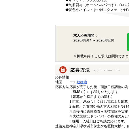
◆キャリアアップ支援制度
◆制服貸与（ホームヘルパーはエプロン
◆髪色やネイル・まつげエクステ・ひげ
求人応募期間 ：
2026/08/07 ～ 2026/08/20
※掲載を終了した求人は閲覧できま
応募情報
地図
勤務地
応募方法
応募が完了した後、面接日程調整の為
（SMS）】にお送りいたします。
【応募から採用までの流れ】
1.応募…Webもしくはお電話より応
2.面接…ご質問や働き方の相談も受け
※面接時に適性検査＋実技試験を実施
※実技試験はドライバーの職種のみと
3.採用…入社日はご相談に応じます。
連絡先住
神奈川県横浜市保土ケ谷区権太坂3丁目