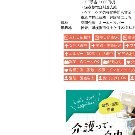
・ICT手当:2,000円/月
・深夜割増は別途支給
・ケア→ケアの移動時間も賃金（
※給与幅は資格・経験等による
職種
訪問介護 ホームヘルパー
勤務地
神奈川県横浜市保土ケ谷区権太坂
入社日応相談
即日勤務OK
友達
女性活躍中
主婦・主夫歓迎
フ
エルダー（50代～）活躍中
昇給あ
副業・WワークOK
転勤なし
交
各種手当（家族・役職・インセンティブ
髪型・髪色自由
髭（ひげ）OK