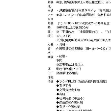
勤務
神奈川県横浜市保土ケ谷区権太坂3丁目6
地
交通
・JR横須賀線/湘南新宿ライン「東戸塚
アク
★車・バイク・自転車通勤可（無料駐車
セス
勤務
（1）08:00〜18:00の間の2〜6時間程度
時
※6時間以上で休憩60分
間・
※「平日のみ」「土日祝日のみ」、「午
曜日
※シフト制
※月間労働87時間未満/社会保険非加入
応募
＜資格＞
資
介護職員初任者研修（旧ヘルパー2級）
格・
＜経験＞
経験
不問
※深夜帯は18歳以上
休
勤務日数:週2〜3日
日・
勤務曜日:応相談
休暇
待遇
◆ツクイPLUS（独自の福利厚生制度）
◆育児手当
◆交通費規定支給
◆有給
◆社保完備（準法令）
◆産前産後介護休暇
◆育児・介護休業