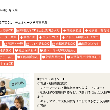
時給）を支給
3丁目6-1 デュオセーヌ横濱東戸塚
と応募OK
職場見学OKまたは説明会あり
未経験歓迎
経験者・有資格
リーター歓迎
学歴不問
ブランクOK
ミドル（40代～）活躍中
り
禁煙・分煙
バイク通勤OK
自転車通勤OK
残業ほぼなし
通費支給
社会保険あり
産休・育休取得実績あり
など）あり
研修制度あり
社員登用あり
資格取得支援制度あり
ネイルOK
■オススメポイント■
◇育成・研修制度充実
・チューターという指導担当者が育成・フォロー！
・初期研修や階層別研修など、成長段階に応じた研修
あり
・キャリアアップ支援制度を活用して働きながら資格
が可能