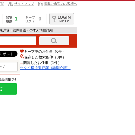
質問
サイトマップ
掲載ご希望のお客様へ
閲覧
キープ
1
0
履歴
リスト
ログイン
浜東戸塚（訪問介護）の求人情報詳細
キープ中のお仕事（0件）
保存した検索条件（
0
件）
閲覧したお仕事（1件）
ープ
ツクイ横浜東戸塚（訪問介護）
の最新情報です
む