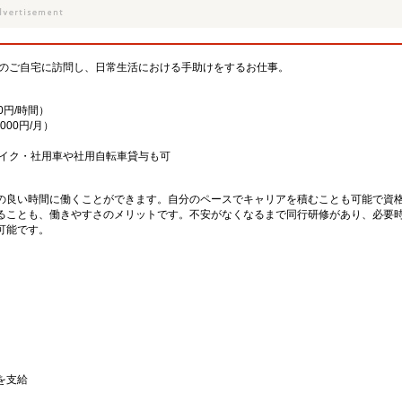
様のご自宅に訪問し、日常生活における手助けをするお仕事。
0円/時間）
00円/月）
イク・社用車や社用自転車貸与も可
の良い時間に働くことができます。自分のペースでキャリアを積むことも可能で資
ることも、働きやすさのメリットです。不安がなくなるまで同行研修があり、必要
可能です。
を支給