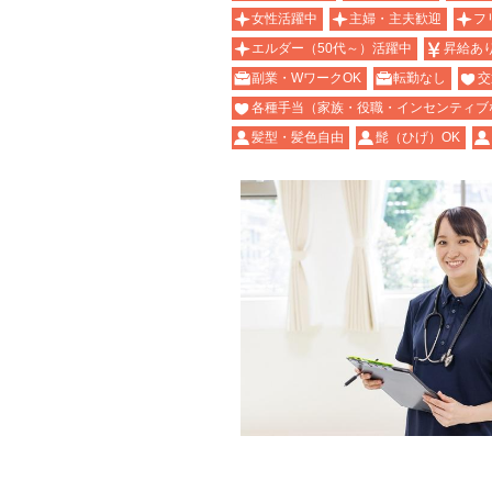
女性活躍中
主婦・主夫歓迎
フ
エルダー（50代～）活躍中
昇給あ
副業・WワークOK
転勤なし
交
各種手当（家族・役職・インセンティブ
髪型・髪色自由
髭（ひげ）OK