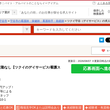
よくある
谷市｜バイト・アルバイトのことならイーアイデム
保存した
0
リア選択
「あなたの街」のお仕事が探せる求人サイト
検索条件
守谷市
>
守谷市の看護師・保健師・看護助手・助産師
> ツクイ守谷（デイサービス）の求
キ
更新日：2026/08/07 ※更新日時点
夜勤なし【ツクイのデイサービス/看護ス
応募画面へ進
円
0円アップ！
等による
タッフ
0-1
と応募OK
職場見学OKまたは説明会あり
未経験歓迎
経験者・有資格