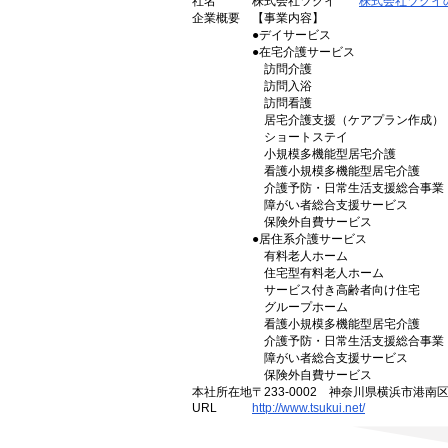
社名
株式会社ツクイ
株式会社ツクイ
企業概要
【事業内容】
●デイサービス
●在宅介護サービス
訪問介護
訪問入浴
訪問看護
居宅介護支援（ケアプラン作成）
ショートステイ
小規模多機能型居宅介護
看護小規模多機能型居宅介護
介護予防・日常生活支援総合事業
障がい者総合支援サービス
保険外自費サービス
●居住系介護サービス
有料老人ホーム
住宅型有料老人ホーム
サービス付き高齢者向け住宅
グループホーム
看護小規模多機能型居宅介護
介護予防・日常生活支援総合事業
障がい者総合支援サービス
保険外自費サービス
本社所在地
〒233-0002 神奈川県横浜市港南
URL
http://www.tsukui.net/