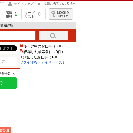
質問
サイトマップ
掲載ご希望のお客様へ
閲覧
キープ
1
0
履歴
リスト
ログイン
人情報詳細
キープ中のお仕事（0件）
保存した検索条件（
0
件）
閲覧したお仕事（1件）
ープ
ツクイ守谷（デイサービス）
の最新情報です
む
者歓迎