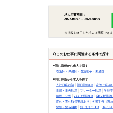
求人応募期間 ：
2026/08/07 ～ 2026/08/20
※掲載を終了した求人は閲覧できま
このお仕事に関連する条件で探す
同じ職種から求人を探す
看護師・保健師・看護助手・助産師
同じ特徴から求人を探す
入社日応相談
即日勤務OK
友達と応募O
主婦・主夫歓迎
フリーター歓迎
学歴不
禁煙・分煙
バイク通勤OK
自転車通勤O
産休・育休取得実績あり
各種手当（家
髪型・髪色自由
髭（ひげ）OK
ネイルO