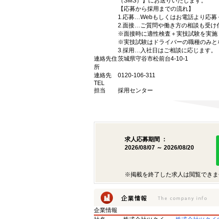
（SMS）】にお送りいたします。
【応募から採用までの流れ】
1.応募…Webもしくはお電話より応
2.面接…ご質問や働き方の相談も受け
※面接時に適性検査＋実技試験を実施
※実技試験はドライバーの職種のみと
3.採用…入社日はご相談に応じます。
連絡先住
茨城県守谷市松前台4-10-1
所
連絡先
0120-106-311
TEL
担当
採用センター
求人応募期間 ：
2026/08/07 ～ 2026/08/20
※掲載を終了した求人は閲覧できま
企業情報