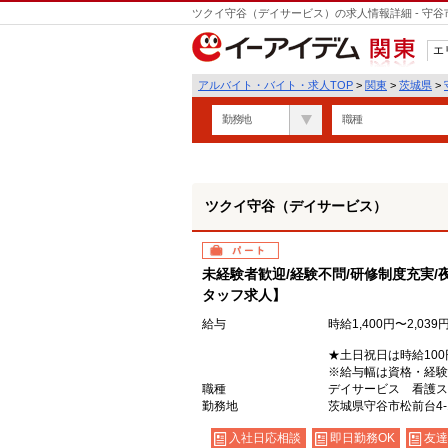
ツクイ守谷（デイサービス）の求人情報詳細 - 守
エ
関東
アルバイト・バイト・求人TOP
>
関東
>
茨城県
>
勤務地
職種
ツクイ守谷（デイサービス）
パート
未経験者歓迎/経験不問/研修制度充実/
タッフ求人】
給与
時給1,400円〜2,039
★土日祝日は時給10
※給与幅は資格・経験
職種
デイサービス 看護ス
勤務地
茨城県守谷市松前台4-1
入社日応相談
即日勤務OK
友達