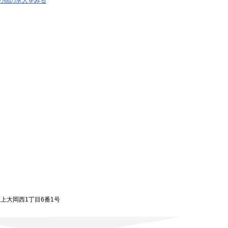
の他の求人をみる
区上大岡西1丁目6番1号