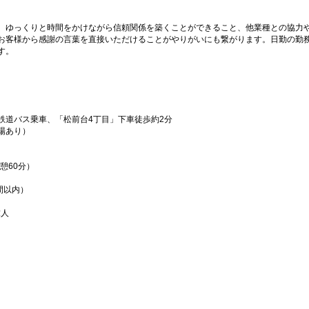
、ゆっくりと時間をかけながら信頼関係を築くことができること、他業種との協力
お客様から感謝の言葉を直接いただけることがやりがいにも繋がります。日勤の勤
す。
鉄道バス乗車、「松前台4丁目」下車徒歩約2分
場あり）
休憩60分）
間以内）
求人