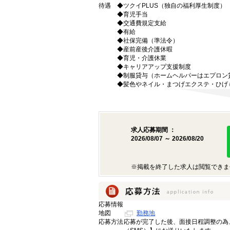
待遇
◆ツクイPLUS（独自の福利厚生制度）
◆育児手当
◆交通費規定支給
◆有給
◆社保完備（準法令）
◆産前産後介護休暇
◆育児・介護休業
◆キャリアアップ支援制度
◆制服貸与（ホームヘルパーはエプロン
◆髪色やネイル・まつげエクステ・ひげ
求人応募期間 ：
2026/08/07 ～ 2026/08/20
※掲載を終了した求人は閲覧できま
応募情報
地図
勤務地
応募方法
応募が完了した後、面接日程調整の為