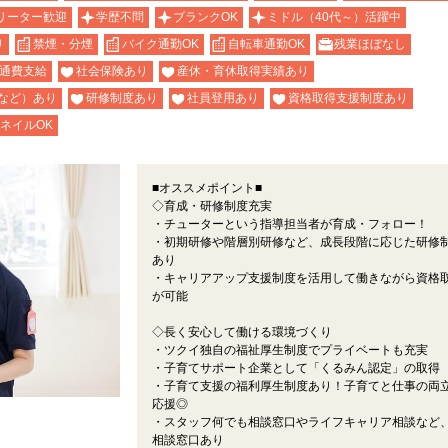
リーター歓迎
学歴不問
ブランクOK
ミドル（40代～）活躍中
り
禁煙・分煙
バイク通勤OK
自転車通勤OK
残業ほぼなし
通費支給
社会保険あり
産休・育休取得実績あり
など）あり
研修制度あり
社員登用あり
資格取得支援制度あり
ネイルOK
■オススメポイント■
◇育成・研修制度充実
・チューターという指導担当者が育成・フォロー！
・初期研修や階層別研修など、成長段階に応じた研修
あり
・キャリアアップ支援制度を活用して働きながら資格
が可能
◇長く安心して働ける環境づくり
・ツクイ独自の福祉厚生制度でプライベートも充実
・子育てサポート企業として「くるみん認定」の取得
・子育て支援の福利厚生制度あり！子育てと仕事の両
応援◎
・スタッフ何でも相談窓口やライフキャリア相談など
相談窓口あり