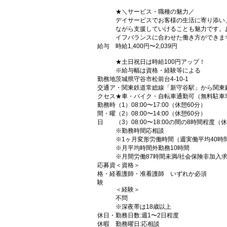
★＼サービス・職種の魅力／
デイサービスでお客様の生活に寄り添い
ながら支援していけることも魅力です。
イフバランスに合わせた働き方ができま
給与
時給1,400円〜2,039円
★土日祝日は時給100円アップ！
※給与幅は資格・経験等による
勤務地
茨城県守谷市松前台4-10-1
交通ア
・関東鉄道常総線「新守谷駅」から関東
クセス
★車・バイク・自転車通勤可（無料駐車
勤務時
（1）08:00〜17:00（休憩60分）
間・曜
（2）08:00〜14:00（休憩60分）
日
（3）08:00〜18:00の間の8時間程度（
※勤務時間応相談
※1ヶ月変形労働時間（週実働平均40時
※月平均時間外勤務10時間
※月間労働87時間未満/社会保険非加入
応募資
＜資格＞
格・経
看護師・准看護師 いずれか必須
験
＜経験＞
不問
※深夜帯は18歳以上
休日・
勤務日数:週1〜2日程度
休暇
勤務曜日:応相談