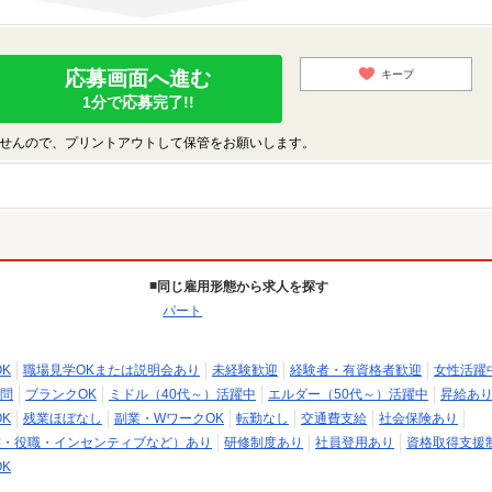
応募画面へ進む
キープ
1分で応募完了!!
せんので、プリントアウトして保管をお願いします。
同じ雇用形態から求人を探す
パート
K
職場見学OKまたは説明会あり
未経験歓迎
経験者・有資格者歓迎
女性活躍
問
ブランクOK
ミドル（40代～）活躍中
エルダー（50代～）活躍中
昇給あ
K
残業ほぼなし
副業・WワークOK
転勤なし
交通費支給
社会保険あり
族・役職・インセンティブなど）あり
研修制度あり
社員登用あり
資格取得支援
K