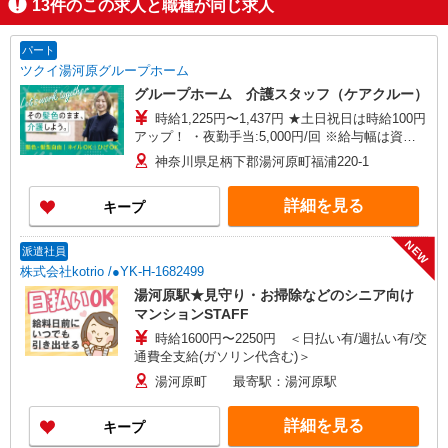
13
件のこの求人と職種が同じ求人
パート
ツクイ湯河原グループホーム
グループホーム 介護スタッフ（ケアクルー）
時給1,225円〜1,437円 ★土日祝日は時給100円
アップ！ ・夜勤手当:5,000円/回 ※給与幅は資
格・経験等による
神奈川県足柄下郡湯河原町福浦220-1
詳細を見る
キープ
NEW
派遣社員
株式会社kotrio /●YK-H-1682499
湯河原駅★見守り・お掃除などのシニア向け
マンションSTAFF
時給1600円〜2250円 ＜日払い有/週払い有/交
通費全支給(ガソリン代含む)＞
湯河原町 最寄駅：湯河原駅
詳細を見る
キープ