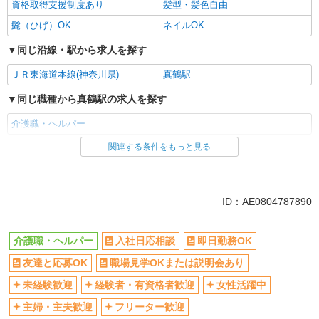
資格取得支援制度あり
髪型・髪色自由
髭（ひげ）OK
ネイルOK
同じ沿線・駅から求人を探す
ＪＲ東海道本線(神奈川県)
真鶴駅
同じ職種から真鶴駅の求人を探す
介護職・ヘルパー
関連する条件をもっと見る
同じ雇用形態から真鶴駅の求人を探す
パート
同じ特徴から真鶴駅の求人を探す
ID：AE0804787890
入社日応相談
即日勤務OK
介護職・ヘルパー
入社日応相談
即日勤務OK
友達と応募OK
職場見学OKまたは説明会あり
友達と応募OK
職場見学OKまたは説明会あり
未経験歓迎
経験者・有資格者歓迎
女性活躍中
主婦・主夫歓迎
未経験歓迎
経験者・有資格者歓迎
女性活躍中
フリーター歓迎
学歴不問
主婦・主夫歓迎
フリーター歓迎