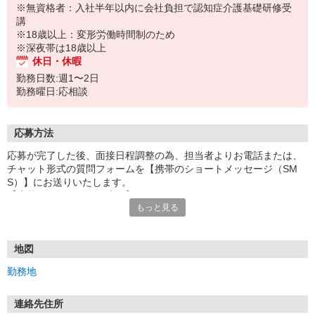
※無資格者：入社半年以内に会社負担で認知症介護基礎研修受
講
※18歳以上：変形労働時間制のため
※深夜帯は18歳以上
休日・休暇
勤務日数:週1〜2日
勤務曜日:応相談
応募方法
応募が完了した後、面接日程調整の為、担当者よりお電話または、
チャット形式の質問フォームを【携帯のショートメッセージ（SM
S）】にお送りいたします。
【応募から採用までの流れ】
もっと見る
1.応募…Webもしくはお電話より応募ください。
2.面接…ご質問や働き方の相談も受け付けます。
※面接時に適性検査＋実技試験を実施
※実技試験はドライバーの職種のみとなります。
地図
3.採用…入社日はご相談に応じます。
勤務地
連絡先住所