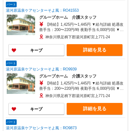
パート
湯河原温泉ケアセンターそよ風：RO41553
グループホーム 介護スタッフ
【時給】1,425円〜1,445円 ▼給与詳細 処遇改
善手当：200〜220円/時 夜勤手当:6,000円/回 ▼下
記別途支給 通勤手当 年末年始手当：380円/時 寸
神奈川県足柄下郡湯河原町宮上771-24
志あり：年2回（6月・12月） ※業績による ※処
遇改善手当は試用期間中(3ヶ月)は支給なし
詳細を見る
キープ
パート
湯河原温泉ケアセンターそよ風：RO9939
グループホーム 介護スタッフ
【時給】1,425円〜1,445円 ▼給与詳細 処遇改
善手当：200〜220円/時 夜勤手当:6,000円/回 ▼下
記別途支給 通勤手当 年末年始手当：380円/時 寸
神奈川県足柄下郡湯河原町宮上771-24
志あり：年2回（6月・12月） ※業績による ※処
遇改善手当は試用期間中(3ヶ月)は支給なし
詳細を見る
キープ
パート
湯河原温泉ケアセンターそよ風：RO9873