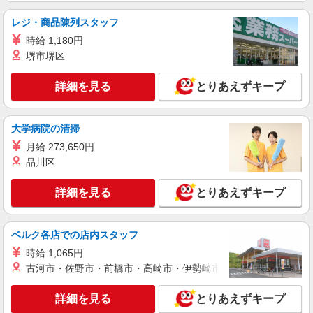
時給：1,450円〜 ・スキル手当：115円 （スキ
ル手当は約1年間固定、その後変動の可能性あ
レジ・商品陳列スタッフ
り） を含む [夜勤]1回分 ・実務者研修：29,770
ミモザ湯河原温々 神奈川県足柄下郡湯河原町
円〜
時給 1,180円
中央2丁目8-3(地番)
堺市堺区
詳細を見る
キープ
詳細を見る
とりあえずキープ
アルバイト
パート
ミモザ湯河原温々
大学病院の清掃
グループホームの介護スタッフ（初任者研修）
月給 273,650円
時給：1,420円〜 ・スキル手当：115円 （スキ
品川区
ル手当は約1年間固定、その後変動の可能性あ
り） を含む [夜勤]1回分 ・初任者研修：27,780
ミモザ湯河原温々 神奈川県足柄下郡湯河原町
円〜 [別途] ・残業代：全額支給 ・賞与：年2回
詳細を見る
とりあえずキープ
中央2丁目8-3(地番)
※業績により変動あり
詳細を見る
キープ
ベルク各店での店内スタッフ
時給 1,065円
アルバイト
パート
古河市・佐野市・前橋市・高崎市・伊勢崎市・太田市・館林市・
ミモザ湯河原温々
グループホームの介護スタッフ（介護福祉士）
詳細を見る
とりあえずキープ
時給：1,520円〜 ・スキル手当：115円 （スキ