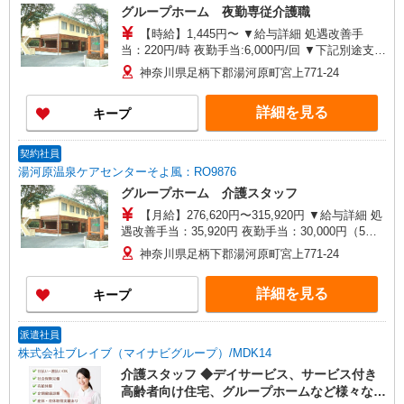
グループホーム 夜勤専従介護職
【時給】1,445円〜 ▼給与詳細 処遇改善手
当：220円/時 夜勤手当:6,000円/回 ▼下記別途支給
通勤手当 年末年始手当：380円/時 寸志あり：年2
神奈川県足柄下郡湯河原町宮上771-24
回（6月・12月） ※業績による ※処遇改善手当は
試用期間中(3ヶ月)は支給なし
詳細を見る
キープ
契約社員
湯河原温泉ケアセンターそよ風：RO9876
グループホーム 介護スタッフ
【月給】276,620円〜315,920円 ▼給与詳細 処
遇改善手当：35,920円 夜勤手当：30,000円（5回
分） ※6回目以降は1回6,000円支給 ▼下記別途支
神奈川県足柄下郡湯河原町宮上771-24
給 通勤手当 年末年始手当：380円/時 寸志あり：
年2回（6月・12月） ※業績による 特別報酬：平
詳細を見る
キープ
均26.6万円（最高額109万円） ※2025年6月支給実
績 ※処遇改善手当は試用期間中(3ヶ月)は支給なし
派遣社員
株式会社ブレイブ（マイナビグループ）/MDK14
介護スタッフ ◆デイサービス、サービス付き
高齢者向け住宅、グループホームなど様々な勤