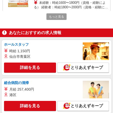
務先から選べます。
未経験：時給1600〜1800円（資格・経験によ
る） 経験者：時給1800〜2000円（資格・経験によ
る） ◎月収例 時給2000円×1日8時間×22日（週5
神奈川県湯河原町 【最寄駅】 ◆JR東海道本線
日）＝35万2000円 ◆昇給あり ◆支払い方法 ※日
もっと見る
「湯河原駅」 ★その他、近隣に多数勤務地ありま
払い/週払い/月払い対応も可能です。詳しくは面談
す！
時にご相談ください。 ◆交通費：別途全額支給 ※
詳細を見る
キープ
当社規定あり
あなたにおすすめの求人情報
正社員
ホールスタッフ
ミモザ湯河原温々
時給 1,150円
グループホームの介護スタッフ（介護福祉士）
仙台市青葉区
月給270,860円〜281,180円 ※経験・能力に
よる ・処遇改善手当：17,000円 ・スキル手当：
21,500円 （スキル手当は約1年間固定、その後変
詳細を見る
とりあえずキープ
ミモザ湯河原温々 神奈川県足柄下郡湯河原町
動の可能性あり） ・確定拠出年金：1,100円 を
中央2丁目8-3(地番)
含む [別途] ・夜勤手当（4回分）：40,000円（追
加分別途支給） ・残業代：全額支給※固定残業代
総合病院の清掃
詳細を見る
キープ
なし ・賞与：年2回（年間0.4〜1.2ヶ月分）※業績
月給 257,400円
により変動あり ・送迎手当：最大300円/日
港区
アルバイト
パート
ミモザ湯河原温々
詳細を見る
とりあえずキープ
グループホームの介護スタッフ（実務者研修）