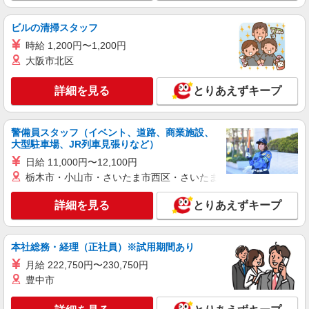
ル手当は約1年間固定、その後変動の可能性あり）
を含む [夜勤]1回分 ・介護福祉士：34,360円〜 [別
ミモザ湯河原温々 神奈川県足柄下郡湯河原町
ビルの清掃スタッフ
途] ・残業代：全額支給 ・賞与：年2回 ※業績に
中央2丁目8-3(地番)
より変動あり
時給 1,200円〜1,200円
大阪市北区
詳細を見る
キープ
詳細を見る
とりあえずキープ
警備員スタッフ（イベント、道路、商業施設、
大型駐車場、JR列車見張りなど）
日給 11,000円〜12,100円
栃木市・小山市・さいたま市西区・さいたま市岩槻区・久喜市・
詳細を見る
とりあえずキープ
本社総務・経理（正社員）※試用期間あり
月給 222,750円〜230,750円
豊中市