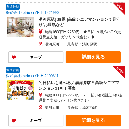
NEW
派遣社員
株式会社kotrio /●YK-H-1421990
湯河原駅[ 綺麗 ]高級シニアマンションで見守
り/お世話など
時給1600円〜2250円 ◆日払い/週払いOK/交
通費全支給（ガソリン代含む）◆
湯河原町 最寄駅：湯河原駅
詳細を見る
キープ
NEW
派遣社員
株式会社kotrio /●YK-H-2100611
＼日払いも選べる／湯河原駅＊高級シニアマ
ンションSTAFF募集
時給1600円〜2250円 ＜日払い有/週払い有/交
通費全支給(ガソリン代含む)＞
湯河原町 最寄駅：湯河原駅
詳細を見る
キープ