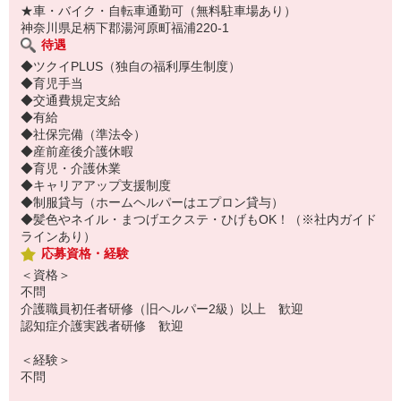
★車・バイク・自転車通勤可（無料駐車場あり）
神奈川県足柄下郡湯河原町福浦220-1
待遇
◆ツクイPLUS（独自の福利厚生制度）
◆育児手当
◆交通費規定支給
◆有給
◆社保完備（準法令）
◆産前産後介護休暇
◆育児・介護休業
◆キャリアアップ支援制度
◆制服貸与（ホームヘルパーはエプロン貸与）
◆髪色やネイル・まつげエクステ・ひげもOK！（※社内ガイド
ラインあり）
応募資格・経験
＜資格＞
不問
介護職員初任者研修（旧ヘルパー2級）以上 歓迎
認知症介護実践者研修 歓迎
＜経験＞
不問