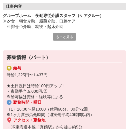
◇長く安心して働ける環境づくり
・ツクイ独自の福祉厚生制度でプライベートも充実
仕事内容
・子育てサポート企業として「くるみん認定」の取得
グループホーム 夜勤専従介護スタッフ（ケアクルー）
・子育て支援の福利厚生制度あり！子育てと仕事の両立を応援◎
※夕食・朝食介助、服薬介助、口腔ケア
・スタッフ何でも相談窓口やライフキャリア相談など、各相談窓
※排せつ介助、就寝・起床介助
口あり
※夕食・朝食作り
もっと見る
※台所片づけ、床清掃（お客様と一緒に）
◇頑張った分、スタッフに還元！
※バイタル測定、タブレット入力、ゴミ出し
・2024年冬季賞与からインセンティブ賞与を導入
※2時間ごとの巡回（個別に対応）
・パートは特別手当の支給あり
※各階で連絡を取り定時連絡と報告、申し送りなど
募集情報（パート）
★＼サービス・職種の魅力／
給与
認知症の高齢者が共同生活を営む中で、必要な支援・援助・サービ
時給1,225円〜1,437円
スを提供します。少人数のユニット単位での共同生活により、認知
症の症状を和らげ、進行を緩やかにすることを目的としています。
★土日祝日は時給100円アップ！
アットホームな環境の中で、精神的な安定や自立支援を目指した寄
・夜勤手当:5,000円/回
り添った介護を丁寧に行えるのが魅力です。
※給与幅は資格・経験等による
勤務時間・曜日
（1）16:00〜翌10:00（休憩60分、30分×2回）
※1ヶ月変形労働時間（週実働平均40時間以内）
アクセス・勤務地
・JR東海道本線「真鶴駅」から徒歩約5分