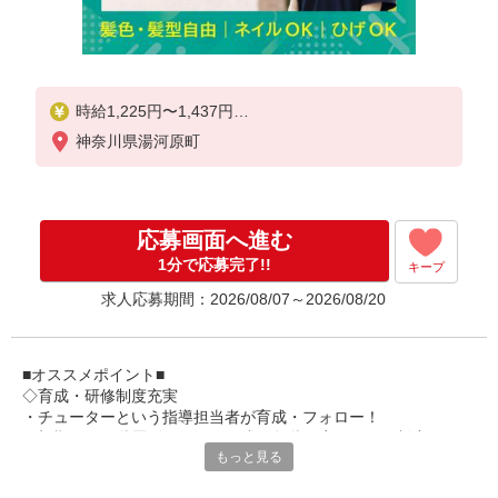
時給1,225円〜1,437円
神奈川県湯河原町
★土日祝日は時給100円アップ！
・夜勤手当:5,000円/回
※給与幅は資格・経験等による
応募画面へ進む
1分で応募完了!!
キープ
求人応募期間：2026/08/07～2026/08/20
■オススメポイント■
◇育成・研修制度充実
・チューターという指導担当者が育成・フォロー！
・初期研修や階層別研修など、成長段階に応じた研修制度あり
もっと見る
・キャリアアップ支援制度を活用して働きながら資格取得が可能