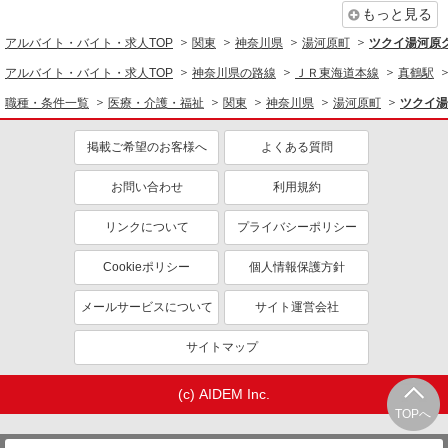
ブランクOK
ミドル（40代～）活躍中
もっと見る
エルダー（50代～）活躍中
昇給あり
アルバイト・バイト・求人TOP
関東
神奈川県
湯河原町
ツクイ湯河原
禁煙・分煙
バイク通勤OK
アルバイト・バイト・求人TOP
神奈川県の路線
ＪＲ東海道本線
真鶴駅
自転車通勤OK
残業ほぼなし
職種・条件一覧
医療・介護・福祉
関東
神奈川県
湯河原町
ツクイ湯
副業・WワークOK
転勤なし
掲載ご希望のお客様へ
よくある質問
交通費支給
社会保険あり
産休・育休取得実績あり
各種手当（家族・役職・インセン
お問い合わせ
利用規約
ティブなど）あり
リンクについて
プライバシーポリシー
研修制度あり
社員登用あり
資格取得支援制度あり
髪型・髪色自由
Cookieポリシー
個人情報保護方針
髭（ひげ）OK
ネイルOK
メールサービスについて
サイト運営会社
同じ職種から求人を探す
サイトマップ
医療・介護・福祉
介護職・ヘルパー
(c) AIDEM Inc.
TOPへ
同じ特徴から求人を探す