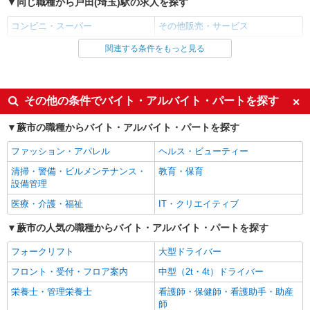
同じ職種から戸田(埼玉)駅の求人を探す
コンビニ・スーパー
その他販売・サービス
関連する条件をもっと見る
同じ雇用形態から戸田(埼玉)駅の求人を探す
アルバイト
パート
同じ特徴から戸田(埼玉)駅の求人を探す
その他の条件でバイト・アルバイト・パートを探す
未経験歓迎
ミドル（40代～）活躍中
蕨市の職種からバイト・アルバイト・パートを探す
エルダー（50代～）活躍中
シニア（60代～）活躍中
ファッション・アパレル
ヘルス・ビューティー
ボーナス・賞与あり
昇給あり
清掃・警備・ビルメンテナンス・
教育・保育
週2～3日勤務OK
短時間勤務（1日4h以内）OK
設備管理
扶養内勤務OK
交通費支給
医療・介護・福祉
IT・クリエイティブ
社会保険あり
社員登用あり
蕨市の人気の職種からバイト・アルバイト・パートを探す
同じ職種から求人を探す
フォークリフト
大型ドライバー
販売・接客サービス
フロント・受付・フロア案内
中型（2t・4t）ドライバー
コンビニ・スーパー
栄養士・管理栄養士
看護師・保健師・看護助手・助産
師