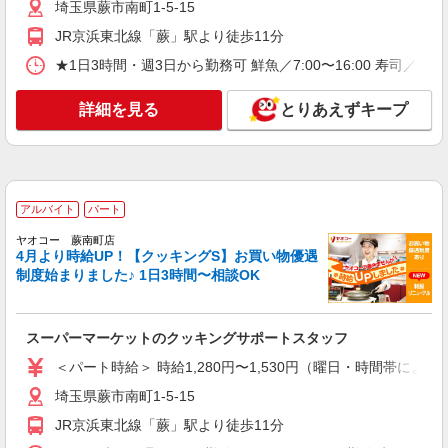
埼玉県蕨市南町1-5-15
詳細を見る
キープ
JR京浜東北線「蕨」駅より徒歩11分
★1日3時間・週3日から勤務可 鮮魚／7:00〜16:00 寿司／13:0
アルバイト
ライフ蕨駅前店（店舗コード636）
詳細を見る
とりあえずキープ
夜間店舗運営補助
時給1,150円以上
ライフ蕨駅前店 埼玉県蕨市塚越1-7-9
アルバイト
パート
詳細を見る
キープ
ヤオコー 蕨南町店
4月より時給UP！【クッキングS】お買い物優遇
派遣社員
制度始まりました♪ 1日3時間〜相談OK
株式会社ジョブリンクシステムズ
精肉加工業務
時給1900円 月収例334,400円（22日勤務の場
スーパーマーケットのクッキングサポートスタッフ
合）
＜パート時給＞ 時給1,280円〜1,530円（曜日・時間帯による
埼玉県蕨市北町5丁目
埼玉県蕨市南町1-5-15
詳細を見る
キープ
JR京浜東北線「蕨」駅より徒歩11分