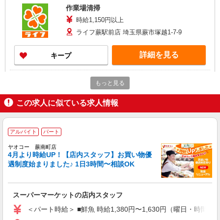
作業場清掃
時給1,150円以上
ライフ蕨駅前店 埼玉県蕨市塚越1-7-9
詳細を見る
キープ
パート
もっと見る
ライフ蕨駅前店（店舗コード636）
惣菜
この求人に似ている求人情報
時給1,150円以上
ライフ蕨駅前店 埼玉県蕨市塚越1-7-9
アルバイト
パート
詳細を見る
キープ
ヤオコー 蕨南町店
4月より時給UP！【店内スタッフ】お買い物優
遇制度始まりました♪ 1日3時間〜相談OK
アルバイト
ライフ蕨駅前店（店舗コード636）
（早朝）荷受け・商品陳列
スーパーマーケットの店内スタッフ
時給1,250円
＜パート時給＞ ■鮮魚 時給1,380円〜1,630円（曜日・時間帯
ライフ蕨駅前店 埼玉県蕨市塚越1-7-9