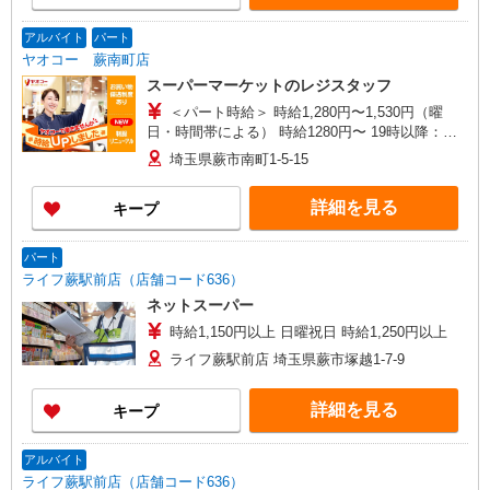
アルバイト
パート
ヤオコー 蕨南町店
スーパーマーケットのレジスタッフ
＜パート時給＞ 時給1,280円〜1,530円（曜
日・時間帯による） 時給1280円〜 19時以降：時
給1430円〜 ★土曜＋100円 ★日・祝＋100円 ※ア
埼玉県蕨市南町1-5-15
ルバイトさんの時給や募集内容はお問い合わせく
ださい
詳細を見る
キープ
パート
ライフ蕨駅前店（店舗コード636）
ネットスーパー
時給1,150円以上 日曜祝日 時給1,250円以上
ライフ蕨駅前店 埼玉県蕨市塚越1-7-9
詳細を見る
キープ
アルバイト
ライフ蕨駅前店（店舗コード636）