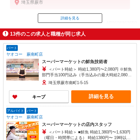
埼玉県蕨市
時給1280円〜
19時以降：時給1430円〜
★土曜＋250円
詳細を見る
ID：AE0608963650
★日・祝＋250円
※アルバイトさんの時給や募集内容はお問い合わせ
13
件のこの求人と職種が同じ求人
ください
掲載期間終了
パート
ヤオコー 蕨南町店
スーパーマーケットの鮮魚技術者
＜パート時給＞ 時給1,380円〜2,080円 ※鮮魚
部門手当100円込み（手当込みの最大時給2,080
円） ★19時以降＋150円 ★土・日・祝＋100円 ※
埼玉県蕨市南町1-5-15
時給は技術試験により決定します
詳細を見る
キープ
アルバイト
パート
ヤオコー 蕨南町店
スーパーマーケットの店内スタッフ
＜パート時給＞ ■鮮魚 時給1,380円〜1,630円
（曜日・時間帯による） 時給1380円〜 19時以