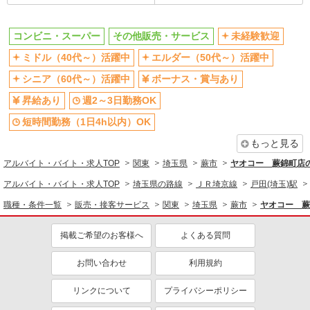
同じ特徴から求人を探す
未経験歓迎
ミドル（40代～）活躍中
コンビニ・スーパー
その他販売・サービス
未経験歓迎
ボーナス・賞与あり
週2～3日勤務OK
ミドル（40代～）活躍中
エルダー（50代～）活躍中
短時間勤務（1日4h以内）OK
扶養内勤務OK
シニア（60代～）活躍中
ボーナス・賞与あり
交通費支給
社会保険あり
昇給あり
週2～3日勤務OK
社員登用あり
短時間勤務（1日4h以内）OK
もっと見る
アルバイト・バイト・求人TOP
関東
埼玉県
蕨市
ヤオコー 蕨錦町店
アルバイト・バイト・求人TOP
埼玉県の路線
ＪＲ埼京線
戸田(埼玉)駅
職種・条件一覧
販売・接客サービス
関東
埼玉県
蕨市
ヤオコー 蕨
掲載ご希望のお客様へ
よくある質問
お問い合わせ
利用規約
リンクについて
プライバシーポリシー