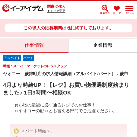
関東
の求人
▼エリア変更
この求人の応募期間は既に終了しております。
仕事情報
企業情報
アルバイト
パート
職種：スーパーマーケットのレジスタッフ
ヤオコー 蕨錦町店の求人情報詳細（アルバイト/パート） - 蕨市
4月より時給UP！【レジ】お買い物優遇制度始まり
ました♪ 1日3時間〜相談OK
買い物の最後に必ず通るレジでのお仕事！
≪ヤオコーの顔≫とも言える部門でご活躍ください。
＜パート時給＞
時給1,280円〜1,430円（曜日・時間帯による）