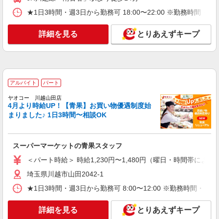
日・時間帯による） 時給1330円〜 18時以降：時
給1480円〜 ★土曜＋100円 ★日・祝＋100円 ※ア
★1日3時間・週3日から勤務可 18:00〜22:00 ※勤
埼玉県川越市新宿町5-20-1
ルバイトさんの時給や募集内容はお問い合わせく
ださい
詳細を見る
とりあえずキープ
詳細を見る
キープ
アルバイト
パート
ヤオコー 川越西口店
スーパーマーケットの鮮魚スタッフ
アルバイト
パート
＜パート時給＞ 時給1,330円〜1,580円（曜
ヤオコー 川越山田店
日・時間帯による） 時給1330円〜 18時以降：時
4月より時給UP！【青果】お買い物優遇制度始
給1480円〜 ★土曜＋100円 ★日・祝＋100円 ※ア
埼玉県川越市新宿町1-17-1
まりました♪ 1日3時間〜相談OK
ルバイトさんの時給や募集内容はお問い合わせく
ださい
詳細を見る
キープ
スーパーマーケットの青果スタッフ
アルバイト
パート
＜パート時給＞ 時給1,230円〜1,480円（曜日・時間帯による
ヤオコー 川越今福店
埼玉県川越市山田2042-1
スーパーマーケットの鮮魚スタッフ
★1日3時間・週3日から勤務可 8:00〜12:00 ※勤務
＜パート時給＞ 時給1,330円〜1,580円（曜
日・時間帯による） 時給1330円〜 18時以降：時
給1480円〜 ★土曜＋100円 ★日・祝＋100円 ※ア
詳細を見る
とりあえずキープ
埼玉県川越市大字今福1444番地
ルバイトさんの時給や募集内容はお問い合わせく