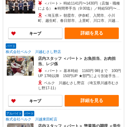
＜パート＞ 時給1141円〜1430円（店舗・職種
三郷市、寄居町、和光市、白岡市 ＜東京都＞ 江戸
による） ★時間帯手当（9:00迄）／時給50円〜
川区、足立区、町田市、八王子市、青梅市、東大
200円UP（店舗による）
和市、葛飾区、練馬区 ＜神奈川県＞ 横浜市鶴見
＜埼玉県＞ 朝霞市、伊奈町、入間市、小川
（16:00以降）／時給50円〜250円UP（店舗・時間
区、横浜市都筑区、座間市、伊勢原市、相模原市
町、越生町、春日部市、上里町、川口市、川越
帯による） ★土・日・祝日手当／時給100円〜250
中央区、秦野市、厚木市 ＜千葉県＞ 市川市、松戸
市、川島町、北本市、行田市、久喜市、熊谷市、
円UP ★鮮魚・惣菜・寿司手当／時給100円
市、流山市、野田市、柏市、八千代市、習志野
鴻巣市、越谷市、さいたま市、坂戸市、幸手市、
詳細を見る
キープ
UP（店舗による） ＜アルバイト＞ 時給1063円〜
市、千葉市中央区、鎌ケ谷市、印西市、佐倉市、
狭山市、志木市、白岡市、草加市、秩父市、鶴ヶ
1330円（店舗による） ★時間帯手当（9:00迄・
白井市、船橋市、我孫子市、浦安市、富里市 ＜群
島市、所沢市、戸田市、滑川町、新座市、羽生
16:00以降）／時給26円〜200円UP（店舗による）
馬県＞ 高崎市、前橋市、藤岡市、伊勢崎市、太田
市、飯能市、東松山市、日高市、深谷市、富士見
パート
★土・日・祝日手当／時給100円〜150円UP（店舗
市、大泉町、館林市、渋川市、中之条町 ＜茨城県
市、ふじみ野市、本庄市、三郷市、皆野町、三芳
株式会社ベルク 川越むさし野店
による）
＞古河市 ＜栃木県＞佐野市、小山市
町、毛呂山町、八潮市、寄居町、嵐山町、蕨市 ＜
店内スタッフ ＜パート＞ お魚担当、お肉担
群馬県＞ 館林市、安中市、太田市、桐生市、高崎
当、レジ係
市、富岡市、中之条町、藤岡市、前橋市 ＜栃木県
＜パート＞ 基本時給 1160円 9時まで 100円
＞ 足利市、佐野市、野木町 ＜茨城県＞ 古河市、
UP 17時以降 150円UP ★部門により別途手当が
利根町、取手市、竜ヶ崎市 ＜千葉県＞ 市川市、市
つく場合あり ※22時以降 基本時給より25％UP
原市、印西市、浦安市、柏市、佐倉市、白井市、
ベルク 川越むさし野店 （埼玉県川越市むさ
★評価制度で時給UP！ ★パートは日・祝日は更
千葉市、富里市、流山市、成田市、野田市、船橋
し野17-11）
に時給100円UP！ 上記時間帯は募集時間ではあり
市、松戸市、八千代市、四街道市 ＜東京都＞ 日野
ません。募集時間は勤務時間・曜日欄でご確認く
市、調布市、昭島市、稲城市、青梅市、小平市、
詳細を見る
キープ
ださい。
立川市、八王子市、東大和市 ＜神奈川県＞ 小田原
市、相模原市、秦野市、平塚市、藤沢市
アルバイト
パート
株式会社ベルク 川越東田町店
店内スタッフ ＜パート＞ 惣菜等の調理 ＜学生