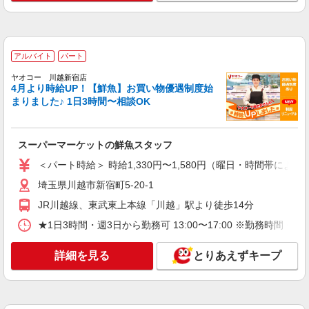
ださい
詳細を見る
キープ
アルバイト
パート
アルバイト
パート
ヤオコー 川越今福店
ヤオコー 川越新宿店
スーパーマーケットの精肉スタッフ
4月より時給UP！【鮮魚】お買い物優遇制度始
＜パート時給＞ 時給1,230円〜1,480円（曜
まりました♪ 1日3時間〜相談OK
日・時間帯による） 時給1230円〜 18時以降：時
給1380円〜 ★土曜＋100円 ★日・祝＋100円 ※ア
埼玉県川越市大字今福1444番地
ルバイトさんの時給や募集内容はお問い合わせく
スーパーマーケットの鮮魚スタッフ
ださい
詳細を見る
キープ
＜パート時給＞ 時給1,330円〜1,580円（曜日・時間帯による
埼玉県川越市新宿町5-20-1
アルバイト
パート
ヤオコー 川越西口店
JR川越線、東武東上本線「川越」駅より徒歩14分
スーパーマーケットの寿司スタッフ
★1日3時間・週3日から勤務可 13:00〜17:00 ※勤
＜パート時給＞ 時給1,230円〜1,480円（曜
日・時間帯による） 時給1230円〜 18時以降：時
詳細を見る
とりあえずキープ
給1380円〜 ★土曜＋100円 ★日・祝＋100円 ※ア
埼玉県川越市新宿町1-17-1
ルバイトさんの時給や募集内容はお問い合わせく
ださい
詳細を見る
キープ