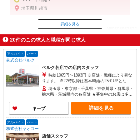
時給1,230円〜1,380円（曜日・時間帯による）
埼玉県川越市
時給1230円〜
18時以降：時給1380円〜
★土曜＋100円
詳細を見る
ID：AE0608963372
★日・祝＋100円
※アルバイトさんの時給や募集内容はお問い合わせ
20
件のこの求人と職種が同じ求人
ください
掲載期間終了
アルバイト
パート
株式会社ベルク
ベルク各店での店内スタッフ
時給1065円〜1893円 ※店舗・職種により異な
ります。 ※22時以降は基本時給の25％UPとなり
ます。 ＜パートのみ＞ ★朝9時までは基本時給＋
埼玉県・東京都・千葉県・神奈川県・群馬県・
100円、17時以降は基本時給＋150円となります。
栃木県・茨城県内の各店舗 ★募集中のお店は多数
★日・祝日は全時間帯で時給＋100円となります。
ございます。 ★オープニングスタッフ募集のお店
★店舗により鮮魚手当・レジ手当があります。
もございます。 ＜埼玉県＞ さいたま市、川口市、
詳細を見る
キープ
戸田市、新座市、 八潮市、越谷市、所沢市、富士
見市、三芳町、ふじみ野市、狭山市、川越市、入
間市、飯能市、春日部市、 蓮田市、幸手市、久喜
アルバイト
パート
市、上尾市、北本市、坂戸市、鶴ヶ島市、毛呂山
株式会社ヤオコー
町、東松山市、鴻巣市、行田市、 羽生市、加須
店舗スタッフ
市、熊谷市、深谷市、本庄市、上里町、秩父市、