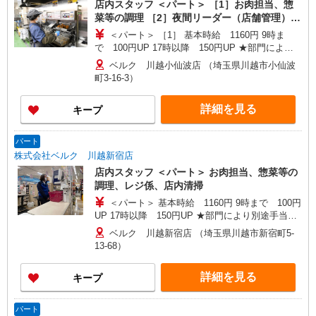
店内スタッフ ＜パート＞ ［1］お肉担当、惣
集時間は勤務時間・曜日欄でご確認ください。
菜等の調理 ［2］夜間リーダー（店舗管理）
＜学生アルバイト＞ 庶務（カート回収・清
＜パート＞ ［1］ 基本時給 1160円 9時ま
掃、他／高校生不可）
で 100円UP 17時以降 150円UP ★部門により
別途手当がつく場合あり ［2］ 9時〜17時 基本
ベルク 川越小仙波店 （埼玉県川越市小仙波
時給1455円 17時〜22時 時給1605円（一律夜間
町3-16-3）
手当含む） ＜学生アルバイト＞ 17時まで 基本
時給1160円 17時以降 時給1210円（一律夜間手
詳細を見る
キープ
当含む） ※22時以降は18歳以上（高校生不可）
※22時以降 基本時給より25％UP ★評価制度で
時給UP！ ★パートは日・祝日は更に時給100円
パート
UP！ 上記時間帯は募集時間ではありません。募
株式会社ベルク 川越新宿店
集時間は勤務時間・曜日欄でご確認ください。
店内スタッフ ＜パート＞ お肉担当、惣菜等の
調理、レジ係、店内清掃
＜パート＞ 基本時給 1160円 9時まで 100円
UP 17時以降 150円UP ★部門により別途手当が
つく場合あり ※22時以降 基本時給より25％UP
ベルク 川越新宿店 （埼玉県川越市新宿町5-
★評価制度で時給UP！ ★パートは日・祝日は更
13-68）
に時給100円UP！ 上記時間帯は募集時間ではあり
ません。募集時間は勤務時間・曜日欄でご確認く
詳細を見る
キープ
ださい。
パート