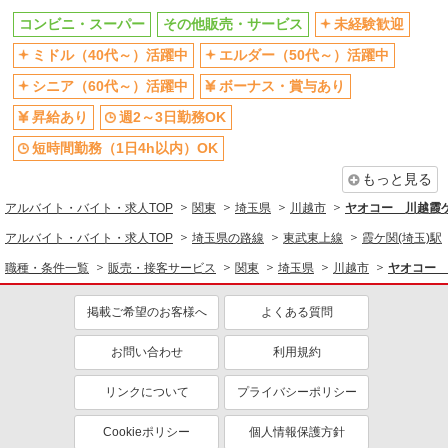
コンビニ・スーパー
その他販売・サービス
未経験歓迎
未経験歓迎
ミドル（40代～）活躍中
ミドル（40代～）活躍中
エルダー（50代～）活躍中
ボーナス・賞与あり
週2～3日勤務OK
シニア（60代～）活躍中
ボーナス・賞与あり
短時間勤務（1日4h以内）OK
扶養内勤務OK
昇給あり
週2～3日勤務OK
交通費支給
社会保険あり
社員登用あり
短時間勤務（1日4h以内）OK
もっと見る
アルバイト・バイト・求人TOP
関東
埼玉県
川越市
ヤオコー 川越霞
アルバイト・バイト・求人TOP
埼玉県の路線
東武東上線
霞ケ関(埼玉)駅
職種・条件一覧
販売・接客サービス
関東
埼玉県
川越市
ヤオコー 
掲載ご希望のお客様へ
よくある質問
お問い合わせ
利用規約
リンクについて
プライバシーポリシー
Cookieポリシー
個人情報保護方針