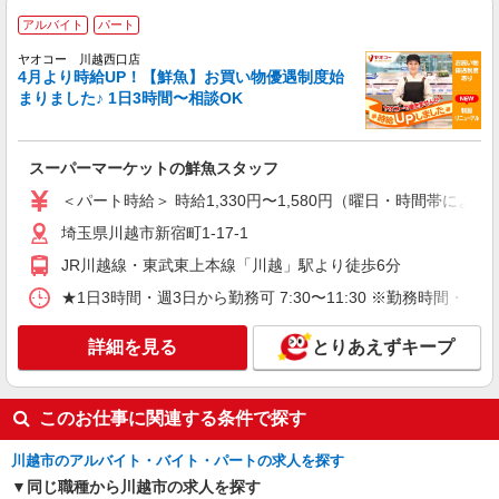
アルバイト
パート
アルバイト
パート
ヤオコー 川越西口店
ヤオコー 川越西口店
4月より時給UP！【鮮魚】お買い物優遇制度始
スーパーマーケットの惣菜スタッフ
まりました♪ 1日3時間〜相談OK
＜パート時給＞ 時給1,330円〜1,580円（曜
日・時間帯による） 時給1330円〜 18時以降：時
給1480円〜 ★土曜＋100円 ★日・祝＋100円 ※ア
埼玉県川越市新宿町1-17-1
ルバイトさんの時給や募集内容はお問い合わせく
スーパーマーケットの鮮魚スタッフ
ださい
＜パート時給＞ 時給1,330円〜1,580円（曜日・時間帯による
詳細を見る
キープ
埼玉県川越市新宿町1-17-1
アルバイト
パート
JR川越線・東武東上本線「川越」駅より徒歩6分
ヤオコー 川越西口店
★1日3時間・週3日から勤務可 7:30〜11:30 ※勤務
スーパーマーケットの店内スタッフ
＜パート時給＞ ■鮮魚 時給1,330円〜1,580円
詳細を見る
とりあえずキープ
（曜日・時間帯による） 時給1330円〜 18時以
降：時給1480円〜 ★土曜＋100円 ★日・祝＋100
埼玉県川越市新宿町1-17-1
円 ■惣菜 時給1,330円〜1,580円（曜日・時間帯に
よる） 時給1330円〜 18時以降：時給1480円〜 ★
このお仕事に関連する条件で探す
詳細を見る
キープ
土曜＋100円 ★日・祝＋100円 ■鮮魚・惣菜以外
時給1,230円〜1,480円（曜日・時間帯による） 時
川越市のアルバイト・バイト・パートの求人を探す
給1230円〜 18時以降：時給1380円〜 ★土曜＋100
アルバイト
パート
同じ職種から川越市の求人を探す
円 ★日・祝＋100円 ※アルバイトさんの時給や募