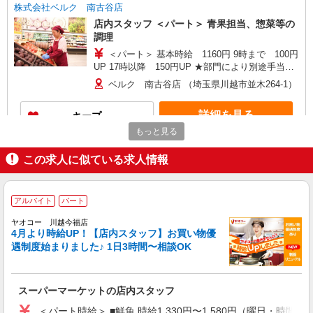
株式会社ベルク 南古谷店
店内スタッフ ＜パート＞ 青果担当、惣菜等の
調理
＜パート＞ 基本時給 1160円 9時まで 100円
UP 17時以降 150円UP ★部門により別途手当が
つく場合あり ※22時以降 基本時給より25％UP
ベルク 南古谷店 （埼玉県川越市並木264-1）
★評価制度で時給UP！ ★パートは日・祝日は更
に時給100円UP！ 上記時間帯は募集時間ではあり
詳細を見る
キープ
ません。募集時間は勤務時間・曜日欄でご確認く
ださい。
もっと見る
アルバイト
パート
この求人に似ている求人情報
ヤオコー 川越今福店
スーパーマーケットの店内スタッフ
＜パート時給＞ ■鮮魚 時給1,330円〜1,580円
アルバイト
パート
（曜日・時間帯による） 時給1330円〜 18時以
降：時給1480円〜 ★土曜＋100円 ★日・祝＋100
ヤオコー 川越今福店
埼玉県川越市大字今福1444番地
円 ■鮮魚以外 時給1,230円〜1,480円（曜日・時間
4月より時給UP！【店内スタッフ】お買い物優
帯による） 時給1230円〜 18時以降：時給1380
遇制度始まりました♪ 1日3時間〜相談OK
詳細を見る
キープ
円〜 ★土曜＋100円 ★日・祝＋100円 ※アルバイ
トさんの時給や募集内容はお問い合わせください
アルバイト
パート
スーパーマーケットの店内スタッフ
ヤオコー 川越南古谷店
＜パート時給＞ ■鮮魚 時給1,330円〜1,580円（曜日・時間帯