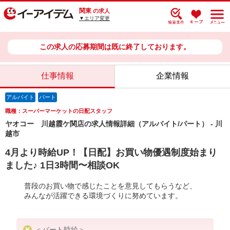
関東
の求人
▼エリア変更
この求人の応募期間は既に終了しております。
仕事情報
企業情報
アルバイト
パート
職種：スーパーマーケットの日配スタッフ
ヤオコー 川越霞ケ関店の求人情報詳細（アルバイト/パート） - 川
越市
4月より時給UP！【日配】お買い物優遇制度始まり
ました♪ 1日3時間〜相談OK
普段のお買い物で感じたことを意見してもらうなど、
みんなが活躍できる環境づくりに努めています。
＜パート時給＞