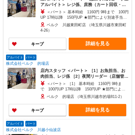
アルバイト＞ レジ係、庶務（カート回収・清
掃、他／高校生不可）
＜パート＞ 基本時給 1160円 9時まで 100円
UP 17時以降 150円UP ★部門により別途手当が
つく場合あり ＜学生アルバイト＞ 17時まで 基
ベルク 川越東田町店 （埼玉県川越市東田町
本時給1160円 17時以降 時給1210円（一律夜間
4-26）
手当含む） ※22時以降は18歳以上（高校生不可）
※22時以降 基本時給より25％UP ★評価制度で
詳細を見る
キープ
時給UP！ ★パートは日・祝日は更に時給100円
UP！ 上記時間帯は募集時間ではありません。募
集時間は勤務時間・曜日欄でご確認ください。
アルバイト
パート
株式会社ベルク 的場店
店内スタッフ ＜パート＞ ［1］お魚担当、お
肉担当、レジ係 ［2］夜間リーダー（店舗管
理） ＜学生アルバイト＞ レジ係（高校生不
＜パート＞ ［1］ 基本時給 1160円 9時ま
可）
で 100円UP 17時以降 150円UP ★部門により
別途手当がつく場合あり ［2］ 9時〜17時 基本
ベルク 的場店 （埼玉県川越市的場811-2）
時給1455円 17時〜22時 時給1605円（一律夜間
手当含む） ＜学生アルバイト＞ 17時まで 基本
詳細を見る
キープ
時給1160円 17時以降 時給1210円（一律夜間手
当含む） ※22時以降は18歳以上（高校生不可）
※22時以降 基本時給より25％UP ★評価制度で
アルバイト
パート
時給UP！ ★パートは日・祝日は更に時給100円
株式会社ベルク 川越小仙波店
UP！ 上記時間帯は募集時間ではありません。募