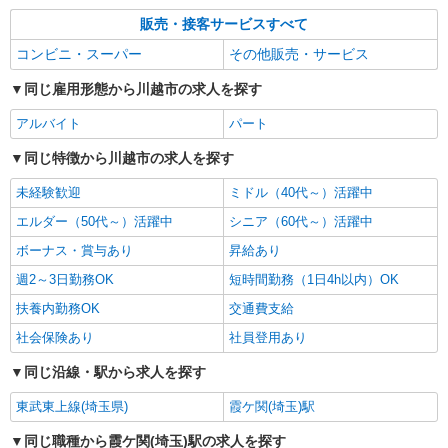
ヤオコー 川越新宿店
集内容はお問い合わせください
スーパーマーケットの寿司スタッフ
販売・接客サービスすべて
＜パート時給＞ 時給1,230円〜1,480円（曜
コンビニ・スーパー
その他販売・サービス
日・時間帯による） 時給1230円〜 18時以降：時
給1380円〜 ★土曜＋100円 ★日・祝＋100円 ※ア
同じ雇用形態から川越市の求人を探す
埼玉県川越市新宿町5-20-1
ルバイトさんの時給や募集内容はお問い合わせく
ださい
アルバイト
パート
詳細を見る
キープ
同じ特徴から川越市の求人を探す
アルバイト
パート
未経験歓迎
ミドル（40代～）活躍中
ヤオコー 川越山田店
エルダー（50代～）活躍中
シニア（60代～）活躍中
スーパーマーケットの惣菜スタッフ
＜パート時給＞ 時給1,330円〜1,580円（曜
ボーナス・賞与あり
昇給あり
日・時間帯による） 時給1330円〜 18時以降：時
週2～3日勤務OK
短時間勤務（1日4h以内）OK
給1480円〜 ★土曜＋100円 ★日・祝＋100円 ※ア
埼玉県川越市山田2042-1
ルバイトさんの時給や募集内容はお問い合わせく
扶養内勤務OK
交通費支給
ださい
詳細を見る
社会保険あり
キープ
社員登用あり
同じ沿線・駅から求人を探す
東武東上線(埼玉県)
霞ケ関(埼玉)駅
同じ職種から霞ケ関(埼玉)駅の求人を探す