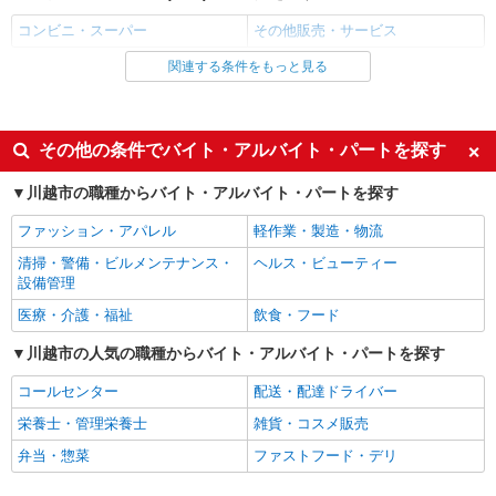
コンビニ・スーパー
その他販売・サービス
関連する条件をもっと見る
同じ雇用形態から霞ケ関(埼玉)駅の求人を探す
アルバイト
パート
同じ特徴から霞ケ関(埼玉)駅の求人を探す
その他の条件でバイト・アルバイト・パートを探す
未経験歓迎
ミドル（40代～）活躍中
川越市の職種からバイト・アルバイト・パートを探す
エルダー（50代～）活躍中
シニア（60代～）活躍中
ファッション・アパレル
軽作業・製造・物流
ボーナス・賞与あり
昇給あり
清掃・警備・ビルメンテナンス・
ヘルス・ビューティー
週2～3日勤務OK
短時間勤務（1日4h以内）OK
設備管理
扶養内勤務OK
交通費支給
医療・介護・福祉
飲食・フード
社会保険あり
社員登用あり
川越市の人気の職種からバイト・アルバイト・パートを探す
同じ職種から求人を探す
コールセンター
配送・配達ドライバー
販売・接客サービス
栄養士・管理栄養士
雑貨・コスメ販売
コンビニ・スーパー
弁当・惣菜
ファストフード・デリ
同じ特徴から求人を探す