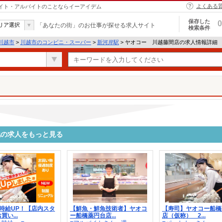
よくある
バイト・アルバイトのことならイーアイデム
保存した
0
リア選択
「あなたの街」のお仕事が探せる求人サイト
検索条件
川越市
>
川越市のコンビニ・スーパー
>
新河岸駅
> ヤオコー 川越藤間店の求人情報詳細
他の求人をもっと見る
時給UP！【店内スタ
【鮮魚・鮮魚技術者】ヤオコ
【寿司】ヤオコー船橋
い...
ー船橋薬円台店...
店（仮称） 2...