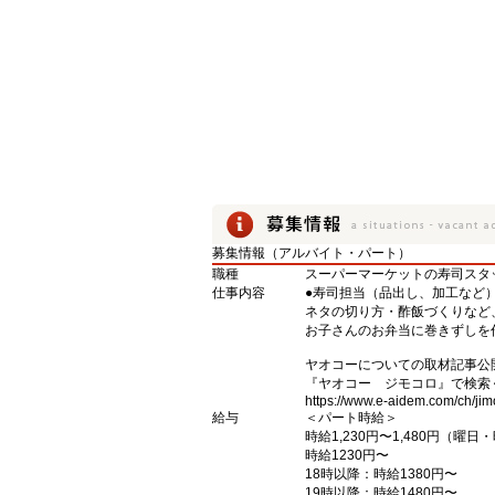
募集情報（アルバイト・パート）
職種
スーパーマーケットの寿司スタ
仕事内容
●寿司担当（品出し、加工など
ネタの切り方・酢飯づくりなど
お子さんのお弁当に巻きずしを
ヤオコーについての取材記事公
『ヤオコー ジモコロ』で検索
https://www.e-aidem.com/ch/jim
給与
＜パート時給＞
時給1,230円〜1,480円（曜
時給1230円〜
18時以降：時給1380円〜
19時以降：時給1480円〜