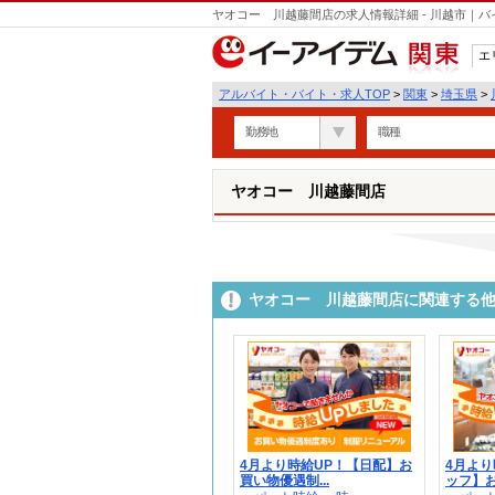
ヤオコー 川越藤間店の求人情報詳細 - 川越市｜
エ
関東
アルバイト・バイト・求人TOP
>
関東
>
埼玉県
>
勤務地
職種
ヤオコー 川越藤間店
ヤオコー 川越藤間店に関連する
4月より時給UP！【日配】お
4月より
買い物優遇制...
ッフ】お買