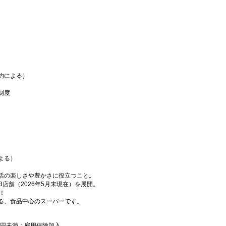
約による）
制度
よる）
活の楽しさや豊かさに役立つこと。
3店舗（2026年5月末現在）を展開。
！
る、食品中心のスーパーです。
00円未満：雇用保険加入