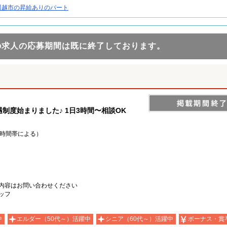
川越市の昇給ありのパート
の求人の応募期間は既に終了しております。
制度始まりました♪ 1日3時間〜相談OK
日・時間帯による）
内容はお問い合わせください
ッフ
中
エルダー（50代～）活躍中
シニア（60代～）活躍中
ボーナス・賞