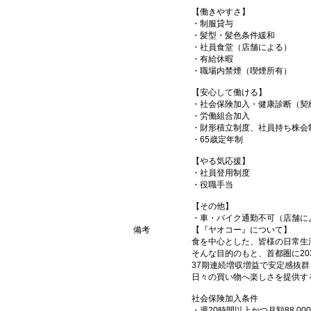
【働きやすさ】
・制服貸与
・髪型・髪色条件緩和
・社員食堂（店舗による）
・有給休暇
・職場内禁煙（喫煙所有）
【安心して働ける】
・社会保険加入・健康診断（契
・労働組合加入
・財形積立制度、社員持ち株会
・65歳定年制
【やる気応援】
・社員登用制度
・役職手当
【その他】
・車・バイク通勤不可（店舗に
備考
【『ヤオコー』について】
食を中心とした、皆様の日常生
そんな目的のもと、首都圏に20
37期連続増収増益で安定感抜群
日々の買い物へ楽しさを提供す
社会保険加入条件
・週20時間以上かつ月額88,0