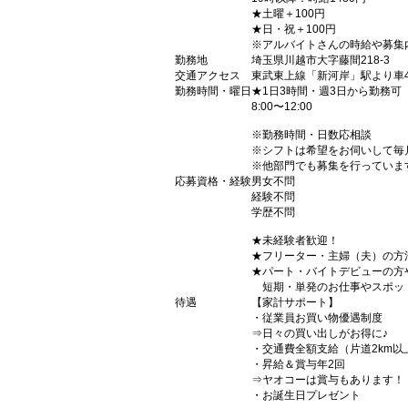
★土曜＋100円
★日・祝＋100円
※アルバイトさんの時給や募集
勤務地
埼玉県川越市大字藤間218-3
交通アクセス
東武東上線「新河岸」駅より車
勤務時間・曜日
★1日3時間・週3日から勤務可
8:00〜12:00
※勤務時間・日数応相談
※シフトは希望をお伺いして毎
※他部門でも募集を行っていま
応募資格・経験
男女不問
経験不問
学歴不問
★未経験者歓迎！
★フリーター・主婦（夫）の方
★パート・バイトデビューの方
短期・単発のお仕事やスポッ
待遇
【家計サポート】
・従業員お買い物優遇制度
⇒日々の買い出しがお得に♪
・交通費全額支給（片道2km以
・昇給＆賞与年2回
⇒ヤオコーは賞与もあります！
・お誕生日プレゼント