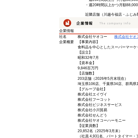
・週20時間以上かつ月額88,
近隣店舗（川越今福店・ふじみ
企業情報
社名
株式会社ヤオコー
株式会社ヤオ
企業概要
【事業内容】
食料品を中心としたスーパーマーケ
【設立】
昭和32年7月
【資本金】
9,846百万円
【店舗数】
203店舗（2026年5月末現在）
埼玉県106店、千葉県34店、群馬県
【グループ会社】
株式会社エイヴイ
株式会社フーコット
株式会社ビジネスサービス
株式会社小川貿易
株式会社せんどう
株式会社ヤオコーハーモニー
【従業員数】
20,852名（2025年3月末）
（社員 4,931名、パートタイマー・ア