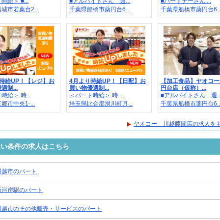
給＞ ■...
■アルバイトさん 週...
■パートナーさん ...
城市若葉台2...
千葉県船橋市薬円台6...
千葉県船橋市薬円台6..
時給UP！【レジ】お
4月より時給UP！【日配】お
【加工食品】ヤオコー
制...
買い物優遇制...
円台店（仮称）...
給＞ 時...
＜パート時給＞ 時...
■アルバイトさん 週..
市中央1-...
埼玉県比企郡滑川町月...
千葉県船橋市薬円台6..
ヤオコー 川越藤間店の求人を
近い条件の求人はこちら
川越市のパート
新河岸駅のパート
川越市のその他販売・サービスのパート