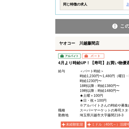
同じ特徴の求人
こ
ヤオコー 川越藤間店
アルバイト
パート
4月より時給UP！【寿司】お買い物優遇
給与
＜パート時給＞
時給1,230円〜1,480円（曜
時給1230円〜
18時以降：時給1380円〜
19時以降：時給1480円〜
★土曜＋100円
★日・祝＋100円
※アルバイトさんの時給や募集
職種
スーパーマーケットの寿司スタ
勤務地
埼玉県川越市大字藤間218-3
未経験歓迎
ミドル（40代～）活躍