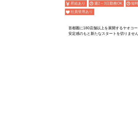
昇給あり
週2～3日勤務OK
短時
社員登用あり
首都圏に180店舗以上を展開するヤオコ
安定感のもと新たなスタートを切りませ