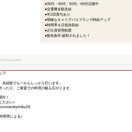
●30代・40代・50代・60代活躍中
●交通費全額支給
●年2回賞与あり
●明確なキャリアパスプランで時給アップ
●時間帯＆日祝加算給
●正社員登用制度
●髪色条件 緩和されました！
ッフ
）
、未経験でも一からしっかり行います。
作ったり、ご家庭での料理の幅も広がります。
開中！
ください♪
ocoro/entry/miku29
日・時間帯による）