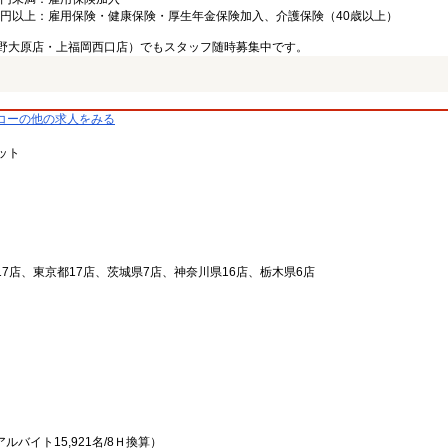
000円以上：雇用保険・健康保険・厚生年金保険加入、介護保険（40歳以上）
野大原店・上福岡西口店）でもスタッフ随時募集中です。
コーの他の求人をみる
ット
17店、東京都17店、茨城県7店、神奈川県16店、栃木県6店
ルバイト15,921名/8Ｈ換算）