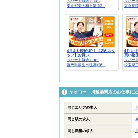
＜パート時給＞ 時...
＜パート時
東京都東大和市清原3...
東京都稲
4月より時給UP！【店内スタ
4月より
ッフ】お買い...
買い物優遇
＜パート時給＞ ■...
＜パート時
群馬県桐生市境野町6...
埼玉県三郷
ヤオコー 川越藤間店のお仕事に
同じエリアの求人
同じ駅の求人
同じ職種の求人