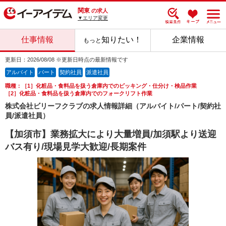
関東
の求人
▼エリア変更
仕事情報
知りたい！
企業情報
もっと
更新日：2026/08/08 ※更新日時点の最新情報です
アルバイト
パート
契約社員
派遣社員
職種：［1］化粧品・食料品を扱う倉庫内でのピッキング・仕分け・検品作業
［2］化粧品・食料品を扱う倉庫内でのフォークリフト作業
株式会社ビリーフクラブの求人情報詳細（アルバイト/パート/契約社
員/派遣社員）
【加須市】業務拡大により大量増員/加須駅より送迎
バス有り/現場見学大歓迎/長期案件