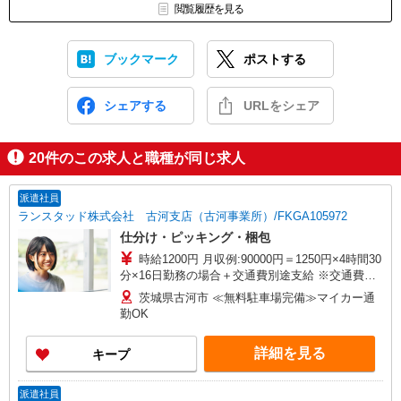
閲覧履歴を見る
ブックマーク
ポストする
シェアする
URLをシェア
20
件のこの求人と職種が同じ求人
派遣社員
ランスタッド株式会社 古河支店（古河事業所）/FKGA105972
仕分け・ピッキング・梱包
時給1200円 月収例:90000円＝1250円×4時間30
分×16日勤務の場合＋交通費別途支給 ※交通費実
費支給／当社規定あり。
茨城県古河市 ≪無料駐車場完備≫マイカー通
勤OK
詳細を見る
キープ
派遣社員