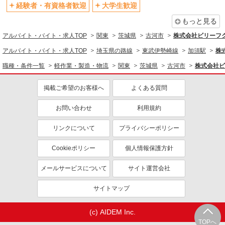
経験者・有資格者歓迎
大学生歓迎
送迎あり
もっと見る
同じ職種から求人を探す
アルバイト・バイト・求人TOP
関東
茨城県
古河市
株式会社ビリーフ
軽作業・製造・物流
アルバイト・バイト・求人TOP
埼玉県の路線
東武伊勢崎線
加須駅
株
梱包・仕分け・ピッキング
フォークリフト
職種・条件一覧
軽作業・製造・物流
関東
茨城県
古河市
株式会社ビ
同じ特徴から求人を探す
掲載ご希望のお客様へ
よくある質問
未経験歓迎
大学生歓迎
お問い合わせ
利用規約
ミドル（40代～）活躍中
日払い
服装自由
車通勤OK
リンクについて
プライバシーポリシー
交通費支給
社会保険あり
Cookieポリシー
個人情報保護方針
メールサービスについて
サイト運営会社
サイトマップ
(c) AIDEM Inc.
TOPへ