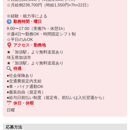
［2］化粧品・食料品を扱う倉庫内でのフォークリフト作業
☆月給例238,700円（時給1,550円×7h×22日）
主なお仕事は、リーチフォークでの化粧品・食料品の入出庫・仕分
け・検品作業になります。
※経験・能力等による
勤務時間・曜日
9:00〜17:00（実働7h・休憩1h）
※週4日〜勤務OK・時間固定シフト制
☆平日のみOK
アクセス・勤務地
★「加須駅」より無料送迎あり
埼玉県加須市
★「加須駅」より無料送迎あり
待遇
●社会保険あり
●交通費規定内支給
●車・バイク通勤OK
●服装自由（規定有）
●給与日前払い制度（規定有。前払いは入社翌週から）
休日・休暇
日曜
応募方法