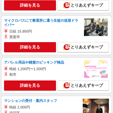
詳細を見る
詳細を見る
キープ
とりあえずキープ
アルバイト
パート
マイクロバスにて教習所に通う生徒の送迎ドラ
株式会社バイトレ（ADM810912GT04）
イバー
未経験9割！説明通りにやるだけのシンプル軽
日給 15,850円
作業
箕面市
時給1448円〜時給1600円（就業先により異な
る）
詳細を見る
とりあえずキープ
茨城県古河市
詳細を見る
キープ
アパレル用品や雑貨のピッキング検品
時給 1,200円〜1,500円
派遣社員
柏市
ランスタッド株式会社 古河支店（古河事業所）/FKGA105988
仕分け・ピッキング・梱包
詳細を見る
とりあえずキープ
時給1300円 ※月収例8.4万円（残業等含む収入
例） 月収例:84500円＝1300円×5時間×13日勤務の
場合＋交通費別途支給 ※交通費実費支給／当社規
茨城県古河市 ≪無料駐車場完備≫マイカー通
マンションの受付・案内スタッフ
定あり。
勤OK
時給 2,000円
渋谷区