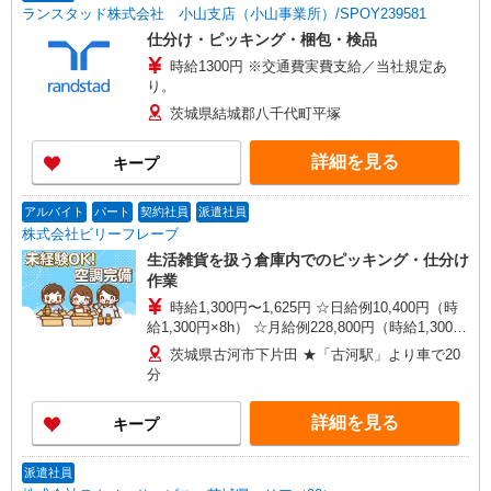
ランスタッド株式会社 小山支店（小山事業所）/SPOY239581
仕分け・ピッキング・梱包・検品
時給1300円 ※交通費実費支給／当社規定あ
り。
茨城県結城郡八千代町平塚
詳細を見る
キープ
アルバイト
パート
契約社員
派遣社員
株式会社ビリーフレーブ
生活雑貨を扱う倉庫内でのピッキング・仕分け
作業
時給1,300円〜1,625円 ☆日給例10,400円（時
給1,300円×8h） ☆月給例228,800円（時給1,300円
×8h×22日） ※経験・能力等による
茨城県古河市下片田 ★「古河駅」より車で20
分
詳細を見る
キープ
派遣社員