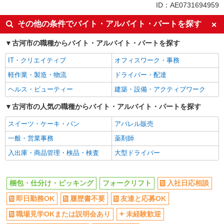
ID：AE0731694959
同じ特徴から加須駅の求人を探す
その他の条件でバイト・アルバイト・パートを探す
入社日応相談
即日勤務OK
古河市の職種からバイト・アルバイト・パートを探す
履歴書不要
友達と応募OK
IT・クリエイティブ
オフィスワーク・事務
職場見学OKまたは説明会あり
未経験歓迎
軽作業・製造・物流
ドライバー・配達
経験者・有資格者歓迎
大学生歓迎
ヘルス・ビューティー
建築・設備・アクティブワーク
新卒・第二新卒歓迎
女性活躍中
主婦・主夫歓迎
古河市の人気の職種からバイト・アルバイト・パートを探す
フリーター歓迎
学歴不問
ブランクOK
スイーツ・ケーキ・パン
アパレル販売
ミドル（40代～）活躍中
エルダー（50代～）活躍中
一般・営業事務
薬剤師
日払い
週払い
入出庫・商品管理・検品・検査
大型ドライバー
給与前払いOK
平日のみ勤務OK
服装自由
禁煙・分煙
梱包・仕分け・ピッキング
フォークリフト
入社日応相談
車通勤OK
バイク通勤OK
即日勤務OK
履歴書不要
友達と応募OK
自転車通勤OK
残業少なめ（月20h未満）
職場見学OKまたは説明会あり
未経験歓迎
交通費支給
社会保険あり