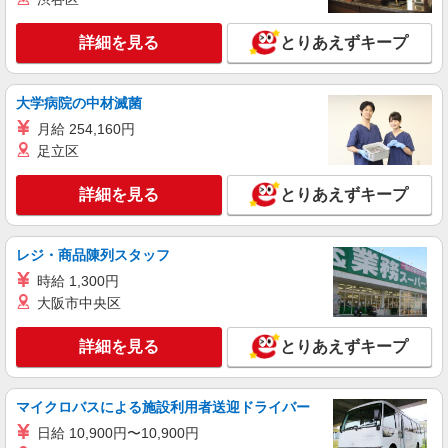
詳細を見る
キープ
詳細を見る
とりあえずキープ
派遣社員
ランスタッド株式会社 古河支店（古河事業所）/FKGA105957
仕分け・ピッキング・梱包
大学病院の中材滅菌
時給1320円 月収例：95040円＝1320円×6時間
月給 254,160円
×12日勤務の場合＋交通費別途支給 ※交通費実費
足立区
支給／当社規定あり。
茨城県古河市 マイカー通勤OK/駐車場完備
詳細を見る
とりあえずキープ
詳細を見る
キープ
レジ・商品陳列スタッフ
派遣社員
ランスタッド株式会社 古河支店（古河事業所）/FKGA105974
時給 1,300円
仕分け・ピッキング・梱包
大阪市中央区
時給1290円 ※月収例24.8万円（残業等含む収
入例） 月収例:248970円＝1290円×8時間×21日勤
詳細を見る
とりあえずキープ
務の場合＋残業代（月20時間の場合）、交通費別
茨城県古河市 ≪無料駐車場完備≫マイカー通
途支給 ※交通費実費支給／当社規定あり。
勤OK
マイクロバスによる施設利用者送迎ドライバー
詳細を見る
キープ
日給 10,900円〜10,900円