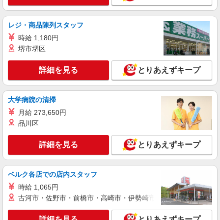
25日払い（指定口座へお振込み）
茨城県古河市小堤2017-17
レジ・商品陳列スタッフ
詳細を見る
キープ
時給 1,180円
堺市堺区
派遣社員
ランスタッド株式会社 古河支店（古河事業所）/FKGA105948
詳細を見る
とりあえずキープ
仕分け・ピッキング・梱包
時給1200円 月収例：90000円＝1250円×4時間
大学病院の清掃
30分×16日勤務の場合＋交通費別途支給 ※交通費
実費支給／当社規定あり。
月給 273,650円
茨城県古河市 ≪無料駐車場完備≫マイカー通
勤OK
品川区
詳細を見る
詳細を見る
とりあえずキープ
キープ
派遣社員
ベルク各店での店内スタッフ
ランスタッド株式会社 小山支店（小山事業所）/SPOY239581
時給 1,065円
仕分け・ピッキング・梱包・検品
古河市・佐野市・前橋市・高崎市・伊勢崎市・太田市・館林市・
時給1300円 ※交通費実費支給／当社規定あ
り。
詳細を見る
とりあえずキープ