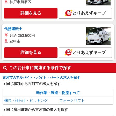
神戸市須磨区
派遣社員
ランスタッド株式会社 古河支店（古河事業所）/FKGA105972
詳細を見る
とりあえずキープ
仕分け・ピッキング・梱包
時給1200円 月収例:90000円＝1250円×4時間30
代務運転士
分×16日勤務の場合＋交通費別途支給 ※交通費実
費支給／当社規定あり。
月給 253,500円
茨城県古河市 ≪無料駐車場完備≫マイカー通
勤OK
豊中市
詳細を見る
詳細を見る
キープ
とりあえずキープ
派遣社員
このお仕事に関連する条件で探す
ランスタッド株式会社 古河支店（古河事業所）/FKGA105931
仕分け・ピッキング・梱包
古河市のアルバイト・バイト・パートの求人を探す
時給1175円 ※月収例19.3万円（残業等含む収
同じ職種から古河市の求人を探す
入例） 月収例：193288円＝1175円×7時間50分×21
日勤務の場合＋交通費別途支給 ※交通費実費支給
軽作業・製造・物流すべて
茨城県古河市 マイカー通勤可能/駐車場完備
／当社規定あり。
梱包・仕分け・ピッキング
フォークリフト
詳細を見る
キープ
同じ雇用形態から古河市の求人を探す