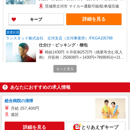
日勤務の場合＋交通費別途支給 ※交通費実費支給
茨城県古河市 マイカー通勤可能/駐車場完備
／当社規定あり。
詳細を見る
キープ
派遣社員
ランスタッド株式会社 古河支店（古河事業所）/FKGA105788
仕分け・ピッキング・梱包
時給1430円 ※月収例25万円（残業等含む収入
例） 月収例：250608円＝1430円×7時間45分×21日
勤務の場合＋残業代(月10時間の場合)、交通費別
茨城県古河市東部（八千代町近くのエリア）
途支給 ※交通費実費支給／当社規定あり。
もっと見る
「道の駅 まくらがの里こが」から車で10分程度の
エリア
詳細を見る
キープ
あなたにおすすめの求人情報
アルバイト
パート
総合病院の清掃
コカ・コーラ ボトラーズジャパンベンディング＿古河SC【求人番
号：85275】
月給 257,400円
仕分け・シール貼り、品出し（ピッキング）、
港区
イベントスタッフ
時給1200円 【給与支給日】 当月末締め/翌月
詳細を見る
とりあえずキープ