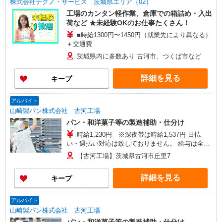
株式会社テクノ・サービス 茨城県エリア（02）
工場のカンタン軽作業、倉庫での箱詰め・入出
荷など ★未経験OKのお仕事たくさん！
■時給1300円〜1450円（就業先により異なる）
＋交通費
茨城県内に多数あり 古河市、つくば市など
詳細を見る
キープ
アルバイト
山崎製パン株式会社 古河工場
パン・和洋菓子等の製造補助・仕分け
時給1,230円 ※深夜帯は時給1,537円 日払
い・週払い対応は致しておりません。 給与は全て
お振込み対応となります。
【古河工場】茨城県古河市丘里7
詳細を見る
キープ
アルバイト
山崎製パン株式会社 古河工場