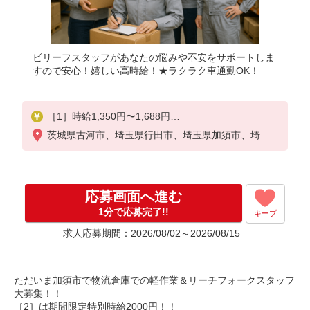
ビリーフスタッフがあなたの悩みや不安をサポートしま
すので安心！嬉しい高時給！★ラクラク車通勤OK！
［1］時給1,350円〜1,688円
☆日給例9,450円（時給1,350円×7h）
茨城県古河市、埼玉県行田市、埼玉県加須市、埼玉
☆月給例207,900円（時給1,350円×7h×22日）
県羽生市、埼玉県久喜市、埼玉県幸手市
［2］特別時給2,000円（入社から翌月末迄）
時給1,550円〜1,938円（通常時給）
☆日給例10,850円（時給1,550円×7h）
応募画面へ進む
☆月給例238,700円（時給1,550円×7h×22日）
1分で応募完了!!
キープ
※経験・能力等による
求人応募期間：2026/08/02～2026/08/15
ただいま加須市で物流倉庫での軽作業＆リーチフォークスタッフ
大募集！！
［2］は期間限定特別時給2000円！！