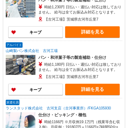
パン・和洋菓子等の製造補助・仕分け
時給1,230円 日払い・週払い対応は致しており
ません。 給与は全てお振込み対応となります。
【古河工場】茨城県古河市丘里7
詳細を見る
キープ
アルバイト
山崎製パン株式会社 古河工場
パン・和洋菓子等の製造補助・仕分け
時給1,180円 日払い・週払い対応は致しており
ません。 給与は全てお振込み対応となります。
【古河工場】茨城県古河市丘里7
詳細を見る
キープ
派遣社員
ランスタッド株式会社 古河支店（古河事業所）/FKGA105930
仕分け・ピッキング・梱包
時給1166円 ※月収例19.1万円（残業等含む収
入例） 月収例：191807円＝1166円×7時間50分×21