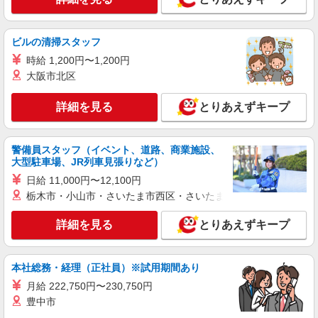
茨城県結城郡八千代町平塚
詳細を見る
キープ
ビルの清掃スタッフ
時給 1,200円〜1,200円
派遣社員
大阪市北区
ランスタッド株式会社 古河支店（古河事業所）/FKGA105970
仕分け・ピッキング・梱包
詳細を見る
とりあえずキープ
時給1320円 ※月収例21.4万円（残業等含む収
入例） 月収例:214830円＝1320円×7時間45分×21
日勤務の場合＋残業代、交通費別途支給 ※交通費
茨城県古河市南部エリア、境町・五霞町近く
警備員スタッフ（イベント、道路、商業施設、
実費支給／当社規定あり。
≪無料駐車場完備≫マイカー通勤OK
大型駐車場、JR列車見張りなど）
日給 11,000円〜12,100円
詳細を見る
キープ
栃木市・小山市・さいたま市西区・さいたま市岩槻区・久喜市・
アルバイト
パート
詳細を見る
とりあえずキープ
株式会社バイトレ（ADM250912GN02）
【平日のみ・短時間】詰めるだけの簡単作業
本社総務・経理（正社員）※試用期間あり
時給1448円〜時給1600円（就業先により異な
る）
月給 222,750円〜230,750円
茨城県古河市
豊中市