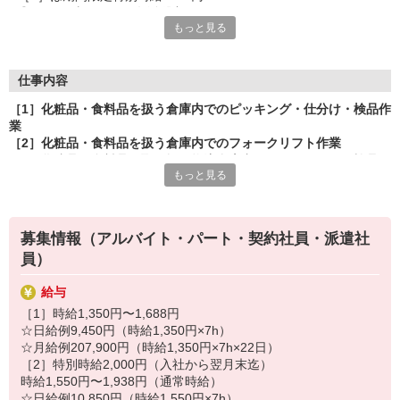
◎18〜60歳までの男女活躍中！
もっと見る
もちろん働くメリットいっぱい！
・空調完備
・日曜休み
仕事内容
・加須駅より送迎バス有り
［1］化粧品・食料品を扱う倉庫内でのピッキング・仕分け・検品作
・広々とした休憩室
業
・長期希望大募集
［2］化粧品・食料品を扱う倉庫内でのフォークリフト作業
他にもいろいろご用意させていただいております。
［1］化粧品・食料品を取り扱う物流倉庫内でのピッキング、検品、
まずはお気軽にご応募お待ちしております♪
もっと見る
棚入れ、仕分け作業
主なお仕事は、カートを押して、端末を確認し棚から商品を集める
ピッキング作業
棚に取り付けられたランプが点灯している商品を、折り畳みコンテ
募集情報（アルバイト・パート・契約社員・派遣社
ナに入れていくピッキング作業
員）
スキャナーで商品のラベルを読み込み、商品の過不足がないか確認
する検品作業
給与
パレットから棚へ商品を補充する棚入れ作業
梱包された商品を発送先ごとに仕分けする作業
［1］時給1,350円〜1,688円
※端末操作はピッキングする商品一覧が表示されるだけなので、特
☆日給例9,450円（時給1,350円×7h）
に難しい作業はありませんので、ご安心ください。
☆月給例207,900円（時給1,350円×7h×22日）
☆はじめは、教えてもらいながら一緒に作業するので、経験がない
［2］特別時給2,000円（入社から翌月末迄）
方も安心して働けます。
時給1,550円〜1,938円（通常時給）
☆日給例10,850円（時給1,550円×7h）