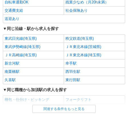
自転車通勤OK
残業少なめ（月20h未満）
交通費支給
社会保険あり
送迎あり
同じ沿線・駅から求人を探す
東武日光線(埼玉県)
秩父鉄道(埼玉県)
東武伊勢崎線(埼玉県)
ＪＲ東北本線(茨城県)
ＪＲ高崎線(埼玉県)
ＪＲ東北本線(埼玉県)
新古河駅
幸手駅
南栗橋駅
西羽生駅
久喜駅
東行田駅
同じ職種から加須駅の求人を探す
梱包・仕分け・ピッキング
フォークリフト
関連する条件をもっと見る
同じ雇用形態から加須駅の求人を探す
アルバイト
パート
契約社員
派遣社員