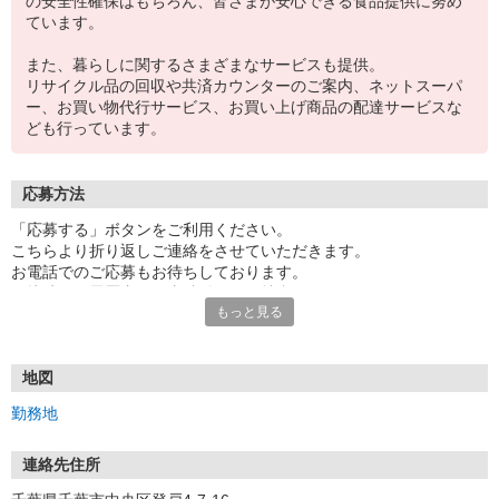
の安全性確保はもちろん、皆さまが安心できる食品提供に努め
ています。
また、暮らしに関するさまざまなサービスも提供。
リサイクル品の回収や共済カウンターのご案内、ネットスーパ
ー、お買い物代行サービス、お買い上げ商品の配達サービスな
ども行っています。
応募方法
「応募する」ボタンをご利用ください。
こちらより折り返しご連絡をさせていただきます。
お電話でのご応募もお待ちしております。
面接時には履歴書（写真貼付）をご持参ください。
もっと見る
※電話受付／10時〜20時、土・日・祝日10時〜18時
【応募後のフロー】
御応募頂いてから最短3日で面接をさせて頂きます。
地図
採用となった方は、面接から最短1週間で勤務スタート可能です！
勤務地
面接までの流れについて
連絡先住所
ご応募の後、