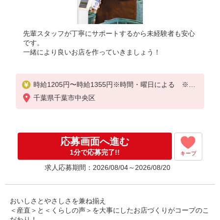
先輩スタッフが丁寧にサポートするから未経験者も安心
です。
一緒により良いお店を作っていきましょう！
時給1205円〜時給1355円※時間・曜日による ※加
給含む
千葉県千葉市中央区
時給1205円〜
※9時迄 時給＋100円
応募画面へ進む
※16時（17時）以降 時給＋150円
※日・祝日 時給＋150円
1分で応募完了!!
キープ
求人応募期間：2026/08/04～2026/08/20
おいしさとやさしさを兼ね揃え
＜産直＞と＜くらしの声＞を大事にしたお店づくりがコープのこ
だわり！