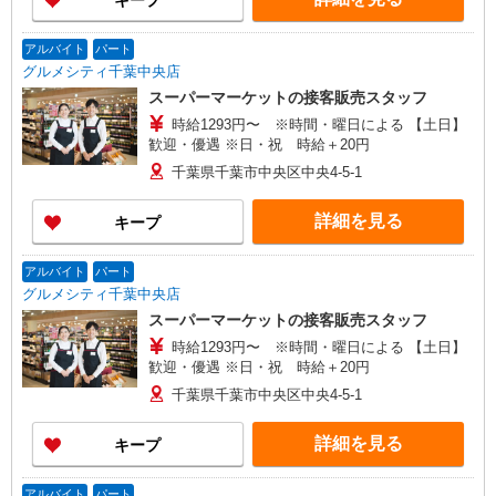
キープ
当含む） ※22時以降は18歳以上（高校生不可）
白井市、船橋市、我孫子市、浦安市、富里市 ＜群
※22時以降 基本時給より25％UP ★評価制度で
馬県＞ 高崎市、前橋市、藤岡市、伊勢崎市、太田
時給UP！ ★パートは日・祝日は更に時給100円
市、大泉町、館林市、渋川市、中之条町 ＜茨城県
アルバイト
パート
UP！ 上記時間帯は募集時間ではありません。募
＞古河市 ＜栃木県＞佐野市、小山市
グルメシティ千葉中央店
集時間は勤務時間・曜日欄でご確認ください。
スーパーマーケットの接客販売スタッフ
時給1293円〜 ※時間・曜日による 【土日】
歓迎・優遇 ※日・祝 時給＋20円
千葉県千葉市中央区中央4-5-1
詳細を見る
キープ
アルバイト
パート
グルメシティ千葉中央店
スーパーマーケットの接客販売スタッフ
時給1293円〜 ※時間・曜日による 【土日】
歓迎・優遇 ※日・祝 時給＋20円
千葉県千葉市中央区中央4-5-1
詳細を見る
キープ
アルバイト
パート