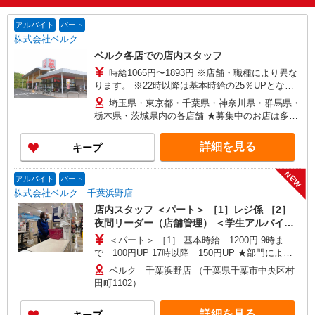
アルバイト
パート
株式会社ベルク
ベルク各店での店内スタッフ
時給1065円〜1893円 ※店舗・職種により異な
ります。 ※22時以降は基本時給の25％UPとなり
ます。 ＜パートのみ＞ ★朝9時までは基本時給＋
埼玉県・東京都・千葉県・神奈川県・群馬県・
100円、17時以降は基本時給＋150円となります。
栃木県・茨城県内の各店舗 ★募集中のお店は多数
★日・祝日は全時間帯で時給＋100円となります。
ございます。 ★オープニングスタッフ募集のお店
★店舗により鮮魚手当・レジ手当があります。
もございます。 ＜埼玉県＞ さいたま市、川口市、
詳細を見る
キープ
戸田市、新座市、 八潮市、越谷市、所沢市、富士
見市、三芳町、ふじみ野市、狭山市、川越市、入
NEW
間市、飯能市、春日部市、 蓮田市、幸手市、久喜
アルバイト
パート
市、上尾市、北本市、坂戸市、鶴ヶ島市、毛呂山
株式会社ベルク 千葉浜野店
町、東松山市、鴻巣市、行田市、 羽生市、加須
店内スタッフ ＜パート＞ ［1］レジ係 ［2］
市、熊谷市、深谷市、本庄市、上里町、秩父市、
夜間リーダー（店舗管理） ＜学生アルバイト
三郷市、寄居町、和光市、白岡市 ＜東京都＞ 江戸
＞ レジ係（高校生不可）
＜パート＞ ［1］ 基本時給 1200円 9時ま
川区、足立区、町田市、八王子市、青梅市、東大
で 100円UP 17時以降 150円UP ★部門により
和市、葛飾区、練馬区 ＜神奈川県＞ 横浜市鶴見
別途手当がつく場合あり ［2］ 9時〜17時 基本
区、横浜市都筑区、座間市、伊勢原市、相模原市
ベルク 千葉浜野店 （千葉県千葉市中央区村
時給1495円 17時〜22時 時給1645円（一律夜間
中央区、秦野市、厚木市 ＜千葉県＞ 市川市、松戸
田町1102）
手当含む） ＜学生アルバイト＞ 17時まで 基本
市、流山市、野田市、柏市、八千代市、習志野
時給1200円 17時以降 時給1250円（一律夜間手
市、千葉市中央区、鎌ケ谷市、印西市、佐倉市、
詳細を見る