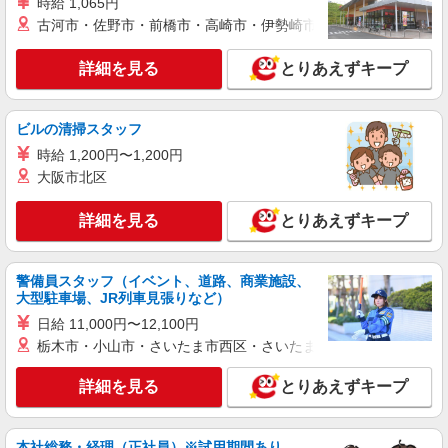
時給 1,065円
古河市・佐野市・前橋市・高崎市・伊勢崎市・太田市・館林市・
詳細を見る
とりあえずキープ
ビルの清掃スタッフ
時給 1,200円〜1,200円
大阪市北区
詳細を見る
とりあえずキープ
警備員スタッフ（イベント、道路、商業施設、
大型駐車場、JR列車見張りなど）
日給 11,000円〜12,100円
栃木市・小山市・さいたま市西区・さいたま市岩槻区・久喜市・
詳細を見る
とりあえずキープ
本社総務・経理（正社員）※試用期間あり