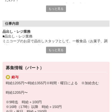
そんな私たちの一員として、一緒にお店を盛り上げていきません
もっと見る
か？
現在、店舗で働く新たなスタッフを募集しています。
お任せするのは、
仕事内容
■品出し（陳列・補充・売り場の整理・片付け）
品出し・レジ業務
■レジ（お会計・接客対応）
■品出し・レジ業務
お客様が快適にお買い物できるよう、あなたのチカラを貸してく
ミニコープのお店で品出しスタッフとして、一般食品（お菓子、調
ださい！
味料、ペットボトル飲料）やデイリー食品（豆腐、納豆、牛乳）な
もっと見る
どの
未経験からのチャレンジもOKです。
品出しや陳列、補充、売場の整理、片付けなどの業務やレジ業務を
頼りになる先輩スタッフがしっかり支えます！
お願いします。
未経験スタート大歓迎です。最初は先輩が丁寧にお教えするので、
募集情報（パート）
食品業界が初めてという方もご安心ください。
給与
時給1205円〜時給1355円※時間・曜日による ※加給含む
時給1205円〜
※9時迄 時給＋100円
※16時（17時）以降 時給＋150円
※日・祝日 時給＋150円