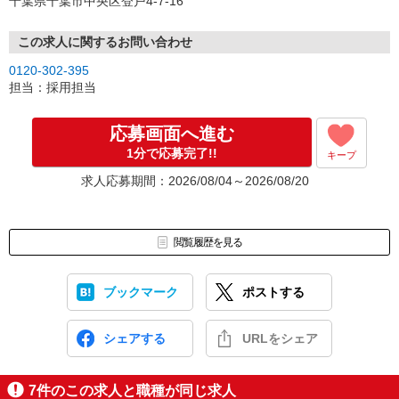
千葉県千葉市中央区登戸4-7-16
担当よりご案内をさせていただきます。
応募 ⇒ 条件確認 ⇒ 面接 ⇒ 合否
この求人に関するお問い合わせ
※選考状況により、書類選考など一部選考フローを変更する場合が
0120-302-395
ございます。
担当：採用担当
※応募いただいた後に選考の兼ね合いで求人募集を停止する可能性
がございます。予めご了承ください。
応募画面へ進む
1分で応募完了!!
キープ
求人応募期間：2026/08/04～2026/08/20
閲覧履歴を見る
ブックマーク
ポストする
シェアする
URLをシェア
7
件のこの求人と職種が同じ求人