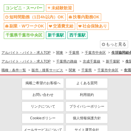
コンビニ・スーパー
未経験歓迎
短時間勤務（1日4h以内）OK
扶養内勤務OK
副業・WワークOK
交通費支給
社会保険あり
千葉県千葉市中央区
新千葉駅
西千葉駅
もっと見る
アルバイト・バイト・求人TOP
関東
千葉県
千葉市中央区
生活協同組
アルバイト・バイト・求人TOP
千葉県の路線
京成千葉線
新千葉駅
生
職種・条件一覧
販売・接客サービス
関東
千葉県
千葉市中央区
生活
掲載ご希望のお客様へ
よくある質問
お問い合わせ
利用規約
リンクについて
プライバシーポリシー
Cookieポリシー
個人情報保護方針
メールサービスについて
サイト運営会社