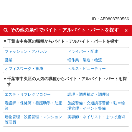
パート
同じ特徴から新千葉駅の求人を探す
ID：AE0803750566
未経験歓迎
短時間勤務（1日4h以内）OK
その他の条件でバイト・アルバイト・パートを探す
扶養内勤務OK
副業・WワークOK
千葉市中央区の職種からバイト・アルバイト・パートを探す
交通費支給
社会保険あり
ファッション・アパレル
ドライバー・配達
同じ職種から求人を探す
営業
軽作業・製造・物流
販売・接客サービス
オフィスワーク・事務
ヘルス・ビューティー
コンビニ・スーパー
千葉市中央区の人気の職種からバイト・アルバイト・パートを探
同じ特徴から求人を探す
す
未経験歓迎
短時間勤務（1日4h以内）OK
エステ・リフレクソロジー
調理・調理補助・調理師
扶養内勤務OK
副業・WワークOK
看護師・保健師・看護助手・助産
施設警備・交通誘導警備・駐車輪
師
場管理・イベント警備
交通費支給
社会保険あり
建物管理・設備管理・マンション
美容師・ネイリスト・まつげ施術
管理員