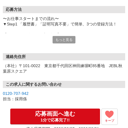
応募方法
〜お仕事スタートまでの流れ〜
▼Step1 「履歴書」「証明写真不要」で簡単、3つの登録方法！
【オンライン登録（目安5分）】
もっと見る
いつでも好きな時間に登録OK
【電話登録（目安20分）】
受付時間/平日9:00〜19:00
連絡先住所
※電話登録の場合、就業前には登録会へお越しください
（本社）〒101-0022 東京都千代田区神田練塀町85番地 JEBL秋
葉原スクエア
【来場登録（目安1時間30分）】
受付時間/平日10:00〜17:00
この求人に関するお問い合わせ
▼Step2 全国にあるお仕事の中から、あなたにピッタリのお仕事を
0120-707-942
ご案内
担当：採用係
▼Step3 就業前に職場見学で気になる事はしっかりチェック！
▼Step4 気に入ったら雇用契約・お仕事スタート
応募画面へ進む
応募⇒最短で2日後からの勤務も可能です！
1分で応募完了!!
キープ