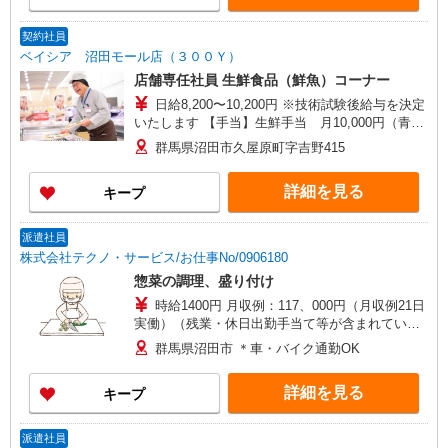
契約社員
ベイシア 沼田モール店（３００Ｙ）
店舗専任社員 生鮮食品（鮮魚）コーナー
日給8,200〜10,200円 ※技術試験後給与を決定
いたします 【手当】生鮮手当 月10,000円（青果
は月5,000円） ※発効日以降は改定後の最低賃金
群馬県沼田市久屋原町字吉野415
に準ずる
詳細を見る
キープ
派遣社員
株式会社テクノ・サービス/お仕事No/0906180
惣菜の調理、盛り付け
時給1400円 月収例：117、000円（月収例21日
実働）（残業・休日出勤手当て等が含まれていま
す） 交通費全額支給
群馬県沼田市 ＊車・バイク通勤OK
詳細を見る
キープ
派遣社員