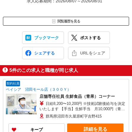
求人応募期間：2026/08/07～2026/08/31
閲覧履歴を見る
ブックマーク
ポストする
シェアする
URLをシェア
5
件のこの求人と職種が同じ求人
契約社員
ベイシア 沼田モール店（３００Ｙ）
店舗専任社員 生鮮食品（青果）コーナー
日給8,200〜10,200円 ※技術試験後給与を決定
いたします 【手当】生鮮手当 月10,000円（青果
は月5,000円） ※発効日以降は改定後の最低賃金
群馬県沼田市久屋原町字吉野415
に準ずる
詳細を見る
キープ