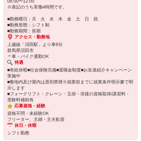
08:00〜12:00
※表記のうち実働4時間です。
■勤務曜日：月 火 水 木 金 土 日 祝
■勤務形態：シフト制
■勤務期間：長期
アクセス・勤務地
上越線「沼田駅」より車8分
群馬県沼田市
＊車・バイク通勤OK
待遇
■有給休暇■社会保険完備■退職金制度■お友達紹介キャンペーン
実施中
■敷地内及び屋内は原則禁煙※就業前までに就業条件明示書で明
示します
■フォークリフト・クレーン・玉掛・溶接の資格取得/講習料・
受験料補助有
応募資格・経験
資格不問・未経験OK
フリーター、主婦・主夫歓迎
休日・休暇
シフト勤務