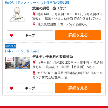
株式会社テクノ・サービス/お仕事No/0906181
惣菜の調理、盛り付け
時給1400円 月収例：882、000円（月収例21日
実働）（残業・休日出勤手当て等が含まれていま
す） 交通費全額支給
群馬県沼田市 ＊車・バイク通勤OK
詳細を見る
キープ
契約社員
日本デルモンテ株式会社
デルモンテ飲料の製造補助
（基本給）月給209,230円〜＋諸手当 ・昇給制
度あり ・賞与あり 年2回 【月収例】 Aさん 入
社1年目 月給209,230円＋時間外・深夜作業等手当
〒378-0016 群馬県沼田市清水町3748 日本デル
91,500円 ⇒ 支給額 300,730円
モンテ株式会社群馬工場
詳細を見る
キープ