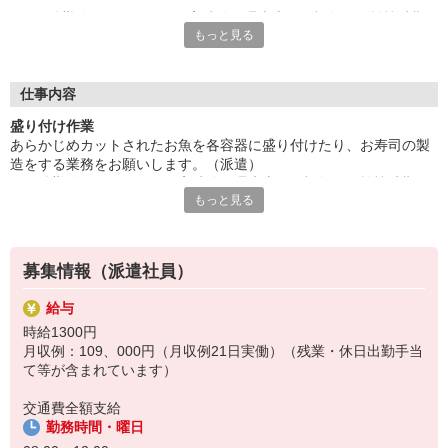
その他勤務パターンあり。高時給★週末土日・祝祭日・繁忙時期
もっと見る
（年末・お盆等）勤務可能な方必見です。
先輩スタッフのサポートあり◎少しずつ慣れていける環境です！
未経験OK！「やってみたい」気持ちがあれば大丈夫です♪
給与即払いサービスは就業状況によって利用できないケースがご
仕事内容
ざいます。詳細はオペレーターまでお問合せください。
盛り付け作業
あらかじめカットされたお魚を各容器に盛り付けたり、お寿司の製
『テクノ・サービス』は、派遣業界大手スタッフサービスグルー
造をする業務をお願いします。（派遣）
プです。
その他勤務パターンあり。高時給★週末土日・祝祭日・繁忙時期
全国にあるお仕事の中から、一人ひとりのスキルや希望条件に応
もっと見る
（年末・お盆等）勤務可能な方必見です。
じたお仕事をご案内します。
先輩スタッフのサポートあり◎少しずつ慣れていける環境です！未
安全管理体制も万全ですので安心してご就業いただけます。
経験OK！「やってみたい」気持ちがあれば大丈夫です♪
登録方法は、【オンライン】【電話】【登録会来場】の3つから
募集情報（派遣社員）
選べます♪
★★履歴書・証明写真は不要！★★
給与
また、ご登録済の方はお仕事の紹介がスムーズです。
時給1300円
ご応募お待ちしています。
月収例：109、000円（月収例21日実働）（残業・休日出勤手当
て等が含まれています）
交通費全額支給
勤務時間・曜日