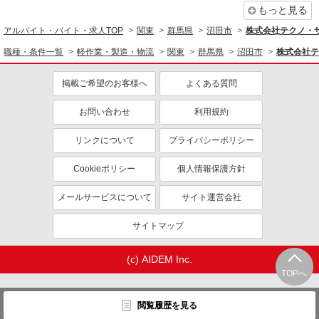
もっと見る
アルバイト・バイト・求人TOP
関東
群馬県
沼田市
株式会社テクノ・サー
職種・条件一覧
軽作業・製造・物流
関東
群馬県
沼田市
株式会社テ
掲載ご希望のお客様へ
よくある質問
お問い合わせ
利用規約
リンクについて
プライバシーポリシー
Cookieポリシー
個人情報保護方針
メールサービスについて
サイト運営会社
サイトマップ
(c) AIDEM Inc.
TOPへ
閲覧履歴を見る