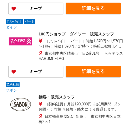
詳細を見る
キープ
アルバイト
パート
ダイソー
100円ショップ ダイソー 販売スタッフ
［アルバイト・パート］時給1,370円〜1,570円
〜17時：時給1,370円／17時〜：時給1,420円／土
日祝：時給1,420円 平日7:00から9:00まで1520
東京都中央区晴海五丁目2番31号 ららテラス
円 土日祝7:00から9:00まで1570円 ※時給制／月
HARUMI FLAG
払い（末締め→翌月15日払い）
詳細を見る
キープ
契約社員
サボン
接客・販売スタッフ
［契約社員］月給190,000円 ※試用期間（3ヶ
月間）：同額 ※経験・能力により優遇します。
日本橋高島屋S.C. 新館： 東京都中央区日本
橋2-5-1