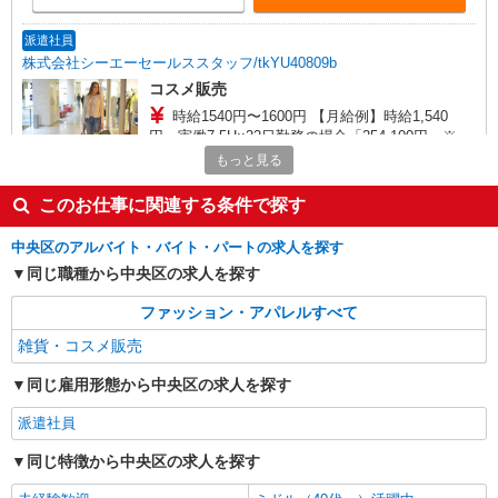
派遣社員
株式会社シーエーセールススタッフ/tkYU40809b
コスメ販売
時給1540円〜1600円 【月給例】時給1,540
円 実働7.5H×22日勤務の場合「254,100円」※月
収例は一例です。ご経験により異なります。
もっと見る
〒104-0061 東京都中央区銀座6丁目8－17 1F
このお仕事に関連する条件で探す
詳細を見る
キープ
中央区のアルバイト・バイト・パートの求人を探す
派遣社員
同じ職種から中央区の求人を探す
株式会社シーエーセールススタッフ/tkNY42151b
ファッション・アパレルすべて
雑貨販売
時給1470円 【月給例】時給1,470円×実働
雑貨・コスメ販売
7.5H×20日勤務の場合「220,500円」※月収例は一
例です。
同じ雇用形態から中央区の求人を探す
日本橋三越本店 本館6階
派遣社員
詳細を見る
キープ
同じ特徴から中央区の求人を探す
派遣社員