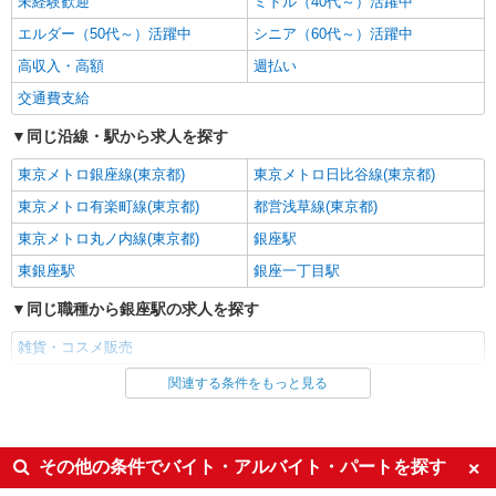
未経験歓迎
ミドル（40代～）活躍中
株式会社シーエーセールススタッフ/tkYU37480a
エルダー（50代～）活躍中
シニア（60代～）活躍中
雑貨販売
時給1500円〜1540円 【月給例】時給1500円
高収入・高額
週払い
実働7.5H×21日勤務の場合「236,250円」※月収例
交通費支給
は一例です。ご経験により異なります。
〒103-8265 東京都中央区日本橋2丁目4-1 日
本橋高島屋2F
同じ沿線・駅から求人を探す
東京メトロ銀座線(東京都)
東京メトロ日比谷線(東京都)
詳細を見る
キープ
東京メトロ有楽町線(東京都)
都営浅草線(東京都)
派遣社員
東京メトロ丸ノ内線(東京都)
銀座駅
株式会社シーエーセールススタッフ/tkYH28978a
東銀座駅
銀座一丁目駅
雑貨販売
時給1500円〜1550円 ■月給例【23万円〜26万
同じ職種から銀座駅の求人を探す
円】 ■22日間勤務の場合＝247,500円（内訳：時
雑貨・コスメ販売
給1500円×実働7時間30分×22日） ＋残業代
日本橋高島屋
（1.25倍：1分単位で支給） ※時給は経験により
関連する条件をもっと見る
同じ雇用形態から銀座駅の求人を探す
変動します。
詳細を見る
キープ
派遣社員
派遣社員
同じ特徴から銀座駅の求人を探す
その他の条件でバイト・アルバイト・パートを探す
株式会社シーエーセールススタッフ/tkRD39323a