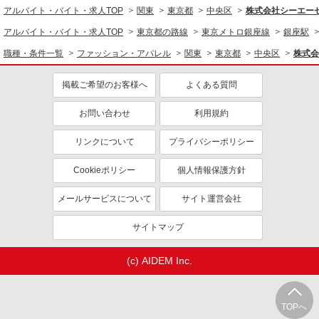
時給1500円〜1550円 ■月給例【23万円〜26万
アルバイト・バイト・求人TOP
関東
東京都
中央区
株式会社シーエーセー
円】 ■22日間勤務の場合＝247,500円（内訳：時
給1500円×実働7時間30分×22日） ＋残業代
アルバイト・バイト・求人TOP
ギンザシックス
東京都の路線
東京メトロ銀座線
銀座駅
（1.25倍：1分単位で支給） ※時給は経験により
変動します。
職種・条件一覧
ファッション・アパレル
関東
東京都
中央区
株式会
詳細を見る
キープ
掲載ご希望のお客様へ
よくある質問
派遣社員
株式会社シーエーセールススタッフ/tkOR38747a
お問い合わせ
利用規約
雑貨販売
リンクについて
プライバシーポリシー
時給1600円 【時給】1,600円【月収例】1,500
円×7時間30分×22日＝264,000円＋残業代（1分単
Cookieポリシー
位）※時給設定は経験、シフト希望により異なり
個人情報保護方針
東京都中央区銀座5丁目7－6
ます。
メールサービスについて
サイト運営会社
詳細を見る
キープ
サイトマップ
派遣社員
株式会社シーエーセールススタッフ/tkOR40940a
(c) AIDEM Inc.
雑貨販売
時給1600円 【時給】1,600円【月収例】1,500
円×7時間30分×22日＝264,000円＋残業代（1分単
TOPへ
位）※時給設定は経験、シフト希望により異なり
東京都中央区日本橋室町1丁目4－1 日本橋三