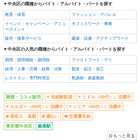
未経験歓迎
ミドル（40代～）活躍中
コスメ販売
中央区の職種からバイト・アルバイト・パートを探す
時給1500円〜1600円 月給例：時給1,500円の
エルダー（50代～）活躍中
シニア（60代～）活躍中
教育・保育
ファッション・アパレル
場合【23万円〜】1,500円×7.5時間×21日＝
高収入・高額
週払い
236,000円 ※時給はご経験により異なります。ご
〒104-0061 東京都中央区銀座4丁目6－16 三
イベント・キャンペーン・アミュ
オフィスワーク・事務
相談ください
交通費支給
越銀座店 本館B1
ーズメント
販売・接客サービス
建築・設備・アクティブワーク
同じ職種から求人を探す
詳細を見る
キープ
中央区の人気の職種からバイト・アルバイト・パートを探す
ファッション・アパレル
派遣社員
雑貨・コスメ販売
調理・調理補助・調理師
ファストフード・デリ
株式会社シーエーセールススタッフ/tkYU42116b
経理・人事・労務・総務・法務
製造・組立・加工
同じ特徴から求人を探す
雑貨販売
レストラン・専門料理店
時給1550円〜1650円 〈月給例〉時給1,600円
塾講師・家庭教師
未経験歓迎
ミドル（40代～）活躍中
×7.5h×21日＝252,000円 ＊残業代は1分単位で支
給します。＊経験等により異なります。
交通費支給
〒104-0061 東京都中央区 銀座5丁目5-13
雑貨・コスメ販売
未経験歓迎
ミドル（40代～）活躍中
詳細を見る
キープ
エルダー（50代～）活躍中
シニア（60代～）活躍中
高収入・高額
週払い
交通費支給
派遣社員
東京都中央区
株式会社シーエーセールススタッフ/tkYH37482a
銀座駅
雑貨販売
もっと見る