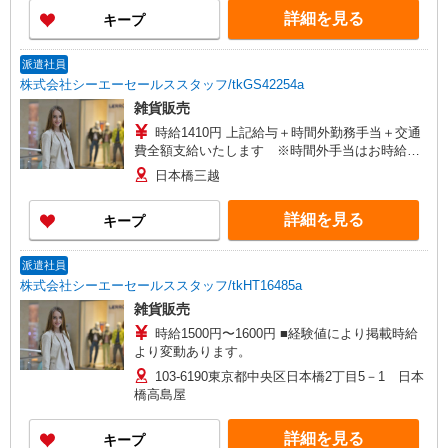
詳細を見る
キープ
派遣社員
株式会社シーエーセールススタッフ/tkGS42254a
雑貨販売
時給1410円 上記給与＋時間外勤務手当＋交通
費全額支給いたします ※時間外手当はお時給の
1.25倍です！
日本橋三越
詳細を見る
キープ
派遣社員
株式会社シーエーセールススタッフ/tkHT16485a
雑貨販売
時給1500円〜1600円 ■経験値により掲載時給
より変動あります。
103-6190東京都中央区日本橋2丁目5－1 日本
橋高島屋
詳細を見る
キープ