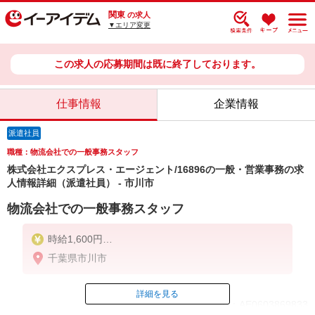
関東
の求人
▼エリア変更
この求人の応募期間は既に終了しております。
仕事情報
企業情報
派遣社員
職種：物流会社での一般事務スタッフ
株式会社エクスプレス・エージェント/16896の一般・営業事務の求
人情報詳細（派遣社員） - 市川市
物流会社での一般事務スタッフ
時給1,600円
※交通費は別途実費分支給！（条件あり）
千葉県市川市
■研修期間について
※研修期間（14日間）は、時給1,500円（日収12,000
円〜）となります。
詳細を見る
ID：AE0603869833