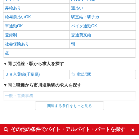
23万8,700円 （月21日勤務） ★別途、交通費支給
昇給あり
週払い
（全額） ※バス代は自宅最寄りのバス停から下車
千葉県市川市東大和田
駅まで2km以上の場合に支給 ★給与前払い
給与前払いOK
駅直結・駅チカ
OK（規定あり）
詳細を見る
車通勤OK
バイク通勤OK
キープ
登録制
交通費支給
派遣社員
社会保険あり
朝
株式会社パソナ・東京キャリアセンター/KTts32
昼
一般事務/データ入力
時給1500円〜1700円 （交通費規定に基づき交
同じ沿線・駅から求人を探す
通費支給）
ＪＲ京葉線(千葉県)
市川塩浜駅
市川市
同じ職種から市川塩浜駅の求人を探す
詳細を見る
キープ
一般・営業事務
派遣社員
関連する条件をもっと見る
同じ雇用形態から市川塩浜駅の求人を探す
株式会社グランド
受付事務スタッフ
派遣社員
<時給>1,250円 月収例：207,813円 （実働
同じ特徴から市川塩浜駅の求人を探す
その他の条件でバイト・アルバイト・パートを探す
8H×20日+残業5H）
千葉県市川市塩浜 ＊変更の範囲：入社時より
即日勤務OK
履歴書不要