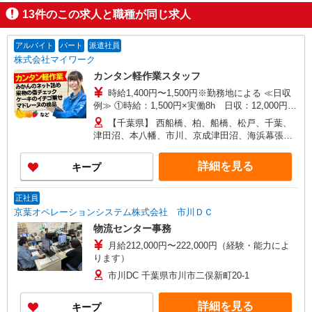
13
件のこの求人と職種が同じ求人
掲載期間終了
アルバイト
パート
派遣社員
株式会社マイワーク
カンタン軽作業スタッフ
時給1,400円〜1,500円※勤務地による ≪日収
例≫ ①時給：1,500円×実働8h 日収：12,000円
②時給：1,450円×実働8h+期間限定特別手当：400
【千葉県】 西船橋、柏、船橋、松戸、千葉、
円 日収：12,000円 ③時給：1,400円×実働8h+期
津田沼、本八幡、市川、京成津田沼、海浜幕張、
間限定特別手当：800円 日収：12,000円 ◎日払
北習志野、京成船橋、新松戸、東松戸、新津田
い・週払い選択可能（日払いは手数料なし） ◎残
沼、南柏、行徳、馬橋、他 他にも一都三県各地に
詳細を見る
キープ
業手当、リーダー手当、深夜手当あり！
あり。ご希望をお聞かせください。 ☆送迎バス有
／バイク・自転車通勤OKなどの勤務地もアリ
正社員
京葉オペレーションシステム株式会社 市川ＤＣ
物流センター事務
月給212,000円〜222,000円（経験・能力によ
ります）
市川DC 千葉県市川市二俣新町20-1
詳細を見る
キープ