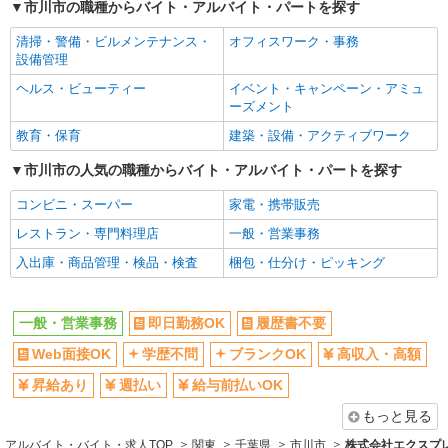
市川市の職種からバイト・アルバイト・パートを探す
変動なし
Web面接OK
学歴不問
清掃・警備・ビルメンテナンス・
オフィスワーク・事務
詳細を見る
ブランクOK
キープ
高収入・高額
設備管理
昇給あり
週払い
ヘルス・ビューティー
イベント・キャンペーン・アミュ
ーズメント
給与前払いOK
駅直結・駅チカ
教育・保育
建築・設備・アクティブワーク
車通勤OK
バイク通勤OK
市川市の人気の職種からバイト・アルバイト・パートを探す
登録制
交通費支給
社会保険あり
朝
コンビニ・スーパー
家電・携帯販売
昼
レストラン・専門料理店
一般・営業事務
入出庫・商品管理・検品・検査
梱包・仕分け・ピッキング
同じ職種から求人を探す
オフィスワーク・事務
一般・営業事務
即日勤務OK
履歴書不要
一般・営業事務
Web面接OK
学歴不問
ブランクOK
高収入・高額
同じ特徴から求人を探す
昇給あり
週払い
給与前払いOK
車通勤OK
交通費支給
もっと見る
社会保険あり
アルバイト・バイト・求人TOP
関東
千葉県
市川市
株式会社エクスプレ