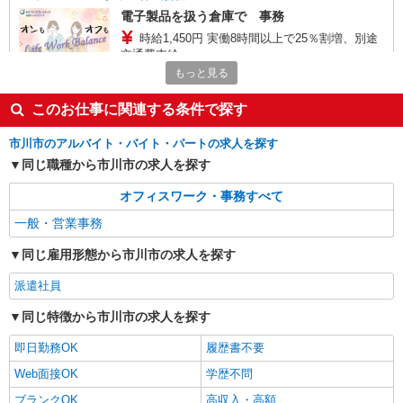
電子製品を扱う倉庫で 事務
時給1,450円 実働8時間以上で25％割増、別途
交通費支給
もっと見る
千葉県市川市原木
このお仕事に関連する条件で探す
詳細を見る
キープ
市川市のアルバイト・バイト・パートの求人を探す
派遣社員
同じ職種から市川市の求人を探す
KSプレミアムスタッフ株式会社
オフィスワーク・事務すべて
データ入力、伝票発行を中心とした物流事務
時給1,500円〜 実働8時間以上で残業手当とし
一般・営業事務
て25％割増、別途交通費支給 初回1カ月は週払い
も可（金曜締め翌週水曜振込み）
同じ雇用形態から市川市の求人を探す
千葉県市川市原木
派遣社員
詳細を見る
キープ
同じ特徴から市川市の求人を探す
派遣社員
即日勤務OK
履歴書不要
株式会社セゾンパーソナルプラス
Web面接OK
学歴不問
銀行事務スタッフ
ブランクOK
時給1,550円 ※研修中も同時給 【月収例】 約
高収入・高額