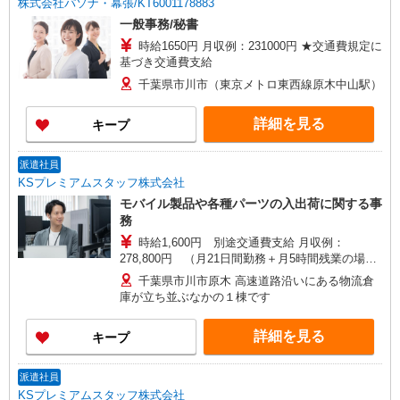
株式会社パソナ・幕張/KT6001178883
一般事務/秘書
時給1650円 月収例：231000円 ★交通費規定に
基づき交通費支給
千葉県市川市（東京メトロ東西線原木中山駅）
詳細を見る
キープ
派遣社員
KSプレミアムスタッフ株式会社
モバイル製品や各種パーツの入出荷に関する事
務
時給1,600円 別途交通費支給 月収例：
278,800円 （月21日間勤務＋月5時間残業の場
合） 実働8時間以上で25％割増
千葉県市川市原木 高速道路沿いにある物流倉
庫が立ち並ぶなかの１棟です
詳細を見る
キープ
派遣社員
KSプレミアムスタッフ株式会社