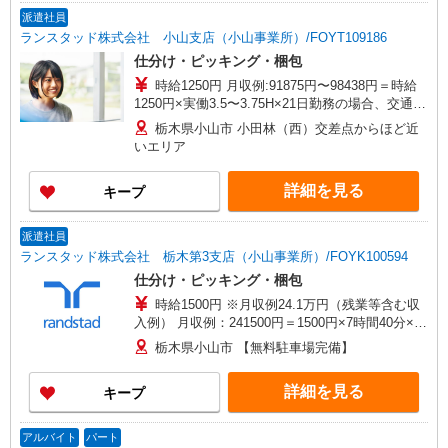
派遣社員
ランスタッド株式会社 小山支店（小山事業所）/FOYT109186
仕分け・ピッキング・梱包
時給1250円 月収例:91875円〜98438円＝時給
1250円×実働3.5〜3.75H×21日勤務の場合、交通費
別途支給 ※交通費実費支給／当社規定あり。
栃木県小山市 小田林（西）交差点からほど近
いエリア
詳細を見る
キープ
派遣社員
ランスタッド株式会社 栃木第3支店（小山事業所）/FOYK100594
仕分け・ピッキング・梱包
時給1500円 ※月収例24.1万円（残業等含む収
入例） 月収例：241500円＝1500円×7時間40分×21
日勤務の場合＋残業代、交通費別途支給 ※交通費
栃木県小山市 【無料駐車場完備】
実費支給／当社規定あり。
詳細を見る
キープ
アルバイト
パート