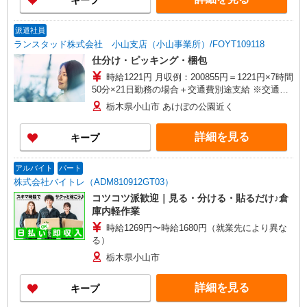
キープ
派遣社員
ランスタッド株式会社 小山支店（小山事業所）/FOYT109118
仕分け・ピッキング・梱包
時給1221円 月収例：200855円＝1221円×7時間
50分×21日勤務の場合＋交通費別途支給 ※交通費
実費支給／当社規定あり。
栃木県小山市 あけぼの公園近く
詳細を見る
キープ
アルバイト
パート
株式会社バイトレ（ADM810912GT03）
コツコツ派歓迎｜見る・分ける・貼るだけ♪倉
庫内軽作業
時給1269円〜時給1680円（就業先により異な
る）
栃木県小山市
詳細を見る
キープ