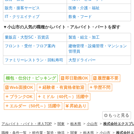
詳細を見る
キープ
販売・接客サービス
医療・介護・福祉
IT・クリエイティブ
飲食・フード
アルバイト
パート
マルシェ 小山店
小山市の人気の職種からバイト・アルバイト・パートを探す
食品スーパーでのフロアスタッフ
量販店・大型SC・百貨店
製造・組立・加工
［1］9-17時 時給1068円 ［2］17-22時 時給
1068円 ［3］22-翌5時 時給1335円 ［4］5-9時
フロント・受付・フロア案内
建物管理・設備管理・マンション
時給1068円 ※日祝＋100円
栃木県小山市神鳥谷834-1
管理員
ファミリーレストラン・回転寿司
大型ドライバー
詳細を見る
キープ
梱包・仕分け・ピッキング
即日勤務OK
履歴書不要
アルバイト
パート
ジョイフーズ 小山城南店
Web面接OK
経験者・有資格者歓迎
学歴不問
食品スーパーでのフロアスタッフ
ブランクOK
ミドル（40代～）活躍中
［1］9-17時 時給1068円 ［2］17-22時 時給
1068円 ［3］22-翌5時 時給1335円 ［4］5-9時
エルダー（50代～）活躍中
昇給あり
時給1068円 ※日祝＋50円
栃木県小山市西城南4-1-26
もっと見る
アルバイト・バイト・求人TOP
関東
栃木県
小山市
株式会社エクスプレ
詳細を見る
キープ
職種・条件一覧
軽作業・製造・物流
関東
栃木県
小山市
株式会社エ