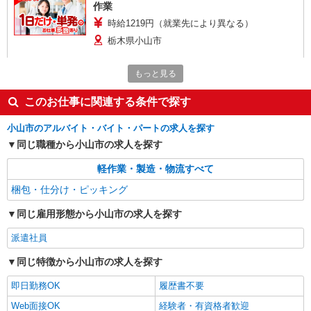
作業
時給1219円（就業先により異なる）
栃木県小山市
詳細を見る
キープ
もっと見る
このお仕事に関連する条件で探す
アルバイト
パート
株式会社バイトレ（ADM815422）
小山市のアルバイト・バイト・パートの求人を探す
人と話すのが苦手でも安心♪接客なしの軽作業
同じ職種から小山市の求人を探す
スタッフ
時給1280円（就業先により異なる）
軽作業・製造・物流すべて
栃木県小山市
梱包・仕分け・ピッキング
詳細を見る
キープ
同じ雇用形態から小山市の求人を探す
派遣社員
アルバイト
パート
株式会社バイトレ（ADM815983）
同じ特徴から小山市の求人を探す
【迷ったらコレ】箱に入れるだけ♪モクモク軽
即日勤務OK
履歴書不要
作業スタッフ
時給1174円（就業先により異なる）
Web面接OK
経験者・有資格者歓迎