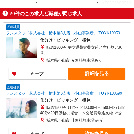
ID：AE0603869519
20
件のこの求人と職種が同じ求人
掲載期間終了
派遣社員
ランスタッド株式会社 栃木第3支店（小山事業所）/FOYK100591
仕分け・ピッキング・梱包
時給1500円 ※交通費実費支給／当社規定あ
り。
栃木県小山市 ★無料駐車場あり
詳細を見る
キープ
派遣社員
ランスタッド株式会社 栃木第3支店（小山事業所）/FOYK100599
仕分け・ピッキング・梱包
時給1500円 月収例:230000円＝1500円×7時間
40分×20日勤務の場合 ※交通費別途支給 ※交通
費実費支給／当社規定あり。
栃木県小山市 【無料駐車場完備】
詳細を見る