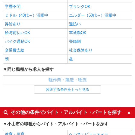
栃木県小山市
学歴不問
ブランクOK
ミドル（40代～）活躍中
エルダー（50代～）活躍中
詳細を見る
キープ
昇給あり
週払い
アルバイト
パート
給与前払いOK
車通勤OK
株式会社バイトレ（ADM815863）
バイク通勤OK
登録制
【接客なし】静かな職場で集中◎検品・箱詰め
交通費支給
スタッフ
社会保険あり
時給1150円（就業先により異なる）
朝
昼
栃木県小山市
同じ職種から求人を探す
詳細を見る
キープ
軽作業・製造・物流
梱包・仕分け・ピッキング
関連する条件をもっと見る
アルバイト
パート
株式会社バイトレ（ADM815417）
同じ特徴から求人を探す
未経験9割！説明通りにやるだけのシンプル軽
ミドル（40代～）活躍中
車通勤OK
作業
その他の条件でバイト・アルバイト・パートを探す
交通費支給
時給1280円（就業先により異なる）
社会保険あり
小山市の職種からバイト・アルバイト・パートを探す
栃木県小山市
教育・保育
ヘルス・ビューティー