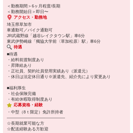
＜勤務期間＞6ヶ月程度/長期
＜勤務開始日＞即日〜
アクセス・勤務地
埼玉県草加市
車通勤可／バイク通勤可
JR武蔵野線「越谷レイクタウン駅」車6分
東武伊勢崎線「獨協大学前〈草加松原〉駅」車6分
待遇
■待遇
・給料前渡制度あり
・昇降給あり
・正社員、契約社員登用実績あり（派遣元）
・休日は法定休日通り※派遣先、紹介先により変更あり
■福利厚生
・社会保険完備
・有給休暇取得制度あり
応募資格・経験
・中型（8ｔ限定）免許所持者
――――――――――――――
☆長期就業可能な方
☆配送経験ある方歓迎