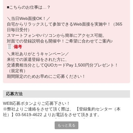
■こちらのお仕事は…？
＼当日Web面接OK！／
自宅からリラックスして参加できるWeb面接を実施中！（365
日毎日受付）
スマートフォンやパソコンから簡単にアクセス可能。
対面での登録説明会も開催中！ご希望に合わせてご案内♪
備考
＼来社ありがとうキャンペーン／
来社での派遣登録をされた方に、
交通費相当分としてQUOカードPay 1,500円分プレゼント！
（規定有）
期間限定のためお早めにご応募ください！
応募方法
WEB応募ボタンよりご応募下さい！
※弊社よりご連絡をさせて頂く際は、 【登録集約センター（本
社）】03-5619-4622 よりお電話をさせて頂きます。
※お電話でご応募頂く際は【求人ID：3027】をお伝え下さい。
もっと見る
■ご応募頂くにあたり