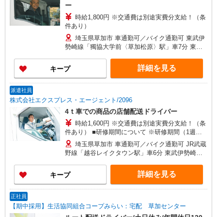
ー
時給1,800円 ※交通費は別途実費分支給！（条
件あり）
埼玉県草加市 車通勤可／バイク通勤可 東武伊
勢崎線「獨協大学前〈草加松原〉駅」車7分 東武
伊勢崎線「草加駅」車13分
詳細を見る
キープ
派遣社員
株式会社エクスプレス・エージェント/2096
4ｔ車での商品の店舗配送ドライバー
時給1,600円 ※交通費は別途実費分支給！（条
件あり） ■研修期間について ※研修期間（1週間
程）は、時給1,250円（日収5,620円〜）となりま
埼玉県草加市 車通勤可／バイク通勤可 JR武蔵
す。
野線「越谷レイクタウン駅」車6分 東武伊勢崎線
「獨協大学前〈草加松原〉駅」車6分
詳細を見る
キープ
正社員
【期中採用】生活協同組合コープみらい：宅配 草加センター