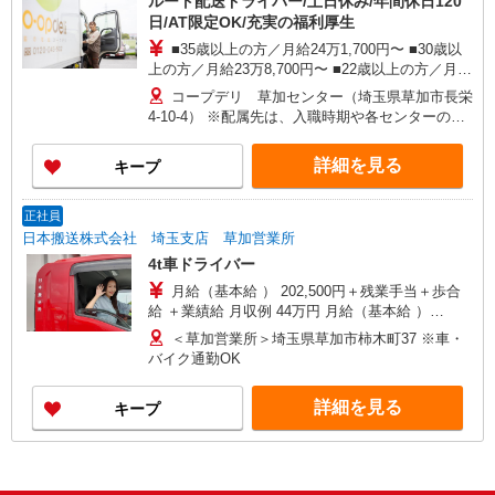
ルート配送ドライバー/土日休み/年間休日120
日/AT限定OK/充実の福利厚生
■35歳以上の方／月給24万1,700円〜 ■30歳以
上の方／月給23万8,700円〜 ■22歳以上の方／月給
23万700円〜 ■20歳〜21歳の方／月給21万700円〜
コープデリ 草加センター（埼玉県草加市長栄
■19歳以下の方／月給20万8,700円〜 ※初任給は入
4-10-4） ※配属先は、入職時期や各センターの人
職（入社）時の年齢によって異なります ※別途、
員状況を踏まえ本人の希望を考慮した上で、募集
時間外手当あり（1分ごとに支給） 年収例 545万
場所を含む自宅から通勤可能な範囲のセンターか
詳細を見る
キープ
円／35歳 リーダー職・子ども2人／月給295,700円
ら決定します。
450万円／35歳 担当職・子ども2人／月給247,100
円 405万円／25歳 担当職／月給237,700円 ※各種
正社員
手当・賞与別途支給 平均残業時間 月20時間
日本搬送株式会社 埼玉支店 草加営業所
（2025年実績）
4t車ドライバー
月給（基本給 ） 202,500円＋残業手当＋歩合
給 ＋業績給 月収例 44万円 月給（基本給 ）
202,500円＋売上歩合給 100,000円＋業績給
＜草加営業所＞埼玉県草加市柿木町37 ※車・
23,065円＋残業手当 114,435円（月45Ｈ）
バイク通勤OK
詳細を見る
キープ