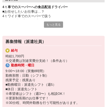
■使用車種：4tワイド
4ｔ車でのスーパーへの食品配送ドライバー
■業務内容：スーパーへの食品や雑貨類の配送
■お任せしたいお仕事は…？
■エリア：都内中心（一部埼玉方面）
4ｔワイド車でのスーパーで扱う
■件数：1日2回戦（3〜4件程）
ドライ食品の店舗配送業務です。
――――――――――――――
もっと見る
■具体的に…
ドライ食品→飲料やお菓子、
家庭向け雑貨等を中心に扱います。
募集情報（派遣社員）
出勤後、配送商材の個数検品、
給与
トラックへの積み込み作業（カート使用）を行い、
時給1,700円
1日2回戦（計3〜4件程）を都内の店舗を中心に
※交通費は別途実費分支給！（条件あり）
一部埼玉方面を含めて配送して頂きます。
勤務時間・曜日
■ポイント
9:00〜18:00（実働8時間）
カートでの積み下ろし対応で、
勤務形態：日勤（シフト制）
意外と負担が少ないおススメのお仕事☆
残業予定：残業あり
■勤務曜日：派遣先シフト（週5）
高時給なので日勤帯でも
■休日：派遣先シフト
毎月28万円以上稼げちゃいます！
※希望者はシフト（週3〜）も相談OK！
※更新制長期のお仕事です！
また週3日〜勤務も相談可能なので
※30分程、時間外勤務を行う可能性があります。
Wワークなどにもいかがですか！？