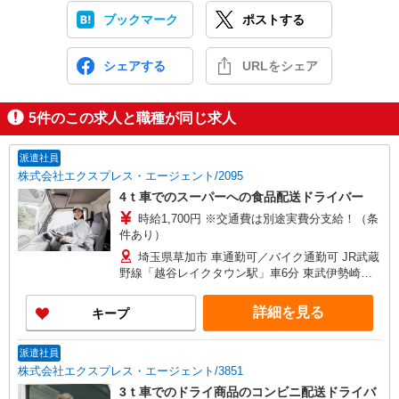
ブックマーク
ポストする
シェアする
URLをシェア
5
件のこの求人と職種が同じ求人
派遣社員
株式会社エクスプレス・エージェント/2095
4ｔ車でのスーパーへの食品配送ドライバー
時給1,700円 ※交通費は別途実費分支給！（条
件あり）
埼玉県草加市 車通勤可／バイク通勤可 JR武蔵
野線「越谷レイクタウン駅」車6分 東武伊勢崎線
「獨協大学前〈草加松原〉駅」車6分
詳細を見る
キープ
派遣社員
株式会社エクスプレス・エージェント/3851
3ｔ車でのドライ商品のコンビニ配送ドライバ