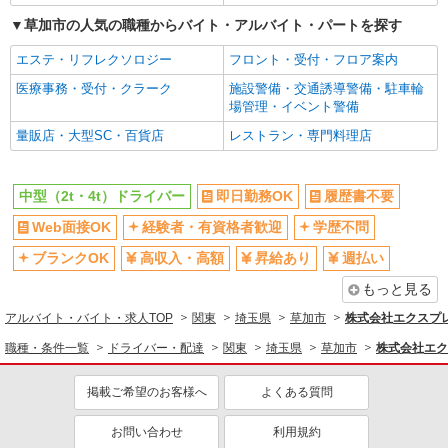
草加市の人気の職種からバイト・アルバイト・パートを探す
エステ・リフレクソロジー
フロント・受付・フロア案内
医療事務・受付・クラーク
施設警備・交通誘導警備・駐車輪
場管理・イベント警備
量販店・大型SC・百貨店
レストラン・専門料理店
中型（2t・4t）ドライバー
即日勤務OK
履歴書不要
Web面接OK
経験者・有資格者歓迎
学歴不問
ブランクOK
高収入・高額
昇給あり
週払い
もっと見る
アルバイト・バイト・求人TOP
関東
埼玉県
草加市
株式会社エクスプレ
職種・条件一覧
ドライバー・配達
関東
埼玉県
草加市
株式会社エク
掲載ご希望のお客様へ
よくある質問
お問い合わせ
利用規約