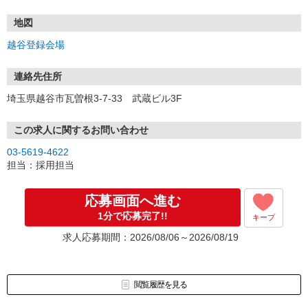
弊社は登録型の派遣会社になります。
ご覧頂いたお仕事をご案内させて頂く前に、登録説明会（下記住
地図
所）へのご参加が必要となりますので、
越谷登録会場
ご応募頂いた際に会場の詳細日程をご案内させて頂きます。
連絡先住所
埼玉県越谷市瓦曽根3-7-33 武蔵ビル3F
この求人に関するお問い合わせ
03-5619-4622
担当：採用担当
応募画面へ進む
1分で応募完了!!
キープ
求人応募期間：2026/08/06～2026/08/19
閲覧履歴を見る