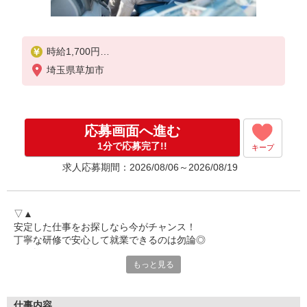
時給1,700円
※交通費は別途実費分支給！（条件あり）
埼玉県草加市
応募画面へ進む
1分で応募完了!!
キープ
求人応募期間：2026/08/06～2026/08/19
▽▲
安定した仕事をお探しなら今がチャンス！
丁寧な研修で安心して就業できるのは勿論◎
腰を据えて長く働けます♪
もっと見る
4tトラック運転手大募集中☆
▽▲
――――――――――――――
仕事内容