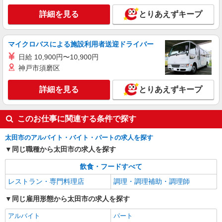
アルバイト
パート
すき家 新田市野井店
詳細を見る
とりあえずキープ
すき家の店舗スタッフ（接客・調理・清掃な
ど）
マイクロバスによる施設利用者送迎ドライバー
時給1,438円
日給 10,900円〜10,900円
群馬県太田市新田市野井町771-1
神戸市須磨区
詳細を見る
キープ
詳細を見る
とりあえずキープ
アルバイト
パート
COCO’S 太田店
このお仕事に関連する条件で探す
ココスのキッチン（フード）スタッフ
太田市のアルバイト・バイト・パートの求人を探す
時給1100円 ※22:00〜翌5:00：時給1375円 ※
高校生時給1070円 ■特別手当 早朝手当（5:00〜
同じ職種から太田市の求人を探す
8:00）時給＋50円
群馬県太田市植木野町199-1
飲食・フードすべて
詳細を見る
レストラン・専門料理店
キープ
調理・調理補助・調理師
同じ雇用形態から太田市の求人を探す
アルバイト
パート