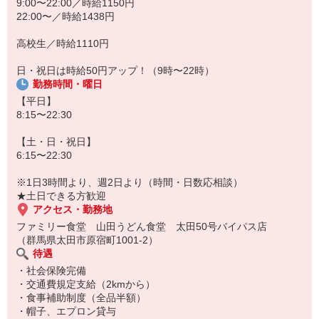
9:00〜22:00／時給1150円
22:00〜／時給1438円
高校生／時給1110円
日・祝日は時給50円アップ！（9時〜22時）
勤務時間・曜日
【平日】
8:15〜22:30
【土・日・祝日】
6:15〜22:30
※1日3時間より、週2日より（時間・日数応相談）
★土日できる方歓迎
アクセス・勤務地
ファミリー食堂 山田うどん食堂 太田50号バイパス店
（群馬県太田市原宿町1001-2）
待遇
・社会保険完備
・交通費規定支給（2kmから）
・食事補助制度（全品半額）
・帽子、エプロン貸与