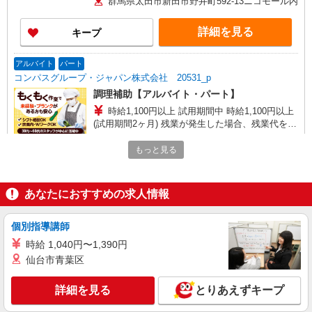
群馬県太田市新田市野井町592-13ニコモール内
詳細を見る
キープ
アルバイト
パート
コンパスグループ・ジャパン株式会社 20531_p
調理補助【アルバイト・パート】
時給1,100円以上 試用期間中 時給1,100円以上
(試用期間2ヶ月) 残業が発生した場合、残業代を1
分単位で別途支給します。
王子製鉄 群馬工場店 （群馬県太田市新田反
もっと見る
町町120番地 内社員食堂1階）
詳細を見る
キープ
あなたにおすすめの求人情報
アルバイト
パート
個別指導講師
コンパスグループ・ジャパン株式会社 21692_p
時給 1,040円〜1,390円
調理師【アルバイト・パート】
仙台市青葉区
時給1,500円以上 試用期間中 時給1,500円以上
(試用期間2ヶ月) 残業が発生した場合、残業代を1
分単位で別途支給します。
詳細を見る
とりあえずキープ
ＳＵＢＡＲＵ太田 第3食堂 （群馬県太田市ス
バル町1-1）