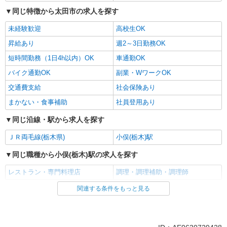
同じ特徴から太田市の求人を探す
未経験歓迎
高校生OK
昇給あり
週2～3日勤務OK
短時間勤務（1日4h以内）OK
車通勤OK
バイク通勤OK
副業・WワークOK
交通費支給
社会保険あり
まかない・食事補助
社員登用あり
同じ沿線・駅から求人を探す
ＪＲ両毛線(栃木県)
小俣(栃木)駅
同じ職種から小俣(栃木)駅の求人を探す
レストラン・専門料理店
調理・調理補助・調理師
関連する条件をもっと見る
同じ雇用形態から小俣(栃木)駅の求人を探す
アルバイト
パート
同じ特徴から小俣(栃木)駅の求人を探す