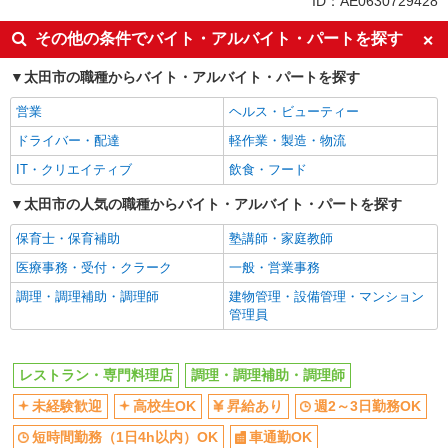
ID：AE0630729428
未経験歓迎
高校生OK
その他の条件でバイト・アルバイト・パートを探す
昇給あり
週2～3日勤務OK
太田市の職種からバイト・アルバイト・パートを探す
短時間勤務（1日4h以内）OK
車通勤OK
営業
ヘルス・ビューティー
バイク通勤OK
副業・WワークOK
ドライバー・配達
軽作業・製造・物流
交通費支給
社会保険あり
IT・クリエイティブ
飲食・フード
まかない・食事補助
社員登用あり
太田市の人気の職種からバイト・アルバイト・パートを探す
同じ職種から求人を探す
保育士・保育補助
塾講師・家庭教師
飲食・フード
医療事務・受付・クラーク
一般・営業事務
レストラン・専門料理店
調理・調理補助・調理師
調理・調理補助・調理師
建物管理・設備管理・マンション
同じ特徴から求人を探す
管理員
未経験歓迎
高校生OK
週2～3日勤務OK
短時間勤務（1日4h以内）OK
レストラン・専門料理店
調理・調理補助・調理師
車通勤OK
副業・WワークOK
未経験歓迎
高校生OK
昇給あり
週2～3日勤務OK
交通費支給
社会保険あり
短時間勤務（1日4h以内）OK
車通勤OK