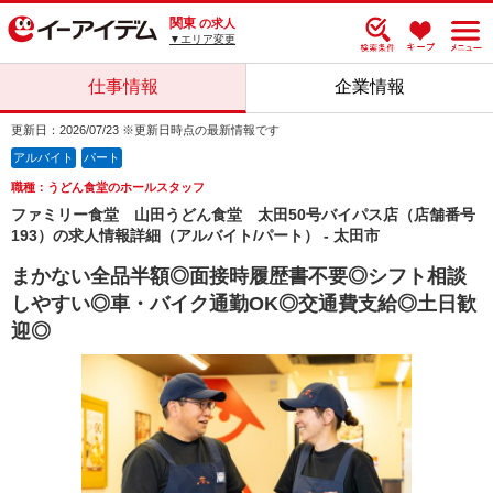
関東
の求人
▼エリア変更
仕事情報
企業情報
更新日：2026/07/23 ※更新日時点の最新情報です
アルバイト
パート
職種：うどん食堂のホールスタッフ
ファミリー食堂 山田うどん食堂 太田50号バイパス店（店舗番号
193）の求人情報詳細（アルバイト/パート） - 太田市
まかない全品半額◎面接時履歴書不要◎シフト相談
しやすい◎車・バイク通勤OK◎交通費支給◎土日歓
迎◎