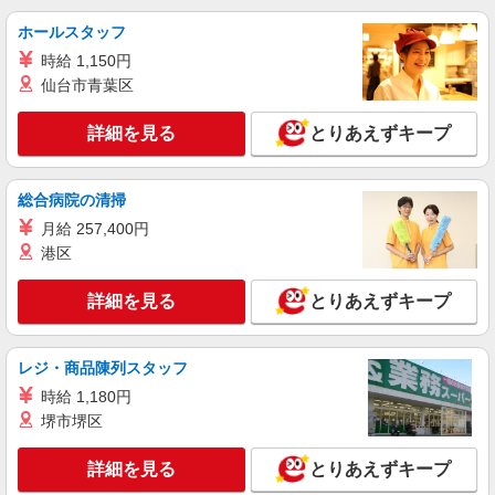
ホールスタッフ
詳細を見る
キープ
時給 1,150円
仙台市青葉区
アルバイト
パート
コンパスグループ・ジャパン株式会社 21692_p
詳細を見る
とりあえずキープ
調理補助【アルバイト・パート】
時給1,170円以上 試用期間中 時給1,170円以上
(試用期間2ヶ月) 残業が発生した場合、残業代を1
総合病院の清掃
分単位で別途支給します。
ＳＵＢＡＲＵ太田 第3食堂 （群馬県太田市ス
月給 257,400円
バル町1-1）
港区
詳細を見る
キープ
詳細を見る
とりあえずキープ
アルバイト
パート
コンパスグループ・ジャパン株式会社 39635_p
レジ・商品陳列スタッフ
調理師【アルバイト・パート】
時給 1,180円
時給1,500円以上 試用期間中 時給1,500円以上
堺市堺区
(試用期間2ヶ月) 残業が発生した場合、残業代を1
分単位で別途支給します。
介護老人保健施設ふじあく光荘 （群馬県太田
詳細を見る
とりあえずキープ
市藤阿久町345）