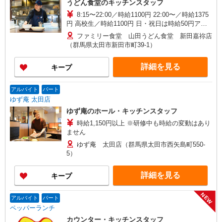
うどん食堂のキッチンスタッフ
8:15〜22:00／時給1100円 22:00〜／時給1375
円 高校生／時給1100円 日・祝日は時給50円アッ
プ！（9時〜22時）
ファミリー食堂 山田うどん食堂 新田嘉祢店
（群馬県太田市新田市町39-1）
詳細を見る
キープ
アルバイト
パート
ゆず庵 太田店
ゆず庵のホール・キッチンスタッフ
時給1,150円以上 ※研修中も時給の変動はあり
ません
ゆず庵 太田店（群馬県太田市西矢島町550-
5）
詳細を見る
キープ
NEW
アルバイト
パート
ペッパーランチ
カウンター・キッチンスタッフ