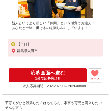
新人というより新しい「仲間」という感覚でお迎え！
あなたと一緒に働けるのを楽しみにしています！
【平日】
8:15〜22:00／時給1150円
群馬県太田市
22:00〜／時給1438円
【土・日・祝日】
6:15〜9:00／時給1200円
応募画面へ進む
9:00〜22:00／時給1150円
22:00〜／時給1438円
1分で応募完了!!
キープ
求人応募期間：2026/07/09～2026/08/08
高校生／時給1110円
日・祝日は時給50円アップ！（9時〜22時）
子育てがひと段落した方はもちろん、家事や育児と両立したい、
そんな方も