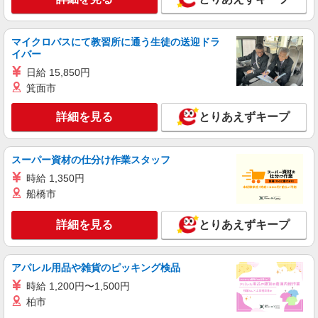
詳細を見る
キープ
マイクロバスにて教習所に通う生徒の送迎ドラ
アルバイト
パート
イバー
コンパスグループ・ジャパン株式会社 20531_p
日給 15,850円
調理員【アルバイト・パート】
箕面市
時給1,100円以上 試用期間中 時給1,100円以上
(試用期間2ヶ月) 残業が発生した場合、残業代を1
詳細を見る
とりあえずキープ
分単位で別途支給します。
王子製鉄 群馬工場店 （群馬県太田市新田反
町町120番地 内社員食堂1階）
スーパー資材の仕分け作業スタッフ
詳細を見る
キープ
時給 1,350円
船橋市
アルバイト
パート
コンパスグループ・ジャパン株式会社 21692_p
詳細を見る
とりあえずキープ
調理員【アルバイト・パート】
時給1,400円以上 試用期間中 時給1,400円以上
(試用期間2ヶ月) 残業が発生した場合、残業代を1
アパレル用品や雑貨のピッキング検品
分単位で別途支給します。
ＳＵＢＡＲＵ太田 第3食堂 （群馬県太田市ス
時給 1,200円〜1,500円
バル町1-1）
柏市