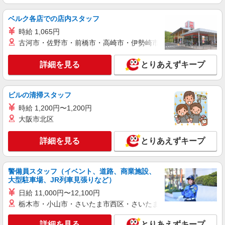
詳細を見る
キープ
ベルク各店での店内スタッフ
時給 1,065円
アルバイト
パート
古河市・佐野市・前橋市・高崎市・伊勢崎市・太田市・館林市・
コンパスグループ・ジャパン株式会社 39635_p
調理補助【アルバイト・パート】
詳細を見る
とりあえずキープ
時給1,200円以上 試用期間中 時給1,200円以上
(試用期間2ヶ月) 残業が発生した場合、残業代を1
分単位で別途支給します。
介護老人保健施設ふじあく光荘 （群馬県太田
ビルの清掃スタッフ
市藤阿久町345）
時給 1,200円〜1,200円
大阪市北区
詳細を見る
キープ
詳細を見る
とりあえずキープ
正社員
コンパスグループ・ジャパン株式会社 21692_f
調理師【正社員】
警備員スタッフ（イベント、道路、商業施設、
大型駐車場、JR列車見張りなど）
月給27万円〜29万円 試用期間中 月給27万円〜
29万円(試用期間3ヶ月) 残業が発生した場合、残業
日給 11,000円〜12,100円
代を1分単位で別途支給します。 ※給与は経験や
ＳＵＢＡＲＵ太田 第3食堂 （群馬県太田市ス
栃木市・小山市・さいたま市西区・さいたま市岩槻区・久喜市・
前職給与に応じて決定します。
バル町1-1）
詳細を見る
とりあえずキープ