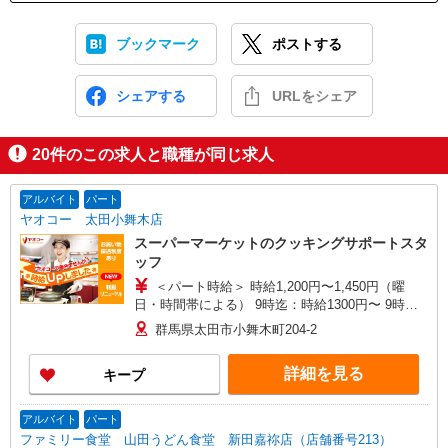
ブックマーク
ポストする
シェアする
URLをシェア
20
件のこの求人と職種が同じ求人
アルバイト
パート
ヤオコー 太田小舞木店
スーパーマーケットのクッキングサポートスタ
ッフ
＜パート時給＞ 時給1,200円〜1,450円（曜
日・時間帯による） 9時迄：時給1300円〜 9時以
降：時給1200円〜 16時以降：時給1350円〜 ★土
群馬県太田市小舞木町204-2
曜＋100円 ★日・祝＋100円 ※アルバイトさんの
時給や募集内容はお問い合わせください
詳細を見る
キープ
アルバイト
パート
ファミリー食堂 山田うどん食堂 新田嘉祢店（店舗番号213）