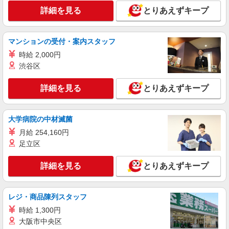
詳細を見る
キープ
詳細を見る
とりあえずキープ
アルバイト
パート
すき家 太田尾島店
マンションの受付・案内スタッフ
すき家の店舗スタッフ（接客・調理・清掃な
時給 2,000円
ど）
渋谷区
時給1,400円
群馬県太田市阿久津町113-1
詳細を見る
とりあえずキープ
詳細を見る
キープ
大学病院の中材滅菌
アルバイト
パート
月給 254,160円
すき家 太田新井店
足立区
すき家の店舗スタッフ（接客・調理・清掃な
ど）
詳細を見る
とりあえずキープ
時給1,400円
群馬県太田市新井町549番3
レジ・商品陳列スタッフ
詳細を見る
時給 1,300円
キープ
大阪市中央区