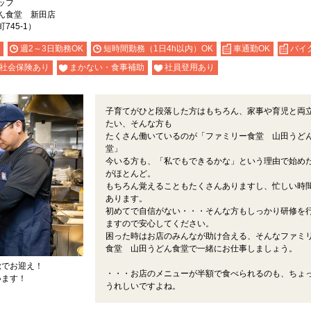
ッフ
ん食堂 新田店
45-1）
週2～3日勤務OK
短時間勤務（1日4h以内）OK
車通勤OK
バイ
社会保険あり
まかない・食事補助
社員登用あり
子育てがひと段落した方はもちろん、家事や育児と両
たい、そんな方も
たくさん働いているのが「ファミリー食堂 山田うど
堂」
今いる方も、「私でもできるかな」という理由で始め
がほとんど。
もちろん覚えることもたくさんありますし、忙しい時
あります。
初めてで自信がない・・・そんな方もしっかり研修を
ますので安心してください。
困った時はお店のみんなが助け合える、そんなファミ
食堂 山田うどん食堂で一緒にお仕事しましょう。
覚でお迎え！
・・・お店のメニューが半額で食べられるのも、ちょ
います！
うれしいですよね。