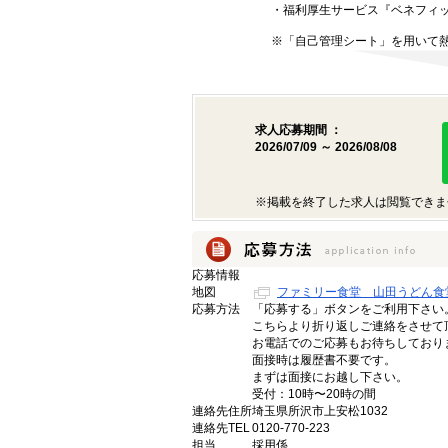
・福利厚生サービス『ベネフィ
※「自己管理シート」を用いて
求人応募期間 ：
2026/07/09 ～ 2026/08/08
※掲載を終了した求人は閲覧できま
応募情報
地図
ファミリー食堂 山田うどん食
応募方法
「応募する」ボタンをご利用下さい
こちらより折り返しご連絡をさせて
お電話でのご応募もお待ちしており
面接時は履歴書不要です。
まずは面接にお越し下さい。
受付：10時〜20時の間
連絡先住所
埼玉県所沢市上安松1032
連絡先TEL
0120-770-223
担当
採用係