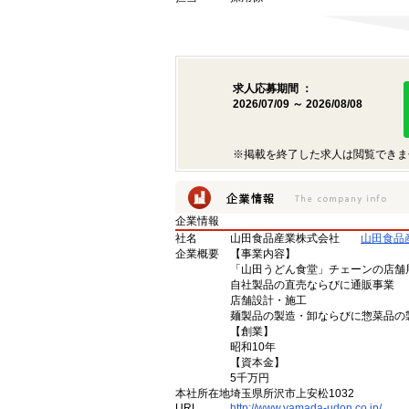
求人応募期間 ：
2026/07/09 ～ 2026/08/08
※掲載を終了した求人は閲覧できま
企業情報
社名
山田食品産業株式会社
山田食品
企業概要
【事業内容】
「山田うどん食堂」チェーンの店舗
自社製品の直売ならびに通販事業
店舗設計・施工
麺製品の製造・卸ならびに惣菜品の
【創業】
昭和10年
【資本金】
5千万円
本社所在地
埼玉県所沢市上安松1032
URL
http://www.yamada-udon.co.jp/