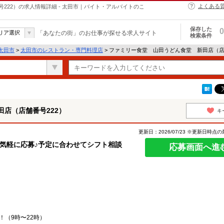
よくある
222）の求人情報詳細 - 太田市｜バイト・アルバイトのこ
保存した
0
リア選択
「あなたの街」のお仕事が探せる求人サイト
検索条件
太田市
>
太田市のレストラン・専門料理店
> ファミリー食堂 山田うどん食堂 新田店（店
店（店舗番号222）
キ
更新日：2026/07/23 ※更新日時点
気軽に応募♪予定に合わせてシフト相談
応募画面へ進
！（9時〜22時）