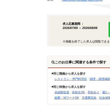
求人応募期間 ：
2026/07/09 ～ 2026/08/08
※掲載を終了した求人は閲覧できま
このお仕事に関連する条件で探す
同じ職種から求人を探す
レストラン・専門料理店
調理・調理補
同じ特徴から求人を探す
未経験歓迎
高校生OK
昇給あり
週2～
副業・WワークOK
交通費支給
社会保