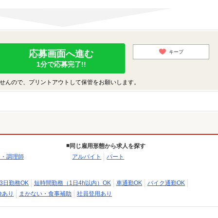
応募画面へ進む
キープ
1分で応募完了!!
せんので、プリントアウトして保管をお願いします。
同じ雇用形態から求人を探す
助・調理師
アルバイト
パート
3日勤務OK
短時間勤務（1日4h以内）OK
車通勤OK
バイク通勤OK
険あり
まかない・食事補助
社員登用あり