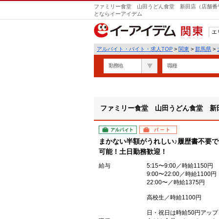
ファミリー食堂 山田うどん食堂 新田店（店舗番号
とならイーアイデム
エ
関東
アルバイト・バイト・求人TOP
>
関東
>
群馬県
>
勤務地
職種
ファミリー食堂 山田うどん食堂 新田
アルバイト
パート
まかない半額がうれしい♪履歴書不要で
可能！土日勤務歓迎！
給与
5:15〜9:00／時給1150円
9:00〜22:00／時給1100円
22:00〜／時給1375円
高校生／時給1100円
日・祝日は時給50円アップ