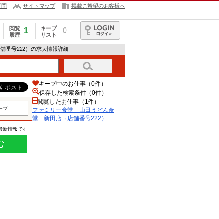
質問
サイトマップ
掲載ご希望のお客様へ
閲覧
キープ
1
0
履歴
リスト
ログイン
舗番号222）の求人情報詳細
キープ中のお仕事（0件）
保存した検索条件（
0
件）
閲覧したお仕事（1件）
ープ
ファミリー食堂 山田うどん食
堂 新田店（店舗番号222）
の最新情報です
む