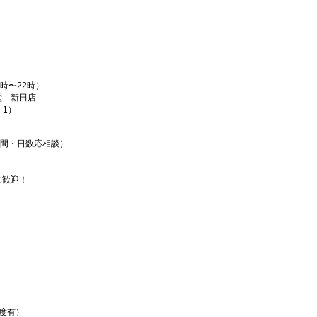
。
時〜22時）
堂 新田店
-1）
時間・日数応相談）
に歓迎！
度有）