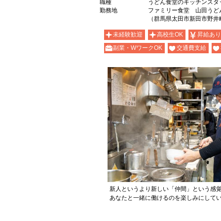
職種
うどん食堂のキッチンスタ
勤務地
ファミリー食堂 山田うど
（群馬県太田市新田市野井町7
未経験歓迎
高校生OK
昇給あり
副業・WワークOK
交通費支給
新人というより新しい「仲間」という感
あなたと一緒に働けるのを楽しみにして