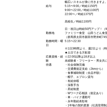
幅広いスキルが身に付きますよ
給与
5:15〜9:00／時給1150円
9:00〜22:00／時給1100円
22:00〜／時給1375円
高校生／時給1100円
日・祝日は時給50円アップ！（9
勤務地
ファミリー食堂 山田うどん食
（群馬県太田市新田市野井町745
勤務時間・曜
5:15〜22:30
日
※1日3時間より、週2日より（
★土日できる方歓迎
応募資格・経
☆22:00以降は18才以上
験
未経験者・フリーター・男女共
待遇
・社会保険完備
・交通費規定支給（2kmから）
・食事補助制度（全品半額）
・帽子、エプロン貸与
・有給休暇
・深夜手当
・昇給制度
・Wワーク応相談（規定あり）
・車・バイク通勤可
・永年勤続表彰有
・1年毎の契約更新（社員登用制