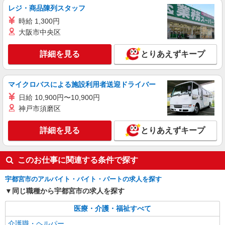
栃木県宇都宮市
レジ・商品陳列スタッフ
時給 1,300円
詳細を見る
キープ
大阪市中央区
派遣社員
詳細を見る
とりあえずキープ
（株）ウィルオブ・ワークCW 宇都宮支店/ms090101
生活サポート
マイクロバスによる施設利用者送迎ドライバー
時給1400円 ◆前払い・日払い・週払いOK
日給 10,900円〜10,900円
栃木県宇都宮市
神戸市須磨区
詳細を見る
キープ
詳細を見る
とりあえずキープ
このお仕事に関連する条件で探す
宇都宮市のアルバイト・バイト・パートの求人を探す
同じ職種から宇都宮市の求人を探す
医療・介護・福祉すべて
介護職・ヘルパー