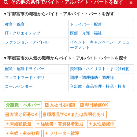
その他の条件でバイト・アルバイト・パートを探す
友達と応募OK
職場見学OKまたは説明会あり
宇都宮市の職種からバイト・アルバイト・パートを探す
未経験歓迎
経験者・有資格者歓迎
教育・保育
ドライバー・配達
女性活躍中
主婦・主夫歓迎
IT・クリエイティブ
医療・介護・福祉
フリーター歓迎
学歴不問
ファッション・アパレル
イベント・キャンペーン・アミュ
ブランクOK
ミドル（40代～）活躍中
ーズメント
エルダー（50代～）活躍中
昇給あり
宇都宮市の人気の職種からバイト・アルバイト・パートを探す
禁煙・分煙
バイク通勤OK
配送・配達ドライバー
美容師・ネイリスト・まつげ施術
自転車通勤OK
残業ほぼなし
ファストフード・デリ
調理・調理補助・調理師
副業・WワークOK
転勤なし
コールセンター
入出庫・商品管理・検品・検査
交通費支給
社会保険あり
産休・育休取得実績あり
各種手当（家族・役職・インセン
ティブなど）あり
介護職・ヘルパー
入社日応相談
即日勤務OK
研修制度あり
社員登用あり
友達と応募OK
職場見学OKまたは説明会あり
資格取得支援制度あり
髪型・髪色自由
未経験歓迎
経験者・有資格者歓迎
女性活躍中
髭（ひげ）OK
ネイルOK
主婦・主夫歓迎
フリーター歓迎