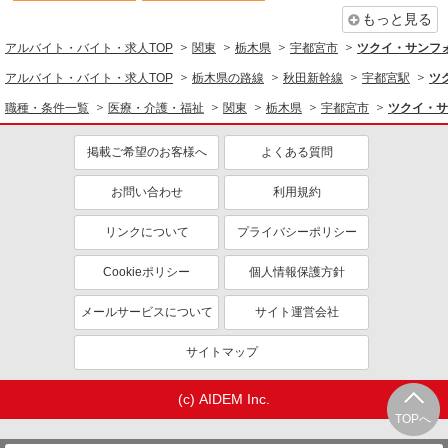
同じ職種から求人を探す
もっと見る
医療・介護・福祉
アルバイト・バイト・求人TOP
関東
栃木県
宇都宮市
ツクイ・サンフ
介護職・ヘルパー
アルバイト・バイト・求人TOP
栃木県の路線
秋田新幹線
宇都宮駅
ツ
同じ特徴から求人を探す
職種・条件一覧
医療・介護・福祉
関東
栃木県
宇都宮市
ツクイ・サ
未経験歓迎
ミドル（40代～）活躍中
掲載ご希望のお客様へ
よくある質問
副業・WワークOK
交通費支給
お問い合わせ
利用規約
社会保険あり
産休・育休取得実績あり
社員登用あり
リンクについて
プライバシーポリシー
Cookieポリシー
個人情報保護方針
メールサービスについて
サイト運営会社
サイトマップ
(c) AIDEM Inc.
TOPへ