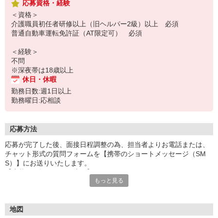
応募資格・経験
＜資格＞
介護職員初任者研修以上（旧ヘルパー2級）以上 必須
普通自動車運転免許証（AT限定可） 必須
＜経験＞
不問
※深夜帯は18歳以上
休日・休暇
勤務日数:週1日以上
勤務曜日:応相談
応募方法
応募が完了した後、面接日程調整の為、担当者よりお電話または、
チャット形式の質問フォームを【携帯のショートメッセージ（SM
S）】にお送りいたします。
【応募から採用までの流れ】
もっと見る
1.応募…Webもしくはお電話より応募ください。
2.面接…ご質問や働き方の相談も受け付けます。
※面接時に適性検査＋実技試験を実施
※実技試験はドライバーの職種のみとなります。
地図