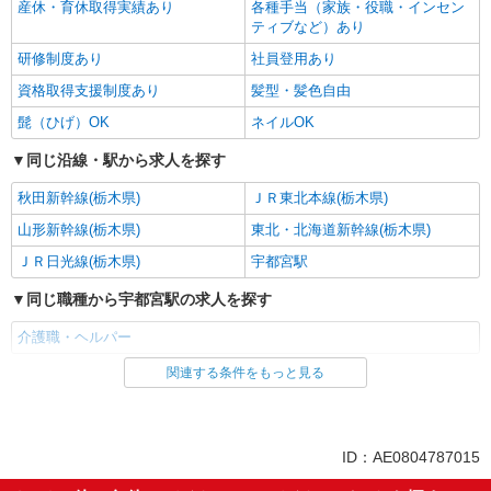
産休・育休取得実績あり
各種手当（家族・役職・インセン
ティブなど）あり
研修制度あり
社員登用あり
資格取得支援制度あり
髪型・髪色自由
髭（ひげ）OK
ネイルOK
同じ沿線・駅から求人を探す
秋田新幹線(栃木県)
ＪＲ東北本線(栃木県)
山形新幹線(栃木県)
東北・北海道新幹線(栃木県)
ＪＲ日光線(栃木県)
宇都宮駅
同じ職種から宇都宮駅の求人を探す
介護職・ヘルパー
関連する条件をもっと見る
同じ雇用形態から宇都宮駅の求人を探す
パート
同じ特徴から宇都宮駅の求人を探す
ID：AE0804787015
入社日応相談
即日勤務OK