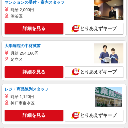
マンションの受付・案内スタッフ
1夜勤：16500円〜21000円 ※資格や経験など
による
時給 2,000円
栃木県宇都宮市
渋谷区
詳細を見る
詳細を見る
キープ
とりあえずキープ
派遣社員
大学病院の中材滅菌
株式会社kotrio /●UT-H-2094158
月給 254,160円
未経験大歓迎のデイサービスSTAFF＊運転で
きる方求む！宇都宮市
足立区
時給1500円〜2125円 ＜日払い有/週払い有/交
通費全支給(ガソリン代含む)＞
詳細を見る
とりあえずキープ
宇都宮市
レジ・商品陳列スタッフ
詳細を見る
キープ
時給 1,120円
神戸市垂水区
派遣社員
（株）ウィルオブ・ワークCW 宇都宮支店/ms090101
詳細を見る
とりあえずキープ
介護スタッフ
時給1400円 ◆前払い・日払い・週払いOK