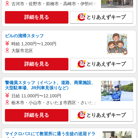
勤務（社保加入者）の場合は時給1,610円 ＊早朝
古河市・佐野市・前橋市・高崎市・伊勢崎市・太田市・館林市・
夜間（〜8:00、18:00〜）：時給1,988円〜 ＊日曜
栃木県宇都宮市雀の宮4丁目26番9号 百目鬼
祝日：時給1,890円〜 【実務者研修・初任者研修
事務所103号
詳細を見る
とりあえずキープ
（ヘルパー1級・2級）】 時給1,510円 ◎週20時間
以上勤務（社保加入者）の場合は時給1,530円 ＊
詳細を見る
キープ
早朝夜間（〜8:00、18:00〜）：時給1,888円〜 ＊
ビルの清掃スタッフ
日曜祝日：時給1,810円〜 ◎身体介助、生活援助
が同時給 ◎キャンセル手当：職務時給の60％支給
時給 1,200円〜1,200円
派遣社員
株式会社kotrio /●UT-H-2068467
大阪市北区
≪宇都宮市≫介護の現場で心を燃やせ！！！デ
イサービスSTAFF
詳細を見る
とりあえずキープ
時給1500円〜2125円 ＜日払い有/週払い有/交
通費全支給(ガソリン代含む)＞
警備員スタッフ（イベント、道路、商業施設、
宇都宮市
大型駐車場、JR列車見張りなど）
日給 11,000円〜12,100円
詳細を見る
キープ
栃木市・小山市・さいたま市西区・さいたま市岩槻区・久喜市・
派遣社員
詳細を見る
とりあえずキープ
株式会社ブレイブ（マイナビグループ）/MD09
介護スタッフ ◆デイサービス、サービス付き
高齢者向け住宅、グループホームなど様々な勤
マイクロバスにて教習所に通う生徒の送迎ドラ
務先から選べます。