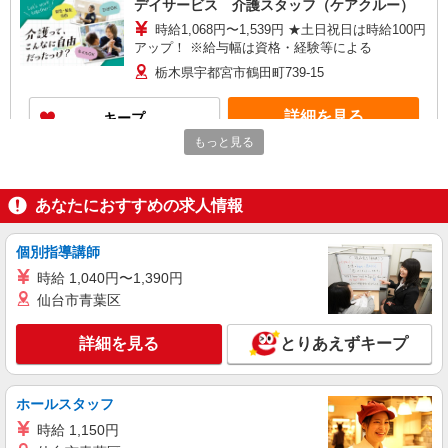
デイサービス 介護スタッフ（ケアクルー）
時給1,068円〜1,539円 ★土日祝日は時給100円
アップ！ ※給与幅は資格・経験等による
栃木県宇都宮市鶴田町739-15
詳細を見る
キープ
もっと見る
NEW
パート
ツクイ・サンフォレスト宇都宮（サービス付き高齢者向け住宅）
あなたにおすすめの求人情報
サービス付き高齢者向け住宅 施設内補助ス
タッフ
時給1,068円〜1,490円 ★土日祝日は時給100円
個別指導講師
アップ！ ※給与幅は資格・経験等による
時給 1,040円〜1,390円
栃木県宇都宮市簗瀬4丁目4番7号
仙台市青葉区
詳細を見る
キープ
詳細を見る
とりあえずキープ
アルバイト
パート
SOMPOケア 宇都宮 訪問介護/3358cc3
ホールスタッフ
登録ヘルパー
時給 1,150円