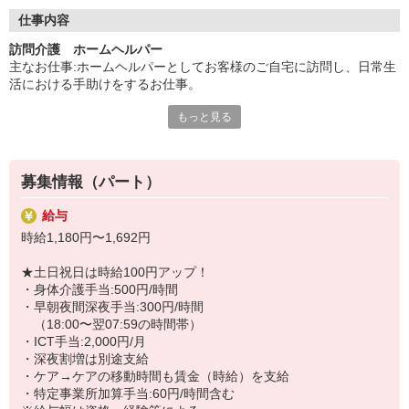
◇長く安心して働ける環境づくり
・ツクイ独自の福祉厚生制度でプライベートも充実
仕事内容
・子育てサポート企業として「くるみん認定」の取得
訪問介護 ホームヘルパー
・子育て支援の福利厚生制度あり！子育てと仕事の両立を応援◎
主なお仕事:ホームヘルパーとしてお客様のご自宅に訪問し、日常生
・スタッフ何でも相談窓口やライフキャリア相談など、各相談窓
活における手助けをするお仕事。
口あり
もっと見る
◇生活援助と身体介護
◇頑張った分、スタッフに還元！
（身体介護は＋500円/時、土日祝＋100円/時）
・2024年冬季賞与からインセンティブ賞与を導入
※アプリを使用した記録（ICT手当＋2,000円/月）
・パートは特別手当の支給あり
※一人での業務に安心するまで同行研修あり
募集情報（パート）
★＼サービス・職種の魅力／
給与
自分のライフスタイルに合わせて、都合の良い時間に働くことがで
時給1,180円〜1,692円
きます。自分のペースでキャリアを積むことも可能で資格をいか
し、年齢を気にせず、体が動く限り続けられることも、働きやすさ
★土日祝日は時給100円アップ！
のメリットです。不安がなくなるまで同行研修があり、必要時や困
・身体介護手当:500円/時間
ったときは、相談やアドバイスを受けることが可能です。
・早朝夜間深夜手当:300円/時間
（18:00〜翌07:59の時間帯）
・ICT手当:2,000円/月
・深夜割増は別途支給
・ケア→ケアの移動時間も賃金（時給）を支給
・特定事業所加算手当:60円/時間含む