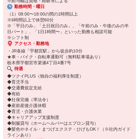
※給与幅は資格・経験等による
勤務時間・曜日
（1）08:00〜18:00の間の1時間以上
※6時間以上で休憩60分
※「平日のみ」「土日祝日のみ」、「午前のみ・午後のみの半
日パート」、「1日1時間〜」といった勤務も相談可能
※シフト制
アクセス・勤務地
・JR各線「宇都宮駅」から徒歩約10分
★車・バイク・自転車通勤可（無料駐車場あり）
栃木県宇都宮市簗瀬4丁目4番7号
待遇
◆ツクイPLUS（独自の福利厚生制度）
◆育児手当
◆交通費規定支給
◆有給
◆社保完備（準法令）
◆産前産後介護休暇
◆育児・介護休業
◆キャリアアップ支援制度
◆制服貸与（ホームヘルパーはエプロン貸与）
◆髪色やネイル・まつげエクステ・ひげもOK！（※社内ガイド
ラインあり）