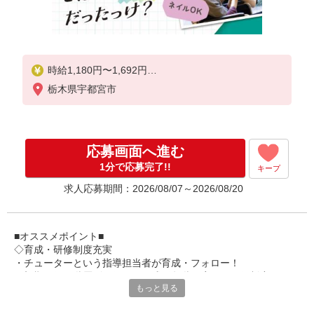
時給1,180円〜1,692円
栃木県宇都宮市
★土日祝日は時給100円アップ！
・身体介護手当:500円/時間
・早朝夜間深夜手当:300円/時間
（18:00〜翌07:59の時間帯）
応募画面へ進む
・ICT手当:2,000円/月
・深夜割増は別途支給
1分で応募完了!!
キープ
・ケア→ケアの移動時間も賃金（時給）を支給
求人応募期間：2026/08/07～2026/08/20
・特定事業所加算手当:60円/時間含む
※給与幅は資格・経験等による
■オススメポイント■
◇育成・研修制度充実
・チューターという指導担当者が育成・フォロー！
・初期研修や階層別研修など、成長段階に応じた研修制度あり
もっと見る
・キャリアアップ支援制度を活用して働きながら資格取得が可能