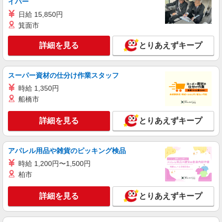
イバー
未経験：時給1350〜1550円（資格・経験によ
る） 経験者：時給1550〜1750円（資格・経験によ
日給 15,850円
る） ◎月収例 時給1750円×1日8時間×22日（週5
栃木県宇都宮市 【最寄駅】 ◆各線「宇都宮
箕面市
日）＝30万8000円 ◆昇給あり ◆支払い方法 ※日
駅」 ◆東武宇都宮線「江曽島駅」 ◆JR東北本線
払い/週払い/月払い対応も可能です。詳しくは面談
「岡本駅」 ★その他、近隣に多数勤務地ありま
詳細を見る
とりあえずキープ
時にご相談ください。 ◆交通費：別途全額支給 ※
す！
詳細を見る
キープ
当社規定あり
スーパー資材の仕分け作業スタッフ
アルバイト
パート
派遣社員
日研トータルソーシング株式会社 メディカルケア事業部/宇都宮オフ
時給 1,350円
ィス【看護助手】
船橋市
看護助手（ナースエイド）
時給1,180円 ★週払いOK（規定あり） ※給与
詳細を見る
とりあえずキープ
幅は経験・能力による
栃木県宇都宮市 【最寄駅】東武宇都宮線「南
宇都宮」駅
アパレル用品や雑貨のピッキング検品
時給 1,200円〜1,500円
詳細を見る
キープ
柏市
派遣社員
詳細を見る
とりあえずキープ
株式会社トラストグロース 新宿本社 第3営業部
サービス付き高齢者向け住宅での夜専介護士