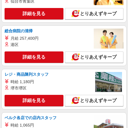
時給：1,100円 ーーーーーーー 【資格取得
仙台市青葉区
後】 時給1,510円〜 ＊早朝夜間：時給1,888円〜
＊日曜祝日：時給1,810円〜 ーーーーーーー
栃木県宇都宮市中今泉五丁目23番12号 KY事
詳細を見る
とりあえずキープ
務所C号室
詳細を見る
総合病院の清掃
キープ
月給 257,400円
アルバイト
パート
港区
SOMPOケア 宇都宮 訪問介護/3358cc2
登録ヘルパー
詳細を見る
とりあえずキープ
【介護福祉士】 時給1,590円 ◎週20時間以上
勤務（社保加入者）の場合は時給1,610円 ＊早朝
夜間（〜8:00、18:00〜）：時給1,988円〜 ＊日曜
レジ・商品陳列スタッフ
栃木県宇都宮市中今泉五丁目23番12号 KY事
祝日：時給1,890円〜 【実務者研修・初任者研修
務所C号室
時給 1,180円
（ヘルパー1級・2級）】 時給1,510円 ◎週20時間
堺市堺区
以上勤務（社保加入者）の場合は時給1,530円 ＊
詳細を見る
キープ
早朝夜間（〜8:00、18:00〜）：時給1,888円〜 ＊
日曜祝日：時給1,810円〜 ◎身体介助、生活援助
詳細を見る
とりあえずキープ
が同時給 ◎キャンセル手当：職務時給の60％支給
アルバイト
パート
SOMPOケア 雀宮 訪問介護/3360cc2
ベルク各店での店内スタッフ
登録ヘルパー
時給 1,065円
【介護福祉士】 時給1,590円 ◎週20時間以上