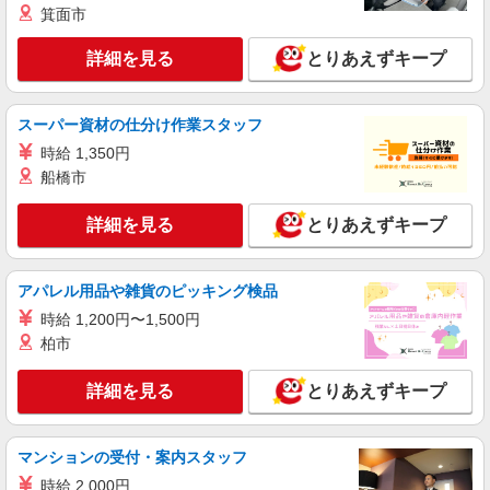
時給1600円〜2250円 ＜日払い有/週払い有/交
箕面市
通費全支給(ガソリン代含む)＞
詳細を見る
保土ヶ谷区≪保土ヶ谷駅近く≫
とりあえずキープ
詳細を見る
キープ
スーパー資材の仕分け作業スタッフ
時給 1,350円
職業紹介
船橋市
株式会社kotrio /●YK-S-2083483
無理ないシフトで資格ゲット！住宅型有料老人
詳細を見る
ホームのパート職員
とりあえずキープ
時給1550円〜2312円 ＜交通費全支給(ガソリ
ン代含む)＞
アパレル用品や雑貨のピッキング検品
横浜市保土ヶ谷区内
時給 1,200円〜1,500円
柏市
詳細を見る
キープ
詳細を見る
とりあえずキープ
職業紹介
株式会社kotrio /●YK-S-2098308
≪保土ケ谷駅≫高月給25万円〜＋賞与｜住宅
マンションの受付・案内スタッフ
型有料老人ホームSTAFF
時給 2,000円