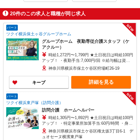
20
件のこの求人と職種が同じ求人
NEW
パート
ツクイ横浜保土ヶ谷グループホーム
グループホーム 夜勤専従介護スタッフ（ケ
アクルー）
時給1,272円〜1,799円 ★土日祝日は時給100円
アップ！ ・夜勤手当:7,000円/回 ※給与幅は資
格・経験等による
神奈川県横浜市保土ケ谷区狩場町26-19
詳細を見る
キープ
NEW
パート
ツクイ横浜東戸塚（訪問介護）
訪問介護 ホームヘルパー
時給1,305円〜1,892円 ★土日祝日は時給100円
アップ！ ・特定事業所加算手当:60円/時間 ・身体
介護手当:500円/時間 ・早朝夜間深夜手当:300円/
神奈川県横浜市保土ケ谷区権太坂3丁目6-1 デ
時間 （18:00〜翌07:59の時間帯） ・ICT手
ュオセーヌ横濱東戸塚