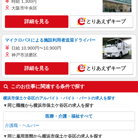
神奈川県横浜市保土ヶ谷区 【最寄駅】相鉄本
時給 1,300円
線「星川」駅より徒歩12分
大阪市中央区
詳細を見る
キープ
詳細を見る
とりあえずキープ
正社員
グループホーム せらび保土ヶ谷/1480000026-007
マイクロバスによる施設利用者送迎ドライバー
介護職員（ヘルパー）（役職なし）
日給 10,900円〜10,900円
月給266,320円〜276,880円（経験・能力等に
神戸市須磨区
よる） ＜給与補足＞夜勤5回分（54,120〜54,680
円）含む。※夜勤1回あたり10,824〜10,936円（深
神奈川県横浜市保土ケ谷区川島町1219-1
詳細を見る
とりあえずキープ
夜割増＋夜勤手当）
詳細を見る
キープ
このお仕事に関連する条件で探す
横浜市保土ケ谷区のアルバイト・バイト・パートの求人を探す
同じ職種から横浜市保土ケ谷区の求人を探す
医療・介護・福祉すべて
介護職・ヘルパー
同じ雇用形態から横浜市保土ケ谷区の求人を探す