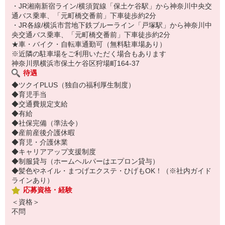
・JR湘南新宿ライン/横須賀線「保土ケ谷駅」から神奈川中央交
通バス乗車、「元町橋交番前」下車徒歩約2分
・JR各線/横浜市営地下鉄ブルーライン「戸塚駅」から神奈川中
央交通バス乗車、「元町橋交番前」下車徒歩約2分
★車・バイク・自転車通勤可（無料駐車場あり）
※近隣の駐車場をご利用いただく場合もあります
神奈川県横浜市保土ケ谷区狩場町164-37
待遇
◆ツクイPLUS（独自の福利厚生制度）
◆育児手当
◆交通費規定支給
◆有給
◆社保完備（準法令）
◆産前産後介護休暇
◆育児・介護休業
◆キャリアアップ支援制度
◆制服貸与（ホームヘルパーはエプロン貸与）
◆髪色やネイル・まつげエクステ・ひげもOK！（※社内ガイド
ラインあり）
応募資格・経験
＜資格＞
不問