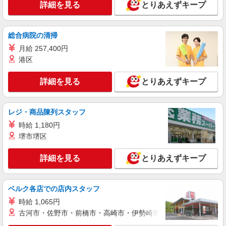
詳細を見る
とりあえずキープ
グループホームでの夜専介護士
時給：1500円〜 ※資格や経験面などによる
神奈川県横浜市保土ケ谷区
総合病院の清掃
月給 257,400円
詳細を見る
キープ
港区
詳細を見る
とりあえずキープ
アルバイト
パート
派遣社員
紹介予定派遣
日研トータルソーシング株式会社 メディカルケア事業部/横浜オフィ
ス
レジ・商品陳列スタッフ
未経験・無資格OKの介護スタッフ
時給1,500円〜1,750円 ★週払いOK（規定あ
時給 1,180円
り） ※給与幅は経験・能力による
堺市堺区
神奈川県横浜市保土ヶ谷区 【最寄駅】相鉄
線 二俣川駅 バス ★勤務地は3000ヶ所以上★
詳細を見る
とりあえずキープ
自宅から通いやすいエリアなど、お好きな勤務地
をお選び下さい！！
詳細を見る
キープ
ベルク各店での店内スタッフ
アルバイト
パート
時給 1,065円
訪問介護事業所 ソラスト保土ヶ谷/1480000022-009
古河市・佐野市・前橋市・高崎市・伊勢崎市・太田市・館林市・
ホームヘルパー（訪問介護員）（役職なし）