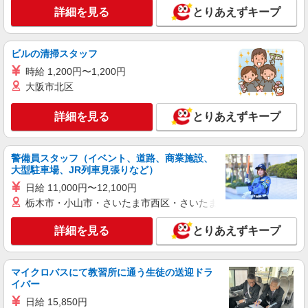
詳細を見る
とりあえずキープ
時給1,230円〜2,350円（経験・能力等による）
＜給与補足＞資格取得期間中は、時給1,230円。資
格取得後は、生活援助:時給1,850円〜/身体介護:時
神奈川県横浜市保土ヶ谷区岩井町123-2
給2,350円〜。7:00〜8:00、18:00〜20:00は時給
ビルの清掃スタッフ
UP、日曜日はさらに時給UP
時給 1,200円〜1,200円
詳細を見る
キープ
大阪市北区
職業紹介
詳細を見る
とりあえずキープ
株式会社kotrio /●YK-S-2115076
≪西横浜駅≫障がい者デイサービス！生活サポ
ート、相談など
警備員スタッフ（イベント、道路、商業施設、
時給1550円〜2312円 ＜交通費全支給(ガソリ
大型駐車場、JR列車見張りなど）
ン代含む)＞
日給 11,000円〜12,100円
横浜市保土ヶ谷区
栃木市・小山市・さいたま市西区・さいたま市岩槻区・久喜市・
詳細を見る
キープ
詳細を見る
とりあえずキープ
派遣社員
株式会社kotrio /●YK-H-2100924
マイクロバスにて教習所に通う生徒の送迎ドラ
イバー
＼最強の福利厚生！／保土ケ谷駅のシニアマン
ションで見守りなど
日給 15,850円