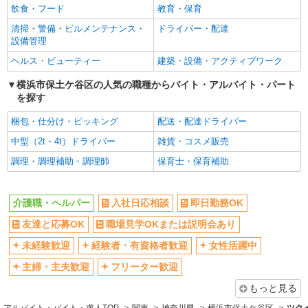
飲食・フード
教育・保育
女性活躍中
主婦・主夫歓迎
清掃・警備・ビルメンテナンス・
ドライバー・配達
フリーター歓迎
学歴不問
設備管理
ブランクOK
ミドル（40代～）活躍中
ヘルス・ビューティー
建築・設備・アクティブワーク
エルダー（50代～）活躍中
昇給あり
横浜市保土ケ谷区の人気の職種からバイト・アルバイト・パート
禁煙・分煙
バイク通勤OK
を探す
自転車通勤OK
残業ほぼなし
梱包・仕分け・ピッキング
配送・配達ドライバー
副業・WワークOK
転勤なし
中型（2t・4t）ドライバー
雑貨・コスメ販売
交通費支給
社会保険あり
調理・調理補助・調理師
保育士・保育補助
産休・育休取得実績あり
各種手当（家族・役職・インセン
ティブなど）あり
介護職・ヘルパー
入社日応相談
即日勤務OK
研修制度あり
社員登用あり
資格取得支援制度あり
友達と応募OK
職場見学OKまたは説明会あり
髪型・髪色自由
髭（ひげ）OK
ネイルOK
未経験歓迎
経験者・有資格者歓迎
女性活躍中
主婦・主夫歓迎
フリーター歓迎
同じ職種から求人を探す
もっと見る
医療・介護・福祉