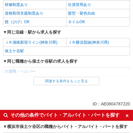
研修制度あり
社員登用あり
資格取得支援制度あり
髪型・髪色自由
髭（ひげ）OK
ネイルOK
同じ沿線・駅から求人を探す
ＪＲ湘南新宿ライン(神奈川県)
ＪＲ横須賀線(神奈川県)
保土ケ谷駅
同じ職種から保土ケ谷駅の求人を探す
介護職・ヘルパー
関連する条件をもっと見る
同じ雇用形態から保土ケ谷駅の求人を探す
パート
同じ特徴から保土ケ谷駅の求人を探す
ID：AE0804787220
入社日応相談
即日勤務OK
その他の条件でバイト・アルバイト・パートを探す
友達と応募OK
職場見学OKまたは説明会あり
横浜市保土ケ谷区の職種からバイト・アルバイト・パートを探す
未経験歓迎
経験者・有資格者歓迎