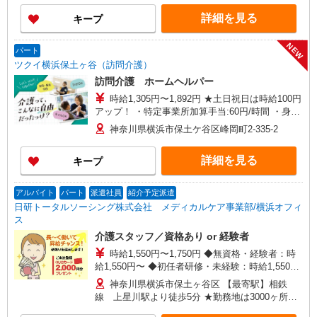
詳細を見る
キープ
NEW
パート
ツクイ横浜保土ヶ谷（訪問介護）
訪問介護 ホームヘルパー
時給1,305円〜1,892円 ★土日祝日は時給100円
アップ！ ・特定事業所加算手当:60円/時間 ・身体
介護手当:500円/時間 ・早朝夜間深夜手当:300円/
神奈川県横浜市保土ケ谷区峰岡町2-335-2
時間 （18:00〜翌07:59の時間帯） ・ICT手
当:2,000円/月 ・深夜割増は別途支給 ・ケア→ケ
詳細を見る
キープ
アの移動時間も賃金（時給）を支給 ※給与幅は資
格・経験等による
アルバイト
パート
派遣社員
紹介予定派遣
日研トータルソーシング株式会社 メディカルケア事業部/横浜オフィ
ス
介護スタッフ／資格あり or 経験者
時給1,550円〜1,750円 ◆無資格・経験者：時
給1,550円〜 ◆初任者研修・未経験：時給1,550
円〜 ◆初任者研修・経験者：時給1,650円〜 ◆介
神奈川県横浜市保土ヶ谷区 【最寄駅】相鉄
護福祉士：時給1,750円〜 ※経験者は3ヶ月以上 ※
線 上星川駅より徒歩5分 ★勤務地は3000ヶ所以
給与幅は経験・能力による ★週払いOK（規定あ
上★ 自宅から通いやすいエリアなど、お好きな勤