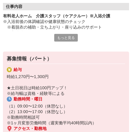
◇長く安心して働ける環境づくり
・ツクイ独自の福祉厚生制度でプライベートも充実
仕事内容
・子育てサポート企業として「くるみん認定」の取得
有料老人ホーム 介護スタッフ（ケアクルー）※入浴介護
・子育て支援の福利厚生制度あり！子育てと仕事の両立を応援◎
※入浴前後の体調確認や健康状態のチェック
・スタッフ何でも相談窓口やライフキャリア相談など、各相談窓
※着脱衣の補助・立ち上がり・座り込みのサポート
口あり
※入浴後のケア
もっと見る
※物品の管理・整理・片付け
◇頑張った分、スタッフに還元！
※記録業務
・2024年冬季賞与からインセンティブ賞与を導入
※他スタッフへの引き継ぎなど
・パートは特別手当の支給あり
募集情報（パート）
★＼サービス・職種の魅力／
技術が進んでも心に寄り添う介護は人にしかできません。服薬支援
給与
や見守りシステムを導入し、効率化を実現（導入状況は施設により
時給1,270円〜1,300円
異なる）。業務負担を減らし、対話や気づきなど本質的なケアに集
中できる環境を整えています。お一人おひとりに合わせた支援を、
★土日祝日は時給100円アップ！
テクノロジー×チームで支えながら提供しています。
※給与幅は資格・経験等による
勤務時間・曜日
（1）09:00〜12:00（休憩なし）
（2）13:00〜17:00（休憩なし）
※勤務時間相談可
※1ヶ月変形労働時間（週実働平均40時間以内）
アクセス・勤務地