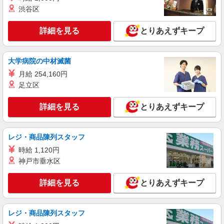
【正社員】月給240,000〜400,000円 ・基本
渋谷区
給：200,000円〜220,000円 ・資格手当：10,000〜
30,000円 ・役職手当：10,000〜70,000円 ・処遇改
神奈川県横浜市保土ヶ谷区
善手当：20,000〜60,000円（勤続年数、保有資格
詳細を見る
とりあえずキープ
により変動） ・固定残業手当：20,000円（10時
詳細を見る
キープ
間） ※固定残業時間を超過する場合には超過勤務
手当として別途支給 ・夜勤手当：10,000円/1回
大学病院の中材滅菌
（上記給与とは別に支給） 下記資格をお持ちの方
アルバイト
パート
歓迎 ・認知症介護基礎研修 ・初任者研修 ・実務
月給 254,160円
デイサービス ソラスト保土ヶ谷/1480000023-018
者研修 ・介護福祉士 など
足立区
介護職員（ヘルパー）（介護助手）
時給1,300円
詳細を見る
とりあえずキープ
神奈川県横浜市保土ケ谷区岩井町123-2
詳細を見る
レジ・商品陳列スタッフ
キープ
時給 1,120円
アルバイト
パート
派遣社員
神戸市垂水区
日研トータルソーシング株式会社 メディカルケア事業部/横浜オフィ
ス【看護助手】
詳細を見る
とりあえずキープ
看護助手（ナースエイド）
時給1,400円 ★週払いOK（規定あり） ※給与
幅は経験・能力による
レジ・商品陳列スタッフ