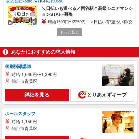
株式会社kotrio /●YK-H-2100590
＼日払いも選べる／西谷駅＊高級シニアマンシ
ョンSTAFF募集
時給1600円〜2250円 ＜日払い有/週払い有/交
通費全支給(ガソリン代含む)＞
もっと見る
横浜市保土ヶ谷区 最寄り駅：西谷
詳細を見る
キープ
あなたにおすすめの求人情報
職業紹介
個別指導講師
株式会社kotrio /●YK-S-2083484
時給 1,040円〜1,390円
無理ないシフトで資格ゲット！住宅型有料老人
仙台市青葉区
ホームのパート職員
時給1550円〜2312円 ＜交通費全支給(ガソリ
詳細を見る
とりあえずキープ
ン代含む)＞
横浜市保土ヶ谷区
ホールスタッフ
詳細を見る
キープ
時給 1,150円
仙台市青葉区
派遣社員
株式会社トラストグロース 新宿本社 第2営業部