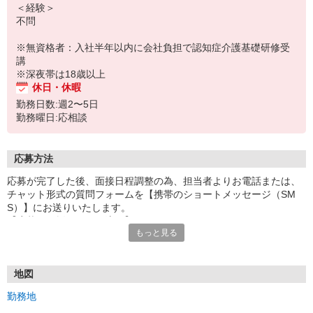
＜経験＞
不問
※無資格者：入社半年以内に会社負担で認知症介護基礎研修受
講
※深夜帯は18歳以上
休日・休暇
勤務日数:週2〜5日
勤務曜日:応相談
応募方法
応募が完了した後、面接日程調整の為、担当者よりお電話または、
チャット形式の質問フォームを【携帯のショートメッセージ（SM
S）】にお送りいたします。
【応募から採用までの流れ】
もっと見る
1.応募…Webもしくはお電話より応募ください。
2.面接…ご質問や働き方の相談も受け付けます。
※面接時に適性検査＋実技試験を実施
※実技試験はドライバーの職種のみとなります。
地図
3.採用…入社日はご相談に応じます。
勤務地