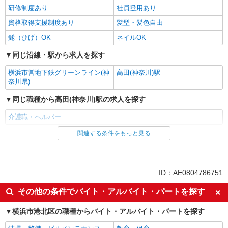
研修制度あり
社員登用あり
資格取得支援制度あり
髪型・髪色自由
髭（ひげ）OK
ネイルOK
同じ沿線・駅から求人を探す
横浜市営地下鉄グリーンライン(神
高田(神奈川)駅
奈川県)
同じ職種から高田(神奈川)駅の求人を探す
介護職・ヘルパー
関連する条件をもっと見る
同じ雇用形態から高田(神奈川)駅の求人を探す
パート
同じ特徴から高田(神奈川)駅の求人を探す
ID：AE0804786751
入社日応相談
即日勤務OK
その他の条件でバイト・アルバイト・パートを探す
友達と応募OK
職場見学OKまたは説明会あり
横浜市港北区の職種からバイト・アルバイト・パートを探す
未経験歓迎
経験者・有資格者歓迎