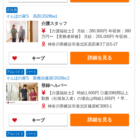
早朝夜間（〜8:00、18:00〜）：時給1,900円〜 ＊
日曜祝日：時給1,820円〜 ◎身体介助、生活援助
正社員
が同時給 ◎キャンセル手当：職務時給の60％支給
そんぽの家S 高田/2028ba1
介護スタッフ
【介護福祉士】 月給：280,800円 年収例：380
万円〜 【実務者研修】 月給：255,000円 年収例：
346万円〜 【初任者研修】 月給：245,300円 年収
神奈川県横浜市港北区高田東3丁目5-27
例：340万円〜 ※職務手当、働きがい向上手当、
日祝手当（月平均2回分）、夜勤手当（月平均5回
詳細を見る
キープ
分）等、毎月平均的に支払われる手当を含みま
す。 ※介護福祉士のみ、特別職務手当も含む ◎残
業時は別途時間外手当支給（超過1分〜） ◎賞
アルバイト
パート
与 基本給2.08ヶ月分/年支給
そんぽの家S 新横浜篠原/2026bc2
登録ヘルパー
【介護福祉士】 時給1,600円 ◎週20時間以上
勤務（社保加入者）の場合は時給1,650円 ＊早朝
夜間（〜8:00、18:00〜）：時給2,000円〜 ＊日曜
神奈川県横浜市港北区篠原町3083-1
祝日：時給1,900円〜 【実務者研修・初任者研修
（ヘルパー1級・2級）】 時給1,520円 ◎週20時間
詳細を見る
キープ
以上勤務（社保加入者）の場合は時給1,570円 ＊
早朝夜間（〜8:00、18:00〜）：時給1,900円〜 ＊
日曜祝日：時給1,820円〜 ◎身体介助、生活援助
アルバイト
パート
が同時給 ◎キャンセル手当：職務時給の60％支給