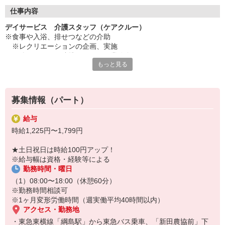
◇長く安心して働ける環境づくり
・ツクイ独自の福祉厚生制度でプライベートも充実
仕事内容
・子育てサポート企業として「くるみん認定」の取得
デイサービス 介護スタッフ（ケアクルー）
・子育て支援の福利厚生制度あり！子育てと仕事の両立を応援◎
※食事や入浴、排せつなどの介助
・スタッフ何でも相談窓口やライフキャリア相談など、各相談窓
※レクリエーションの企画、実施
口あり
※他スタッフと連携してのケア業務全般
もっと見る
※送迎・添乗業務
◇頑張った分、スタッフに還元！
※各種記録業務など
・2024年冬季賞与からインセンティブ賞与を導入
・パートは特別手当の支給あり
★＼サービス・職種の魅力／
募集情報（パート）
「今私たちに求められていることは何だろう」「どんな工夫をした
ら喜んでいただけるだろう」他職種で連携しながら創意工夫し支援
給与
していきます。感謝の言葉を直接いただけたり、信頼関係を築いて
時給1,225円〜1,799円
いくことができます。日勤中心で働け介護度も比較的高くないた
め、体に負担が少ないのも魅力の一つです。
★土日祝日は時給100円アップ！
※給与幅は資格・経験等による
勤務時間・曜日
（1）08:00〜18:00（休憩60分）
※勤務時間相談可
※1ヶ月変形労働時間（週実働平均40時間以内）
アクセス・勤務地
・東急東横線「綱島駅」から東急バス乗車、「新田農協前」下