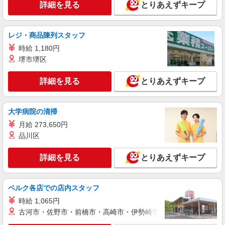
詳細を見る
とりあえずキープ
364万円〜 【初任者研修・無資格】 月給：
神奈川県横浜市港北区新吉田東8-16-33
259,800円 年収例：351万円〜 ※職務手当、働き
がい向上手当、日祝手当（月平均2回分）、夜勤手
詳細を見る
キープ
レジ・商品陳列スタッフ
当（月平均5回分）等、毎月平均的に支払われる手
当を含みます。 ※介護福祉士のみ、特別職務手当
時給 1,180円
も含む ◎残業時は別途時間外手当支給（超過1
正社員
堺市堺区
分〜） ◎賞与 基本給2.08ヶ月分/年支給
SOMPOケア 横浜大倉山 訪問介護/3156ca1
介護スタッフ
詳細を見る
とりあえずキープ
【介護福祉士】 月給：255,800円 年収例：350
万円〜 【実務者研修】 月給：230,000円 年収例：
316万円〜 【初任者研修】 月給：220,300円 年収
大学病院の清掃
神奈川県横浜市港北区大豆戸町60-1 細谷ビル
例：305万円〜 ※職務手当、働きがい向上手当、
202号
月給 273,650円
日祝手当（月平均2回分）等、毎月平均的に支払わ
品川区
れる手当を含みます。 ※介護福祉士のみ、特別職
詳細を見る
キープ
務手当も含む ◎残業時は別途時間外手当支給（超
過1分〜） ◎賞与 基本給2.08ヶ月分/年支給
詳細を見る
とりあえずキープ
派遣社員
株式会社kotrio /●YK-H-2100899
ベルク各店での店内スタッフ
＼最強の福利厚生！／菊名駅のシニアマンショ
ンで見守りなど
時給 1,065円
時給1600円〜2250円 ＜日払い有/週払い有/交
古河市・佐野市・前橋市・高崎市・伊勢崎市・太田市・館林市・
通費全支給(ガソリン代含む)＞