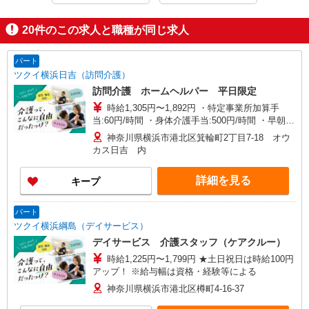
20
件のこの求人と職種が同じ求人
パート
ツクイ横浜日吉（訪問介護）
訪問介護 ホームヘルパー 平日限定
時給1,305円〜1,892円 ・特定事業所加算手
当:60円/時間 ・身体介護手当:500円/時間 ・早朝夜
間深夜手当:300円/時間 （18:00〜翌07:59の時間
神奈川県横浜市港北区箕輪町2丁目7-18 オウ
帯） ・ICT手当:2,000円/月 ・深夜割増は別途支給
カス日吉 内
・ケア→ケアの移動時間も賃金（時給）を支給 ※
給与幅は資格・経験等による
詳細を見る
キープ
パート
ツクイ横浜綱島（デイサービス）
デイサービス 介護スタッフ（ケアクルー）
時給1,225円〜1,799円 ★土日祝日は時給100円
アップ！ ※給与幅は資格・経験等による
神奈川県横浜市港北区樽町4-16-37