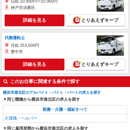
日給 10,900円〜10,900円
港北区
神戸市須磨区
詳細を見る
キープ
詳細を見る
とりあえずキープ
派遣社員
株式会社kotrio /●YK-H-1957135
代務運転士
菊名駅★シフト柔軟で長く働きやすいシニア向
月給 253,500円
けマンション
豊中市
時給1600円〜2250円 ＜日払い有/週払い有/交
通費全支給(ガソリン代含む)＞
詳細を見る
とりあえずキープ
横浜市港北区 菊名駅スグ
詳細を見る
キープ
このお仕事に関連する条件で探す
横浜市港北区のアルバイト・バイト・パートの求人を探す
同じ職種から横浜市港北区の求人を探す
医療・介護・福祉すべて
介護職・ヘルパー
同じ雇用形態から横浜市港北区の求人を探す