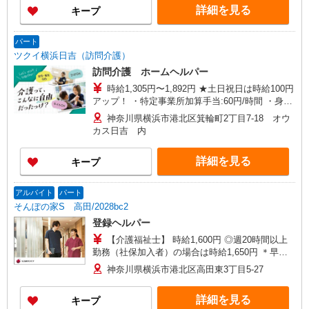
詳細を見る
キープ
パート
ツクイ横浜日吉（訪問介護）
訪問介護 ホームヘルパー
時給1,305円〜1,892円 ★土日祝日は時給100円
アップ！ ・特定事業所加算手当:60円/時間 ・身体
介護手当:500円/時間 ・早朝夜間深夜手当:300円/
神奈川県横浜市港北区箕輪町2丁目7-18 オウ
時間 （18:00〜翌07:59の時間帯） ・ICT手
カス日吉 内
当:2,000円/月 ・深夜割増は別途支給 ・ケア→ケ
アの移動時間も賃金（時給）を支給 ※給与幅は資
詳細を見る
キープ
格・経験等による
アルバイト
パート
そんぽの家S 高田/2028bc2
登録ヘルパー
【介護福祉士】 時給1,600円 ◎週20時間以上
勤務（社保加入者）の場合は時給1,650円 ＊早朝
夜間（〜8:00、18:00〜）：時給2,000円〜 ＊日曜
神奈川県横浜市港北区高田東3丁目5-27
祝日：時給1,900円〜 【実務者研修・初任者研修
（ヘルパー1級・2級）】 時給1,520円 ◎週20時間
詳細を見る
キープ
以上勤務（社保加入者）の場合は時給1,570円 ＊