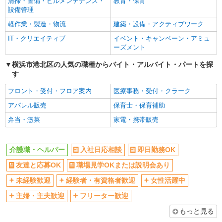
清掃・警備・ビルメンテナンス・
教育・保育
女性活躍中
主婦・主夫歓迎
設備管理
フリーター歓迎
学歴不問
軽作業・製造・物流
建築・設備・アクティブワーク
ブランクOK
ミドル（40代～）活躍中
IT・クリエイティブ
イベント・キャンペーン・アミュ
エルダー（50代～）活躍中
昇給あり
ーズメント
禁煙・分煙
バイク通勤OK
横浜市港北区の人気の職種からバイト・アルバイト・パートを探
す
自転車通勤OK
残業ほぼなし
副業・WワークOK
転勤なし
フロント・受付・フロア案内
医療事務・受付・クラーク
交通費支給
社会保険あり
アパレル販売
保育士・保育補助
産休・育休取得実績あり
各種手当（家族・役職・インセン
弁当・惣菜
家電・携帯販売
ティブなど）あり
研修制度あり
社員登用あり
介護職・ヘルパー
入社日応相談
即日勤務OK
資格取得支援制度あり
髪型・髪色自由
友達と応募OK
職場見学OKまたは説明会あり
髭（ひげ）OK
ネイルOK
未経験歓迎
経験者・有資格者歓迎
女性活躍中
同じ職種から求人を探す
主婦・主夫歓迎
フリーター歓迎
医療・介護・福祉
もっと見る
介護職・ヘルパー