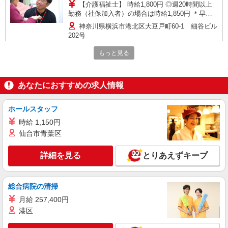
【介護福祉士】 時給1,800円 ◎週20時間以上
勤務（社保加入者）の場合は時給1,850円 ＊早朝
夜間（〜8:00、18:00〜）：時給2,250円〜 ＊日曜
神奈川県横浜市港北区大豆戸町60-1 細谷ビル
祝日：時給2,100円〜 【実務者研修・初任者研修
202号
（ヘルパー1級・2級）】 時給1,720円 ◎週20時間
以上勤務（社保加入者）の場合は時給1,770円 ＊
もっと見る
詳細を見る
キープ
早朝夜間（〜8:00、18:00〜）：時給2,150円〜 ＊
日曜祝日：時給2,020円〜 ◎身体介助、生活援助
が同時給 ◎キャンセル手当：職務時給の60％支給
正社員
あなたにおすすめの求人情報
そんぽの家S 新横浜篠原/2026ba1
介護スタッフ
ホールスタッフ
【介護福祉士】 月給：280,800円 年収例：380
時給 1,150円
万円〜 【実務者研修】 月給：255,000円 年収例：
仙台市青葉区
346万円〜 【初任者研修】 月給：245,300円 年収
神奈川県横浜市港北区篠原町3083-1
例：340万円〜 ※職務手当、働きがい向上手当、
日祝手当（月平均2回分）、夜勤手当（月平均5回
詳細を見る
とりあえずキープ
詳細を見る
キープ
分）等、毎月平均的に支払われる手当を含みま
す。 ※介護福祉士のみ、特別職務手当も含む ◎残
業時は別途時間外手当支給（超過1分〜） ◎賞
正社員
総合病院の清掃
与 基本給2.08ヶ月分/年支給
SOMPOケア ラヴィーレ綱島/5042aa1
月給 257,400円
介護スタッフ
港区
【介護福祉士】 月給：295,300円 年収例：397
万円〜 【実務者研修】 月給：269,500円 年収例：