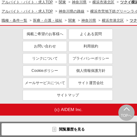
アルバイト・バイト・求人TOP
関東
神奈川県
横浜市港北区
ツクイ横
同じ特徴から求人を探す
アルバイト・バイト・求人TOP
神奈川県の路線
横浜市営地下鉄グリーンラ
未経験歓迎
ミドル（40代～）活躍中
職種・条件一覧
医療・介護・福祉
関東
神奈川県
横浜市港北区
ツク
副業・WワークOK
交通費支給
掲載ご希望のお客様へ
よくある質問
社会保険あり
産休・育休取得実績あり
社員登用あり
お問い合わせ
利用規約
リンクについて
プライバシーポリシー
Cookieポリシー
個人情報保護方針
メールサービスについて
サイト運営会社
サイトマップ
(c) AIDEM Inc.
TOPへ
閲覧履歴を見る