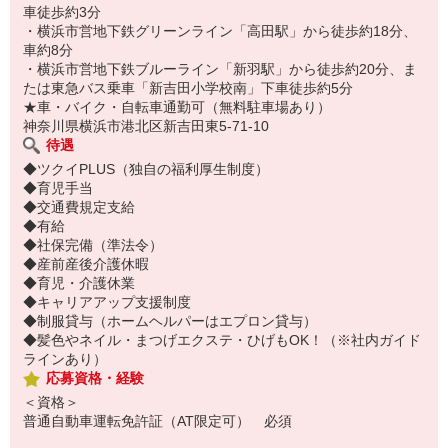
車徒歩約3分
・横浜市営地下鉄グリーンライン「高田駅」から徒歩約18分、
車約8分
・横浜市営地下鉄ブルーライン「新羽駅」から徒歩約20分、ま
たは東急バス乗車「新吉田小学校南」下車徒歩約5分
★車・バイク・自転車通勤可（無料駐車場あり）
神奈川県横浜市港北区新吉田東5-71-10
待遇
◆ツクイPLUS（独自の福利厚生制度）
◆育児手当
◆交通費規定支給
◆有給
◆社保完備（準法令）
◆産前産後介護休暇
◆育児・介護休業
◆キャリアアップ支援制度
◆制服貸与（ホームヘルパーはエプロン貸与）
◆髪色やネイル・まつげエクステ・ひげもOK！（※社内ガイド
ラインあり）
応募資格・経験
＜資格＞
普通自動車運転免許証（AT限定可） 必須