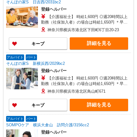
そんぽの家S 日吉西/2031bc2
登録ヘルパー
【介護福祉士】 時給1,600円 ◎週20時間以上
勤務（社保加入者）の場合は時給1,650円 ＊早朝
夜間（〜8:00、18:00〜）：時給2,000円〜 ＊日曜
神奈川県横浜市港北区下田町6丁目20-23
祝日：時給1,900円〜 【実務者研修・初任者研修
（ヘルパー1級・2級）】 時給1,520円 ◎週20時間
詳細を見る
キープ
以上勤務（社保加入者）の場合は時給1,570円 ＊
早朝夜間（〜8:00、18:00〜）：時給1,900円〜 ＊
日曜祝日：時給1,820円〜 ◎身体介助、生活援助
アルバイト
パート
が同時給 ◎キャンセル手当：職務時給の60％支給
そんぽの家S 新横浜西/2029bc2
登録ヘルパー
【介護福祉士】 時給1,600円 ◎週20時間以上
勤務（社保加入者）の場合は時給1,650円 ＊早朝
夜間（〜8:00、18:00〜）：時給2,000円〜 ＊日曜
神奈川県横浜市港北区鳥山町671
祝日：時給1,900円〜 【実務者研修・初任者研修
（ヘルパー1級・2級）】 時給1,520円 ◎週20時間
詳細を見る
キープ
以上勤務（社保加入者）の場合は時給1,570円 ＊
早朝夜間（〜8:00、18:00〜）：時給1,900円〜 ＊
日曜祝日：時給1,820円〜 ◎身体介助、生活援助
アルバイト
パート
が同時給 ◎キャンセル手当：職務時給の60％支給
SOMPOケア 横浜大倉山 訪問介護/3156cc2
登録ヘルパー