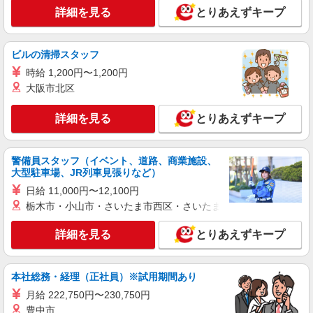
横浜市港北区 菊名駅スグ
詳細を見る
とりあえずキープ
詳細を見る
キープ
ビルの清掃スタッフ
時給 1,200円〜1,200円
派遣社員
株式会社kotrio /●YK-H-2068196
大阪市北区
毎日通うのが楽しみになる＊ホテルのような美
しいサ高住のSTAFF
詳細を見る
とりあえずキープ
時給1600円〜2250円 ＜日払い有/週払い有/交
通費全支給(ガソリン代含む)＞
警備員スタッフ（イベント、道路、商業施設、
横浜市港北区/綱島駅徒歩5分
大型駐車場、JR列車見張りなど）
日給 11,000円〜12,100円
詳細を見る
キープ
栃木市・小山市・さいたま市西区・さいたま市岩槻区・久喜市・
派遣社員
詳細を見る
とりあえずキープ
株式会社kotrio /●YK-H-1954546
菊名駅｜リハビリ補助などのデイサービス
STAFF♪未経験OK
本社総務・経理（正社員）※試用期間あり
時給1600円〜2250円 ＜日払い有/週払い有/交
月給 222,750円〜230,750円
通費全支給(ガソリン代含む)＞
豊中市