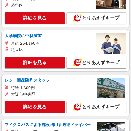
日）＝35万2000円 ◆昇給あり ◆支払い方法 ※日
線「妙蓮寺駅」 ◆東急東横線「大倉山駅」 ◆東急
渋谷区
払い/週払い/月払い対応も可能です。詳しくは面談
東横線「綱島駅」 ★その他、近隣に多数勤務地あ
時にご相談ください。 ◆交通費：別途全額支給 ※
ります！
詳細を見る
詳細を見る
とりあえずキープ
キープ
当社規定あり
派遣社員
大学病院の中材滅菌
株式会社kotrio /●YK-H-2014866
月給 254,160円
綱島駅＊年齢不問◎未経験から安定した業界へ
＊サ高住
足立区
時給1600円〜2250円 ＜日払い有/週払い有/交
通費全支給(ガソリン代含む)＞
詳細を見る
とりあえずキープ
横浜市港北区/綱島駅徒歩5分
レジ・商品陳列スタッフ
詳細を見る
キープ
時給 1,300円
大阪市中央区
職業紹介
株式会社kotrio /●YK-S-2114710
詳細を見る
とりあえずキープ
新横浜駅／無理なく働く♪自立度高めな有料老
人ホームパート職員
時給1550円〜2312円 ＜交通費全支給(ガソリ
マイクロバスによる施設利用者送迎ドライバー
ン代含む)＞