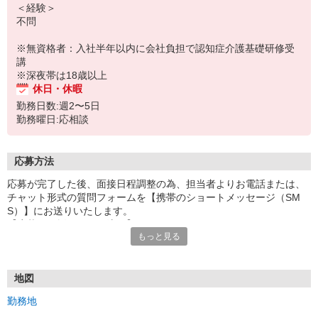
＜経験＞
不問
※無資格者：入社半年以内に会社負担で認知症介護基礎研修受
講
※深夜帯は18歳以上
休日・休暇
勤務日数:週2〜5日
勤務曜日:応相談
応募方法
応募が完了した後、面接日程調整の為、担当者よりお電話または、
チャット形式の質問フォームを【携帯のショートメッセージ（SM
S）】にお送りいたします。
【応募から採用までの流れ】
もっと見る
1.応募…Webもしくはお電話より応募ください。
2.面接…ご質問や働き方の相談も受け付けます。
※面接時に適性検査＋実技試験を実施
※実技試験はドライバーの職種のみとなります。
地図
3.採用…入社日はご相談に応じます。
勤務地