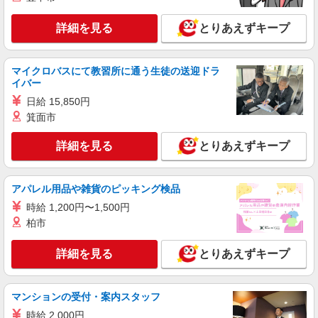
横浜市港北区 菊名駅スグ
詳細を見る
とりあえずキープ
詳細を見る
キープ
派遣社員
マイクロバスにて教習所に通う生徒の送迎ドラ
イバー
株式会社kotrio /●YK-H-2100642
＼日払いも選べる／綱島駅＊高級シニアマンシ
日給 15,850円
ョンSTAFF募集
箕面市
時給1600円〜2250円 ＜日払い有/週払い有/交
通費全支給(ガソリン代含む)＞
詳細を見る
とりあえずキープ
横浜市港北区/綱島駅徒歩5分
アパレル用品や雑貨のピッキング検品
詳細を見る
キープ
時給 1,200円〜1,500円
柏市
派遣社員
株式会社ブレイブ（マイナビグループ）/MDT14
詳細を見る
とりあえずキープ
介護スタッフ ◆デイサービス、サービス付き
高齢者向け住宅、グループホームなど様々な勤
務先から選べます。
未経験：時給1600〜1800円（資格・経験によ
マンションの受付・案内スタッフ
る） 経験者：時給1800〜2000円（資格・経験によ
る） ◎月収例 時給2000円×1日8時間×22日（週5
時給 2,000円
神奈川県横浜市港北区 【最寄駅】 ◆東急東横