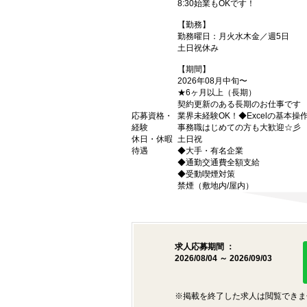
8:30始業もOKです！
【勤務】
勤務曜日：月火水木金／週5日
土日祝休み
【期間】
2026年08月中旬〜
★6ヶ月以上（長期）
契約更新のある長期のお仕事です
応募資格・
業界未経験OK！◆Excelの基
経験
事務職はじめての方も大歓迎☆彡
休日・休暇
土日祝
待遇
◆大手・有名企業
◆通勤交通費全額支給
◆受動喫煙対策
禁煙（敷地内/屋内）
求人応募期間 ：
2026/08/04 ～ 2026/09/03
※掲載を終了した求人は閲覧できま