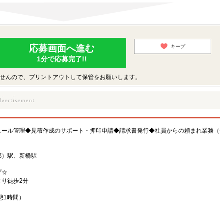
応募画面へ進む
キープ
1分で応募完了!!
せんので、プリントアウトして保管をお願いします。
ュール管理◆見積作成のサポート・押印申請◆請求書発行◆社員からの頼まれ業務（
都）駅、新橋駅
プ☆
り徒歩2分
休憩1時間）