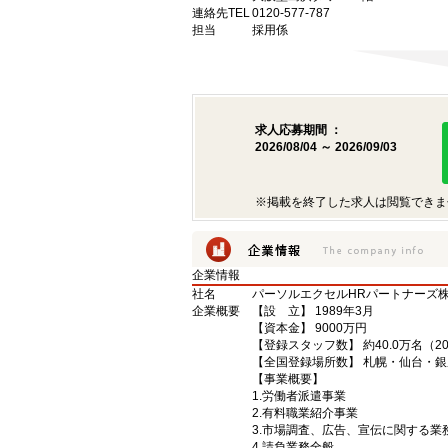
連絡先TEL
0120-577-787
担当
採用係
求人応募期間 ：
2026/08/04 ～ 2026/09/03
※掲載を終了した求人は閲覧できま
企業情報
社名
パーソルエクセルHRパートナーズ
企業概要
【設 立】 1989年3月
【資本金】 9000万円
【登録スタッフ数】 約40.0万名（2
【全国登録場所数】 札幌・仙台・
【事業概要】
1.労働者派遣事業
2.有料職業紹介事業
3.市場調査、広告、宣伝に関する
4.請負業務全般