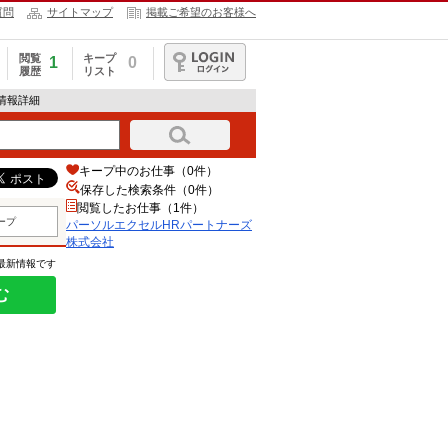
質問
サイトマップ
掲載ご希望のお客様へ
閲覧
キープ
1
0
履歴
リスト
ログイン
情報詳細
キープ中のお仕事（0件）
保存した検索条件（
0
件）
閲覧したお仕事（1件）
ープ
パーソルエクセルHRパートナーズ
株式会社
の最新情報です
む