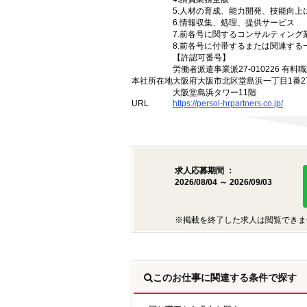
5.人材の育成、能力開発、技能向
6.情報収集、処理、提供サービス
7.前各号に関するコンサルティン
8.前各号に付帯するまたは関連する
【許認可番号】
労働者派遣事業派27-010226 有料職
本社所在地
大阪府大阪市北区堂島浜一丁目1番2
大阪堂島浜タワー11階
URL
https://persol-hrpartners.co.jp/
求人応募期間 ：
2026/08/04 ～ 2026/09/03
※掲載を終了した求人は閲覧できま
このお仕事に関連する条件で探す