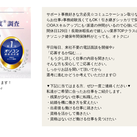
サポート事務好きな方必見☆コミュニケーション取り
らお仕事♪事務経験浅くてもOK！引き継ぎシッカリで
◎OAスキルアップにも↑派遣の仲間がいるので心強い
間休日129日！長期休暇長めで嬉しい♪業界TOPクラス
ナソニック健保年間保険料がとっても、オトクに♪
平日毎日、来社不要の電話面談を開催中♪
「応募するか悩む…」
「もう少し詳しく仕事の内容を聞きたい」
そんな方も安心してご応募ください。
しっかりお話を聞いて頂いてから
選考に進むかどうか考えていただけます◎
ります！
▼下記に当てはまる方、ぜひ一度ご連絡ください▼
♪
私達がご希望に合ったお仕事をご紹介します。
・残業が少ない仕事に転職したい
・結婚を機に働き方を変えたい
・出産後も働ける仕事に就きたい
・資格を活かして働きたい
・資格はないけど働ける仕事を見つけたい