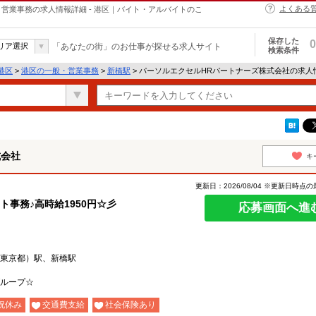
よくある
営業事務の求人情報詳細 - 港区｜バイト・アルバイトのこ
保存した
0
リア選択
「あなたの街」のお仕事が探せる求人サイト
検索条件
港区
>
港区の一般・営業事務
>
新橋駅
> パーソルエクセルHRパートナーズ株式会社の求人
式会社
キ
更新日：2026/08/04 ※更新日時点
事務♪高時給1950円☆彡
応募画面へ進
東京都）駅、新橋駅
ループ☆
祝休み
交通費支給
社会保険あり