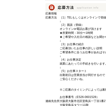
応募情報
応募方法
［1］TELもしくはオンラインで登
↓
［2］面談（登録）
オンラインor電話お選び頂けます
★所要時間：30分〜1時間
★ご希望や入社日の相談などお聞か
↓
［3］お仕事の紹介
ご応募頂いたお仕事の詳しい説明
ご希望条件に合うお仕事があればそ
↓
［4］お仕事決定
就業にあたっての手続きを行います
↓
［5］お仕事スタート
出勤初日は営業担当が同行するので
ご安心くださいね。
※ご応募のタイミングによっては募
お仕事番号（ES26-0601528）
連絡先住所
大阪府大阪市北区堂島浜一丁目1番2
大阪堂島浜タワー11階