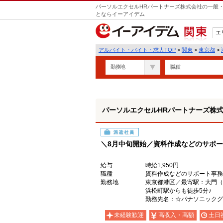
パーソルエクセルHRパートナーズ株式会社の一般・
とならイーアイデム
エ
関東
アルバイト・バイト・求人TOP
>
関東
>
東京都
>
勤務地
職種
パーソルエクセルHRパートナーズ株
派遣社員
＼8月中旬開始／資料作成などのサポート
給与
時給1,950円
職種
資料作成などのサポート事務
勤務地
東京都港区／最寄駅：大門（
浜松町駅からも徒歩5分♪
勤務先名：☆パナソニックグ
未経験歓迎
高収入・高額
土日