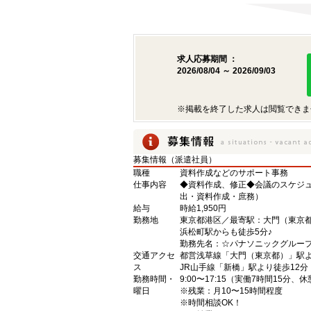
求人応募期間 ：
2026/08/04 ～ 2026/09/03
※掲載を終了した求人は閲覧できま
募集情報（派遣社員）
職種
資料作成などのサポート事務
仕事内容
◆資料作成、修正◆会議のスケジ
出・資料作成・庶務）
給与
時給1,950円
勤務地
東京都港区／最寄駅：大門（東京
浜松町駅からも徒歩5分♪
勤務先名：☆パナソニックグルー
交通アクセ
都営浅草線「大門（東京都）」駅よ
ス
JR山手線「新橋」駅より徒歩12分
勤務時間・
9:00〜17:15（実働7時間15分、
曜日
※残業：月10〜15時間程度
※時間相談OK！