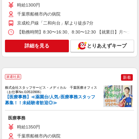
No.I10488410）
時給1300円
医療事務
千葉県船橋市内の病院
時給1300円
京成松戸線「二和向台」駅より徒歩7分
千葉県船橋市内の病院
【勤務時間】8:30〜16:30、8:30〜12:30 【就業日】月〜土
詳細を見る
キープ
詳細を見る
とりあえずキープ
アルバイト
パート
イオン船橋店
調剤薬局での調剤事務
【9:00〜17:00】時給1285円〜1335円 学生時
派遣社員
新着
給1185円 【17:00〜20:00】時給1385円〜1435
株式会社スタッフサービス・メディカル 千葉医療オフィス
円 学生時給1185円 【20:00〜21:30】時給1435
千葉県船橋市山手1-1-8
（お仕事No.I10510906）
円〜1485円 学生時給1185円 時間・曜日加給を含
【医療事務】≪薬園台/人気♪医療事務スタッフ
みます 【パート】 時給1285円〜 5〜8時＋150
募集！！未経験者歓迎◎≫
詳細を見る
キープ
円 17〜20時＋100円 20〜22時＋150円 日祝＋50円
【学生アルバイト】 時給1185円（一律） ※22時
以降深夜割増あり ※別途記載が無い場合は、パー
医療事務
派遣社員
トタイマーとアルバイトの時給が異なる事があり
株式会社トラストグロース 新宿本社 第1営業部
時給1350円
ますので、お問い合わせください。 ※時間帯・曜
内科クリニックの医療事務
日による
千葉県船橋市内の病院