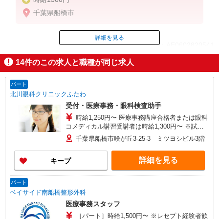
千葉県船橋市
詳細を見る
ID：AE0602820541
14
件のこの求人と職種が同じ求人
掲載期間終了
パート
北川眼科クリニックふたわ
受付・医療事務・眼科検査助手
時給1,250円〜 医療事務講座合格者または眼科
コメディカル講習受講者は時給1,300円〜 ※試用
期間3ヶ月あり ※経験・能力により優遇
千葉県船橋市咲が丘3-25-3 ミツヨシビル3階
詳細を見る
キープ
パート
ベイサイド南船橋整形外科
医療事務スタッフ
［パート］時給1,500円〜 ※レセプト経験者歓