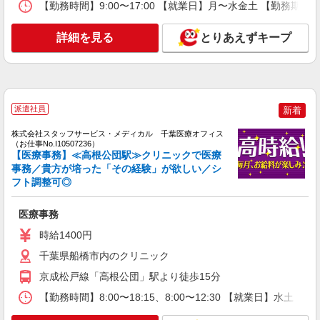
【勤務時間】9:00〜17:00 【就業日】月〜水金土 【勤務期間
詳細を見る
とりあえずキープ
派遣社員
新着
株式会社スタッフサービス・メディカル 千葉医療オフィス
（お仕事No.I10507236）
【医療事務】≪高根公団駅≫クリニックで医療
事務／貴方が培った「その経験」が欲しい／シ
フト調整可◎
医療事務
時給1400円
千葉県船橋市内のクリニック
京成松戸線「高根公団」駅より徒歩15分
【勤務時間】8:00〜18:15、8:00〜12:30 【就業日】水土 