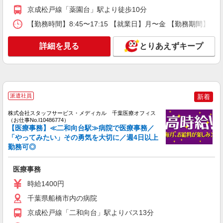
時給：1200円〜 ※資格・経験などによる
京成松戸線「薬園台」駅より徒歩10分
千葉県船橋市
【勤務時間】8:45〜17:15 【就業日】月〜金 【勤務期間】長
詳細を見る
キープ
詳細を見る
とりあえずキープ
派遣社員
株式会社トラストグロース 新宿本社 第1営業部
病院での医療事務
時給：1500円
派遣社員
新着
千葉県船橋市
株式会社スタッフサービス・メディカル 千葉医療オフィス
（お仕事No.I10486774）
詳細を見る
【医療事務】≪二和向台駅≫病院で医療事務／
キープ
「やってみたい」その勇気を大切に／週4日以上
勤務可◎
医療事務
時給1400円
千葉県船橋市内の病院
京成松戸線「二和向台」駅よりバス13分