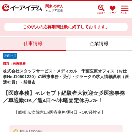
関東
の求人
▼エリア変更
この求人の応募期間は既に終了しております。
仕事情報
企業情報
派遣社員
職種：医療事務
株式会社スタッフサービス・メディカル 千葉医療オフィス（お仕
事No.I10501220）の医療事務・受付・クラークの求人情報詳細（派
遣社員） - 船橋市
【医療事務】≪レセプト経験者大歓迎☆彡医療事務
／車通勤OK／週4日〜/木曜固定休み♪≫！
【船橋市/病院窓口/医療事務/週4日〜OK/経験者】
時給1300円