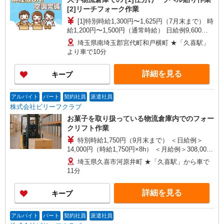
[2]リーチフォーク作業
[1]特別時給1,300円〜1,625円（7月末まで） 時
給1,200円〜1,500円（通常時給） 日給例9,600円
（時給1,200円×8h） 月給例211,200円（時給1,200
埼玉県南埼玉郡宮代町和戸横町 ★「久喜駅」
円×8h×22日） [2]特別時給1,700円（7月末まで）
より車で10分
時給1,600円〜2,000円（通常時給） 日給例12,800
円（時給1,600円×8h） 月給例281,600円（時給
詳細を見る
キープ
1,600円×8h×22日） ※経験・能力による
アルバイト
パート
契約社員
派遣社員
株式会社ビリーフクラブ
お菓子を取り扱っている物流倉庫内でのフォー
クリフト作業
特別時給1,750円（9月末まで） ＜日給例＞
14,000円（時給1,750円×8h） ＜月給例＞308,000
円（時給1,750円×8h×22日） 時給1,650円〜2,063
埼玉県久喜市河原井町 ★「久喜駅」から車で
円（通常時給） ※経験・能力等による
11分
詳細を見る
キープ
アルバイト
パート
契約社員
派遣社員