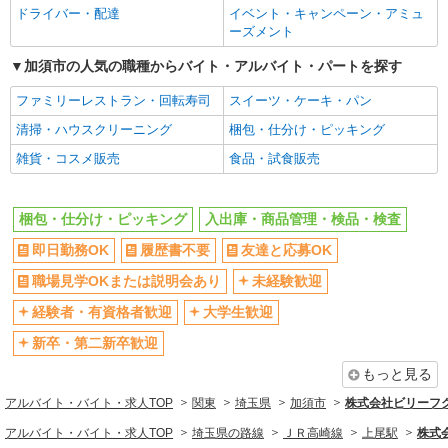
女性活躍中
主婦・主夫歓迎
ドライバー・配達
イベント・キャンペーン・アミュ
フリーター歓迎
学歴不問
ーズメント
ブランクOK
ミドル（40代～）活躍中
加須市の人気の職種からバイト・アルバイト・パートを探す
エルダー（50代～）活躍中
日払い
ファミリーレストラン・回転寿司
スイーツ・ケーキ・パン
週払い
給与前払いOK
清掃・ハウスクリーニング
梱包・仕分け・ピッキング
髪型・髪色自由
髭（ひげ）OK
雑貨・コスメ販売
食品・試食販売
禁煙・分煙
車通勤OK
バイク通勤OK
自転車通勤OK
梱包・仕分け・ピッキング
入出庫・商品管理・検品・検査
残業少なめ（月20h未満）
交通費支給
即日勤務OK
履歴書不要
友達と応募OK
社会保険あり
職場見学OKまたは説明会あり
未経験歓迎
同じ職種から求人を探す
経験者・有資格者歓迎
大学生歓迎
軽作業・製造・物流
新卒・第二新卒歓迎
梱包・仕分け・ピッキング
入出庫・商品管理・検品・検査
もっと見る
同じ特徴から求人を探す
アルバイト・バイト・求人TOP
関東
埼玉県
加須市
株式会社ビリーフ
未経験歓迎
大学生歓迎
アルバイト・バイト・求人TOP
埼玉県の路線
ＪＲ高崎線
上尾駅
株式