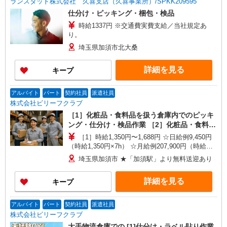
ランスタッド株式会社 久喜支店（久喜事業所）/SPKK209595
仕分け・ピッキング・梱包・検品
時給1337円 ※交通費実費支給／当社規定あ
り。
埼玉県加須市北大桑
詳細を見る
キープ
アルバイト
パート
契約社員
派遣社員
株式会社ビリーフクラブ
［1］化粧品・食料品を扱う倉庫内でのピッキ
ング・仕分け・検品作業 ［2］化粧品・食料品
を扱う倉庫内でのフォークリフト作業
［1］時給1,350円〜1,688円 ☆日給例9,450円
（時給1,350円×7h） ☆月給例207,900円（時給
1,350円×7h×22日） ［2］特別時給2,000円（入社
埼玉県加須市 ★「加須駅」より無料送迎あり
から翌月末迄） 時給1,550円〜1,938円（通常時
給） ☆日給例10,850円（時給1,550円×7h） ☆月
詳細を見る
キープ
給例238,700円（時給1,550円×7h×22日） ※経
験・能力等による
アルバイト
パート
契約社員
派遣社員
株式会社ビリーフクラブ
大手物流倉庫での [1]仕分け・ラベル貼り作業