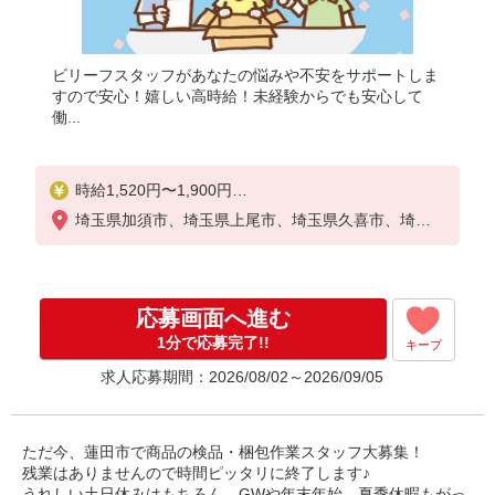
ビリーフスタッフがあなたの悩みや不安をサポートしま
すので安心！嬉しい高時給！未経験からでも安心して
働...
時給1,520円〜1,900円
＜月給例＞267,520円（時給1,520円×8h×22日）
埼玉県加須市、埼玉県上尾市、埼玉県久喜市、埼玉
※経験・能力による
県蓮田市、埼玉県白岡市、埼玉県伊奈町
応募画面へ進む
1分で応募完了!!
キープ
求人応募期間：2026/08/02～2026/09/05
ただ今、蓮田市で商品の検品・梱包作業スタッフ大募集！
残業はありませんので時間ピッタリに終了します♪
うれしい土日休みはもちろん、GWや年末年始、夏季休暇もがっ