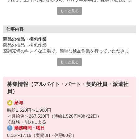
つりあります！
もっと見る
ご家庭をお持ちのスタッフさんも多く在籍しており、用事に合わ
せてお休みを取ることも可能です♪
☆18〜60歳までの男女活躍中
仕事内容
もちろん働くメリットいっぱい！
商品の検品・梱包作業
・土日休み
商品の検品・梱包作業
・車通勤OK
空調完備のキレイな工場で、簡単な検品作業を行っていただきま
・冷蔵庫、電子レンジ、給湯器完備
す。
・仕出し弁当あり
もっと見る
他にもいろいろご用意させていただいております。
まずはお気軽にご応募お待ちしております♪
募集情報（アルバイト・パート・契約社員・派遣社
員）
給与
時給1,520円〜1,900円
＜月給例＞267,520円（時給1,520円×8h×22日）
※経験・能力による
勤務時間・曜日
8:15〜17:15（実働8H・休憩60分）