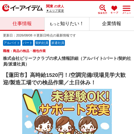
関東
の求人
▼エリア変更
仕事情報
知りたい！
企業情報
もっと
更新日：2026/08/08 ※更新日時点の最新情報です
アルバイト
パート
契約社員
派遣社員
職種：商品の検品・梱包作業
株式会社ビリーフクラブの求人情報詳細（アルバイト/パート/契約社
員/派遣社員）
【蓮田市】高時給1520円！/空調完備/現場見学大歓
迎/製造工場での検品作業／土日休み！