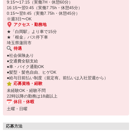
9:15〜17:15（実働7H・休憩60分）
16:15〜翌0:45（実働7.75h・休憩45分）
0:15〜翌8:45（実働7.75h・休憩45分）
※週3日〜OK
アクセス・勤務地
★「白岡駅」より車で15分
★「根金」バス停下車
埼玉県蓮田市
待遇
●社会保険あり
●交通費全額支給
●車・バイク通勤OK
●髪型・髪色自由、ヒゲOK
●給与日前払い制度（規定有。前払いは入社翌週から）
応募資格・経験
未経験OK・経験不問
22時以降の勤務は18歳以上
休日・休暇
土曜・日曜
応募方法