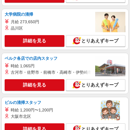
フォークでの構内作業
時給1,600円 別途残業手当支給
大学病院の清掃
埼玉県加須市北大桑 ★マイカー通勤可
月給 273,650円
詳細を見る
品川区
キープ
詳細を見る
とりあえずキープ
派遣社員
ランスタッド株式会社 久喜支店（久喜事業所）/FKKU107034
検品
ベルク各店での店内スタッフ
時給1300円 ※交通費実費支給／当社規定あ
時給 1,065円
り。
古河市・佐野市・前橋市・高崎市・伊勢崎市・太田市・館林市・
埼玉県加須市 国道122号線近く！
詳細を見る
とりあえずキープ
詳細を見る
キープ
アルバイト
パート
ビルの清掃スタッフ
株式会社バイトレ（ADM810905GT06）
時給 1,200円〜1,200円
【迷ったらコレ】箱に入れるだけ♪モクモク軽
大阪市北区
作業スタッフ
時給1364円〜時給1600円（就業先により異な
詳細を見る
とりあえずキープ
る）