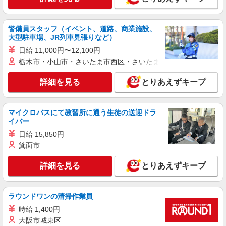
埼玉県加須市
警備員スタッフ（イベント、道路、商業施設、
詳細を見る
キープ
大型駐車場、JR列車見張りなど）
日給 11,000円〜12,100円
派遣社員
栃木市・小山市・さいたま市西区・さいたま市岩槻区・久喜市・
ランスタッド株式会社 久喜支店（久喜事業所）/FKKU107005
仕分け・ピッキング・梱包
詳細を見る
とりあえずキープ
時給1337円 ※交通費実費支給／当社規定あ
り。通勤交通費実費支払／上限4万円／月※規定あ
り
マイクロバスにて教習所に通う生徒の送迎ドラ
埼玉県加須市 （加須流通業務団地） 花崎駅
イバー
から無料送迎あり
日給 15,850円
詳細を見る
箕面市
キープ
詳細を見る
とりあえずキープ
派遣社員
ランスタッド株式会社 久喜支店（久喜事業所）/FKKU106990
食品加工・検査・袋詰め
ラウンドワンの清掃作業員
時給1290円 ※交通費実費支給／当社規定あ
時給 1,400円
り。
大阪市城東区
埼玉県加須市 加須市