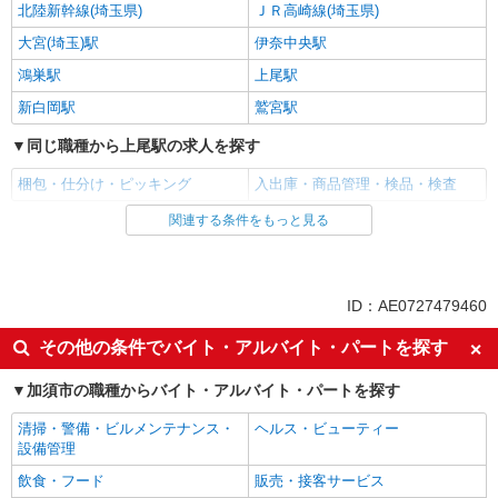
北陸新幹線(埼玉県)
ＪＲ高崎線(埼玉県)
大宮(埼玉)駅
伊奈中央駅
鴻巣駅
上尾駅
新白岡駅
鷲宮駅
同じ職種から上尾駅の求人を探す
梱包・仕分け・ピッキング
入出庫・商品管理・検品・検査
関連する条件をもっと見る
同じ雇用形態から上尾駅の求人を探す
アルバイト
パート
契約社員
派遣社員
ID：AE0727479460
同じ特徴から上尾駅の求人を探す
その他の条件でバイト・アルバイト・パートを探す
即日勤務OK
履歴書不要
加須市の職種からバイト・アルバイト・パートを探す
友達と応募OK
職場見学OKまたは説明会あり
清掃・警備・ビルメンテナンス・
ヘルス・ビューティー
未経験歓迎
経験者・有資格者歓迎
設備管理
大学生歓迎
新卒・第二新卒歓迎
飲食・フード
販売・接客サービス