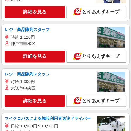
詳細を見る
キープ
詳細を見る
とりあえずキープ
派遣社員
ランスタッド株式会社 久喜支店（久喜事業所）/FKKU106945
レジ・商品陳列スタッフ
仕分け・ピッキング・梱包
時給 1,120円
時給1350円 ※月収例17.1万円（残業等含む収
神戸市垂水区
入例） 月収例：171000円＝1350円×7時間55分×16
日勤務の場合＋残業代、交通費別途支給 ※交通費
埼玉県加須市 マイカー通勤可能/駐車場完備
詳細を見る
とりあえずキープ
実費支給／当社規定あり。通勤交通費実費支払／
上限4万円／月※規定あり
詳細を見る
キープ
レジ・商品陳列スタッフ
派遣社員
時給 1,300円
ランスタッド株式会社 久喜支店（久喜事業所）/FKKU106996
大阪市中央区
食品加工・検査・袋詰め
詳細を見る
とりあえずキープ
時給1290円 ※交通費実費支給／当社規定あ
り。
埼玉県加須市 旧大利根町／北川辺寄り
マイクロバスによる施設利用者送迎ドライバー
日給 10,900円〜10,900円
詳細を見る
キープ