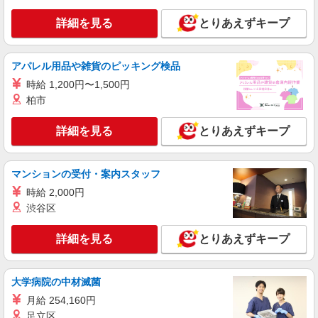
詳細を見る
とりあえずキープ
詳細を見る
キープ
派遣社員
アパレル用品や雑貨のピッキング検品
ランスタッド株式会社 久喜支店（久喜事業所）/FKKU106928
時給 1,200円〜1,500円
仕分け・ピッキング・梱包
柏市
時給1350円 ※お仕事の内容・職種・勤務地に
より異なります。 ※交通費実費支給／当社規定あ
詳細を見る
とりあえずキープ
り。通勤交通費実費支払／上限4万円／月※規定あ
埼玉県加須市 ※お仕事内容により異なりま
り
す。
マンションの受付・案内スタッフ
詳細を見る
キープ
時給 2,000円
渋谷区
派遣社員
ランスタッド株式会社 久喜支店（久喜事業所）/FKKU106854
詳細を見る
とりあえずキープ
仕分け・ピッキング・梱包
時給1300円 ※月収例10.1万円（残業等含む収
入例） 月収例：101400円＝1300円×6時間30分×12
大学病院の中材滅菌
日勤務の場合＋交通費別途支給 ※交通費実費支給
埼玉県加須市 （羽生バイパス近く） マイカ
月給 254,160円
／当社規定あり。通勤交通費実費支払／上限4万円
ー通勤可能/駐車場完備
足立区
／月※規定あり