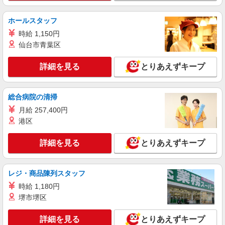
株式会社テクノ・サービス 埼玉県エリア（02）
工場のカンタン軽作業、倉庫での箱詰め・入出
ホールスタッフ
荷など ★未経験OKのお仕事たくさん！
時給 1,150円
■時給1300円〜1500円（就業先により異なる）
仙台市青葉区
＋交通費
埼玉県内に多数あり 加須市、戸田市など
詳細を見る
とりあえずキープ
詳細を見る
キープ
総合病院の清掃
派遣社員
月給 257,400円
ランスタッド株式会社 久喜支店（久喜事業所）/FKKU107009
港区
検品
時給1500円 ※交通費実費支給／当社規定あ
詳細を見る
とりあえずキープ
り。通勤交通費実費支払／上限4万円／月※規定あ
り
埼玉県加須市 「加須駅」より車で10分
レジ・商品陳列スタッフ
詳細を見る
キープ
時給 1,180円
堺市堺区
契約社員
株式会社アポロス
詳細を見る
とりあえずキープ