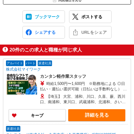
閲覧履歴を見る
ブックマーク
ポストする
シェアする
URLをシェア
20
件のこの求人と職種が同じ求人
アルバイト
パート
派遣社員
株式会社マイワーク
カンタン軽作業スタッフ
時給1,500円〜1,600円 ※勤務地による ◎日
払い・週払い選択可能（日払いは手数料なし） ◎
残業手当、リーダー手当、深夜手当あり！
【埼玉】 大宮、浦和、川口、久喜、蕨、西川
口、南浦和、東川口、武蔵浦和、北浦和、さいた
ま新都心、 草加、上尾、春日部、戸田公園、東浦
和、与野、桶川、他 他にも一都三県各地にあり。
詳細を見る
キープ
ご希望をお聞かせください。 ☆送迎バス有／バイ
ク・自転車通勤OKなどの勤務地もアリ
派遣社員