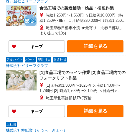
株式会社ビリーフクラブ
食品工場での製造補助・検品・梱包作業
時給1,250円〜1,563円 ☆日給例10,000円（時
給1,250円×8h） ☆月給例220,000円（時給1,250円
×8h×22日） ※経験・能力等による
埼玉県春日部市小渕 ★最寄り「北春日部駅」
より徒歩で10分
詳細を見る
キープ
アルバイト
パート
契約社員
派遣社員
株式会社ビリーフクラブ
[1]食品工場でのライン作業 [2]食品工場内での
フォークリフト作業
[1] a.時給1,300円〜1625円 b.時給1,430円〜
1,788円 [2] 時給1,700円〜2,125円 ＜日給例＞
13,600円（時給1,700円×8h） ＜月給例＞299,200
埼玉県北葛飾郡杉戸町深輪
円（時給1,700円×8h×22日） ※経験・能力・時間
帯による
詳細を見る
キープ
正社員
株式会社桂紙業（かつらしぎょう）