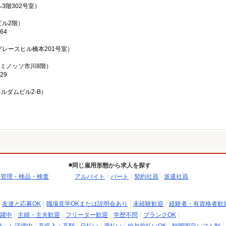
3階302号室）
ビル2階）
64
グレースヒル橋本201号室）
ルミノッソ市川8階）
29
ネルダムビル2-B）
同じ雇用形態から求人を探す
品管理・検品・検査
アルバイト
パート
契約社員
派遣社員
友達と応募OK
職場見学OKまたは説明会あり
未経験歓迎
経験者・有資格者歓
躍中
主婦・主夫歓迎
フリーター歓迎
学歴不問
ブランクOK