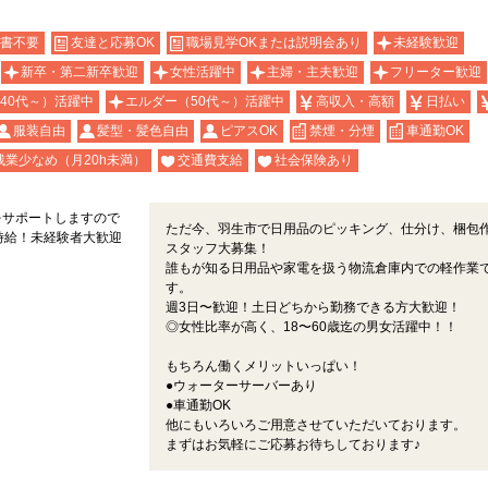
書不要
友達と応募OK
職場見学OKまたは説明会あり
未経験歓迎
新卒・第二新卒歓迎
女性活躍中
主婦・主夫歓迎
フリーター歓迎
40代～）活躍中
エルダー（50代～）活躍中
高収入・高額
日払い
服装自由
髪型・髪色自由
ピアスOK
禁煙・分煙
車通勤OK
残業少なめ（月20h未満）
交通費支給
社会保険あり
をサポートしますので
ただ今、羽生市で日用品のピッキング、仕分け、梱包
高時給！未経験者大歓迎
スタッフ大募集！
誰もが知る日用品や家電を扱う物流倉庫内での軽作業
す。
週3日〜歓迎！土日どちから勤務できる方大歓迎！
◎女性比率が高く、18〜60歳迄の男女活躍中！！
もちろん働くメリットいっぱい！
●ウォーターサーバーあり
●車通勤OK
他にもいろいろご用意させていただいております。
まずはお気軽にご応募お待ちしております♪