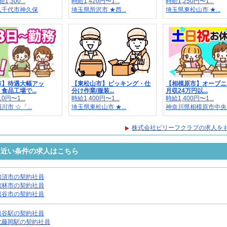
,300...
時給1,420円〜1...
時給1,250円〜1...
八千代市神久保
埼玉県所沢市 ★西...
埼玉県東松山市 ★...
市】待遇大幅アッ
【東松山市】ピッキング・仕
【相模原市】オープニ
食品工場で...
分け作業/服装...
月収24万円以...
0円〜1...
時給1,400円〜1...
時給1,400円〜1...
市 ☆「...
埼玉県東松山市 ★...
神奈川県相模原市中央..
株式会社ビリーフクラブの求人を
に近い条件の求人はこちら
加須市の契約社員
館林市の契約社員
熊谷市の契約社員
熊谷駅の契約社員
北藤岡駅の契約社員