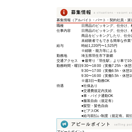
募集情報（アルバイト・パート・契約社員・派
職種
日用品のピッキング、仕分け、
仕事内容
日用品のピッキング、仕分け、
商品をピッキングしたり、仕分
未経験者でもできる簡単な作業
給与
時給1,220円〜1,525円
※経験・能力等による
勤務地
埼玉県羽生市下新郷
交通アクセス
★最寄り「羽生駅」より車で10
勤務時間・曜日
9:30〜18:00（実働7.25h・休憩
9:30〜17:00（実働6.5h・休憩
9:30〜16:00（実働5.5h・休憩
※週3日〜勤務OK
待遇
●社保あり
●交通費規定内支給
●車・バイク通勤OK
●服装自由（規定有）
●髪型・髪色自由
●ピアスOK
●給与前払い制度（規定有。前
アピールポイント