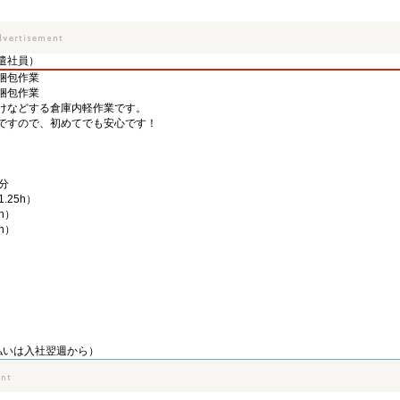
遣社員）
梱包作業
梱包作業
けなどする倉庫内軽作業です。
ですので、初めてでも安心です！
分
1.25h）
1h）
1h）
払いは入社翌週から）