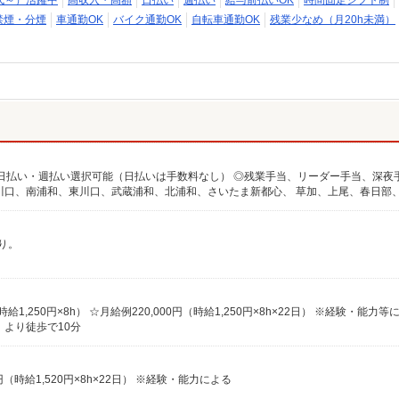
代～）活躍中
高収入・高額
日払い
週払い
給与前払いOK
時間固定シフト制
禁煙・分煙
車通勤OK
バイク通勤OK
自転車通勤OK
残業少なめ（月20h未満）
り。
（時給1,250円×8h） ☆月給例220,000円（時給1,250円×8h×22日） ※経験・能力等
」より徒歩で10分
20円（時給1,520円×8h×22日） ※経験・能力による