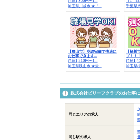
時給1,300円〜1...
［1］時給1
埼玉県川越市 ★「...
千葉県
【狭山市】空調完備で快適に
【桶川
お仕事できます...
プ！！！
時給1,210円〜1...
時給1,41
埼玉県狭山市 ★最...
埼玉県桶川
株式会社ビリーフクラブのお仕事
同じエリアの求人
同じ駅の求人