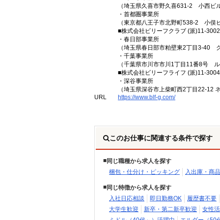
（埼玉県久喜市野久喜631-2 小西ビル
・首都圏事業所
（東京都八王子市北野町538-2 小俣
■株式会社ビリーフクラブ (派)11-3002
・春日部事業所
（埼玉県春日部市粕壁東2丁目3-40 
・千葉事業所
（千葉県市川市市川1丁目11番8号 
■株式会社ビリーフライフ (派)11-3004
・深谷事業所
（埼玉県深谷市上柴町西2丁目22-12 
URL
https://www.blf-g.com/
このお仕事に関連する条件で探す
同じ職種から求人を探す
梱包・仕分け・ピッキング
入出庫・商
同じ特徴から求人を探す
入社日応相談
即日勤務OK
履歴書不要
大学生歓迎
新卒・第二新卒歓迎
女性活