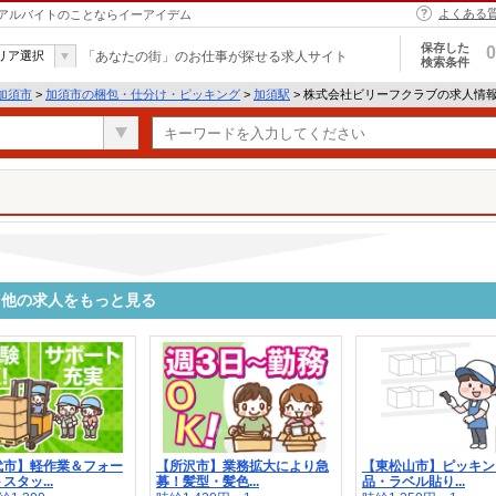
よくある
アルバイトのことならイーアイデム
保存した
0
リア選択
「あなたの街」のお仕事が探せる求人サイト
検索条件
加須市
>
加須市の梱包・仕分け・ピッキング
>
加須駅
> 株式会社ビリーフクラブの求人情
る他の求人をもっと見る
代市】軽作業＆フォー
【所沢市】業務拡大により急
【東松山市】ピッキン
スタッ...
募！髪型・髪色...
品・ラベル貼り...