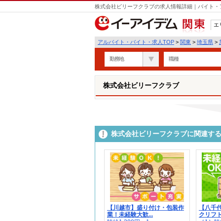
株式会社ビリーフクラブの求人情報詳細｜バイト・
エ
関東
アルバイト・バイト・求人TOP
>
関東
>
埼玉県
>
勤務地
職種
株式会社ビリーフクラブ
株式会社ビリーフクラブに関連す
【川越市】盛り付け・包装作
【八千
業！未経験大歓...
クリフト