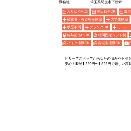
勤務地
埼玉県羽生市下新郷
入社日応相談
即日勤務OK
履歴
経験者・有資格者歓迎
大学生歓迎
学歴不問
ブランクOK
ミドル（
給与前払いOK
時間固定シフト制
バイク通勤OK
自転車通勤OK
ビリーフスタッフがあなたの悩みや不安
安心！時給1,220円〜1,525円で嬉しい
♪