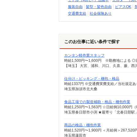
ミドル（40代～）活躍中
エルダー（50
服装自由
髪型・髪色自由
ピアスOK
交通費支給
社会保険あり
このお仕事に近い条件で探す
カンタン軽作業スタッフ
仕分け・ピッキング・梱包・検品
時給1337円 ※交通費実費支給／当社規定あ
埼玉県加須市北大桑
食品工場での製造補助・検品・梱包作業
時給1,250円〜1,563円 ☆日給例10,000円
埼玉県春日部市小渕 ★最寄り「北春日部駅
商品の検品・梱包作業
時給1,520円〜1,900円 ＜月給例＞267,5
埼玉県蓮田市