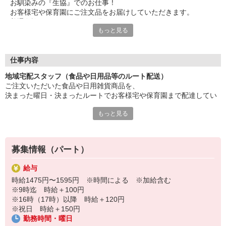
お馴染みの『生協』でのお仕事！
お客様宅や保育園にご注文品をお届けしていただきます。
普通免許があれば経験は不問。
もっと見る
安心して始められるよう、全車オートマ・バックモニター付きの
車両を準備し
先輩スタッフもしっかりとサポートしていきます。
仕事内容
＜ 公私のバランスもバッチリ ＞
地域宅配スタッフ（食品や日用品等のルート配送）
働きやすい時間帯で確かな収入も見込めます◎
ご注文いただいた食品や日用雑貨商品を、
プライベートの予定も組みやすいですよ。
決まった曜日・決まったルートでお客様宅や保育園まで配達してい
ただきます。
＜ 充実の待遇・福利厚生にご注目を ＞
もっと見る
宅配BOXや置き配を希望される御家庭も多く、ご不在の御家庭が多
スタッフに安心して、長く活躍してもらえるよう
くても
収入・健康面やライフステージへの対応、
自分のペースで配達をして頂けます！
スキルアップのサポートなど、待遇を手厚く整えています。
事務、建設、製造、小売り等、他業種の経験ある方活躍中！
募集情報（パート）
■曜日ごとの固定ルート
給与
時給1475円〜1595円 ※時間による ※加給含む
■1.5t全車オートマ、バックモニター付
※9時迄 時給＋100円
※16時（17時）以降 時給＋120円
■積み込み作業なし
※祝日 時給＋150円
勤務時間・曜日
★未経験の方も安心、身体の負担も少なめです。