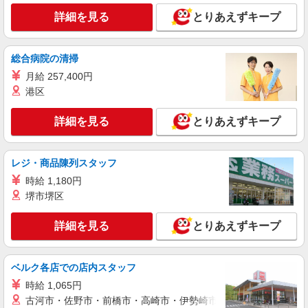
詳細を見る
とりあえずキープ
アルバイト
ライフ仲宿店（店舗コード620）
品出し（商品陳列）
総合病院の清掃
時給1,235円
月給 257,400円
ライフ仲宿店 東京都板橋区仲宿47－11
港区
詳細を見る
キープ
詳細を見る
とりあえずキープ
アルバイト
ライフ前野町店（店舗コード826）
レジ・商品陳列スタッフ
作業場清掃
時給 1,180円
時給1,235円以上
堺市堺区
ライフ前野町店 東京都板橋区前野町1-20-18
詳細を見る
とりあえずキープ
詳細を見る
キープ
ベルク各店での店内スタッフ
パート
時給 1,065円
ライフ仲宿店（店舗コード620）
古河市・佐野市・前橋市・高崎市・伊勢崎市・太田市・館林市・
鮮魚