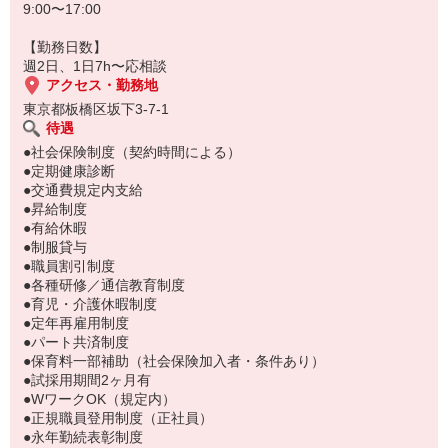
9:00〜17:00
【勤務日数】
週2日、1日7h〜応相談
アクセス・勤務地
東京都板橋区坂下3-7-1
待遇
●社会保険制度（契約時間による）
●定期健康診断
●交通費規定内支給
●昇給制度
●有給休暇
●制服貸与
●職員割引制度
●各種研修／通信教育制度
●育児・介護休暇制度
●定年再雇用制度
●パート共済制度
●保育料一部補助（社会保険加入者・条件あり）
●試採用期間2ヶ月有
●WワークOK（規定内）
●正規職員登用制度（正社員）
●永年勤続表彰制度