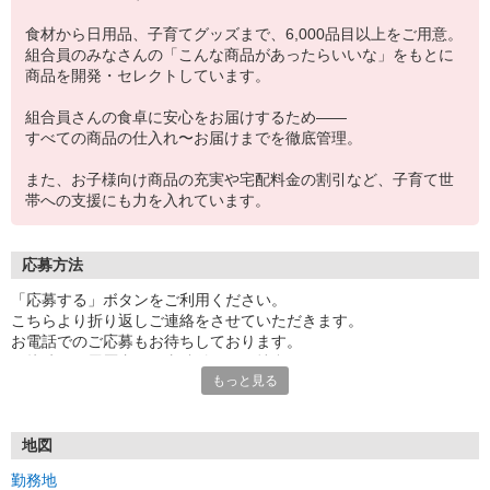
食材から日用品、子育てグッズまで、6,000品目以上をご用意。
組合員のみなさんの「こんな商品があったらいいな」をもとに
商品を開発・セレクトしています。
組合員さんの食卓に安心をお届けするため――
すべての商品の仕入れ〜お届けまでを徹底管理。
また、お子様向け商品の充実や宅配料金の割引など、子育て世
帯への支援にも力を入れています。
応募方法
「応募する」ボタンをご利用ください。
こちらより折り返しご連絡をさせていただきます。
お電話でのご応募もお待ちしております。
面接時には履歴書（写真貼付）をご持参ください。
もっと見る
※電話受付／10時〜20時、土・日・祝日10時〜18時
【応募後のフロー】
御応募頂いてから最短3日で面接をさせて頂きます。
地図
採用となった方は、面接から最短1週間で勤務スタート可能です！
勤務地