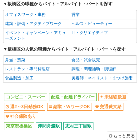
板橋区の職種からバイト・アルバイト・パートを探す
社会保険あり
オフィスワーク・事務
営業
同じ職種から求人を探す
建築・設備・アクティブワーク
ヘルス・ビューティー
販売・接客サービス
イベント・キャンペーン・アミュ
IT・クリエイティブ
コンビニ・スーパー
ーズメント
ドライバー・配達
板橋区の人気の職種からバイト・アルバイト・パートを探す
配送・配達ドライバー
弁当・惣菜
食品・試食販売
同じ特徴から求人を探す
レストラン・専門料理店
調理・調理補助・調理師
食品製造・加工
美容師・ネイリスト・まつげ施術
未経験歓迎
週2～3日勤務OK
副業・WワークOK
交通費支給
社会保険あり
コンビニ・スーパー
配送・配達ドライバー
未経験歓迎
週2～3日勤務OK
副業・WワークOK
交通費支給
社会保険あり
東京都板橋区
浮間舟渡駅
志村三丁目駅
もっと見る