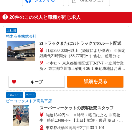
シェアする
URLをシェア
20
件のこの求人と職種が同じ求人
正社員
柏木商事株式会社
2tトラックまたは3tトラックでのルート配送
月給280,000円以上（経験により優遇） ※固定
残業代21時間分（38,770円〜）含む。超過分は別
途支給。 ＜年収例＞ 4,200,000円（40歳/入社1年
＜本社＞ 東京都板橋区坂下3-37-7 ＜立川営業
目）他各種手当あり
所＞ 東京都立川市上砂町4-36-1 ※勤務地はお選び
いただけます。 ※2027年3月以降に東大和市の新
築社屋（自社ビル）に移転します。
詳細を見る
キープ
アルバイト
パート
ピーコックストア高島平店
スーパーマーケットの接客販売スタッフ
時給1349円〜 ※時間・曜日による ※高校
生 時給1349円〜 【土日】歓迎・優遇 ※日・
祝 時給＋20円
東京都板橋区高島平2丁目33-1-101