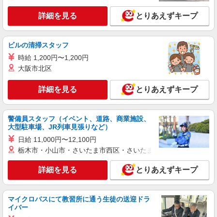
時給1,235円以上 日祝は時給+100円、時間帯手
詳細を見る
とりあえずキープ
当あり
ライフ仲宿店 東京都板橋区仲宿47－11
ビルの清掃スタッフ
詳細を見る
キープ
時給 1,200円〜1,200円
大阪市北区
パート
ライフ板橋富士見町店（店舗コード681）
詳細を見る
とりあえずキープ
登録販売者
時給1,500円以上 日曜祝日 時給1,600円以上 17
時以降 時給1,600円以上 20時以降 時給1,700円以
警備員スタッフ（イベント、道路、商業施設、
上
大型駐車場、JR列車見張りなど）
ライフ板橋富士見町店 東京都板橋区富士見町
4-8
日給 11,000円〜12,100円
栃木市・小山市・さいたま市西区・さいたま市岩槻区・久喜市・
詳細を見る
キープ
詳細を見る
とりあえずキープ
アルバイト
ライフ赤塚店（店舗コード822）
マイクロバスにて教習所に通う生徒の送迎ドラ
作業場清掃
イバー
時給1,235円以上