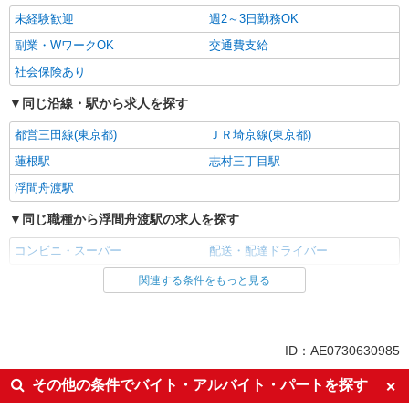
未経験歓迎
週2～3日勤務OK
副業・WワークOK
交通費支給
社会保険あり
同じ沿線・駅から求人を探す
都営三田線(東京都)
ＪＲ埼京線(東京都)
蓮根駅
志村三丁目駅
浮間舟渡駅
同じ職種から浮間舟渡駅の求人を探す
コンビニ・スーパー
配送・配達ドライバー
関連する条件をもっと見る
同じ雇用形態から浮間舟渡駅の求人を探す
パート
同じ特徴から浮間舟渡駅の求人を探す
ID：AE0730630985
未経験歓迎
週2～3日勤務OK
その他の条件でバイト・アルバイト・パートを探す
副業・WワークOK
交通費支給