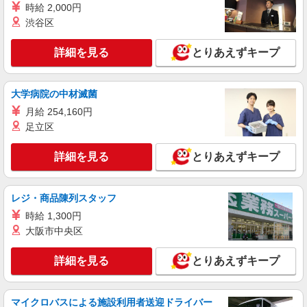
時給 2,000円
パート
渋谷区
ライフ仲宿店（店舗コード620）
惣菜
詳細を見る
とりあえずキープ
時給1,235円以上 日祝+100円、時間帯手当あり
ライフ仲宿店 東京都板橋区仲宿47－11
大学病院の中材滅菌
月給 254,160円
詳細を見る
キープ
足立区
パート
詳細を見る
とりあえずキープ
ライフ板橋店（店舗コード610）
精肉
時給1,235円以上
レジ・商品陳列スタッフ
ライフ板橋店 東京都板橋区板橋4-6-1
時給 1,300円
大阪市中央区
詳細を見る
キープ
詳細を見る
とりあえずキープ
マイクロバスによる施設利用者送迎ドライバー