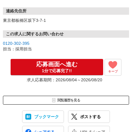
面接までの流れについて
連絡先住所
ご応募の後、
東京都板橋区坂下3-7-1
担当よりご案内をさせていただきます。
応募 ⇒ 条件確認 ⇒ 面接 ⇒ 合否
この求人に関するお問い合わせ
※選考状況により、書類選考など一部選考フローを変更する場合が
0120-302-395
ございます。
担当：採用担当
応募画面へ進む
1分で応募完了!!
キープ
求人応募期間：2026/08/04～2026/08/20
閲覧履歴を見る
ブックマーク
ポストする