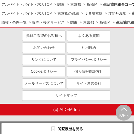
アルバイト・バイト・求人TOP
関東
東京都
板橋区
生活協同組合コー
アルバイト・バイト・求人TOP
東京都の路線
ＪＲ埼京線
浮間舟渡駅
職種・条件一覧
販売・接客サービス
関東
東京都
板橋区
生活協同組
掲載ご希望のお客様へ
よくある質問
お問い合わせ
利用規約
リンクについて
プライバシーポリシー
Cookieポリシー
個人情報保護方針
メールサービスについて
サイト運営会社
サイトマップ
(c) AIDEM Inc.
TOPへ
閲覧履歴を見る