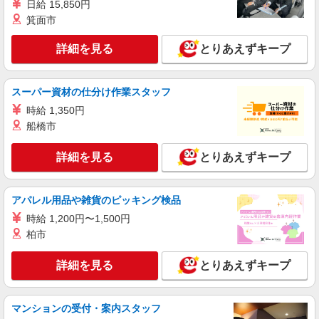
日給 15,850円
ライフ赤塚店 東京都板橋区赤塚1-16-12
箕面市
詳細を見る
キープ
詳細を見る
とりあえずキープ
パート
ライフ仲宿店（店舗コード620）
スーパー資材の仕分け作業スタッフ
精肉
時給 1,350円
時給1,235円以上 日祝+100円、時間帯手当あり
船橋市
ライフ仲宿店 東京都板橋区仲宿47－11
詳細を見る
とりあえずキープ
詳細を見る
キープ
アパレル用品や雑貨のピッキング検品
パート
時給 1,200円〜1,500円
ライフ板橋店（店舗コード610）
柏市
鮮魚
時給1,235円以上
詳細を見る
とりあえずキープ
ライフ板橋店 東京都板橋区板橋4-6-1
詳細を見る
マンションの受付・案内スタッフ
キープ