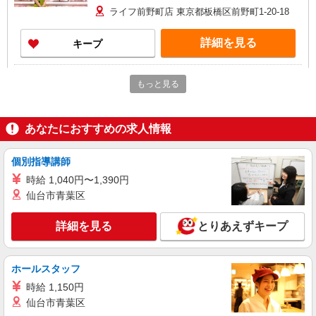
ライフ前野町店 東京都板橋区前野町1-20-18
詳細を見る
キープ
パート
もっと見る
ライフ仲宿店（店舗コード620）
青果
時給1,235円以上
あなたにおすすめの求人情報
ライフ仲宿店 東京都板橋区仲宿47－11
個別指導講師
詳細を見る
キープ
時給 1,040円〜1,390円
仙台市青葉区
アルバイト
ライフ前野町店（店舗コード826）
詳細を見る
とりあえずキープ
夜間店舗運営補助
時給1,300円以上
ホールスタッフ
ライフ前野町店 東京都板橋区前野町1-20-18
時給 1,150円
仙台市青葉区
詳細を見る
キープ