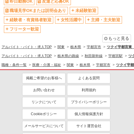
即日勤務OK
友達と応募OK
資格取得支援制度あり
髪型・髪色自由
職場見学OKまたは説明会あり
未経験歓迎
髭（ひげ）OK
ネイルOK
経験者・有資格者歓迎
女性活躍中
主婦・主夫歓迎
同じ職種から求人を探す
フリーター歓迎
医療・介護・福祉
もっと見る
サービス提供責任者・ソーシャルワーカー
アルバイト・バイト・求人TOP
関東
栃木県
宇都宮市
ツクイ宇都宮東
同じ特徴から求人を探す
アルバイト・バイト・求人TOP
栃木県の路線
秋田新幹線
宇都宮駅
ツ
未経験歓迎
ミドル（40代～）活躍中
職種・条件一覧
医療・介護・福祉
関東
栃木県
宇都宮市
ツクイ宇都
副業・WワークOK
交通費支給
掲載ご希望のお客様へ
よくある質問
社会保険あり
産休・育休取得実績あり
社員登用あり
お問い合わせ
利用規約
リンクについて
プライバシーポリシー
Cookieポリシー
個人情報保護方針
メールサービスについて
サイト運営会社