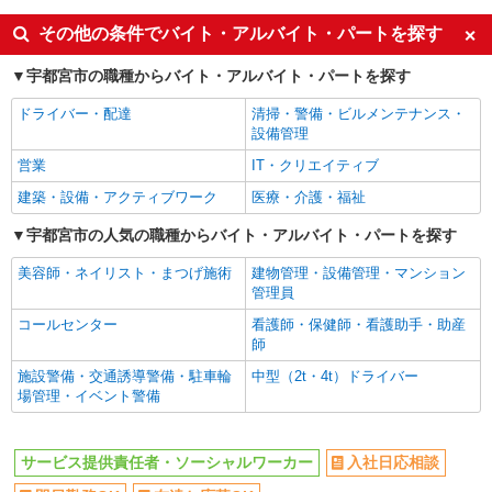
同じ特徴から宇都宮駅の求人を探す
その他の条件でバイト・アルバイト・パートを探す
入社日応相談
即日勤務OK
宇都宮市の職種からバイト・アルバイト・パートを探す
友達と応募OK
職場見学OKまたは説明会あり
ドライバー・配達
清掃・警備・ビルメンテナンス・
未経験歓迎
経験者・有資格者歓迎
設備管理
女性活躍中
主婦・主夫歓迎
営業
IT・クリエイティブ
フリーター歓迎
学歴不問
建築・設備・アクティブワーク
医療・介護・福祉
ブランクOK
ミドル（40代～）活躍中
宇都宮市の人気の職種からバイト・アルバイト・パートを探す
エルダー（50代～）活躍中
昇給あり
美容師・ネイリスト・まつげ施術
建物管理・設備管理・マンション
禁煙・分煙
バイク通勤OK
管理員
自転車通勤OK
残業ほぼなし
コールセンター
看護師・保健師・看護助手・助産
師
副業・WワークOK
転勤なし
施設警備・交通誘導警備・駐車輪
中型（2t・4t）ドライバー
交通費支給
社会保険あり
場管理・イベント警備
産休・育休取得実績あり
各種手当（家族・役職・インセン
ティブなど）あり
サービス提供責任者・ソーシャルワーカー
入社日応相談
研修制度あり
社員登用あり