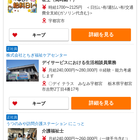
時給1700〜2125円 ＜日払い有/週払い有/交通
費全支給(ガソリン代含む)＞
宇都宮市
詳細を見る
キープ
正社員
株式会社とちぎ福祉ケアセンター
デイサービスにおける生活相談員業務
月給240,000円〜280,000円 ※経験・能力考慮
します
〇デイ テラス みなみ宇都宮 栃木県宇都宮
市吉野2丁目4番17号
詳細を見る
キープ
正社員
うつのみや訪問介護ステーション にこっと
介護福祉士
月給240,000円〜260,000円（一律手当含む）