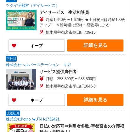
ツクイ宇都宮（デイサービス）
デイサービス 生活相談員
時給1,340円〜1,629円 ★土日祝日は時給100円
アップ！ ※給与幅は資格・経験等による
栃木県宇都宮市鶴田町739-15
詳細を見る
キープ
正社員
株式会社ヘルパーステーション キガ
サービス提供責任者
月額 258,300円〜283,500円
栃木県宇都宮市平出町1043-3
詳細を見る
キープ
派遣社員
株式会社kotrio /●UT-H-1732421
日払い対応可⇒利用者多数♪宇都宮市の介護福
祉士（高時給！）