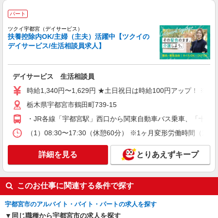
パート
ツクイ宇都宮（デイサービス）
扶養控除内OK/主婦（主夫）活躍中【ツクイの
デイサービス/生活相談員求人】
デイサービス 生活相談員
時給1,340円〜1,629円 ★土日祝日は時給100円アップ！ 
栃木県宇都宮市鶴田町739-15
・JR各線「宇都宮駅」西口から関東自動車バス乗車、「十九
（1）08:30〜17:30（休憩60分） ※1ヶ月変形労働時間（
詳細を見る
とりあえずキープ
このお仕事に関連する条件で探す
宇都宮市のアルバイト・バイト・パートの求人を探す
同じ職種から宇都宮市の求人を探す