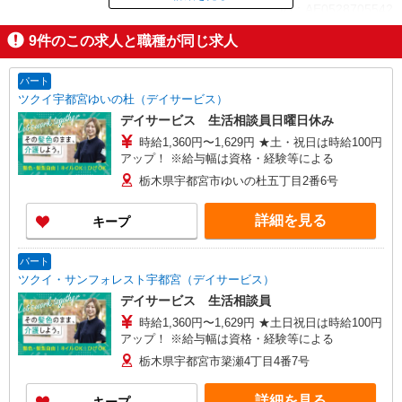
ID：AE0528705542
9
件のこの求人と職種が同じ求人
掲載期間終了
パート
ツクイ宇都宮ゆいの杜（デイサービス）
デイサービス 生活相談員日曜日休み
時給1,360円〜1,629円 ★土・祝日は時給100円
アップ！ ※給与幅は資格・経験等による
栃木県宇都宮市ゆいの杜五丁目2番6号
詳細を見る
キープ
パート
ツクイ・サンフォレスト宇都宮（デイサービス）
デイサービス 生活相談員
時給1,360円〜1,629円 ★土日祝日は時給100円
アップ！ ※給与幅は資格・経験等による
栃木県宇都宮市簗瀬4丁目4番7号
詳細を見る