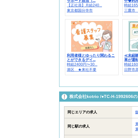
サポート担当（...
中◆利用者
【正社員】月給240...
時給165
東京都国分寺市
三鷹市 
利用者様とゆったり関わるこ
≪未経
とができるデイ...
車が運転で
時給2400円〜30...
時給160
港区 ★来社不要
日野市高
株式会社kotrio /●TC-H-199
同じエリアの求人
同じ駅の求人