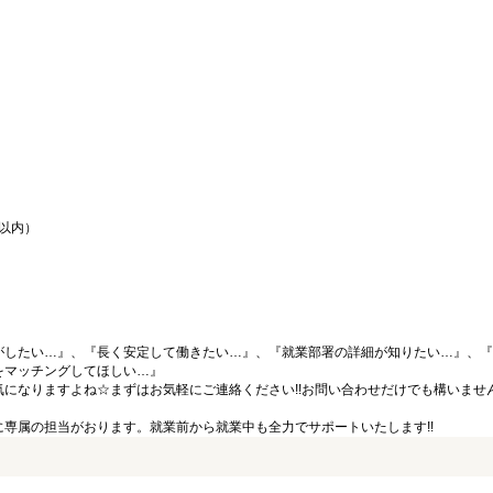
間以内）
がしたい…』、『長く安定して働きたい…』、『就業部署の詳細が知りたい…』、『
をマッチングしてほしい…』
になりますよね☆まずはお気軽にご連絡ください!!お問い合わせだけでも構いません
専属の担当がおります。就業前から就業中も全力でサポートいたします!!