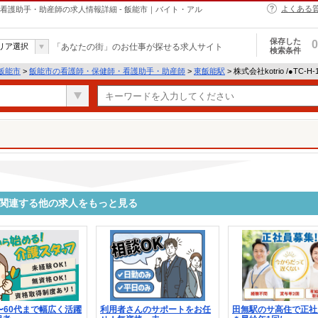
よくある
・保健師・看護助手・助産師の求人情報詳細 - 飯能市｜バイト・アル
保存した
0
リア選択
「あなたの街」のお仕事が探せる求人サイト
検索条件
飯能市
>
飯能市の看護師・保健師・看護助手・助産師
>
東飯能駅
> 株式会社kotrio /●TC-
2606に関連する他の求人をもっと見る
〜60代まで幅広く活躍
利用者さんのサポートをお任
田無駅のサ高住で正社