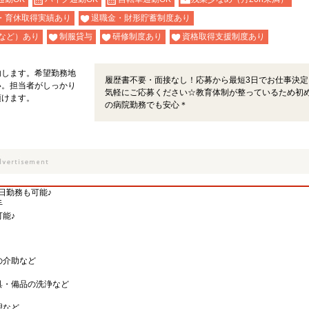
・育休取得実績あり
退職金・財形貯蓄制度あり
など）あり
制服貸与
研修制度あり
資格取得支援制度あり
内します。希望勤務地
履歴書不要・面接なし！応募から最短3日でお仕事決定
い。担当者がしっかり
気軽にご応募ください☆教育体制が整っているため初
頂けます。
の病院勤務でも安心＊
日勤務も可能♪
手
能♪
の介助など
具・備品の洗浄など
理など