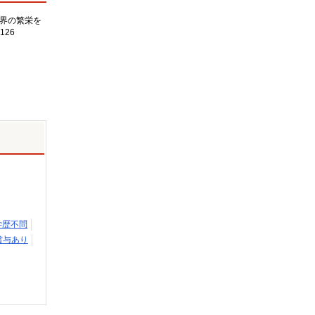
界の繁栄を
126
学歴不問
賞与あり