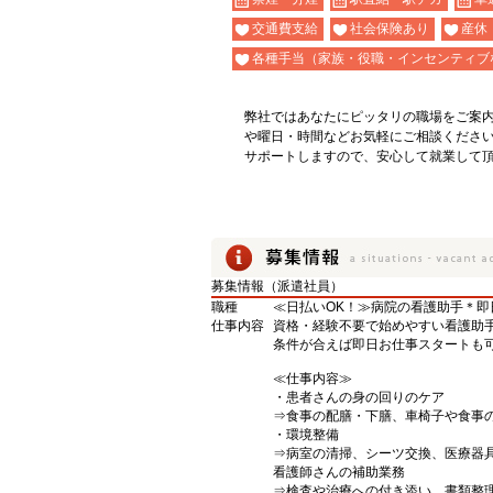
交通費支給
社会保険あり
産休
各種手当（家族・役職・インセンティブ
弊社ではあなたにピッタリの職場をご案
や曜日・時間などお気軽にご相談くださ
サポートしますので、安心して就業して
募集情報（派遣社員）
職種
≪日払いOK！≫病院の看護助手＊即
仕事内容
資格・経験不要で始めやすい看護助
条件が合えば即日お仕事スタートも可
≪仕事内容≫
・患者さんの身の回りのケア
⇒食事の配膳・下膳、車椅子や食事
・環境整備
⇒病室の清掃、シーツ交換、医療器
看護師さんの補助業務
⇒検査や治療への付き添い、書類整