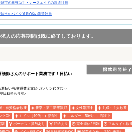
飯能市の看護助手・ナースエイドの派遣社員
飯能市のバイク通勤OKの派遣社員
の求人の応募期間は既に終了しております。
看護師さんのサポート業務です！日払い
有/週払い有/交通費全支給(ガソリン代含む)＞
即日勤務も可能♪
者・有資格者歓迎
新卒・第二新卒歓迎
女性活躍中
主婦・主夫歓迎
ンクOK
ミドル（40代～）活躍中
エルダー（50代～）活躍中
高額
ボーナス・賞与あり
昇給あり
完全週休2日制
フルタイム歓
通勤OK
バイク通勤OK
自転車通勤OK
残業少なめ（月20h未満）