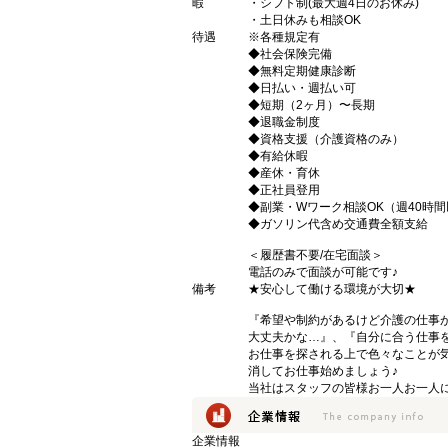
暇
・シフト制(最大週4日のお休み)
・土日休みも相談OK
待遇
※各種規定有
◆社会保険完備
◆無料定期健康診断
◆日払い・週払い可
◆短期（2ヶ月）〜長期
◆退職金制度
◆資格支援（介護資格のみ）
◆有給休暇
◆産休・育休
◆正社員登用
◆副業・Wワーク相談OK（週40時
◆ガソリン代含め交通費全額支給
＜履歴書不要/在宅面談＞
電話のみで面談が可能です♪
備考
★安心して働ける環境が大切★
『希望や制約があるけど介護の仕事
大丈夫かな…』、『自分に合う仕事
お仕事を探される上で色々なことが気
消してお仕事始めましょう♪
当社はスタッフの皆様お一人お一人に
企業情報