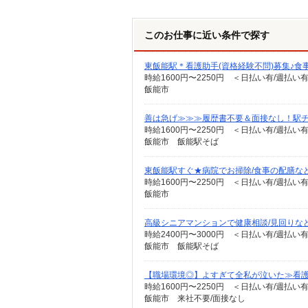
このお仕事に近い条件で探す
東飯能駅＊看護助手(資格経験不問)募集♪食
時給1600円〜2250円 ＜日払い有/週払い
飯能市
善は急げ≫≫≫履歴書不要＆面接なし！駅
時給1600円〜2250円 ＜日払い有/週払い
飯能市 飯能駅そば
東飯能駅すぐ★病院でお掃除/食事の配膳な
時給1600円〜2250円 ＜日払い有/週払い
飯能市
高級シニアマンションで健康相談/見回りな
時給2400円〜3000円 ＜日払い有/週払い
飯能市 飯能駅そば
【職場環境◎】よすぎて全私が泣いた≫看護
時給1600円〜2250円 ＜日払い有/週払い
飯能市 来社不要/面接なし