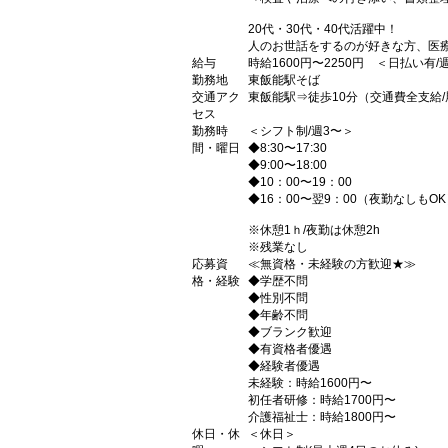
20代・30代・40代活躍中！
人のお世話をするのが好きな方、医
給与
時給1600円〜2250円 ＜日払い有
勤務地
東飯能駅そば
交通アク
東飯能駅⇒徒歩10分（交通費全支給
セス
勤務時
＜シフト制/週3〜＞
間・曜日
◆8:30〜17:30
◆9:00〜18:00
◆10：00〜19：00
◆16：00〜翌9：00（夜勤なしもOK
※休憩1ｈ/夜勤は休憩2h
※残業なし
応募資
≪無資格・未経験の方歓迎★≫
格・経験
◆学歴不問
◆性別不問
◆年齢不問
◆ブランク歓迎
◆有資格者優遇
◆経験者優遇
未経験：時給1600円〜
初任者研修：時給1700円〜
介護福祉士：時給1800円〜
休日・休
＜休日＞