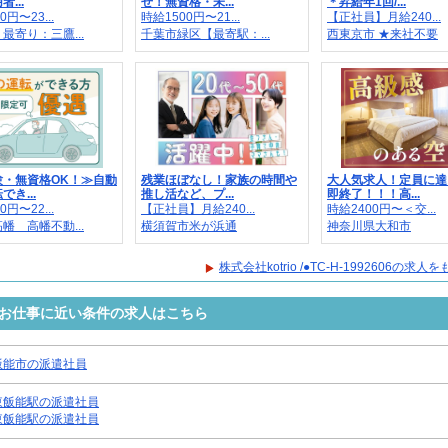
...
せ！無資格・未...
＊昇給年1回/...
0円〜23...
時給1500円〜21...
【正社員】月給240...
最寄り：三鷹...
千葉市緑区【最寄駅：...
西東京市 ★来社不要
験・無資格OK！≫自動
残業ほぼなし！家族の時間や
大人気求人！定員に達
き...
推し活など、プ...
即終了！！！高...
0円〜22...
【正社員】月給240...
時給2400円〜＜交...
幡 高幡不動...
横須賀市米が浜通
神奈川県大和市
株式会社kotrio /●TC-H-1992606の求
2606のお仕事に近い条件の求人はこちら
飯能市の派遣社員
東飯能駅の派遣社員
東飯能駅の派遣社員