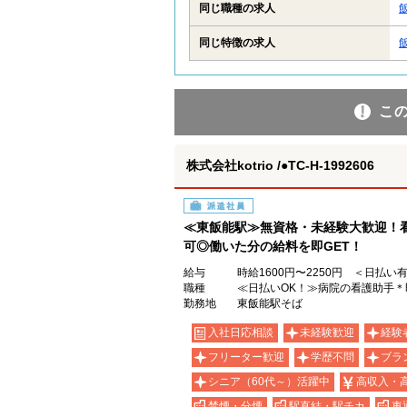
同じ職種の求人
同じ特徴の求人
こ
株式会社kotrio /●TC-H-1992606
派遣社員
≪東飯能駅≫無資格・未経験大歓迎！
可◎働いた分の給料を即GET！
給与
時給1600円〜2250円 ＜日払い
職種
≪日払いOK！≫病院の看護助手＊
勤務地
東飯能駅そば
入社日応相談
未経験歓迎
経験
フリーター歓迎
学歴不問
ブラ
シニア（60代～）活躍中
高収入・
禁煙・分煙
駅直結・駅チカ
車