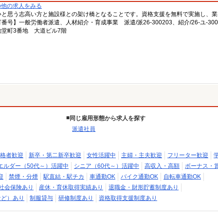
の他の求人をみる
いと思う志高い方と施設様との架け橋となることです。資格支援を無料で実施し、業
一般労働者派遣、人材紹介・育成事業 派遣/派26-300203、紹介/26-ユ-300
堂町3番地 大道ビル7階
同じ雇用形態から求人を探す
派遣社員
格者歓迎
新卒・第二新卒歓迎
女性活躍中
主婦・主夫歓迎
フリーター歓迎
エルダー（50代～）活躍中
シニア（60代～）活躍中
高収入・高額
ボーナス・
迎
禁煙・分煙
駅直結・駅チカ
車通勤OK
バイク通勤OK
自転車通勤OK
社会保険あり
産休・育休取得実績あり
退職金・財形貯蓄制度あり
など）あり
制服貸与
研修制度あり
資格取得支援制度あり