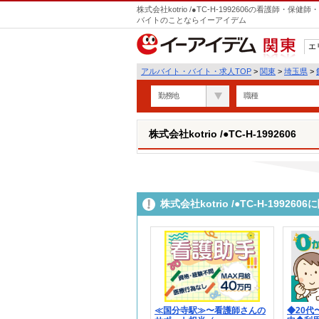
株式会社kotrio /●TC-H-1992606の看護師
バイトのことならイーアイデム
エ
関東
アルバイト・バイト・求人TOP
>
関東
>
埼玉県
>
勤務地
職種
株式会社kotrio /●TC-H-1992606
株式会社kotrio /●TC-H-199
≪国分寺駅≫〜看護師さんの
◆20代