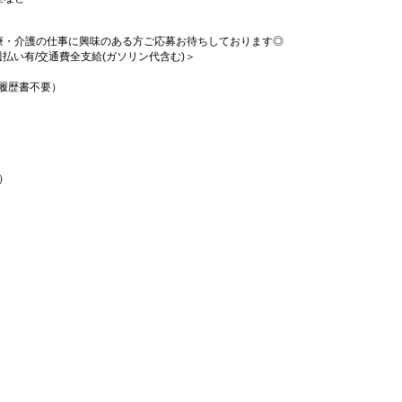
療・介護の仕事に興味のある方ご応募お待ちしております◎
/週払い有/交通費全支給(ガソリン代含む)＞
/履歴書不要）
）