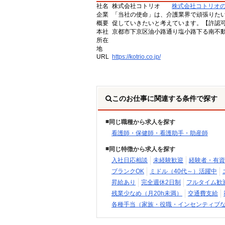
社名
株式会社コトリオ
株式会社コトリオ
企業
「当社の使命」は、介護業界で頑張りた
概要
促していきたいと考えています。【許認可番号】
本社
京都市下京区油小路通り塩小路下る南不動
所在
地
URL
https://kotrio.co.jp/
このお仕事に関連する条件で探す
同じ職種から求人を探す
看護師・保健師・看護助手・助産師
同じ特徴から求人を探す
入社日応相談
未経験歓迎
経験者・有資
ブランクOK
ミドル（40代～）活躍中
昇給あり
完全週休2日制
フルタイム歓
残業少なめ（月20h未満）
交通費支給
各種手当（家族・役職・インセンティブ