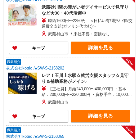
武蔵砂川駅の障がい者デイサービスで見守り
など★30・40代活躍中
時給1600円〜2250円 ＜日払い有/週払い有/交
通費全支給(ガソリン代含む)＞
武蔵村山市 ＊来社不要・面接なし
詳細を見る
キープ
NEW
職業紹介
株式会社kotrio /●SW-S-2158202
レア！玉川上水駅☆就労支援スタッフ☆見守
り＆補助業務がメイン♪
【正社員】月給240,000〜400,000円 ・基本
給：200,000円〜220,000円 ・資格手当：10,000〜
30,000円 ・役職手当：10,000〜70,000円 ・処遇改
武蔵村山市
善手当：20,000〜60,000円（勤続年数、保有資格
により変動） ・固定残業手当：20,000円（10時
詳細を見る
キープ
間） ※固定残業時間を超過する場合には超過勤務
手当として別途支給 ・夜勤手当：10,000円/1回
（上記給与とは別に支給） 下記資格をお持ちの方
NEW
職業紹介
歓迎 ・認知症介護基礎研修 ・初任者研修 ・実務
株式会社kotrio /●SW-S-2158065