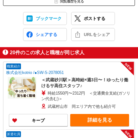
閲覧履歴を見る
ブックマーク
ポストする
シェアする
URLをシェア
20
件のこの求人と職種が同じ求人
NEW
職業紹介
株式会社kotrio /●SW-S-2078051
＜武蔵砂川駅＞高時給×週3日〜！ゆったり働
けるサ高住スタッフ♪
時給1550円〜2312円 ＜交通費全支給(ガソリ
ン代含む)＞
武蔵村山市 同エリア内で他も紹介可
詳細を見る
キープ
NEW
派遣社員