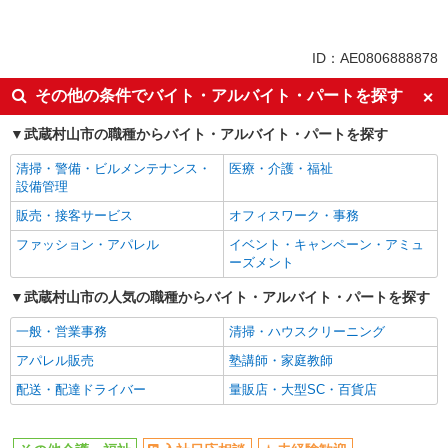
派遣社員
同じ特徴から玉川上水駅の求人を探す
ID：AE0806888878
入社日応相談
未経験歓迎
その他の条件でバイト・アルバイト・パートを探す
経験者・有資格者歓迎
新卒・第二新卒歓迎
武蔵村山市の職種からバイト・アルバイト・パートを探す
女性活躍中
主婦・主夫歓迎
清掃・警備・ビルメンテナンス・
医療・介護・福祉
フリーター歓迎
学歴不問
設備管理
ブランクOK
ミドル（40代～）活躍中
販売・接客サービス
オフィスワーク・事務
エルダー（50代～）活躍中
シニア（60代～）活躍中
ファッション・アパレル
イベント・キャンペーン・アミュ
高収入・高額
ボーナス・賞与あり
ーズメント
昇給あり
完全週休2日制
武蔵村山市の人気の職種からバイト・アルバイト・パートを探す
フルタイム歓迎
禁煙・分煙
一般・営業事務
清掃・ハウスクリーニング
駅直結・駅チカ
車通勤OK
アパレル販売
塾講師・家庭教師
バイク通勤OK
自転車通勤OK
配送・配達ドライバー
量販店・大型SC・百貨店
残業少なめ（月20h未満）
交通費支給
社会保険あり
産休・育休取得実績あり