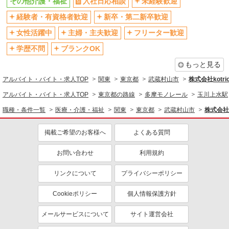
その他介護・福祉
入社日応相談
未経験歓迎
退職金・財形貯蓄制度あり
各種手当（家族・役職・インセン
経験者・有資格者歓迎
新卒・第二新卒歓迎
ティブなど）あり
制服貸与
研修制度あり
女性活躍中
主婦・主夫歓迎
フリーター歓迎
資格取得支援制度あり
学歴不問
ブランクOK
同じ職種から求人を探す
もっと見る
アルバイト・バイト・求人TOP
関東
東京都
武蔵村山市
株式会社kotri
医療・介護・福祉
アルバイト・バイト・求人TOP
東京都の路線
多摩モノレール
玉川上水駅
同じ特徴から求人を探す
職種・条件一覧
医療・介護・福祉
関東
東京都
武蔵村山市
株式会社k
未経験歓迎
ミドル（40代～）活躍中
ボーナス・賞与あり
掲載ご希望のお客様へ
車通勤OK
よくある質問
交通費支給
社会保険あり
お問い合わせ
利用規約
産休・育休取得実績あり
リンクについて
プライバシーポリシー
Cookieポリシー
個人情報保護方針
メールサービスについて
サイト運営会社