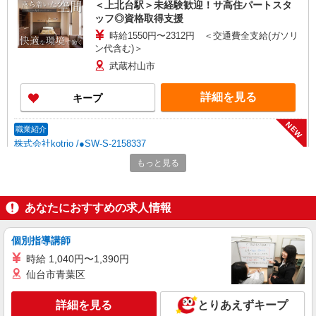
＜上北台駅＞未経験歓迎！サ高住パートスタ
ッフ◎資格取得支援
時給1550円〜2312円 ＜交通費全支給(ガソリ
ン代含む)＞
武蔵村山市
詳細を見る
キープ
NEW
職業紹介
株式会社kotrio /●SW-S-2158337
上北台駅の就労支援施設♪補助業務＊未経験
もっと見る
でも月給24万円〜
【正社員】月給240,000〜400,000円 ・基本
給：200,000円〜220,000円 ・資格手当：10,000〜
あなたにおすすめの求人情報
30,000円 ・役職手当：10,000〜70,000円 ・処遇改
武蔵村山市
善手当：20,000〜60,000円（勤続年数、保有資格
個別指導講師
により変動） ・固定残業手当：20,000円（10時
詳細を見る
キープ
間） ※固定残業時間を超過する場合には超過勤務
時給 1,040円〜1,390円
手当として別途支給 下記資格をお持ちの方歓迎 ・
仙台市青葉区
認知症介護基礎研修 ・初任者研修 ・実務者研修
NEW
派遣社員
・介護福祉士 など
株式会社kotrio /●TC-H-1974606
詳細を見る
とりあえずキープ
武蔵砂川｜未経験でも簡単！障がい者デイで