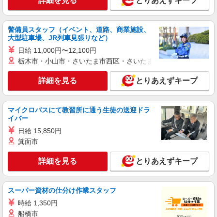
詳細を見る
とりあえずキープ
就労支援
【正社員】月給240,000〜400,000円 ・基本
給：200,000円〜220,000円 ・資格手当：10,000〜
警備員スタッフ（イベント、道路、商業施設、
30,000円 ・役職手当：10,000〜70,000円 ・処遇改
武蔵村山市
大型駐車場、JR列車見張りなど）
善手当：20,000〜60,000円（勤続年数、保有資格
により変動） ・固定残業手当：20,000円（10時
日給 11,000円〜12,100円
詳細を見る
キープ
間） ※固定残業時間を超過する場合には超過勤務
栃木市・小山市・さいたま市西区・さいたま市岩槻区・久喜市・
手当として別途支給 下記資格をお持ちの方歓迎 ・
認知症介護基礎研修 ・初任者研修 ・実務者研修
NEW
職業紹介
詳細を見る
とりあえずキープ
・介護福祉士 など
株式会社kotrio /●SW-S-2078322
人気★介護度低めの方が暮らす住宅で働く♪
高収入・賞与年2回
マイクロバスにて教習所に通う生徒の送迎ドラ
イバー
【正社員】月給240,000〜400,000円 ・基本
給：200,000円〜220,000円 ・資格手当：10,000〜
日給 15,850円
30,000円 ・役職手当：10,000〜70,000円 ・処遇改
武蔵村山市
箕面市
善手当：20,000〜60,000円（勤続年数、保有資格
により変動） ・固定残業手当：20,000円（10時
詳細を見る
とりあえずキープ
詳細を見る
キープ
間） ※固定残業時間を超過する場合には超過勤務
手当として別途支給 ・夜勤手当：10,000円/1回
（上記給与とは別に支給） 下記資格をお持ちの方
NEW
職業紹介
歓迎 ・認知症介護基礎研修 ・初任者研修 ・実務
スーパー資材の仕分け作業スタッフ
株式会社kotrio /●SW-S-2159489
者研修 ・介護福祉士 など
時給 1,350円
お迎え時間に合わせたシフトもOK＊主婦活
船橋市
躍中◎サ高住STAFF