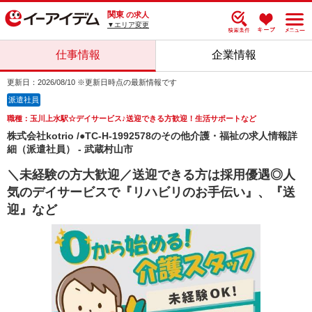
関東
の求人
▼エリア変更
仕事情報
企業情報
更新日：2026/08/10 ※更新日時点の最新情報です
派遣社員
職種：玉川上水駅☆デイサービス♪送迎できる方歓迎！生活サポートなど
株式会社kotrio /●TC-H-1992578のその他介護・福祉の求人情報詳
細（派遣社員） - 武蔵村山市
＼未経験の方大歓迎／送迎できる方は採用優遇◎人
気のデイサービスで『リハビリのお手伝い』、『送
迎』など