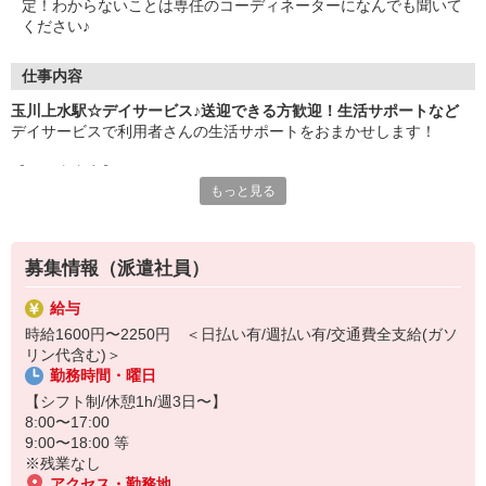
定！わからないことは専任のコーディネーターになんでも聞いて
ください♪
仕事内容
玉川上水駅☆デイサービス♪送迎できる方歓迎！生活サポートなど
デイサービスで利用者さんの生活サポートをおまかせします！
【お仕事内容】
もっと見る
・自宅から施設までの送迎（運転できる方）
・必要に応じて日常生活の介助
・リハビリのお手伝い/見守り
・お話やレクリエーション など
募集情報（派遣社員）
利用者さんは比較的介護度が低めなので、介護初心者・ブランクの
給与
ある方にも人気です♪
時給1600円〜2250円 ＜日払い有/週払い有/交通費全支給(ガソ
リン代含む)＞
未経験の方も大歓迎です◎
勤務時間・曜日
20代・30代・40代・50代幅広く活躍中！
【シフト制/休憩1h/週3日〜】
日払い・週払いも対応可能☆
8:00〜17:00
利用希望される方はお気軽にご相談ください。
9:00〜18:00 等
※残業なし
アクセス・勤務地