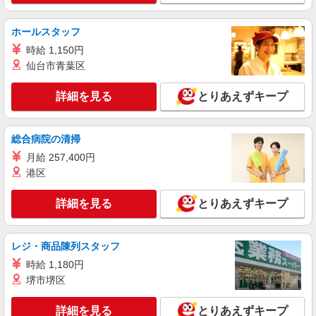
軽作業サポート＆ケア
時給1600円〜2250円 ＜日払い有/週払い有/交
ホールスタッフ
通費全支給(ガソリン代含む)＞
時給 1,150円
武蔵村山市 ＊来社不要・面接なし
仙台市青葉区
詳細を見る
キープ
詳細を見る
とりあえずキープ
NEW
職業紹介
株式会社kotrio /●SW-S-2097138
総合病院の清掃
≪玉川上水駅≫身体負担少なめ！人気のサ高
月給 257,400円
住STAFF募集◎
港区
【正社員】月給240,000〜400,000円 ・基本
給：200,000円〜220,000円 ・資格手当：10,000〜
詳細を見る
とりあえずキープ
30,000円 ・役職手当：10,000〜70,000円 ・処遇改
東京都武蔵村山市
善手当：20,000〜60,000円（勤続年数、保有資格
により変動） ・固定残業手当：20,000円（10時
レジ・商品陳列スタッフ
詳細を見る
キープ
間） ※固定残業時間を超過する場合には超過勤務
手当として別途支給 ・夜勤手当：10,000円/1回
時給 1,180円
（上記給与とは別に支給） 下記資格をお持ちの方
NEW
職業紹介
堺市堺区
歓迎 ・認知症介護基礎研修 ・初任者研修 ・実務
株式会社kotrio /●SW-S-2077590
者研修 ・介護福祉士 など
玉川上水｜未経験OK！就労支援の正社員ス
詳細を見る
とりあえずキープ