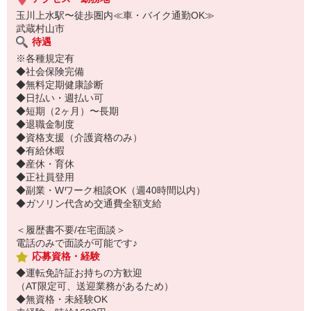
玉川上水駅〜徒歩圏内≪車・バイク通勤OK≫
武蔵村山市
待遇
※各種規定有
◆社会保険完備
◆無料定期健康診断
◆日払い・週払い可
◆短期（2ヶ月）〜長期
◆退職金制度
◆資格支援（介護資格のみ）
◆有給休暇
◆産休・育休
◆正社員登用
◆副業・Wワーク相談OK（週40時間以内）
◆ガソリン代含め交通費全額支給
＜履歴書不要/在宅面談＞
電話のみで面談が可能です♪
応募資格・経験
◆運転免許証お持ちの方歓迎
（AT限定可、送迎業務があるため）
◆無資格・未経験OK