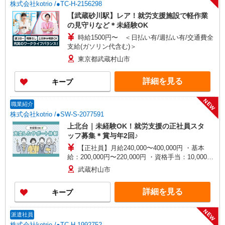
株式会社kotrio /●TC-H-2156298
【武蔵砂川駅】レア！就労支援施設で軽作業
の見守りなど＊未経験OK
時給1500円〜 ＜日払い有/週払い有/交通費全
支給(ガソリン代含む)＞
東京都武蔵村山市
詳細を見る
キープ
NEW
職業紹介
株式会社kotrio /●SW-S-2077591
上北台｜未経験OK！就労支援の正社員スタ
ッフ募集＊賞与年2回♪
【正社員】月給240,000〜400,000円 ・基本
給：200,000円〜220,000円 ・資格手当：10,000〜
30,000円 ・役職手当：10,000〜70,000円 ・処遇改
武蔵村山市
善手当：20,000〜60,000円（勤続年数、保有資格
により変動） ・固定残業手当：20,000円（10時
詳細を見る
キープ
間） ※固定残業時間を超過する場合には超過勤務
手当として別途支給 下記資格をお持ちの方歓迎 ・
認知症介護基礎研修 ・初任者研修 ・実務者研修
NEW
派遣社員
・介護福祉士 など
株式会社kotrio /●TC-H-1992752