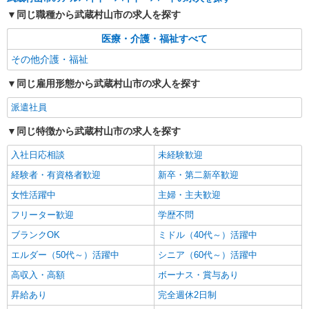
【正社員】月給240,000〜400,000円 ・基本
同じ職種から武蔵村山市の求人を探す
給：200,000円〜220,000円 ・資格手当：10,000〜
30,000円 ・役職手当：10,000〜70,000円 ・処遇改
武蔵村山市
医療・介護・福祉すべて
善手当：20,000〜60,000円（勤続年数、保有資格
により変動） ・固定残業手当：20,000円（10時
その他介護・福祉
詳細を見る
キープ
間） ※固定残業時間を超過する場合には超過勤務
手当として別途支給 下記資格をお持ちの方歓迎 ・
同じ雇用形態から武蔵村山市の求人を探す
認知症介護基礎研修 ・初任者研修 ・実務者研修
・介護福祉士 など
派遣社員
同じ特徴から武蔵村山市の求人を探す
入社日応相談
未経験歓迎
経験者・有資格者歓迎
新卒・第二新卒歓迎
女性活躍中
主婦・主夫歓迎
フリーター歓迎
学歴不問
ブランクOK
ミドル（40代～）活躍中
エルダー（50代～）活躍中
シニア（60代～）活躍中
高収入・高額
ボーナス・賞与あり
昇給あり
完全週休2日制