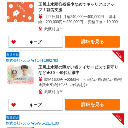
者研修 ・介護福祉士 など
玉川上水駅◎残業少なめでキャリアはアッ
プ！就労支援
【正社員】月給240,000〜400,000円 ・基本
給：200,000円〜220,000円 ・資格手当：10,000〜
30,000円 ・役職手当：10,000〜70,000円 ・処遇改
武蔵村山市
善手当：20,000〜60,000円（勤続年数、保有資格
により変動） ・固定残業手当：20,000円（10時
詳細を見る
キープ
間） ※固定残業時間を超過する場合には超過勤務
手当として別途支給 下記資格をお持ちの方歓迎 ・
認知症介護基礎研修 ・初任者研修 ・実務者研修
NEW
派遣社員
・介護福祉士 など
株式会社kotrio /●TC-H-1992783
玉川上水駅の障がい者デイサービスで見守り
など★30・40代活躍中
時給1600円〜2250円 ＜日払い有/週払い有/交
通費全支給(ガソリン代含む)＞
武蔵村山市
詳細を見る
キープ
NEW
職業紹介
株式会社kotrio /●SW-S-2114180