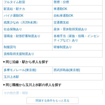
フルタイム歓迎
禁煙・分煙
駅直結・駅チカ
車通勤OK
バイク通勤OK
自転車通勤OK
残業少なめ（月20h未満）
交通費支給
社会保険あり
産休・育休取得実績あり
退職金・財形貯蓄制度あり
各種手当（家族・役職・インセン
ティブなど）あり
制服貸与
研修制度あり
資格取得支援制度あり
同じ沿線・駅から求人を探す
多摩モノレール(東京都)
西武拝島線(東京都)
玉川上水駅
同じ職種から玉川上水駅の求人を探す
その他介護・福祉
関連する条件をもっと見る
同じ雇用形態から玉川上水駅の求人を探す