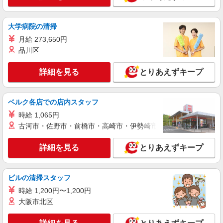
タッフ募集＊賞与年2回♪
【正社員】月給240,000〜400,000円 ・基本
大学病院の清掃
給：200,000円〜220,000円 ・資格手当：10,000〜
30,000円 ・役職手当：10,000〜70,000円 ・処遇改
武蔵村山市
月給 273,650円
善手当：20,000〜60,000円（勤続年数、保有資格
品川区
により変動） ・固定残業手当：20,000円（10時
詳細を見る
キープ
間） ※固定残業時間を超過する場合には超過勤務
手当として別途支給 下記資格をお持ちの方歓迎 ・
詳細を見る
とりあえずキープ
認知症介護基礎研修 ・初任者研修 ・実務者研修
NEW
職業紹介
・介護福祉士 など
株式会社kotrio /●SW-S-2157899
ベルク各店での店内スタッフ
ゆったり週3〜/ブランクOK☆就労支援のパ
ートスタッフ☆玉川上水駅
時給 1,065円
古河市・佐野市・前橋市・高崎市・伊勢崎市・太田市・館林市・
時給1500円〜 ※給与は資格・経験を考慮
◆交通費orガソリン代全額支給
詳細を見る
とりあえずキープ
武蔵村山市
詳細を見る
キープ
ビルの清掃スタッフ
NEW
時給 1,200円〜1,200円
職業紹介
大阪市北区
株式会社kotrio /●SW-S-2158066
上北台駅◎残業少なめでキャリアはアップ！