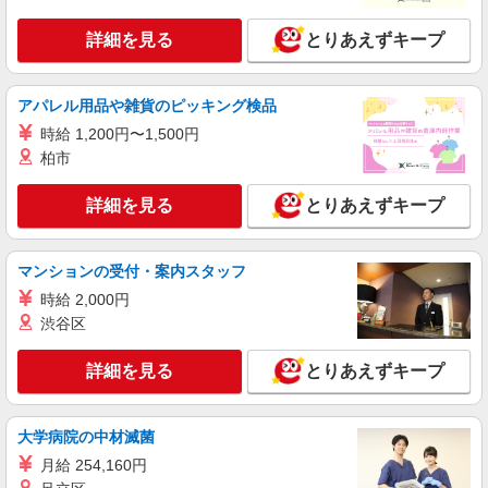
時給1550円〜2312円 ＜交通費全支給(ガソリ
詳細を見る
とりあえずキープ
ン代含む)＞
武蔵村山市/武蔵砂川駅 車10分
アパレル用品や雑貨のピッキング検品
詳細を見る
キープ
時給 1,200円〜1,500円
柏市
NEW
派遣社員
株式会社kotrio /●TC-H-1992547
詳細を見る
とりあえずキープ
武蔵砂川駅☆デイサービス♪送迎できる方歓
迎！生活サポートなど
時給1600円〜2250円 ＜日払い有/週払い有/交
マンションの受付・案内スタッフ
通費全支給(ガソリン代含む)＞
時給 2,000円
武蔵村山市 ＊来社不要・面接なし
渋谷区
詳細を見る
キープ
詳細を見る
とりあえずキープ
NEW
派遣社員
株式会社kotrio /●TC-H-1975087
大学病院の中材滅菌
玉川上水駅＊20代〜50代の子育て世代活躍
月給 254,160円
中！障がい者支援員◎