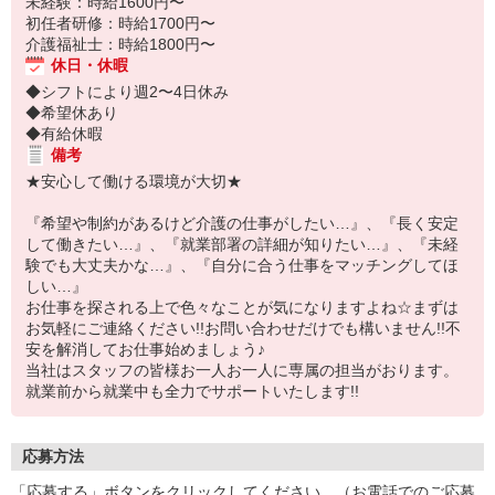
未経験：時給1600円〜
初任者研修：時給1700円〜
介護福祉士：時給1800円〜
休日・休暇
◆シフトにより週2〜4日休み
◆希望休あり
◆有給休暇
備考
★安心して働ける環境が大切★
『希望や制約があるけど介護の仕事がしたい…』、『長く安定
して働きたい…』、『就業部署の詳細が知りたい…』、『未経
験でも大丈夫かな…』、『自分に合う仕事をマッチングしてほ
しい…』
お仕事を探される上で色々なことが気になりますよね☆まずは
お気軽にご連絡ください!!お問い合わせだけでも構いません!!不
安を解消してお仕事始めましょう♪
当社はスタッフの皆様お一人お一人に専属の担当がおります。
就業前から就業中も全力でサポートいたします!!
応募方法
「応募する」ボタンをクリックしてください。（お電話でのご応募