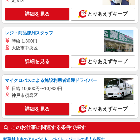
足立区
時給1600円〜2250円 ＜日払い有/週払い有/交
通費全支給(ガソリン代含む)＞
詳細を見る
とりあえずキープ
武蔵村山市
詳細を見る
キープ
レジ・商品陳列スタッフ
時給 1,300円
NEW
職業紹介
大阪市中央区
株式会社kotrio /●SW-S-2159694
＜獨協大学前駅＞時給1550円〜！高齢者向け
詳細を見る
とりあえずキープ
住宅のパートSTAFF
時給1550円〜2312円 ＜交通費全支給(ガソリ
ン代含む)＞
マイクロバスによる施設利用者送迎ドライバー
武蔵村山市/武蔵砂川駅 車10分
日給 10,900円〜10,900円
神戸市須磨区
詳細を見る
キープ
詳細を見る
とりあえずキープ
NEW
職業紹介
株式会社kotrio /●SW-S-2158336
このお仕事に関連する条件で探す
玉川上水駅の就労支援施設♪補助業務＊未経
験でも月給24万円〜
武蔵村山市のアルバイト・バイト・パートの求人を探す