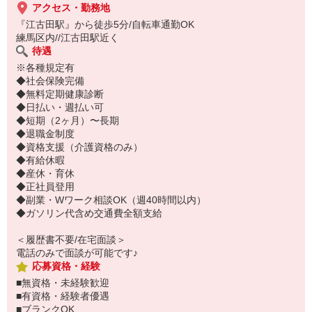
アクセス・勤務地
『江古田駅』から徒歩5分/自転車通勤OK
練馬区内//江古田駅近く
待遇
※各種規定有
◆社会保険完備
◆無料定期健康診断
◆日払い・週払い可
◆短期（2ヶ月）〜長期
◆退職金制度
◆資格支援（介護資格のみ）
◆有給休暇
◆産休・育休
◆正社員登用
◆副業・Wワーク相談OK（週40時間以内）
◆ガソリン代含め交通費全額支給
＜履歴書不要/在宅面談＞
電話のみで面談が可能です♪
応募資格・経験
■無資格・未経験歓迎
■有資格・経験者優遇
■ブランクOK