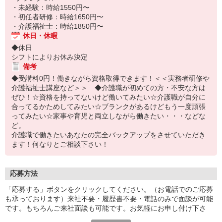
・未経験：時給1550円〜
・初任者研修：時給1650円〜
・介護福祉士：時給1850円〜
休日・休暇
◆休日
シフトによりお休み決定
備考
◆受講料0円！働きながら資格取得できます！＜＜実務者研修や
介護福祉士講座など＞＞ ◆介護職が初めての方・不安な方は
ぜひ！☆資格を持ってないけど働いてみたい☆介護職が自分に
合ってるかためしてみたい☆ブランクがあるけどもう一度頑張
ってみたい☆家事や育児と両立しながら働きたい・・・などな
ど。
介護職で働きたいあなたの完全バックアップをさせていただき
ます！何なりとご相談下さい！
応募方法
「応募する」ボタンをクリックしてください。（お電話でのご応募
も承っております）来社不要・履歴書不要・電話のみで面談が可能
です。もちろんご来社面談も可能です。お気軽にお申し付け下さ
い。