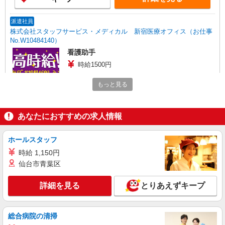
派遣社員
株式会社スタッフサービス・メディカル 新宿医療オフィス（お仕事
No.W10484140）
看護助手
時給1500円
東京都練馬区内の病院
もっと見る
詳細を見る
キープ
あなたにおすすめの求人情報
派遣社員
株式会社kotrio /●SW-H1-2024066
ホールスタッフ
高収入を目指したい方必見！未経験でも日収
時給 1,150円
1.2万〜可！看護助手
仙台市青葉区
時給1650円〜2312円 ＜日払い有/週払い有/交
通費全支給(ガソリン代含む)＞
詳細を見る
とりあえずキープ
練馬区内//江古田駅近く
詳細を見る
キープ
総合病院の清掃