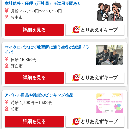
募★
本社総務・経理（正社員）※試用期間あり
時給1650円〜2312円 ＜日払い有/週払い有/交
月給 222,750円〜230,750円
通費全支給(ガソリン代含む)＞
豊中市
練馬区//江古田駅近く
詳細を見る
とりあえずキープ
詳細を見る
キープ
マイクロバスにて教習所に通う生徒の送迎ドラ
派遣社員
イバー
株式会社トラストグロース 新宿本社 第3営業部
日給 15,850円
有料老人ホームでの看護師
箕面市
時給：准看護師2100円/看護師2200円 ※資格や
経験などによる
詳細を見る
とりあえずキープ
東京都練馬区
詳細を見る
キープ
アパレル用品や雑貨のピッキング検品
時給 1,200円〜1,500円
職業紹介
柏市
株式会社kotrio /●SW-S-2023671
上石神井駅≫高級シニアマンションの看護師▼
詳細を見る
とりあえずキープ
居室の巡回等