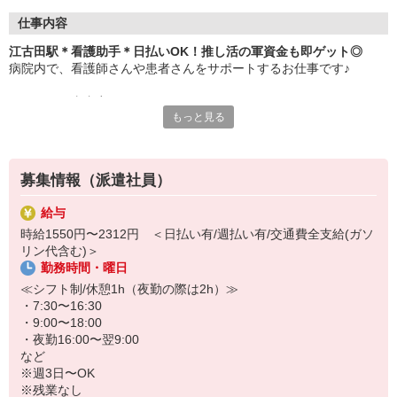
仕事内容
江古田駅＊看護助手＊日払いOK！推し活の軍資金も即ゲット◎
病院内で、看護師さんや患者さんをサポートするお仕事です♪
＜おもな仕事内容＞
もっと見る
・シーツ交換
・病室の清掃
・医療器具の消毒
・患者さんのお手伝い、介助
募集情報（派遣社員）
など
給与
サポート業務が中心なので、難しいことは特にありません！無資
時給1550円〜2312円 ＜日払い有/週払い有/交通費全支給(ガソ
格・未経験でもすぐに活躍できますよ♪ブランクがあっても問題な
リン代含む)＞
し！
勤務時間・曜日
残業もありません！プライベートの予定も立てやすい♪お仕事のあと
≪シフト制/休憩1h（夜勤の際は2h）≫
にスグ推し事もできます◎
・7:30〜16:30
・9:00〜18:00
ご応募お待ちしております！
・夜勤16:00〜翌9:00
など
※週3日〜OK
※残業なし