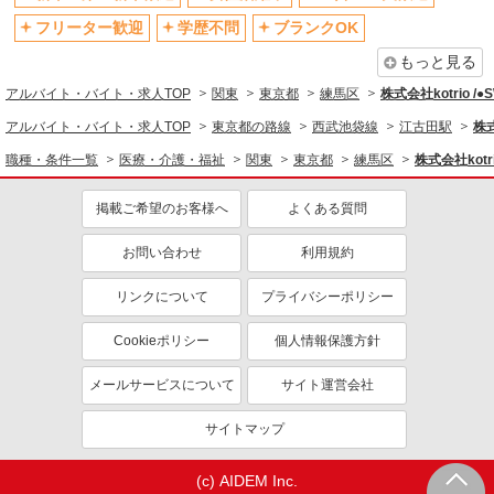
フリーター歓迎
学歴不問
ブランクOK
制服貸与
研修制度あり
もっと見る
資格取得支援制度あり
アルバイト・バイト・求人TOP
関東
東京都
練馬区
株式会社kotrio /
同じ職種から求人を探す
アルバイト・バイト・求人TOP
東京都の路線
西武池袋線
江古田駅
株式
医療・介護・福祉
職種・条件一覧
医療・介護・福祉
関東
東京都
練馬区
株式会社kotr
看護師・保健師・看護助手・助産師
掲載ご希望のお客様へ
よくある質問
同じ特徴から求人を探す
未経験歓迎
ミドル（40代～）活躍中
お問い合わせ
利用規約
ボーナス・賞与あり
車通勤OK
リンクについて
プライバシーポリシー
交通費支給
社会保険あり
Cookieポリシー
個人情報保護方針
産休・育休取得実績あり
メールサービスについて
サイト運営会社
サイトマップ
(c) AIDEM Inc.