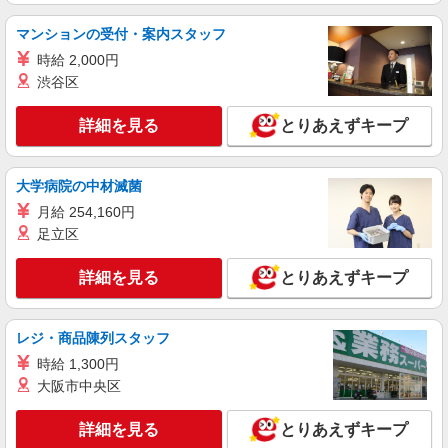
時給2400円〜＜交通費全額支給(ガソリン代含
む)＞
マンションの受付・案内スタッフ
練馬区内 最寄：上石神井
時給 2,000円
渋谷区
詳細を見る
キープ
詳細を見る
とりあえずキープ
職業紹介
株式会社トラストグロース 新宿本社 第3営業部
介護付き有料老人ホームでの看護師
大学病院の中材滅菌
月給：250,000円〜 ※経験などによる
月給 254,160円
足立区
東京都練馬区
詳細を見る
とりあえずキープ
詳細を見る
キープ
職業紹介
レジ・商品陳列スタッフ
株式会社kotrio /●SW-S-2023243
時給 1,300円
【上石神井駅】看護助手募集(パート)＊柔軟性
大阪市中央区
がある働き方♪
時給1550円〜2312円 ＜交通費全支給(ガソリ
詳細を見る
とりあえずキープ
ン代含む)＞