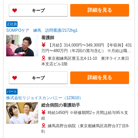
詳細を見る
キープ
正社員
SOMPOケア 練馬 訪問看護/2172hg1
看護師
【月給】314,000円〜349,300円 【年収例】431
万円〜480万円（年2回の賞与含む） ※月給は職務
手当、働きがい向上手当、日祝手当（月平均2回
東京都練馬区豊玉北4-11-10 東洋ライス東日
分）等、 毎月平均的に支払われる手当を含みま
本支店ビル1階
す。 ◎月給は経験により異なります。 ◎残業時は
別途時間外手当支給（超過1分〜） ◎賞与 基本
詳細を見る
キープ
給2.08ヶ月分/年支給
パート
株式会社リジョイスカンパニー（123610）
総合病院の看護助手
時給1450円 ※研修期間2ヶ月間は給与95％支
給
練馬高野台病院（東京都練馬区高野台3丁目8-
8）