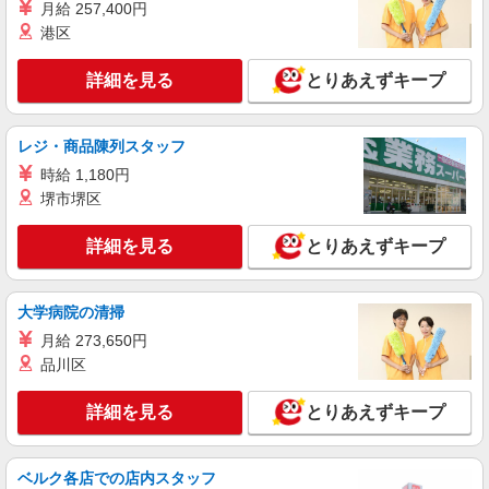
月給 257,400円
派遣社員
港区
株式会社トラストグロース 新宿本社 第3営業部
住宅型有料老人ホームでの看護師
詳細を見る
とりあえずキープ
時給：2200円〜2400円 ※経験による
東京都練馬区
レジ・商品陳列スタッフ
詳細を見る
キープ
時給 1,180円
堺市堺区
職業紹介
株式会社kotrio /●SW-S-2098634
詳細を見る
とりあえずキープ
光が丘駅◆病院の補助STAFF◆患者さん支援/
消毒など≪経験不問≫
大学病院の清掃
【正社員】月給240,000〜400,000円 ・基本
給：200,000円〜220,000円 ・資格手当：10,000〜
月給 273,650円
30,000円 ・役職手当：10,000〜70,000円 ・処遇改
東京都練馬区
品川区
善手当：20,000〜60,000円（勤続年数、保有資格
により変動） ・固定残業手当：20,000円（10時
詳細を見る
詳細を見る
とりあえずキープ
キープ
間） ※固定残業時間を超過する場合には超過勤務
手当として別途支給 ・夜勤手当：10,000円/1回
（上記給与とは別に支給） 下記資格をお持ちの方
派遣社員
歓迎 ・認知症介護基礎研修 ・初任者研修 ・実務
ベルク各店での店内スタッフ
株式会社トラストグロース 新宿本社 第3営業部