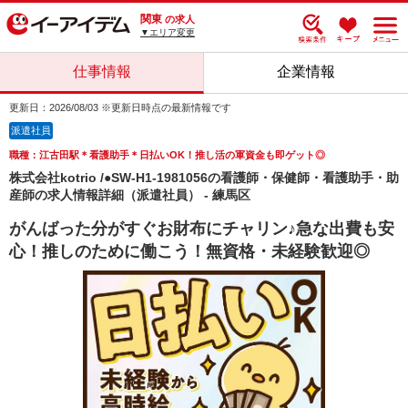
関東
の求人
▼エリア変更
仕事情報
企業情報
更新日：2026/08/03 ※更新日時点の最新情報です
派遣社員
職種：江古田駅＊看護助手＊日払いOK！推し活の軍資金も即ゲット◎
株式会社kotrio /●SW-H1-1981056の看護師・保健師・看護助手・助
産師の求人情報詳細（派遣社員） - 練馬区
がんばった分がすぐお財布にチャリン♪急な出費も安
心！推しのために働こう！無資格・未経験歓迎◎