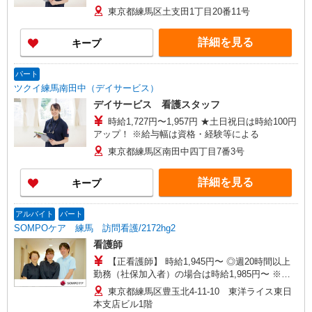
東京都練馬区土支田1丁目20番11号
詳細を見る
キープ
パート
ツクイ練馬南田中（デイサービス）
デイサービス 看護スタッフ
時給1,727円〜1,957円 ★土日祝日は時給100円
アップ！ ※給与幅は資格・経験等による
東京都練馬区南田中四丁目7番3号
詳細を見る
キープ
アルバイト
パート
SOMPOケア 練馬 訪問看護/2172hg2
看護師
【正看護師】 時給1,945円〜 ◎週20時間以上
勤務（社保加入者）の場合は時給1,985円〜 ※各
種手当込 ※時給は経験により異なる
東京都練馬区豊玉北4-11-10 東洋ライス東日
本支店ビル1階