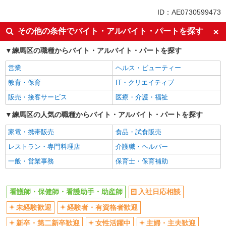
同じ特徴から江古田駅の求人を探す
ID：AE0730599473
入社日応相談
未経験歓迎
その他の条件でバイト・アルバイト・パートを探す
経験者・有資格者歓迎
新卒・第二新卒歓迎
練馬区の職種からバイト・アルバイト・パートを探す
女性活躍中
主婦・主夫歓迎
営業
ヘルス・ビューティー
フリーター歓迎
学歴不問
教育・保育
IT・クリエイティブ
ブランクOK
ミドル（40代～）活躍中
販売・接客サービス
医療・介護・福祉
エルダー（50代～）活躍中
シニア（60代～）活躍中
高収入・高額
練馬区の人気の職種からバイト・アルバイト・パートを探す
ボーナス・賞与あり
昇給あり
完全週休2日制
家電・携帯販売
食品・試食販売
フルタイム歓迎
禁煙・分煙
レストラン・専門料理店
介護職・ヘルパー
駅直結・駅チカ
車通勤OK
一般・営業事務
保育士・保育補助
バイク通勤OK
自転車通勤OK
残業少なめ（月20h未満）
交通費支給
看護師・保健師・看護助手・助産師
入社日応相談
社会保険あり
産休・育休取得実績あり
未経験歓迎
経験者・有資格者歓迎
退職金・財形貯蓄制度あり
各種手当（家族・役職・インセン
新卒・第二新卒歓迎
女性活躍中
主婦・主夫歓迎
ティブなど）あり