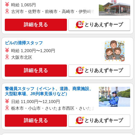
者研修 ・介護福祉士 など
時給 1,065円
介護付き有料老人ホームでの夜専看護師
古河市・佐野市・前橋市・高崎市・伊勢崎市・太田市・館林市・
時給：准看護師2100円〜/看護師2200円〜 ※資
格や経験などによる
詳細を見る
とりあえずキープ
東京都練馬区
詳細を見る
キープ
ビルの清掃スタッフ
時給 1,200円〜1,200円
派遣社員
大阪市北区
株式会社kotrio /●SW-H1-1849185
石神井公園駅＊看護助手(資格経験不問)募集♪
詳細を見る
とりあえずキープ
食事配膳などの補助業務
時給1650円〜2312円 ＜日払い有/週払い有/交
通費全支給(ガソリン代含む)＞
警備員スタッフ（イベント、道路、商業施設、
練馬区 石神井公園駅スグ
大型駐車場、JR列車見張りなど）
日給 11,000円〜12,100円
詳細を見る
キープ
栃木市・小山市・さいたま市西区・さいたま市岩槻区・久喜市・
派遣社員
詳細を見る
とりあえずキープ
株式会社kotrio /●SW-H1-2099253
江古田駅★病院でお掃除/食事の配膳など♪★激