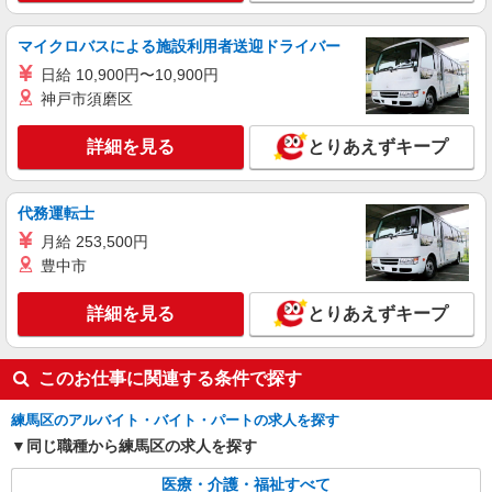
練馬区内 最寄：上石神井
マイクロバスによる施設利用者送迎ドライバー
詳細を見る
キープ
日給 10,900円〜10,900円
神戸市須磨区
派遣社員
株式会社kotrio /●SW-H1-2001184
詳細を見る
とりあえずキープ
お試し勤務OK♪江古田駅▼病院で看護助手▼補
助作業のみ！面接なし
時給1550円〜2312円 ＜日払い有/週払い有/交
代務運転士
通費全支給(ガソリン代含む)＞
月給 253,500円
練馬区内//江古田駅近く
豊中市
詳細を見る
キープ
詳細を見る
とりあえずキープ
このお仕事に関連する条件で探す
練馬区のアルバイト・バイト・パートの求人を探す
同じ職種から練馬区の求人を探す
医療・介護・福祉すべて