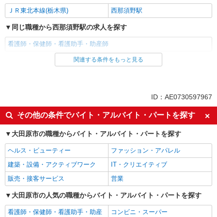
ＪＲ東北本線(栃木県)
西那須野駅
同じ職種から西那須野駅の求人を探す
看護師・保健師・看護助手・助産師
関連する条件をもっと見る
同じ雇用形態から西那須野駅の求人を探す
派遣社員
同じ特徴から西那須野駅の求人を探す
ID：AE0730597967
入社日応相談
未経験歓迎
その他の条件でバイト・アルバイト・パートを探す
経験者・有資格者歓迎
新卒・第二新卒歓迎
大田原市の職種からバイト・アルバイト・パートを探す
女性活躍中
主婦・主夫歓迎
ヘルス・ビューティー
ファッション・アパレル
フリーター歓迎
学歴不問
建築・設備・アクティブワーク
IT・クリエイティブ
ブランクOK
ミドル（40代～）活躍中
販売・接客サービス
営業
エルダー（50代～）活躍中
シニア（60代～）活躍中
高収入・高額
大田原市の人気の職種からバイト・アルバイト・パートを探す
ボーナス・賞与あり
昇給あり
完全週休2日制
看護師・保健師・看護助手・助産
コンビニ・スーパー