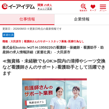
関東
の求人
▼エリア変更
仕事情報
企業情報
更新日：2026/08/03 ※更新日時点の最新情報です
派遣社員
職種：大田原市｜看護師さんのサポートスタッフ募集♪医療行為なし
株式会社kotrio /●UT-H-1959220の看護師・保健師・看護助手・助
産師の求人情報詳細（派遣社員） - 大田原市
≪無資格・未経験でもOK≫院内の清掃やシーツ交換
など看護師さんのサポート♪看護助手として活躍でき
ます