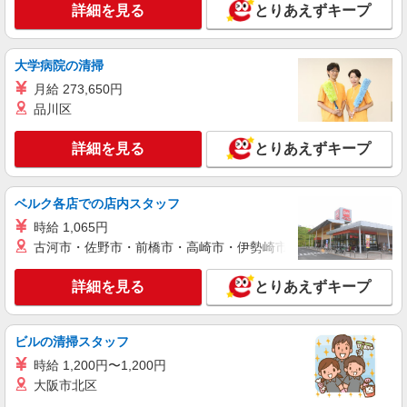
＜大田原市＞元気も、プライベートも諦めない
詳細を見る
とりあえずキープ
＊週3〜OK/看護助手
時給1500円〜2125円 ＜日払い有/週払い有/交
大学病院の清掃
通費全支給(ガソリン代含む)＞
大田原市
月給 273,650円
品川区
詳細を見る
キープ
詳細を見る
とりあえずキープ
派遣社員
株式会社kotrio /●UT-H-2093228
ベルク各店での店内スタッフ
＜大田原市＞病院の看護助手＊日払いOK！即
高収入可♪
時給 1,065円
古河市・佐野市・前橋市・高崎市・伊勢崎市・太田市・館林市・
時給1500円〜2125円 ＜日払い有/週払い有/交
通費全支給(ガソリン代含む)＞
詳細を見る
とりあえずキープ
大田原市
詳細を見る
キープ
ビルの清掃スタッフ
時給 1,200円〜1,200円
派遣社員
大阪市北区
株式会社kotrio /●UT-H-2051462