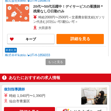
株式会社kotrio /●UT-H-1959678
20代〜50代活躍中！デイサービスの看護師＊
残業なし◎日勤のみ
時給2000円〜2500円＜交通費全額支給(ガソリ
ン代含む)/日払い可/週払い可＞
大田原市
詳細を見る
キープ
派遣社員
株式会社kotrio /●UT-H-1856033
福祉看護は人生のサポーター。シニア住宅の看
もっと見る
護STAFF。日払いOK
時給2000円〜2500円＜交通費全額支給/日払
い・週払いOK/履歴書不要＞
あなたにおすすめの求人情報
大田原市 大田原市役所そば
個別指導講師
詳細を見る
キープ
時給 1,040円〜1,390円
仙台市青葉区
派遣社員
株式会社kotrio /●UT-H-1909019