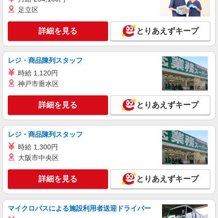
報酬：出来高制 報酬額（消費税抜き）： ・事
足立区
業所一括面談(対面) 1日：10,000円〜14,716円 ・
個別訪問(対面) 1件：4,286円〜5,239円 ・遠隔面
【活動エリア】栃木県大田原市及びその周辺
詳細を見る
とりあえずキープ
談 1件：1,500〜1,691円 ・電話支援 1件：
1,000円〜1,429円 ・ICTメール支援 1件：500円
詳細を見る
キープ
※上記金額に消費税を加えた金額をお支払いいた
します ※交通費・電話代は弊社負担。その他、支
レジ・商品陳列スタッフ
援内容により細則あり。
業務委託
時給 1,120円
SOMPOヘルスサポート株式会社 全支援対応コース
神戸市垂水区
特定保健指導（保健師・管理栄養士）
報酬：完全出来高制 報酬額（消費税抜き）：
詳細を見る
とりあえずキープ
・事業所一括面談(対面) 1日：10,000円〜14,716
円 ・個別訪問(対面) 1件：4,286円〜5,239円 ・
【活動エリア】栃木県大田原市及びその周辺
遠隔面談 1件：1500〜1691円 ・電話支援 1
レジ・商品陳列スタッフ
件：1,000円〜1,429円 ・メール支援 1件：500円
詳細を見る
キープ
時給 1,300円
※上記金額に消費税を加えた金額をお支払いいた
します ※交通費・電話代は弊社負担。その他、支
大阪市中央区
援内容により細則あり。
派遣社員
株式会社 ルフト・メディカルケア
詳細を見る
とりあえずキープ
エイドアシスタント（準夜勤）
時給1,511円（週4〜5日勤務の場合） ★月収例
マイクロバスによる施設利用者送迎ドライバー
★ 1,511円×1日5.5時間×21日=月収17万4520円 ※