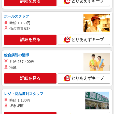
詳細を見る
とりあえずキープ
大田原市＊病院のサポート役♪高時給＆充実の
研修で安心スタート
時給1500円〜2125円 ＜日払い有/週払い有/交
ホールスタッフ
通費全支給(ガソリン代含む)＞
時給 1,150円
大田原市
仙台市青葉区
詳細を見る
キープ
詳細を見る
とりあえずキープ
派遣社員
株式会社kotrio /●UT-H-2069503
総合病院の清掃
看護助手／資格も経験も必要なし＊やさしい気
月給 257,400円
持ちがあれば十分◎
港区
時給1500円〜2125円 ＜日払い有/週払い有/交
通費全支給(ガソリン代含む)＞
詳細を見る
とりあえずキープ
大田原市内多数 マイカー通勤OK
レジ・商品陳列スタッフ
詳細を見る
キープ
時給 1,180円
派遣社員
堺市堺区
株式会社kotrio /●UT-H-2009735