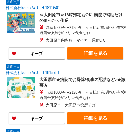
派遣社員
株式会社kotrio /●UT-H-1811640
≪大田原市≫16時帰宅もOK♪病院で補助だけ
のまったり作業
時給1500円〜2125円 ＜日払い有/週払い有/交
通費全支給(ガソリン代含む)＞
大田原市内多数 マイカー通勤OK
詳細を見る
キープ
派遣社員
株式会社kotrio /●UT-H-1815781
大田原市★病院でお掃除/食事の配膳など♪★激
募★
時給1500円〜2125円 ＜日払い有/週払い有/交
通費全支給(ガソリン代含む)＞
大田原市 大田原市役所そば
詳細を見る
キープ
派遣社員