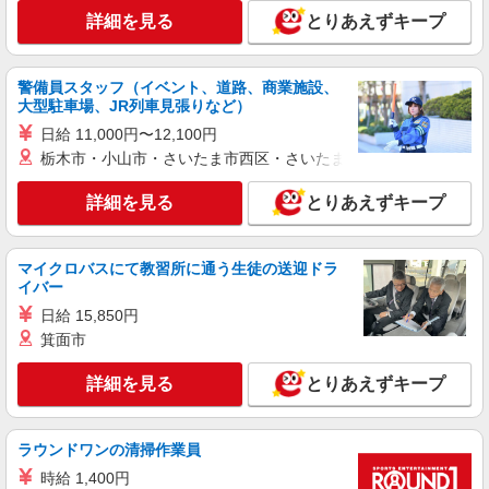
≪大田原市≫未経験・無資格から看護助手へ挑
詳細を見る
とりあえずキープ
戦！シフト相談OK♪
時給1500円〜2125円 ＜日払い有/週払い有/交
通費全支給(ガソリン代含む)＞
警備員スタッフ（イベント、道路、商業施設、
大田原市
大型駐車場、JR列車見張りなど）
日給 11,000円〜12,100円
詳細を見る
キープ
栃木市・小山市・さいたま市西区・さいたま市岩槻区・久喜市・
派遣社員
詳細を見る
とりあえずキープ
株式会社kotrio /●UT-H-2021386
大田原市｜家庭と両立できる＊デイサービス看
護師【夜勤なし】
マイクロバスにて教習所に通う生徒の送迎ドラ
イバー
時給2300円〜2875円 ＜日払い有/週払い有/交
通費全支給(ガソリン代含む)＞
日給 15,850円
大田原市
箕面市
詳細を見る
とりあえずキープ
詳細を見る
キープ
派遣社員
ラウンドワンの清掃作業員
株式会社kotrio /●UT-H-1906684
時給 1,400円
大田原市≫タイパ重視で稼げる看護助手＊無料