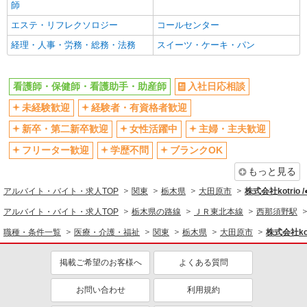
師
フルタイム歓迎
禁煙・分煙
エステ・リフレクソロジー
コールセンター
駅直結・駅チカ
車通勤OK
経理・人事・労務・総務・法務
スイーツ・ケーキ・パン
バイク通勤OK
自転車通勤OK
残業少なめ（月20h未満）
交通費支給
看護師・保健師・看護助手・助産師
入社日応相談
社会保険あり
産休・育休取得実績あり
未経験歓迎
経験者・有資格者歓迎
退職金・財形貯蓄制度あり
各種手当（家族・役職・インセン
ティブなど）あり
新卒・第二新卒歓迎
女性活躍中
主婦・主夫歓迎
制服貸与
研修制度あり
フリーター歓迎
学歴不問
ブランクOK
資格取得支援制度あり
もっと見る
同じ職種から求人を探す
アルバイト・バイト・求人TOP
関東
栃木県
大田原市
株式会社kotrio 
医療・介護・福祉
アルバイト・バイト・求人TOP
栃木県の路線
ＪＲ東北本線
西那須野駅
看護師・保健師・看護助手・助産師
職種・条件一覧
医療・介護・福祉
関東
栃木県
大田原市
株式会社kot
同じ特徴から求人を探す
掲載ご希望のお客様へ
よくある質問
未経験歓迎
ミドル（40代～）活躍中
お問い合わせ
利用規約
ボーナス・賞与あり
車通勤OK