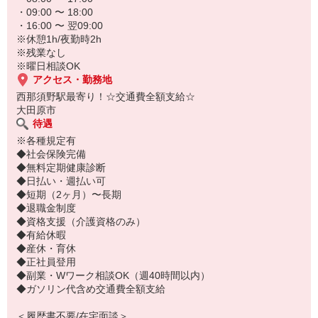
・09:00 〜 18:00
・16:00 〜 翌09:00
※休憩1h/夜勤時2h
※残業なし
※曜日相談OK
アクセス・勤務地
西那須野駅最寄り！☆交通費全額支給☆
大田原市
待遇
※各種規定有
◆社会保険完備
◆無料定期健康診断
◆日払い・週払い可
◆短期（2ヶ月）〜長期
◆退職金制度
◆資格支援（介護資格のみ）
◆有給休暇
◆産休・育休
◆正社員登用
◆副業・Wワーク相談OK（週40時間以内）
◆ガソリン代含め交通費全額支給
＜履歴書不要/在宅面談＞