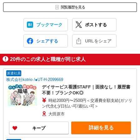
閲覧履歴を見る
ブックマーク
ポストする
シェアする
URLをシェア
20
件のこの求人と職種が同じ求人
派遣社員
株式会社kotrio /●UT-H-2099669
デイサービス看護STAFF｜面接なし！履歴書
不要！ブランクOK◎
時給2000円〜2500円＜交通費全額支給(ガソリ
ン代含む)/日払い可/週払い可＞
大田原市
詳細を見る
キープ