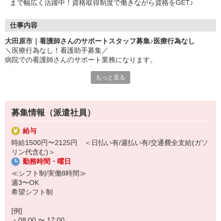
まで幅広く活躍中！資格取得制度で働きながら資格をGET♪
仕事内容
大田原市｜看護師さんのサポートスタッフ募集♪医療行為なし
＼医療行為なし！看護助手募集／
病院での看護師さんのサポート業務になります。
知識や経験がなくても大丈夫！できることからお任せします♪
もっと見る
▼お仕事内容
・病室のお掃除/シーツ交換
・医療器具の洗浄
募集情報（派遣社員）
・患者さんのお世話（車いす誘導や生活介助など）
・備品の管理 など
給与
※サポートメインのため医療行為はありません
時給1500円〜2125円 ＜日払い有/週払い有/交通費全支給(ガソ
リン代含む)＞
▼注目ポイント
勤務時間・曜日
・無資格、未経験でもOK！先輩が隣で優しく教えます♪
・看護助手として働くことで、知識やスキルが勝手に身につく◎
≪シフト制/実働8時間≫
・約10万円分の資格支援制度あり
週3〜OK
希望シフト制
まずは短期2ヶ月〜のお試しでもOK◎
お気軽にご応募ください！
[例]
・08:00 〜 17:00