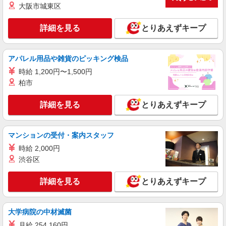
大阪市城東区
資格支援で時給UP
時給1500円〜2125円 ＜日払い有/週払い有/交
詳細を見る
とりあえずキープ
通費全支給(ガソリン代含む)＞
大田原市
アパレル用品や雑貨のピッキング検品
詳細を見る
キープ
時給 1,200円〜1,500円
柏市
派遣社員
株式会社kotrio /●UT-H-1980768
詳細を見る
とりあえずキープ
大田原市＊看護助手＊日払いOK！推し活の軍
資金も即ゲット◎
時給1500円〜2125円 ＜日払い有/週払い有/交
マンションの受付・案内スタッフ
通費全支給(ガソリン代含む)＞
時給 2,000円
大田原市
渋谷区
詳細を見る
キープ
詳細を見る
とりあえずキープ
業務委託
SOMPOヘルスサポート株式会社 全支援対応コース
大学病院の中材滅菌
保健師・管理栄養士 特定保健指導
月給 254,160円