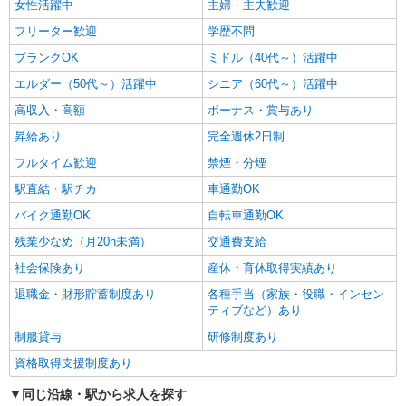
女性活躍中
主婦・主夫歓迎
フリーター歓迎
学歴不問
ブランクOK
ミドル（40代～）活躍中
エルダー（50代～）活躍中
シニア（60代～）活躍中
高収入・高額
ボーナス・賞与あり
昇給あり
完全週休2日制
フルタイム歓迎
禁煙・分煙
駅直結・駅チカ
車通勤OK
バイク通勤OK
自転車通勤OK
残業少なめ（月20h未満）
交通費支給
社会保険あり
産休・育休取得実績あり
退職金・財形貯蓄制度あり
各種手当（家族・役職・インセン
ティブなど）あり
制服貸与
研修制度あり
資格取得支援制度あり
同じ沿線・駅から求人を探す