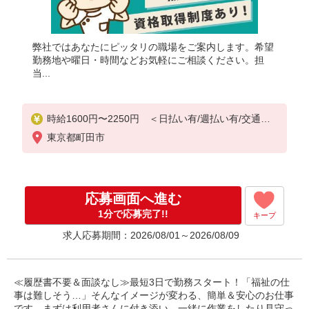
弊社ではあなたにピッタリの職場をご案内します。希望
勤務地や曜日・時間などお気軽にご相談ください。担
当...
時給1600円〜2250円 ＜日払い有/週払い有/交通費
全支給(ガソリン代含む)＞
東京都町田市
応募画面へ進む
1分で応募完了!!
キープ
求人応募期間：2026/08/01～2026/08/09
≪履歴書不要＆面談なし≫最短3日で勤務スタート！「福祉の仕
事は難しそう…」そんなイメージが変わる、簡単＆安心のお仕事
です。まずは利用者さんに付き添い、一緒に作業をしたり見守っ