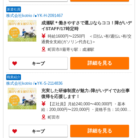
派遣社員
株式会社kotrio /●YK-H-2091467
成瀬駅＊働きやすさで選ぶならココ！障がいデ
イSTAFF/17時定時
時給1600円〜2250円 ＜日払い有/週払い有/交
通費全支給(ガソリン代含む)＞
町田市//最寄り駅：成瀬駅
詳細を見る
キープ
職業紹介
株式会社kotrio /●YK-S-2114836
充実した研修制度が魅力♪障がいデイでお仕事
復帰を応援します！
【正社員】月給240,000〜400,000円 ・基本
給：200,000円〜220,000円 ・資格手当：10,000〜
30,000円 ・役職手当：10,000〜70,000円 ・処遇改
町田市
善手当：20,000〜60,000円（勤続年数、保有資格
により変動） ・固定残業手当：20,000円（10時
詳細を見る
キープ
間） ※固定残業時間を超過する場合には超過勤務
手当として別途支給 下記資格をお持ちの方歓迎 ・