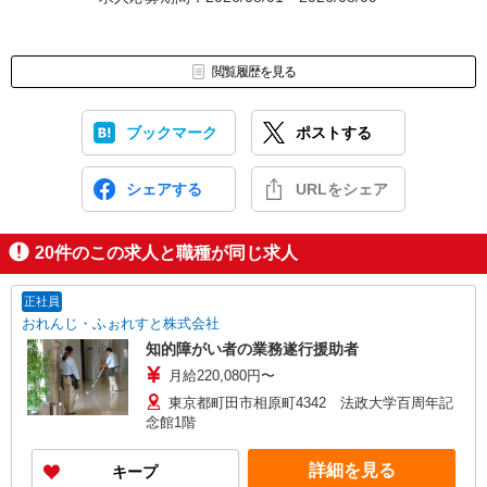
閲覧履歴を見る
ブックマーク
ポストする
シェアする
URLをシェア
20
件のこの求人と職種が同じ求人
正社員
おれんじ・ふぉれすと株式会社
知的障がい者の業務遂行援助者
月給220,080円〜
東京都町田市相原町4342 法政大学百周年記
念館1階
詳細を見る
キープ