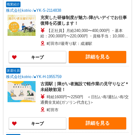
職業紹介
株式会社kotrio /●YK-S-2114838
充実した研修制度が魅力♪障がいデイでお仕事
復帰を応援します！
【正社員】月給240,000〜400,000円 ・基本
給：200,000円〜220,000円 ・資格手当：10,000〜
30,000円 ・役職手当：10,000〜70,000円 ・処遇改
町田市//最寄り駅：成瀬駅
善手当：20,000〜60,000円（勤続年数、保有資格
により変動） ・固定残業手当：20,000円（10時
詳細を見る
キープ
間） ※固定残業時間を超過する場合には超過勤務
手当として別途支給 下記資格をお持ちの方歓迎 ・
認知症介護基礎研修 ・初任者研修 ・実務者研修
派遣社員
・介護福祉士 など
株式会社kotrio /●YK-H-1955759
古淵駅｜障がい者施設で軽作業の見守りなど＊
未経験歓迎！
時給1600円〜2250円 ＜日払い有/週払い有/交
通費全支給(ガソリン代含む)＞
町田市
詳細を見る
キープ