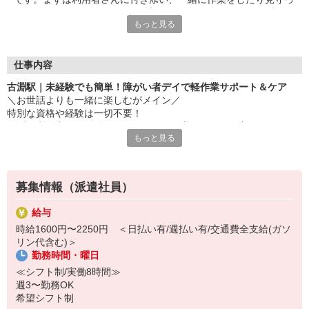
たりすることからスタート！希望シフトや条件面など、まずはお
もっと見る
気軽にご相談ください◎
仕事内容
古淵駅｜未経験でも簡単！障がい者デイで軽作業サポート＆ケア
＼お世話よりも一緒に楽しむがメイン／
特別な資格や経験は一切不要！
まずは利用者さんに付き添い、一緒に作業したり、見守ったりする
もっと見る
ことからスタート！
▼お仕事内容
・軽作業の見守り、サポート
募集情報（派遣社員）
・施設内の清掃
・必要に応じた生活介助
給与
・利用者の送迎（できる方のみでOK） など
時給1600円〜2250円 ＜日払い有/週払い有/交通費全支給(ガソ
リン代含む)＞
▼初めての方でも安心して働ける環境
勤務時間・曜日
・専門知識は不要！まずは見守りからスタート◎
・充実した研修制度あり！未経験でもご安心ください♪
≪シフト制/実働8時間≫
・先輩にいつでも聞けるアットホームな環境！
週3〜勤務OK
希望シフト制