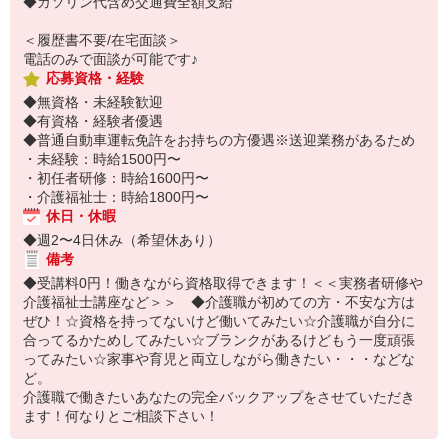
◆ガソリン代含め交通費全額支給
＜履歴書不要/在宅面談＞
電話のみで面談が可能です♪
応募資格・経験
◆無資格・未経験歓迎
◆有資格・経験者優遇
◆普通自動車運転免許をお持ちの方優遇※送迎業務があるため
・未経験：時給1500円〜
・初任者研修：時給1600円〜
・介護福祉士：時給1800円〜
休日・休暇
◆週2〜4日休み（希望休あり）
備考
◆受講料0円！働きながら資格取得できます！＜＜実務者研修や
介護福祉士講座など＞＞ ◆介護職が初めての方・不安な方は
ぜひ！☆資格を持ってないけど働いてみたい☆介護職が自分に
合ってるかためしてみたい☆ブランクがあるけどもう一度頑張
ってみたい☆家事や育児と両立しながら働きたい・・・などな
ど。
介護職で働きたいあなたの完全バックアップをさせていただき
ます！何なりとご相談下さい！