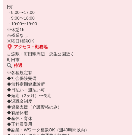
履歴書不要で、面接なし！
面倒な準備なしで、まずはお気軽にご応募ください♪
[例]
・8:00〜17:00
・9:00〜18:00
・10:00〜19:00
※休憩1h
※残業なし
※曜日相談OK
アクセス・勤務地
古淵駅・町田駅周辺｜忠生公園近く
町田市
待遇
※各種規定有
◆社会保険完備
◆無料定期健康診断
◆日払い・週払い可
◆短期（2ヶ月）〜長期
◆退職金制度
◆資格支援（介護資格のみ）
◆有給休暇
◆産休・育休
◆正社員登用
◆副業・Wワーク相談OK（週40時間以内）