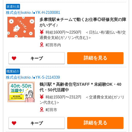
認知症介護基礎研修 ・初任者研修 ・実務者研修
派遣社員
・介護福祉士 など
株式会社kotrio /●YK-H-2100081
多摩境駅★チームで動くお仕事◎研修充実の障
がいデイ♪
時給1600円〜2250円 ＜日払い有/週払い有/交
通費全支給(ガソリン代含む)＞
町田市内
詳細を見る
キープ
職業紹介
株式会社kotrio /●YK-S-2114339
鶴川駅＊高齢者住宅STAFF＊未経験OK・40
代・50代活躍中
時給1550円〜2312円 ＜交通費全支給(ガソリ
ン代含む)＞
町田市
詳細を見る
キープ