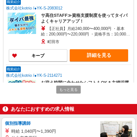
職業紹介
株式会社kotrio /●YK-S-2083012
サ高住STAFF≫資格支援制度を使ってタイパ
よくキャリアアップ！
【正社員】月給240,000〜400,000円 ・基本
給：200,000円〜220,000円 ・資格手当：10,000〜
30,000円 ・役職手当：10,000〜70,000円 ・処遇改
町田市
善手当：20,000〜60,000円（勤続年数、保有資格
により変動） ・固定残業手当：20,000円（10時
詳細を見る
キープ
間） ※固定残業時間を超過する場合には超過勤務
手当として別途支給 ・夜勤手当：10,000円/1回
（上記給与とは別に支給） 下記資格をお持ちの方
職業紹介
歓迎 ・認知症介護基礎研修 ・初任者研修 ・実務
株式会社kotrio /●YK-S-2114271
者研修 ・介護福祉士 など
お迎え時間に合わせたシフトもOK＊主婦活躍
中◎サ高住STAFF
もっと見る
時給1550円〜2312円 ＜交通費全支給(ガソリ
ン代含む)＞
あなたにおすすめの求人情報
町田市能ヶ谷/最寄駅：鶴川
詳細を見る
キープ
個別指導講師
時給 1,040円〜1,390円
職業紹介