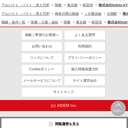
同じ職種から求人を探す
アルバイト・バイト・求人TOP
関東
東京都
町田市
株式会社kotrio /
医療・介護・福祉
アルバイト・バイト・求人TOP
神奈川県の路線
ＪＲ横浜線
古淵駅
株式
同じ特徴から求人を探す
職種・条件一覧
医療・介護・福祉
関東
東京都
町田市
株式会社kotr
未経験歓迎
ミドル（40代～）活躍中
掲載ご希望のお客様へ
よくある質問
ボーナス・賞与あり
車通勤OK
お問い合わせ
利用規約
交通費支給
社会保険あり
産休・育休取得実績あり
リンクについて
プライバシーポリシー
Cookieポリシー
個人情報保護方針
メールサービスについて
サイト運営会社
サイトマップ
(c) AIDEM Inc.
TOPへ
閲覧履歴を見る