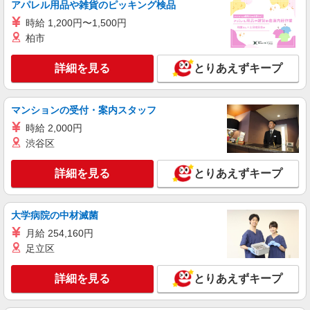
アパレル用品や雑貨のピッキング検品
町田駅＊働きやすさで選ぶならココ！障がいデ
時給 1,200円〜1,500円
イSTAFF/17時定時
柏市
時給1600円〜2250円 ＜日払い有/週払い有/交
通費全支給(ガソリン代含む)＞
詳細を見る
とりあえずキープ
町田市原町田近く【最寄り駅：町田駅】
詳細を見る
キープ
マンションの受付・案内スタッフ
時給 2,000円
派遣社員
渋谷区
株式会社kotrio /●YK-H-1955629
黒川駅｜未経験でも簡単！障がい者デイで軽作
詳細を見る
とりあえずキープ
業サポート＆ケア
時給1600円〜2250円 ＜日払い有/週払い有/交
通費全支給(ガソリン代含む)＞
大学病院の中材滅菌
町田市真光寺町｜最寄り駅：黒川
月給 254,160円
足立区
詳細を見る
キープ
詳細を見る
とりあえずキープ
派遣社員
株式会社kotrio /●YK-H-2100082