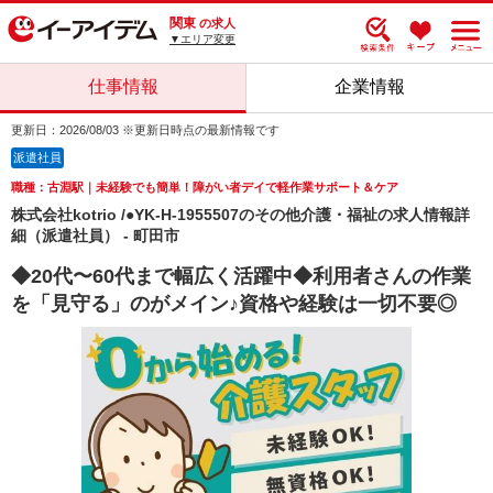
関東
の求人
▼エリア変更
仕事情報
企業情報
更新日：2026/08/03 ※更新日時点の最新情報です
派遣社員
職種：古淵駅｜未経験でも簡単！障がい者デイで軽作業サポート＆ケア
株式会社kotrio /●YK-H-1955507のその他介護・福祉の求人情報詳
細（派遣社員） - 町田市
◆20代〜60代まで幅広く活躍中◆利用者さんの作業
を「見守る」のがメイン♪資格や経験は一切不要◎