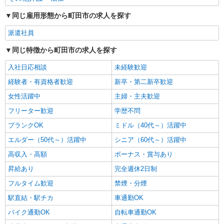
鶴川駅＊シニア住宅職員＊負担少なめ◎未経験
OK／無資格相談OK
同じ雇用形態から町田市の求人を探す
時給1550円〜2312円 ＜交通費全支給(ガソリ
ン代含む)＞
派遣社員
町田市能ヶ谷/最寄駅：鶴川
同じ特徴から町田市の求人を探す
詳細を見る
キープ
入社日応相談
未経験歓迎
経験者・有資格者歓迎
新卒・第二新卒歓迎
女性活躍中
主婦・主夫歓迎
フリーター歓迎
学歴不問
ブランクOK
ミドル（40代～）活躍中
エルダー（50代～）活躍中
シニア（60代～）活躍中
高収入・高額
ボーナス・賞与あり
昇給あり
完全週休2日制
フルタイム歓迎
禁煙・分煙
駅直結・駅チカ
車通勤OK
バイク通勤OK
自転車通勤OK