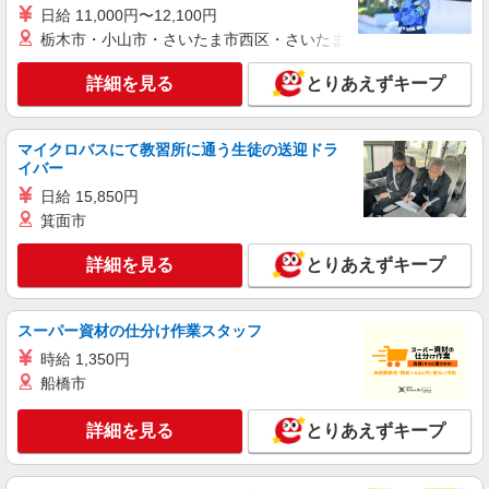
株式会社kotrio /●YK-S-2114272
者研修 ・介護福祉士 など
日給 11,000円〜12,100円
お迎え時間に合わせたシフトもOK＊主婦活躍
栃木市・小山市・さいたま市西区・さいたま市岩槻区・久喜市・
中◎サ高住STAFF
時給1550円〜2312円 ＜交通費全支給(ガソリ
詳細を見る
とりあえずキープ
ン代含む)＞
町田市
マイクロバスにて教習所に通う生徒の送迎ドラ
イバー
詳細を見る
キープ
日給 15,850円
箕面市
職業紹介
株式会社kotrio /●YK-S-2008215
詳細を見る
とりあえずキープ
*古淵駅の就労支援施設＊未経験でも月給24万
円スタート！
【正社員】月給240,000〜400,000円 ・基本
スーパー資材の仕分け作業スタッフ
給：200,000円〜220,000円 ・資格手当：10,000〜
30,000円 ・役職手当：10,000〜70,000円 ・処遇改
時給 1,350円
町田市
善手当：20,000〜60,000円（勤続年数、保有資格
船橋市
により変動） ・固定残業手当：20,000円（10時
詳細を見る
キープ
間） ※固定残業時間を超過する場合には超過勤務
詳細を見る
とりあえずキープ
手当として別途支給 下記資格をお持ちの方歓迎 ・
認知症介護基礎研修 ・初任者研修 ・実務者研修
派遣社員
・介護福祉士 など
株式会社kotrio /●YK-H-2091465