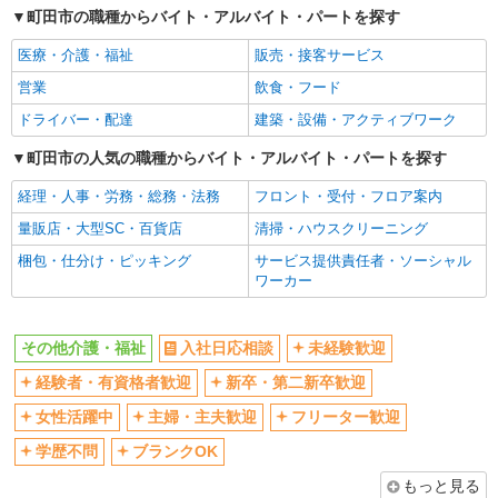
町田市の職種からバイト・アルバイト・パートを探す
女性活躍中
主婦・主夫歓迎
医療・介護・福祉
販売・接客サービス
フリーター歓迎
学歴不問
営業
飲食・フード
ブランクOK
ミドル（40代～）活躍中
ドライバー・配達
建築・設備・アクティブワーク
エルダー（50代～）活躍中
シニア（60代～）活躍中
高収入・高額
町田市の人気の職種からバイト・アルバイト・パートを探す
ボーナス・賞与あり
昇給あり
完全週休2日制
経理・人事・労務・総務・法務
フロント・受付・フロア案内
フルタイム歓迎
禁煙・分煙
量販店・大型SC・百貨店
清掃・ハウスクリーニング
駅直結・駅チカ
車通勤OK
梱包・仕分け・ピッキング
サービス提供責任者・ソーシャル
ワーカー
バイク通勤OK
自転車通勤OK
残業少なめ（月20h未満）
交通費支給
その他介護・福祉
入社日応相談
未経験歓迎
社会保険あり
産休・育休取得実績あり
経験者・有資格者歓迎
新卒・第二新卒歓迎
退職金・財形貯蓄制度あり
各種手当（家族・役職・インセン
ティブなど）あり
女性活躍中
主婦・主夫歓迎
フリーター歓迎
制服貸与
研修制度あり
学歴不問
ブランクOK
資格取得支援制度あり
もっと見る