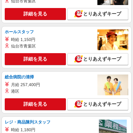
仙台市青葉区
株式会社kotrio /●YK-S-2114429
<町田>高月給&シフト柔軟でいいとこ取り♪サ
詳細を見る
とりあえずキープ
高住の補助STAFF
【正社員】月給240,000〜400,000円 ・基本
給：200,000円〜220,000円 ・資格手当：10,000〜
ホールスタッフ
30,000円 ・役職手当：10,000〜70,000円 ・処遇改
町田市
時給 1,150円
善手当：20,000〜60,000円（勤続年数、保有資格
仙台市青葉区
により変動） ・固定残業手当：20,000円（10時
詳細を見る
キープ
間） ※固定残業時間を超過する場合には超過勤務
手当として別途支給 ・夜勤手当：10,000円/1回
詳細を見る
とりあえずキープ
（上記給与とは別に支給） 下記資格をお持ちの方
派遣社員
歓迎 ・認知症介護基礎研修 ・初任者研修 ・実務
株式会社kotrio /●YK-H-2100077
者研修 ・介護福祉士 など
総合病院の清掃
古淵駅★チームで動くお仕事◎研修充実の障が
いデイ♪
月給 257,400円
時給1600円〜2250円 ＜日払い有/週払い有/交
港区
通費全支給(ガソリン代含む)＞
町田市
詳細を見る
とりあえずキープ
詳細を見る
キープ
レジ・商品陳列スタッフ
時給 1,180円
派遣社員