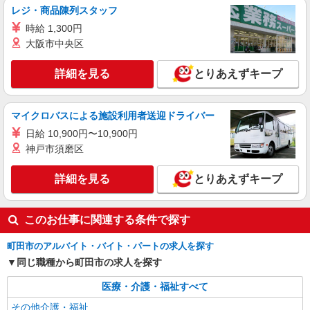
成瀬駅★チームで動くお仕事◎研修充実の障が
レジ・商品陳列スタッフ
いデイ♪
時給 1,300円
時給1600円〜2250円 ＜日払い有/週払い有/交
大阪市中央区
通費全支給(ガソリン代含む)＞
町田市//最寄り駅：成瀬駅
詳細を見る
とりあえずキープ
詳細を見る
キープ
マイクロバスによる施設利用者送迎ドライバー
職業紹介
日給 10,900円〜10,900円
株式会社kotrio /●YK-S-2008144
神戸市須磨区
経験不問！ゼロからはじめる就労支援のパート
スタッフ☆古淵駅
詳細を見る
とりあえずキープ
時給1500円〜 ※給与は資格・経験を考慮
◆交通費orガソリン代全額支給
このお仕事に関連する条件で探す
町田市
町田市のアルバイト・バイト・パートの求人を探す
詳細を見る
キープ
同じ職種から町田市の求人を探す
職業紹介
医療・介護・福祉すべて
株式会社kotrio /●YK-S-2114396
その他介護・福祉