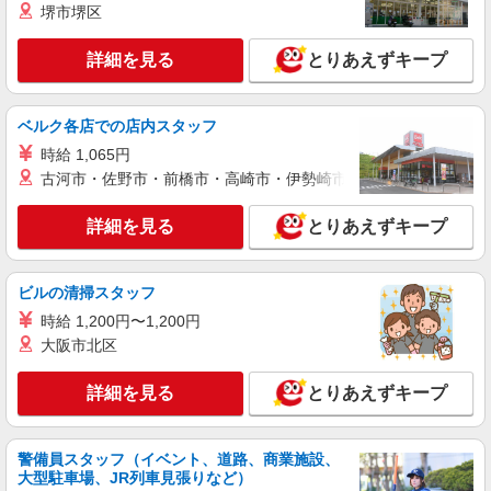
株式会社kotrio /●YK-H-2091468
堺市堺区
黒川駅＊働きやすさで選ぶならココ！障がいデ
イSTAFF/17時定時
詳細を見る
とりあえずキープ
時給1600円〜2250円 ＜日払い有/週払い有/交
通費全支給(ガソリン代含む)＞
ベルク各店での店内スタッフ
町田市真光寺町｜最寄り駅：黒川
時給 1,065円
古河市・佐野市・前橋市・高崎市・伊勢崎市・太田市・館林市・
詳細を見る
キープ
詳細を見る
とりあえずキープ
職業紹介
株式会社kotrio /●YK-S-2097116
≪多摩境駅≫身体負担少なめ！人気のサ高住
ビルの清掃スタッフ
STAFF募集◎
時給 1,200円〜1,200円
【正社員】月給240,000〜400,000円 ・基本
大阪市北区
給：200,000円〜220,000円 ・資格手当：10,000〜
30,000円 ・役職手当：10,000〜70,000円 ・処遇改
東京都町田市
善手当：20,000〜60,000円（勤続年数、保有資格
詳細を見る
とりあえずキープ
により変動） ・固定残業手当：20,000円（10時
詳細を見る
キープ
間） ※固定残業時間を超過する場合には超過勤務
手当として別途支給 ・夜勤手当：10,000円/1回
警備員スタッフ（イベント、道路、商業施設、
（上記給与とは別に支給） 下記資格をお持ちの方
職業紹介
大型駐車場、JR列車見張りなど）
歓迎 ・認知症介護基礎研修 ・初任者研修 ・実務