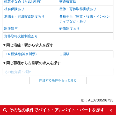
残業少なめ（月20h未満）
交通費支給
社会保険あり
産休・育休取得実績あり
退職金・財形貯蓄制度あり
各種手当（家族・役職・インセン
ティブなど）あり
制服貸与
研修制度あり
資格取得支援制度あり
同じ沿線・駅から求人を探す
ＪＲ横浜線(神奈川県)
古淵駅
同じ職種から古淵駅の求人を探す
その他介護・福祉
関連する条件をもっと見る
同じ雇用形態から古淵駅の求人を探す
派遣社員
同じ特徴から古淵駅の求人を探す
ID：AE0730596795
入社日応相談
未経験歓迎
その他の条件でバイト・アルバイト・パートを探す
経験者・有資格者歓迎
新卒・第二新卒歓迎