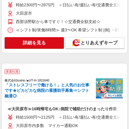
時給2300円〜2875円 ＜日払い有/週払い有/交通費全支給(ガ
時給1500円〜2125円 ＜日払い有/週払い有/交
通費全支給(ガソリン代含む)＞
大田原市
大田原市
西那須野駅から車ですぐ！☆交通費全額支給☆
≪シフト制/実働8時間≫ 週3〜OK 希望シフト制 [例] ・07:00 〜 16
詳細を見る
キープ
詳細を見る
とりあえずキープ
派遣社員
株式会社kotrio /●UT-H-2020674
≪大田原市≫年齢不問！０からスタートでも活
躍できる看護助手♪
時給1500円〜2125円 ＜日払い有/週払い有/交
派遣社員
通費全支給(ガソリン代含む)＞
株式会社kotrio /●UT-H-1811640
大田原市
「ストレスフリーで働ける！」と人気のお仕事
です★ピカピカな病院の看護助手募集⇒シフト
詳細を見る
キープ
融通◎
派遣社員
≪大田原市≫16時帰宅もOK♪病院で補助だけのまったり作業
株式会社kotrio /●UT-H-1815781
時給1500円〜2125円 ＜日払い有/週払い有/交通費全支給(ガ
大田原市★病院でお掃除/食事の配膳など♪★激
募★
大田原市内多数 マイカー通勤OK