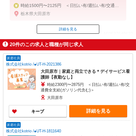
時給1500円〜2125円 ＜日払い有/週払い有/交通費
全支給(ガソリン代含む)＞
栃木県大田原市
詳細を見る
ID：AE0527649622
20
件のこの求人と職種が同じ求人
掲載期間終了
派遣社員
株式会社kotrio /●UT-H-2021386
大田原市｜家庭と両立できる＊デイサービス看
護師【夜勤なし】
時給2300円〜2875円 ＜日払い有/週払い有/交
通費全支給(ガソリン代含む)＞
大田原市
詳細を見る
キープ
派遣社員
株式会社kotrio /●UT-H-1811640