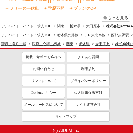
退職金・財形貯蓄制度あり
各種手当（家族・役職・インセン
ティブなど）あり
フリーター歓迎
学歴不問
ブランクOK
制服貸与
研修制度あり
もっと見る
資格取得支援制度あり
アルバイト・バイト・求人TOP
関東
栃木県
大田原市
株式会社kotrio 
同じ職種から求人を探す
アルバイト・バイト・求人TOP
栃木県の路線
ＪＲ東北本線
西那須野駅
職種・条件一覧
医療・介護・福祉
関東
栃木県
大田原市
株式会社kot
医療・介護・福祉
看護師・保健師・看護助手・助産師
掲載ご希望のお客様へ
よくある質問
同じ特徴から求人を探す
お問い合わせ
利用規約
未経験歓迎
ミドル（40代～）活躍中
リンクについて
プライバシーポリシー
ボーナス・賞与あり
車通勤OK
交通費支給
社会保険あり
Cookieポリシー
個人情報保護方針
産休・育休取得実績あり
メールサービスについて
サイト運営会社
サイトマップ
(c) AIDEM Inc.