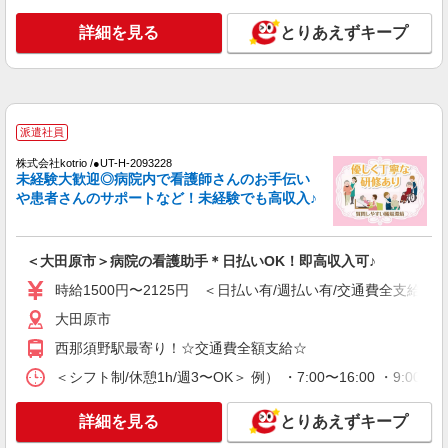
時給2000円〜 ＜日払い有/週払い有/交通費全
支給(ガソリン代含む)＞
詳細を見る
とりあえずキープ
大田原市 大田原市役所そば
詳細を見る
キープ
派遣社員
派遣社員
株式会社kotrio /●UT-H-1980768
株式会社kotrio /●UT-H-2093228
未経験大歓迎◎病院内で看護師さんのお手伝い
大田原市＊看護助手＊日払いOK！推し活の軍
や患者さんのサポートなど！未経験でも高収入♪
資金も即ゲット◎
時給1500円〜2125円 ＜日払い有/週払い有/交
通費全支給(ガソリン代含む)＞
＜大田原市＞病院の看護助手＊日払いOK！即高収入可♪
大田原市
時給1500円〜2125円 ＜日払い有/週払い有/交通費全支給(ガ
詳細を見る
キープ
大田原市
西那須野駅最寄り！☆交通費全額支給☆
派遣社員
株式会社kotrio /●UT-H-1978145
＜シフト制/休憩1h/週3〜OK＞ 例） ・7:00〜16:00 ・9:00〜1
デイサービスの看護師＊日払いOK！推し活の
軍資金も即ゲット◎
詳細を見る
とりあえずキープ
時給2000円〜2500円＜交通費全額支給(ガソリ