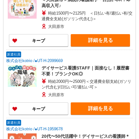
高収入可♪
時給1500円〜2125円 ＜日払い有/週払い有/交
通費全支給(ガソリン代含む)＞
大田原市
詳細を見る
キープ
派遣社員
株式会社kotrio /●UT-H-2099669
デイサービス看護STAFF｜面接なし！履歴書
不要！ブランクOK◎
時給2000円〜2500円＜交通費全額支給(ガソリ
ン代含む)/日払い可/週払い可＞
大田原市
詳細を見る
キープ
派遣社員
株式会社kotrio /●UT-H-1959678
20代〜50代活躍中！デイサービスの看護師＊