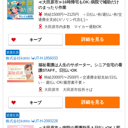
≪大田原市≫16時帰宅もOK♪病院で補助だけ
のまったり作業
時給1500円〜2125円 ＜日払い有/週払い有/交
通費全支給(ガソリン代含む)＞
大田原市内多数 マイカー通勤OK
詳細を見る
キープ
派遣社員
株式会社kotrio /●UT-H-1856033
福祉看護は人生のサポーター。シニア住宅の看
護STAFF。日払いOK
時給2000円〜2500円＜交通費全額支給/日払
い・週払いOK/履歴書不要＞
大田原市 大田原市役所そば
詳細を見る
キープ
派遣社員
株式会社kotrio /●UT-H-2093228
＜大田原市＞病院の看護助手＊日払いOK！即