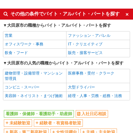
派遣社員
同じ特徴から西那須野駅の求人を探す
その他の条件でバイト・アルバイト・パートを探す
入社日応相談
未経験歓迎
大田原市の職種からバイト・アルバイト・パートを探す
経験者・有資格者歓迎
新卒・第二新卒歓迎
営業
ファッション・アパレル
女性活躍中
主婦・主夫歓迎
オフィスワーク・事務
IT・クリエイティブ
フリーター歓迎
学歴不問
飲食・フード
販売・接客サービス
ブランクOK
ミドル（40代～）活躍中
大田原市の人気の職種からバイト・アルバイト・パートを探す
エルダー（50代～）活躍中
シニア（60代～）活躍中
建物管理・設備管理・マンション
医療事務・受付・クラーク
高収入・高額
ボーナス・賞与あり
管理員
昇給あり
完全週休2日制
コンビニ・スーパー
大型ドライバー
フルタイム歓迎
禁煙・分煙
美容師・ネイリスト・まつげ施術
経理・人事・労務・総務・法務
駅直結・駅チカ
車通勤OK
バイク通勤OK
自転車通勤OK
看護師・保健師・看護助手・助産師
入社日応相談
残業少なめ（月20h未満）
交通費支給
未経験歓迎
経験者・有資格者歓迎
社会保険あり
産休・育休取得実績あり
新卒・第二新卒歓迎
女性活躍中
主婦・主夫歓迎