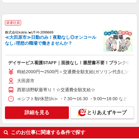
ン代含む)/日払い可/週払い可＞
大田原市
派遣社員
詳細を見る
キープ
株式会社kotrio /●UT-H-2099669
≪大田原市≫日勤のみ！夜勤なし◎オンコール
派遣社員
なし♪理想の職場で働きませんか？
株式会社kotrio /●UT-H-2069503
看護助手／資格も経験も必要なし＊やさしい気
持ちがあれば十分◎
デイサービス看護STAFF｜面接なし！履歴書不要！ブランクOK◎
時給1500円〜2125円 ＜日払い有/週払い有/交
時給2000円〜2500円＜交通費全額支給(ガソリン代含む)/日払
通費全支給(ガソリン代含む)＞
大田原市内多数 マイカー通勤OK
大田原市
西那須野駅最寄り！☆交通費全額支給☆
詳細を見る
キープ
≪シフト制/休憩1h≫ ・7:30〜16:30 ・9:00〜18:00 など 
派遣社員
詳細を見る
とりあえずキープ
株式会社kotrio /●UT-H-2009735
＜大田原市＞元気も、プライベートも諦めない
＊週3〜OK/看護助手
このお仕事に関連する条件で探す
時給1500円〜2125円 ＜日払い有/週払い有/交