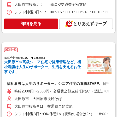
時給1500円〜2125円 ＜日払い有/週払い有/交
大田原市役所近く ※車OK/交通費全額支給
通費全支給(ガソリン代含む)＞
シフト制/週3日〜 7：00〜16：00 9：00〜18：00 10：
大田原市 大田原市役所そば
詳細を見る
とりあえずキープ
詳細を見る
キープ
派遣社員
株式会社kotrio /●UT-H-1906684
大田原市≫タイパ重視で稼げる看護助手＊無料
派遣社員
資格支援で時給UP
株式会社kotrio /●UT-H-1856033
時給1500円〜2125円 ＜日払い有/週払い有/交
大田原市≫高級シニア住宅で健康管理など。福
通費全支給(ガソリン代含む)＞
祉看護は人生のサポーター。生活を支えるお仕
大田原市
事です。
詳細を見る
キープ
福祉看護は人生のサポーター。シニア住宅の看護STAFF。日払いO
時給2000円〜2500円＜交通費全額支給/日払い・週払いOK/
派遣社員
大田原市 大田原市役所そば
株式会社kotrio /●UT-H-1855993
大田原市役所そば 交通費全額支給
大田原市▼デイサービスの看護師▼ラクラク業
務♪時短相談OK
シフト制/週3日〜OK/休憩1h（夜勤の場合は2h） ・8:00〜17:0