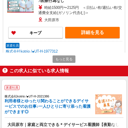
♪医療行為なし
時給1500円〜2125円 ＜日払い有/週払い有/交
通費全支給(ガソリン代含む)＞
大田原市
詳細を見る
キープ
派遣社員
株式会社kotrio /●UT-H-1977312
≪大田原市／看護助手≫子育て世代活躍中！働
もっと見る
きやすい環境♪
この求人に似ている求人情報
時給1500円〜2125円 ＜日払い有/週払い有/交
通費全支給(ガソリン代含む)＞
大田原市
派遣社員
詳細を見る
キープ
株式会社kotrio /●UT-H-2021386
利用者様とゆったり関わることができるデイサ
ービスでのお仕事♪一人ひとりに寄り添った看護
派遣社員
ができます◎
株式会社kotrio /●UT-H-2051462
≪大田原市≫未経験・無資格から看護助手へ挑
大田原市｜家庭と両立できる＊デイサービス看護師【夜勤なし】
戦！シフト相談OK♪