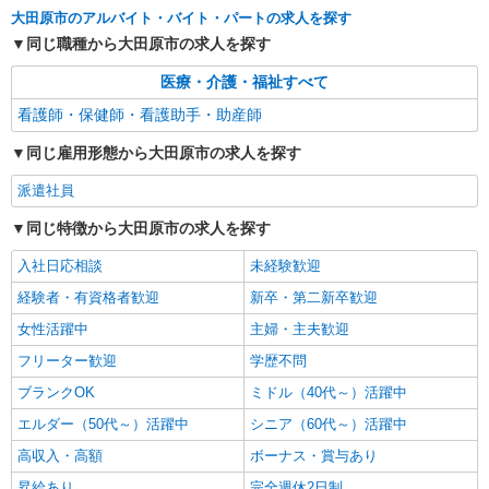
通費全支給(ガソリン代含む)＞
大田原市のアルバイト・バイト・パートの求人を探す
大田原市
同じ職種から大田原市の求人を探す
詳細を見る
キープ
医療・介護・福祉すべて
看護師・保健師・看護助手・助産師
業務委託
SOMPOヘルスサポート株式会社 全支援対応コース
同じ雇用形態から大田原市の求人を探す
特定保健指導（保健師・管理栄養士）
派遣社員
報酬：完全出来高制 報酬額（消費税抜き）：
・事業所一括面談(対面) 1日：10,000円〜14,716
同じ特徴から大田原市の求人を探す
円 ・個別訪問(対面) 1件：4,286円〜5,239円 ・
【活動エリア】栃木県大田原市及びその周辺
遠隔面談 1件：1500〜1691円 ・電話支援 1
入社日応相談
未経験歓迎
件：1,000円〜1,429円 ・メール支援 1件：500円
経験者・有資格者歓迎
新卒・第二新卒歓迎
詳細を見る
キープ
※上記金額に消費税を加えた金額をお支払いいた
します ※交通費・電話代は弊社負担。その他、支
女性活躍中
主婦・主夫歓迎
援内容により細則あり。
業務委託
フリーター歓迎
学歴不問
SOMPOヘルスサポート株式会社 全支援対応コース
ブランクOK
ミドル（40代～）活躍中
保健師・管理栄養士 特定保健指導
エルダー（50代～）活躍中
報酬：出来高制 報酬額（消費税抜き）： ・事
シニア（60代～）活躍中
業所一括面談(対面) 1日：10,000円〜14,716円 ・
高収入・高額
ボーナス・賞与あり
個別訪問(対面) 1件：4,286円〜5,239円 ・遠隔面
【活動エリア】栃木県大田原市及びその周辺
談 1件：1,500〜1,691円 ・電話支援 1件：
昇給あり
完全週休2日制