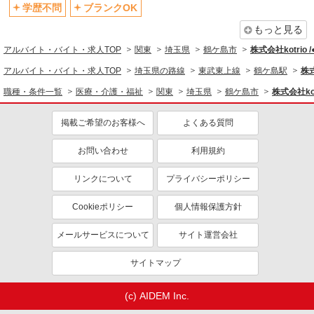
退職金・財形貯蓄制度あり
各種手当（家族・役職・インセン
学歴不問
ブランクOK
ティブなど）あり
もっと見る
制服貸与
研修制度あり
アルバイト・バイト・求人TOP
関東
埼玉県
鶴ケ島市
株式会社kotrio 
資格取得支援制度あり
アルバイト・バイト・求人TOP
埼玉県の路線
東武東上線
鶴ケ島駅
株式
同じ職種から求人を探す
職種・条件一覧
医療・介護・福祉
関東
埼玉県
鶴ケ島市
株式会社kot
医療・介護・福祉
掲載ご希望のお客様へ
よくある質問
介護職・ヘルパー
お問い合わせ
利用規約
同じ特徴から求人を探す
未経験歓迎
ミドル（40代～）活躍中
リンクについて
プライバシーポリシー
ボーナス・賞与あり
車通勤OK
Cookieポリシー
個人情報保護方針
交通費支給
社会保険あり
メールサービスについて
サイト運営会社
産休・育休取得実績あり
サイトマップ
(c) AIDEM Inc.