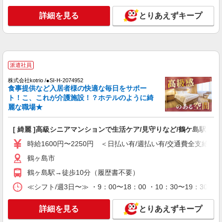
詳細を見る
キープ
詳細を見る
とりあえずキープ
派遣社員
株式会社トラストグロース 新宿本社 第3営業部
介護付き有料老人ホームでの夜専介護士
時給：初任者研修1400円〜/実務者研修1450
派遣社員
円〜/介護福祉士1500円〜
株式会社kotrio /●SI-H-2074952
埼玉県鶴ケ島市
食事提供など入居者様の快適な毎日をサポー
ト！こ、これが介護施設！？ホテルのように綺
詳細を見る
麗な職場★
キープ
[ 綺麗 ]高級シニアマンションで生活ケア/見守りなど/鶴ケ島駅
職業紹介
株式会社トラストグロース 新宿本社 第3営業部
時給1600円〜2250円 ＜日払い有/週払い有/交通費全支給(ガ
ショートステイでの介護士
鶴ヶ島市
月給：240000円〜260000円 ※資格や経験など
による
鶴ヶ島駅→徒歩10分（履歴書不要）
埼玉県鶴ケ島市
≪シフト/週3日〜≫ ・9：00〜18：00 ・10：30〜19：30 
詳細を見る
キープ
詳細を見る
とりあえずキープ