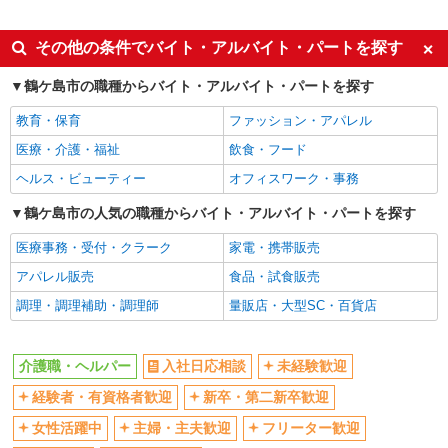
派遣社員
同じ特徴から鶴ケ島駅の求人を探す
その他の条件でバイト・アルバイト・パートを探す
入社日応相談
未経験歓迎
鶴ケ島市の職種からバイト・アルバイト・パートを探す
経験者・有資格者歓迎
新卒・第二新卒歓迎
教育・保育
ファッション・アパレル
女性活躍中
主婦・主夫歓迎
医療・介護・福祉
飲食・フード
フリーター歓迎
学歴不問
ヘルス・ビューティー
オフィスワーク・事務
ブランクOK
ミドル（40代～）活躍中
鶴ケ島市の人気の職種からバイト・アルバイト・パートを探す
エルダー（50代～）活躍中
シニア（60代～）活躍中
医療事務・受付・クラーク
家電・携帯販売
高収入・高額
ボーナス・賞与あり
アパレル販売
食品・試食販売
昇給あり
完全週休2日制
調理・調理補助・調理師
量販店・大型SC・百貨店
フルタイム歓迎
禁煙・分煙
駅直結・駅チカ
車通勤OK
介護職・ヘルパー
入社日応相談
未経験歓迎
バイク通勤OK
自転車通勤OK
残業少なめ（月20h未満）
経験者・有資格者歓迎
新卒・第二新卒歓迎
交通費支給
社会保険あり
産休・育休取得実績あり
女性活躍中
主婦・主夫歓迎
フリーター歓迎