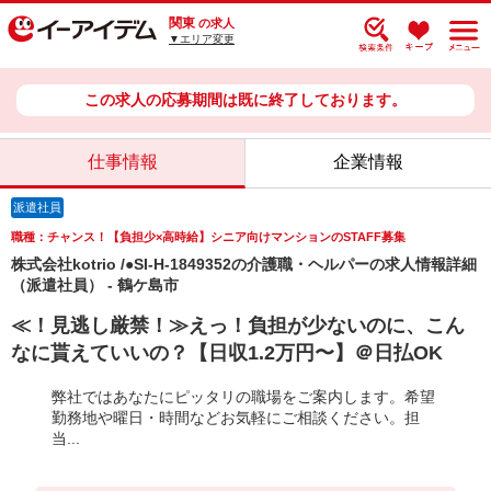
関東
の求人
▼エリア変更
この求人の応募期間は既に終了しております。
仕事情報
企業情報
派遣社員
職種：チャンス！【負担少×高時給】シニア向けマンションのSTAFF募集
株式会社kotrio /●SI-H-1849352の介護職・ヘルパーの求人情報詳細
（派遣社員） - 鶴ケ島市
≪！見逃し厳禁！≫えっ！負担が少ないのに、こん
なに貰えていいの？【日収1.2万円〜】＠日払OK
弊社ではあなたにピッタリの職場をご案内します。希望
勤務地や曜日・時間などお気軽にご相談ください。担
当...