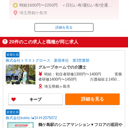
時給1600円〜2250円 ＜日払い有/週払い有/交通費
全支給(ガソリン代含む)＞
埼玉県鶴ケ島市
詳細を見る
ID：AE0527634313
20
件のこの求人と職種が同じ求人
掲載期間終了
派遣社員
株式会社トラストグロース 新宿本社 第3営業部
グループホームでの介護士
時給：初任者研修1300円〜1400円 実務
者研修1400円〜1450円 介護福祉士1450
円〜1500円 ※資格・経験により異なる
埼玉県鶴ヶ島市
詳細を見る
キープ
派遣社員
株式会社kotrio /●SI-H-2075072
鶴ケ島駅のシニアマンション▼フロアの巡回や