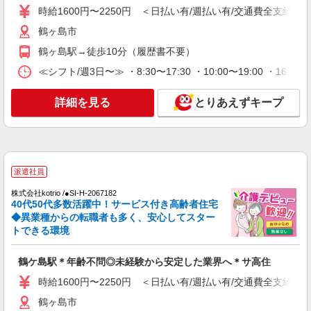
時給1600円〜2250円 ＜日払い有/週払い有/交通費全支給(ガ
詳細を見る
キープ
鶴ヶ島市
鶴ヶ島駅→徒歩10分（履歴書不要）
派遣社員
株式会社kotrio /●SI-H-2101879
≪シフト/週3日〜≫ ・8:30〜17:30 ・10:00〜19:00 ・1
高齢者マンション★日払いOKで急な出費に対
応可能＠鶴ケ島駅
詳細を見る
とりあえずキープ
時給1600円〜2250円 ＜日払い有/週払い有/交
通費全支給(ガソリン代含む)＞
鶴ヶ島市
派遣社員
詳細を見る
キープ
株式会社kotrio /●SI-H-2067182
40代50代多数活躍中！サービス付き高齢者住宅
派遣社員
◆異業種からの転職者も多く、安心してスター
株式会社kotrio /●SI-H-2102068
トできる環境
鶴ケ島駅のサ高住STAFF▼フロアの巡回や安
否確認/清掃など
鶴ケ島駅＊年齢不問◎未経験から安定した業界へ＊サ高住
時給1600円〜2250円 ＜日払い有/週払い有/交
通費全支給(ガソリン代含む)＞
時給1600円〜2250円 ＜日払い有/週払い有/交通費全支給(ガ
鶴ヶ島市
鶴ヶ島市