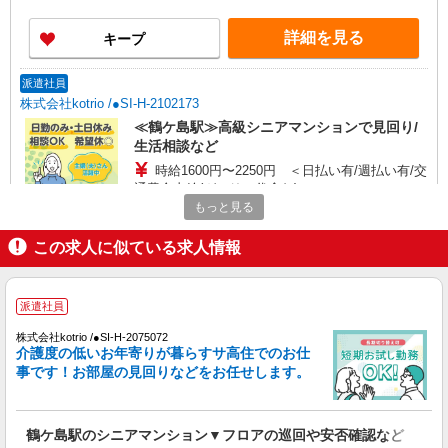
詳細を見る
キープ
派遣社員
株式会社kotrio /●SI-H-2102173
≪鶴ケ島駅≫高級シニアマンションで見回り/
生活相談など
時給1600円〜2250円 ＜日払い有/週払い有/交
通費全支給(ガソリン代含む)＞
もっと見る
鶴ヶ島市
この求人に似ている求人情報
詳細を見る
キープ
派遣社員
派遣社員
株式会社kotrio /●SI-H-2074952
株式会社kotrio /●SI-H-2075072
[ 綺麗 ]高級シニアマンションで生活ケア/見守
介護度の低いお年寄りが暮らすサ高住でのお仕
りなど/鶴ケ島駅
事です！お部屋の見回りなどをお任せします。
時給1600円〜2250円 ＜日払い有/週払い有/交
通費全支給(ガソリン代含む)＞
鶴ヶ島市
鶴ケ島駅のシニアマンション▼フロアの巡回や安否確認など