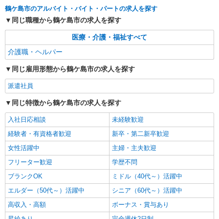
鶴ケ島市のアルバイト・バイト・パートの求人を探す
派遣社員
同じ職種から鶴ケ島市の求人を探す
株式会社トラストグロース 新宿本社 第3営業部
特別養護老人ホームでの介護士
医療・介護・福祉すべて
時給：初任者1450円 実務者1500円
介護職・ヘルパー
介福 1550円
埼玉県鶴ケ島市
同じ雇用形態から鶴ケ島市の求人を探す
派遣社員
詳細を見る
キープ
同じ特徴から鶴ケ島市の求人を探す
派遣社員
入社日応相談
株式会社kotrio /●SI-H-2067142
未経験歓迎
鶴ケ島駅◆サ高住スタッフ◆穏やかな職場×週
経験者・有資格者歓迎
新卒・第二新卒歓迎
3〜×残業なし
女性活躍中
主婦・主夫歓迎
時給1600円〜2250円 ＜日払い有/週払い有/交
通費全支給(ガソリン代含む)＞
フリーター歓迎
学歴不問
鶴ヶ島市
ブランクOK
ミドル（40代～）活躍中
エルダー（50代～）活躍中
シニア（60代～）活躍中
詳細を見る
キープ
高収入・高額
ボーナス・賞与あり
昇給あり
完全週休2日制