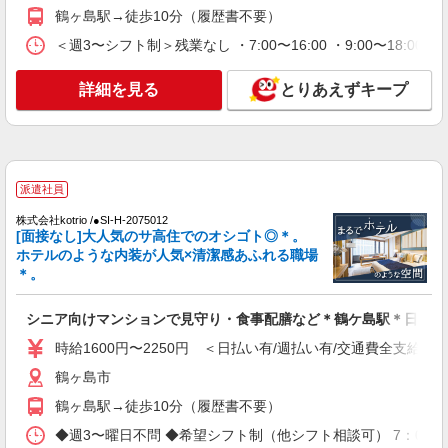
鶴ヶ島駅→徒歩10分（履歴書不要）
詳細を見る
キープ
＜週3〜シフト制＞残業なし ・7:00〜16:00 ・9:00〜18:0
派遣社員
株式会社kotrio /●SI-H-2101751
詳細を見る
とりあえずキープ
鶴ケ島駅近く＊即日勤務･お試し勤務OK◎シニ
アマンションSTAFF
時給1600円〜2250円 ＜日払い有/週払い有/交
通費全支給(ガソリン代含む)＞
派遣社員
鶴ヶ島市
株式会社kotrio /●SI-H-2075012
[面接なし]大人気のサ高住でのオシゴト◎＊。
詳細を見る
キープ
ホテルのような内装が人気×清潔感あふれる職場
＊。
派遣社員
株式会社kotrio /●SI-H-2018107
シニア向けマンションで見守り・食事配膳など＊鶴ケ島駅＊日払可
≪鶴ケ島駅≫夜勤なし！未経験・ブランクOK
時給1600円〜2250円 ＜日払い有/週払い有/交通費全支給(ガ
のデイスタッフ
時給1600円〜2250円 ＜日払い有/週払い有/交
鶴ヶ島市
通費全支給(ガソリン代含む)＞
鶴ヶ島駅→徒歩10分（履歴書不要）
鶴ヶ島市
◆週3〜曜日不問 ◆希望シフト制（他シフト相談可） 7：00〜16