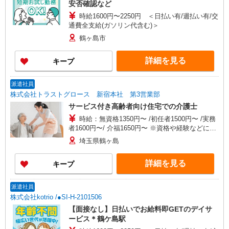
安否確認など
時給1600円〜2250円 ＜日払い有/週払い有/交
通費全支給(ガソリン代含む)＞
鶴ヶ島市
詳細を見る
キープ
派遣社員
株式会社トラストグロース 新宿本社 第3営業部
サービス付き高齢者向け住宅での介護士
時給：無資格1350円〜 /初任者1500円〜 /実務
者1600円〜/ 介福1650円〜 ※資格や経験などによ
る
埼玉県鶴ヶ島
詳細を見る
キープ
派遣社員
株式会社kotrio /●SI-H-2101506
【面接なし】日払いでお給料即GETのデイサ
ービス＊鶴ケ島駅