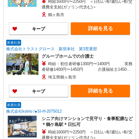
時給1600円〜2250円 ＜日払い有/週払い有/交
通費全支給(ガソリン代含む)＞
鶴ヶ島市
詳細を見る
キープ
派遣社員
株式会社トラストグロース 新宿本社 第3営業部
グループホームでの介護士
時給：初任者研修1300円〜1400円 実務
者研修1400円〜1450円 介護福祉士1450
円〜1500円 ※資格・経験により異なる
埼玉県鶴ヶ島市
詳細を見る
キープ
派遣社員
株式会社kotrio /●SI-H-2075012
シニア向けマンションで見守り・食事配膳など
＊鶴ケ島駅＊日払可
時給1600円〜2250円 ＜日払い有/週払い有/交
通費全支給(ガソリン代含む)＞