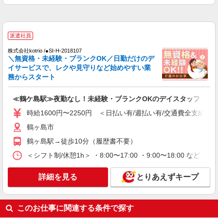
派遣社員
株式会社ブレイブ（マイナビグループ）/MDT11
介護スタッフ ◆デイサービス、サービス付き
派遣社員
高齢者向け住宅、グループホームなど様々な勤
務先から選べます。
未経験：時給1450〜1650円（資格・経験によ
株式会社kotrio /●SI-H-2018107
る） 経験者：時給1650〜1850円（資格・経験によ
＼無資格・未経験・ブランクOK／日勤だけのデ
る） ◎月収例 時給1850円×1日8時間×22日（週5
イサービスで、レクや見守りなど始めやすい業
埼玉県鶴ケ島市 【最寄駅】 ◆東武越生線「一
日）＝32万5600円 ◆昇給あり ◆支払い方法 ※日
務からスタート
本松駅」 ◆東武東上線「鶴ケ島駅」 ★その他、近
払い/週払い/月払い対応も可能です。詳しくは面談
隣に多数勤務地あります！
時にご相談ください。 ◆交通費：別途全額支給 ※
≪鶴ケ島駅≫夜勤なし！未経験・ブランクOKのデイスタッフ
詳細を見る
キープ
当社規定あり
時給1600円〜2250円 ＜日払い有/週払い有/交通費全支給(ガ
派遣社員
鶴ヶ島市
株式会社kotrio /●SI-H-2067222
鶴ヶ島駅→徒歩10分（履歴書不要）
鶴ケ島駅★未経験OKの人間関係に悩まない職
場へ★サ高住スタッフ
＜シフト制/休憩1h＞ ・8:00〜17:00 ・9:00〜18:00 など 
時給1600円〜2250円 ＜日払い有/週払い有/交
通費全支給(ガソリン代含む)＞
詳細を見る
とりあえずキープ
鶴ヶ島市
詳細を見る
このお仕事に関連する条件で探す
キープ