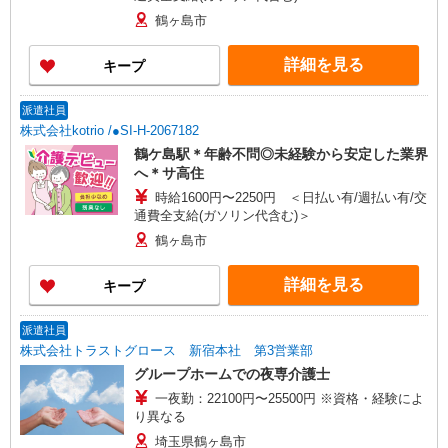
鶴ヶ島市
詳細を見る
キープ
派遣社員
株式会社kotrio /●SI-H-2067182
鶴ケ島駅＊年齢不問◎未経験から安定した業界
へ＊サ高住
時給1600円〜2250円 ＜日払い有/週払い有/交
通費全支給(ガソリン代含む)＞
鶴ヶ島市
詳細を見る
キープ
派遣社員
株式会社トラストグロース 新宿本社 第3営業部
グループホームでの夜専介護士
一夜勤：22100円〜25500円 ※資格・経験によ
り異なる
埼玉県鶴ヶ島市