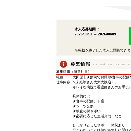
求人応募期間 ：
2026/08/01 ～ 2026/08/09
※掲載を終了した求人は閲覧できま
募集情報（派遣社員）
職種
大田原市★病院でお掃除/食事の配膳
仕事内容
＼未経験さん大大大歓迎！／
キレイな病院で看護師さんのお手伝い(
具体的には…
★食事の配膳、下膳
★シーツ交換
★検査の付き添い
★必要に応じた生活介助 など
しっかりとしたサポート体制あり！
分からないことは何でも気軽に聞け