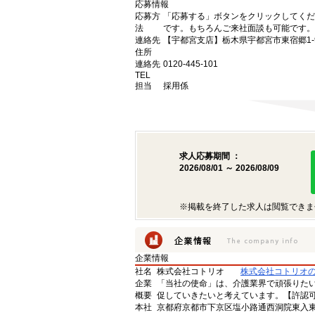
応募情報
応募方
「応募する」ボタンをクリックしてくだ
法
です。もちろんご来社面談も可能です。
連絡先
【宇都宮支店】栃木県宇都宮市東宿郷1-9-
住所
連絡先
0120-445-101
TEL
担当
採用係
求人応募期間 ：
2026/08/01 ～ 2026/08/09
※掲載を終了した求人は閲覧できま
企業情報
社名
株式会社コトリオ
株式会社コトリオ
企業
「当社の使命」は、介護業界で頑張りた
概要
促していきたいと考えています。【許認可番号】
本社
京都府京都市下京区塩小路通西洞院東入東塩