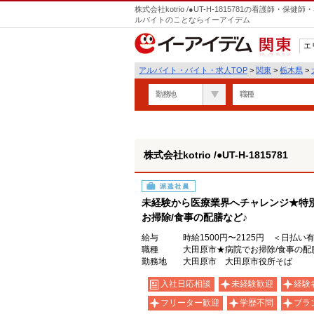
株式会社kotrio /●UT-H-1815781の看護師
ルバイトのことならイーアイデム
エ
関東
アルバイト・バイト・求人TOP
>
関東
>
栃木県
>
勤務地
職種
株式会社kotrio /●UT-H-1815781
派遣社員
未経験から医療業界へチャレンジ★特
お掃除/食事の配膳など♪
給与
時給1500円〜2125円 ＜日払い
職種
大田原市★病院でお掃除/食事の配
勤務地
大田原市 大田原市役所そば
入社日応相談
未経験歓迎
経験
フリーター歓迎
学歴不問
ブラ