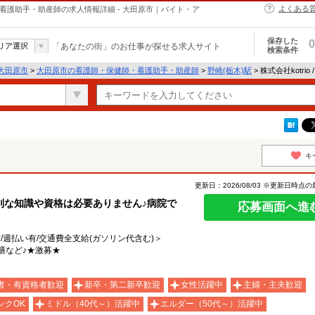
よくある
・保健師・看護助手・助産師の求人情報詳細 - 大田原市｜バイト・ア
保存した
0
リア選択
「あなたの街」のお仕事が探せる求人サイト
検索条件
大田原市
>
大田原市の看護師・保健師・看護助手・助産師
>
野崎(栃木)駅
> 株式会社kotrio
キ
更新日：2026/08/03 ※更新日時点
別な知識や資格は必要ありません♪病院で
応募画面へ進
有/週払い有/交通費全支給(ガソリン代含む)＞
膳など♪★激募★
者・有資格者歓迎
新卒・第二新卒歓迎
女性活躍中
主婦・主夫歓迎
ンクOK
ミドル（40代～）活躍中
エルダー（50代～）活躍中