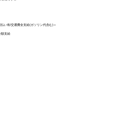
/週払い有/交通費全支給(ガソリン代含む)＞
全額支給