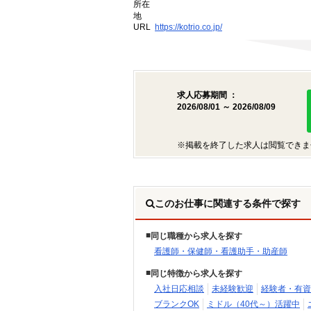
所在
地
URL
https://kotrio.co.jp/
求人応募期間 ：
2026/08/01 ～ 2026/08/09
※掲載を終了した求人は閲覧できま
このお仕事に関連する条件で探す
同じ職種から求人を探す
看護師・保健師・看護助手・助産師
同じ特徴から求人を探す
入社日応相談
未経験歓迎
経験者・有資
ブランクOK
ミドル（40代～）活躍中