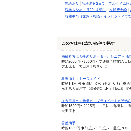
昇給あり
完全週休2日制
フルタイム歓
残業少なめ（月20h未満）
交通費支給
各種手当（家族・役職・インセンティブ
このお仕事に近い条件で探す
福祉看護は人生のサポーター。シニア住宅の看
時給2000円〜2500円＜交通費全額支給/日
大田原市 大田原市役所そば
看護助手（ナースエイド）
時給1,180円 ★週払いOK（規定あり） 
栃木県大田原市 【最寄駅】JR宇都宮線「野
＜大田原市＞元気も、プライベートも諦めな
時給1500円〜2125円 ＜日払い有/週払い
大田原市
看護助手
時給1300円 ◆前払い・日払い・週払いOK