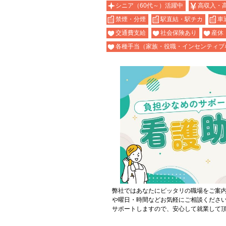
シニア（60代～）活躍中
高収入・
禁煙・分煙
駅直結・駅チカ
車
交通費支給
社会保険あり
産休
各種手当（家族・役職・インセンティブ
弊社ではあなたにピッタリの職場をご案
や曜日・時間などお気軽にご相談くださ
サポートしますので、安心して就業して