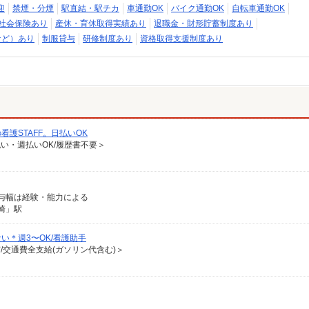
迎
禁煙・分煙
駅直結・駅チカ
車通勤OK
バイク通勤OK
自転車通勤OK
社会保険あり
産休・育休取得実績あり
退職金・財形貯蓄制度あり
など）あり
制服貸与
研修制度あり
資格取得支援制度あり
護STAFF。日払いOK
払い・週払いOK/履歴書不要＞
※給与幅は経験・能力による
崎」駅
い＊週3〜OK/看護助手
有/交通費全支給(ガソリン代含む)＞