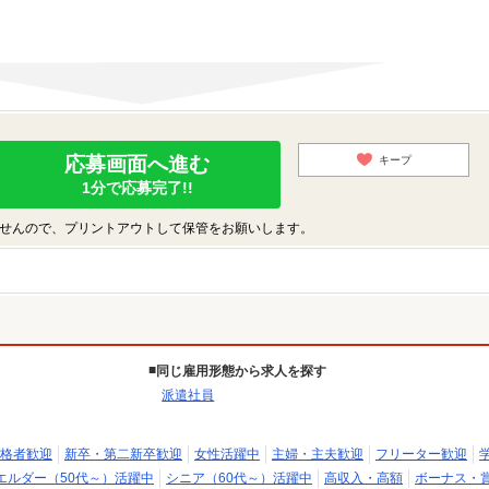
応募画面へ進む
キープ
1分で応募完了!!
せんので、プリントアウトして保管をお願いします。
同じ雇用形態から求人を探す
派遣社員
格者歓迎
新卒・第二新卒歓迎
女性活躍中
主婦・主夫歓迎
フリーター歓迎
エルダー（50代～）活躍中
シニア（60代～）活躍中
高収入・高額
ボーナス・