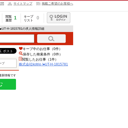
質問
サイトマップ
掲載ご希望のお客様へ
閲覧
キープ
1
0
履歴
リスト
ログイン
 /●UT-H-1815781の求人情報詳細
キープ中のお仕事（0件）
保存した検索条件（
0
件）
閲覧したお仕事（1件）
ープ
株式会社kotrio /●UT-H-1815781
の最新情報です
む