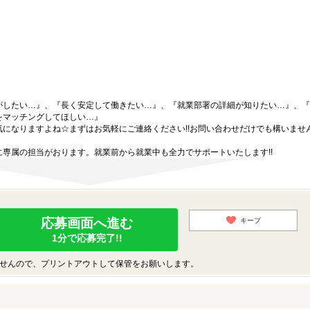
がしたい…』、『長く安定して働きたい…』、『就業部署の詳細が知りたい…』、『
をマッチングしてほしい…』
になりますよね☆まずはお気軽にご連絡ください!!お問い合わせだけでも構いません
専属の担当がおります。就業前から就業中も全力でサポートいたします!!
応募画面へ進む
キープ
1分で応募完了!!
せんので、プリントアウトして保管をお願いします。