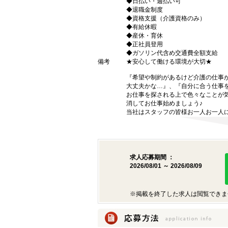
◆日払い・週払い可
◆退職金制度
◆資格支援（介護資格のみ）
◆有給休暇
◆産休・育休
◆正社員登用
◆ガソリン代含め交通費全額支給
備考
★安心して働ける環境が大切★
『希望や制約があるけど介護の仕事
大丈夫かな…』、『自分に合う仕事
お仕事を探される上で色々なことが気
消してお仕事始めましょう♪
当社はスタッフの皆様お一人お一人に
求人応募期間 ：
2026/08/01 ～ 2026/08/09
※掲載を終了した求人は閲覧できま