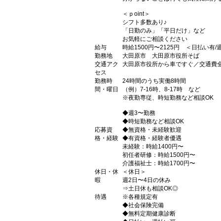
＜ｐoint＞
シフト多数あり♪
「日勤のみ」「平日だけ」など
お気軽にご相談ください
給与
時給1500円〜2125円 ＜日払い有
勤務地
大田原市 大田原市役所そば
交通アク
大田原市役所から車ですぐ／交通費
セス
勤務時
24時間のうち実働8時間
間・曜日
（例）7-16時、8-17時 など
※夜勤専従、時短勤務など相談OK
◆週3〜勤務
◆時短勤務など相談OK
応募資
◆無資格・未経験歓迎
格・経験
◆有資格・経験者優遇
未経験：時給1400円〜
初任者研修：時給1500円〜
介護福祉士：時給1700円〜
休日・休
＜休日＞
暇
週2日〜4日の休み
⇒土日休も相談OK◎
待遇
※各種規定有
◆社会保険完備
◆無料定期健康診断