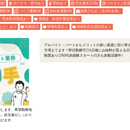
高額
ボーナス・賞与あり
昇給あり
完全週休2日制
フルタイム歓
通勤OK
バイク通勤OK
自転車通勤OK
残業少なめ（月20h未満）
・育休取得実績あり
退職金・財形貯蓄制度あり
など）あり
制服貸与
研修制度あり
資格取得支援制度あり
アルバイト・パートからメリットの多い派遣に切り替
方増えてます！即日勤務可◎1日後にお給料が貰える日
制度あり◎50代未経験スタートの方も多数活躍中♪
内します。希望勤務地
い。担当者がしっかり
頂けます。