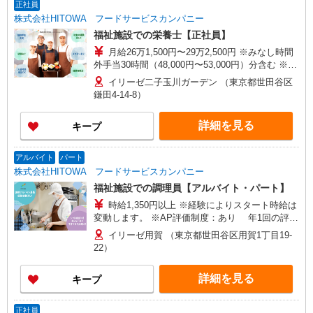
正社員
株式会社HITOWA フードサービスカンパニー
福祉施設での栄養士【正社員】
月給26万1,500円〜29万2,500円 ※みなし時間
外手当30時間（48,000円〜53,000円）分含む ※給
与は経験や前職給与に応じて決定します。 賞与年
イリーゼ二子玉川ガーデン （東京都世田谷区
2回
鎌田4-14-8）
詳細を見る
キープ
アルバイト
パート
株式会社HITOWA フードサービスカンパニー
福祉施設での調理員【アルバイト・パート】
時給1,350円以上 ※経験によりスタート時給は
変動します。 ※AP評価制度：あり 年1回の評価
により時給を見直します。 ※アルバイト賞与（寸
イリーゼ用賀 （東京都世田谷区用賀1丁目19-
志）：あり 年2回。勤続年数により金額UP。
22）
詳細を見る
キープ
正社員