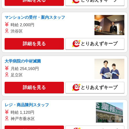
月給27万円〜30万円 ※給与は経験や前職給与
に応じて決定します。 賞与年2回
チャームスイート世田谷上馬 （東京都世田谷
マンションの受付・案内スタッフ
区上馬4丁目30-6）
時給 2,000円
渋谷区
詳細を見る
キープ
詳細を見る
とりあえずキープ
アルバイト
パート
株式会社HITOWA フードサービスカンパニー
福祉施設での調理補助【アルバイト・パート】
大学病院の中材滅菌
時給1,300円以上 ※経験によりスタート時給は
月給 254,160円
変動します。 ※AP評価制度：あり 年1回の評価
足立区
により時給を見直します。 ※アルバイト賞与（寸
チャームスイート世田谷上馬 （東京都世田谷
志）：あり 年2回。勤続年数により金額UP。
区上馬4丁目30-6）
詳細を見る
とりあえずキープ
詳細を見る
キープ
レジ・商品陳列スタッフ
アルバイト
パート
時給 1,120円
株式会社HITOWA フードサービスカンパニー
神戸市垂水区
福祉施設での調理補助【アルバイト・パート】