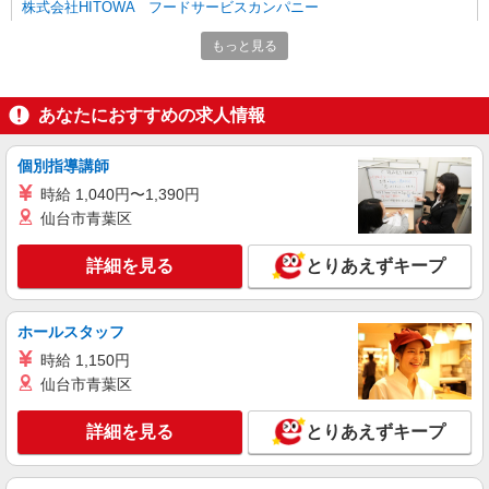
株式会社HITOWA フードサービスカンパニー
福祉施設での調理師【正社員】
もっと見る
月給26万1,500円〜29万2,500円 固定残業時間
（トータル） 30.00時間/月 残業代 4万8,000円〜5
万3,000円 ※給与は経験や前職給与に応じて決定
チャーム瀬田 （東京都世田谷区瀬田3丁目8－
あなたにおすすめの求人情報
します。 賞与年2回
21 ）
個別指導講師
詳細を見る
キープ
時給 1,040円〜1,390円
仙台市青葉区
正社員
株式会社HITOWA フードサービスカンパニー
詳細を見る
とりあえずキープ
福祉施設での調理師（チーフ候補）【正社員】
月給28万3,000円〜33万5,000円 固定残業時間
（トータル） 30.00時間/月 残業代 5万1,000円〜6
ホールスタッフ
万円 ※給与は経験や前職給与に応じて決定しま
チャーム瀬田 （東京都世田谷区瀬田3丁目8－
す。 賞与年2回
時給 1,150円
21 ）
仙台市青葉区
詳細を見る
キープ
詳細を見る
とりあえずキープ
アルバイト
パート
株式会社HITOWA フードサービスカンパニー