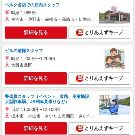
学校給食の栄養士【正社員】
ベルク各店での店内スタッフ
月給24万円〜27万円 ※給与は経験や前職給与
時給 1,065円
に応じて決定します。 賞与年2回
古河市・佐野市・前橋市・高崎市・伊勢崎市・太田市・館林市・
世田谷区内学校2 （東京都世田谷区上用賀5-
15-1）
詳細を見る
とりあえずキープ
詳細を見る
キープ
ビルの清掃スタッフ
正社員
時給 1,200円〜1,200円
株式会社HITOWA フードサービスカンパニー
大阪市北区
福祉施設での調理師（チーフ候補）【正社員】
月給25万円〜28万円 ※給与は経験や前職給与
詳細を見る
とりあえずキープ
に応じて決定します。 賞与年2回
イリーゼ用賀 （東京都世田谷区用賀1丁目19-
22）
警備員スタッフ（イベント、道路、商業施設、
大型駐車場、JR列車見張りなど）
詳細を見る
キープ
日給 11,000円〜12,100円
栃木市・小山市・さいたま市西区・さいたま市岩槻区・久喜市・
正社員
株式会社HITOWA フードサービスカンパニー
詳細を見る
とりあえずキープ