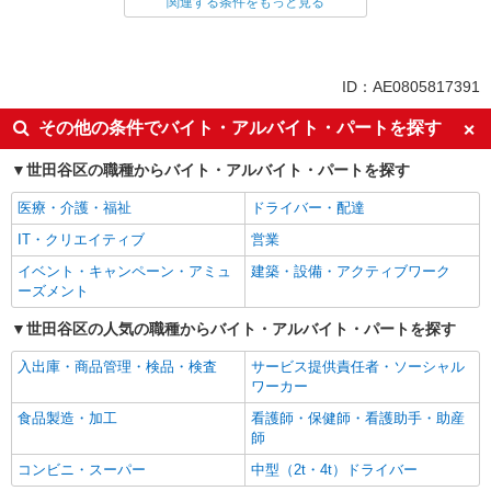
関連する条件をもっと見る
同じ雇用形態から二子玉川駅の求人を探す
アルバイト
パート
同じ特徴から二子玉川駅の求人を探す
ID：AE0805817391
朝
車通勤OK
その他の条件でバイト・アルバイト・パートを探す
バイク通勤OK
副業・WワークOK
世田谷区の職種からバイト・アルバイト・パートを探す
入社日応相談
Web面接OK
医療・介護・福祉
ドライバー・配達
友達と応募OK
職場見学OKまたは説明会あり
IT・クリエイティブ
営業
未経験歓迎
経験者・有資格者歓迎
イベント・キャンペーン・アミュ
建築・設備・アクティブワーク
新卒・第二新卒歓迎
女性活躍中
ーズメント
主婦・主夫歓迎
フリーター歓迎
世田谷区の人気の職種からバイト・アルバイト・パートを探す
学歴不問
ブランクOK
入出庫・商品管理・検品・検査
サービス提供責任者・ソーシャル
ミドル（40代～）活躍中
エルダー（50代～）活躍中
ワーカー
シニア（60代～）活躍中
ボーナス・賞与あり
食品製造・加工
看護師・保健師・看護助手・助産
昇給あり
時間固定シフト制
師
時間や曜日が選べる・シフト自由
禁煙・分煙
コンビニ・スーパー
中型（2t・4t）ドライバー