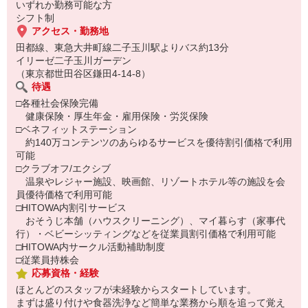
いずれか勤務可能な方
シフト制
アクセス・勤務地
田都線、東急大井町線二子玉川駅よりバス約13分
イリーゼ二子玉川ガーデン
（東京都世田谷区鎌田4-14-8）
待遇
□各種社会保険完備
健康保険・厚生年金・雇用保険・労災保険
□ベネフィットステーション
約140万コンテンツのあらゆるサービスを優待割引価格で利用
可能
□クラブオフ/エクシブ
温泉やレジャー施設、映画館、リゾートホテル等の施設を会
員優待価格で利用可能
□HITOWA内割引サービス
おそうじ本舗（ハウスクリーニング）、マイ暮らす（家事代
行）・ベビーシッティングなどを従業員割引価格で利用可能
□HITOWA内サークル活動補助制度
□従業員持株会
応募資格・経験
ほとんどのスタッフが未経験からスタートしています。
まずは盛り付けや食器洗浄など簡単な業務から順を追って覚え