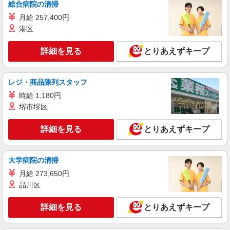
総合病院の清掃
福祉施設での調理補助【アルバイト・パート】
月給 257,400円
時給1,300円以上 ※経験によりスタート時給は
港区
変動します。 ※AP評価制度：あり 年1回の評価
により時給を見直します。 ※アルバイト賞与（寸
チャーム瀬田 （東京都世田谷区瀬田3丁目8－
詳細を見る
志）：あり 年2回。勤続年数により金額UP。
とりあえずキープ
21）
詳細を見る
キープ
レジ・商品陳列スタッフ
時給 1,180円
アルバイト
パート
堺市堺区
株式会社HITOWA フードサービスカンパニー
福祉施設での調理補助【アルバイト・パート】
詳細を見る
とりあえずキープ
時給1,280円以上 ※経験によりスタート時給は
変動します。 ※AP評価制度：あり 年1回の評価
により時給を見直します。 ※アルバイト賞与（寸
チャームスイート世田谷上馬 （東京都世田谷
大学病院の清掃
志）：あり 年2回。勤続年数により金額UP。
区上馬4丁目30-6）
月給 273,650円
品川区
詳細を見る
キープ
詳細を見る
とりあえずキープ
正社員
株式会社HITOWA フードサービスカンパニー