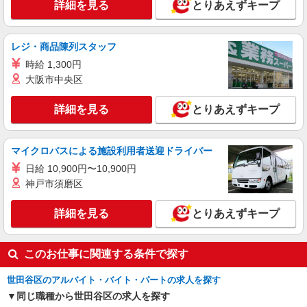
時給1,226円〜1,350円 ※経験によりスタート
詳細を見る
とりあえずキープ
時給は変動します。 ※AP評価制度：あり 年1回
の評価により時給を見直します。 ※アルバイト賞
イリーゼ用賀 （東京都世田谷区用賀1丁目19-
与（寸志）：あり 年2回。勤続年数により金額
22）
レジ・商品陳列スタッフ
UP。
時給 1,300円
詳細を見る
キープ
大阪市中央区
正社員
詳細を見る
とりあえずキープ
株式会社HITOWA フードサービスカンパニー
学校給食の調理師【正社員】
マイクロバスによる施設利用者送迎ドライバー
月給21万円〜25万円 ※給与は経験や前職給与
に応じて決定します。 賞与年2回
日給 10,900円〜10,900円
世田谷区内学校4 （東京都世田谷区尾山台3-
神戸市須磨区
11-1）
詳細を見る
とりあえずキープ
詳細を見る
キープ
このお仕事に関連する条件で探す
世田谷区のアルバイト・バイト・パートの求人を探す
同じ職種から世田谷区の求人を探す