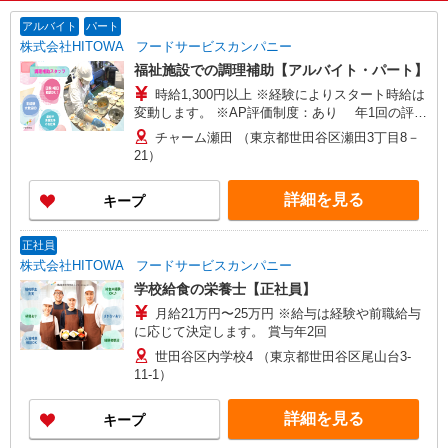
アルバイト
パート
株式会社HITOWA フードサービスカンパニー
福祉施設での調理補助【アルバイト・パート】
時給1,300円以上 ※経験によりスタート時給は
変動します。 ※AP評価制度：あり 年1回の評価
により時給を見直します。 ※アルバイト賞与（寸
チャーム瀬田 （東京都世田谷区瀬田3丁目8－
志）：あり 年2回。勤続年数により金額UP。
21）
詳細を見る
キープ
正社員
株式会社HITOWA フードサービスカンパニー
学校給食の栄養士【正社員】
月給21万円〜25万円 ※給与は経験や前職給与
に応じて決定します。 賞与年2回
世田谷区内学校4 （東京都世田谷区尾山台3-
11-1）
詳細を見る
キープ