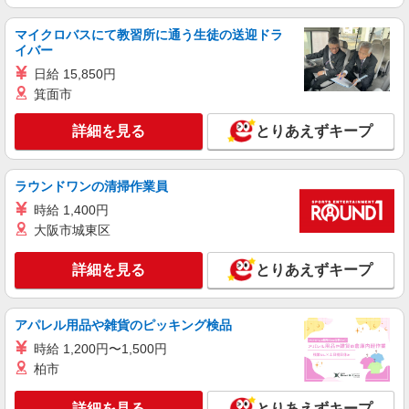
福祉施設での栄養士【正社員】
月給24万円〜27万円 ※給与は経験や前職給与
マイクロバスにて教習所に通う生徒の送迎ドラ
に応じて決定します。 賞与年2回
イバー
イリーゼ用賀 （東京都世田谷区用賀1丁目19-
日給 15,850円
22）
箕面市
詳細を見る
キープ
詳細を見る
とりあえずキープ
正社員
株式会社HITOWA フードサービスカンパニー
ラウンドワンの清掃作業員
学校給食の調理師【正社員】
時給 1,400円
月給21万円〜25万円 ※給与は経験や前職給与
大阪市城東区
に応じて決定します。 賞与年2回
世田谷区内学校3 （東京都世田谷区奥沢1-1-
詳細を見る
とりあえずキープ
1）
詳細を見る
キープ
アパレル用品や雑貨のピッキング検品
時給 1,200円〜1,500円
正社員
柏市
株式会社HITOWA フードサービスカンパニー
福祉施設での調理師（チーフ候補）【正社員】
詳細を見る
とりあえずキープ