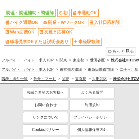
交通費支給
社会保険あり
家賃補助・住宅手当有
まかない・食事補助
調理・調理補助・調理師
朝
車通勤OK
産休・育休取得実績あり
退職金・財形貯蓄制度あり
バイク通勤OK
副業・WワークOK
入社日応相談
各種手当（家族・役職・インセン
社割・特典あり
Web面接OK
友達と応募OK
ティブなど）あり
職場見学OKまたは説明会あり
未経験歓迎
制服貸与
研修制度あり
もっと見る
社員登用あり
アルバイト・バイト・求人TOP
関東
東京都
世田谷区
株式会社HITO
同じ職種から求人を探す
アルバイト・バイト・求人TOP
東京都の路線
東急田園都市線
二子玉川駅
飲食・フード
職種・条件一覧
飲食・フード
関東
東京都
世田谷区
株式会社HIT
調理・調理補助・調理師
掲載ご希望のお客様へ
よくある質問
同じ特徴から求人を探す
お問い合わせ
利用規約
車通勤OK
副業・WワークOK
未経験歓迎
ミドル（40代～）活躍中
リンクについて
プライバシーポリシー
ボーナス・賞与あり
交通費支給
Cookieポリシー
個人情報保護方針
社会保険あり
まかない・食事補助