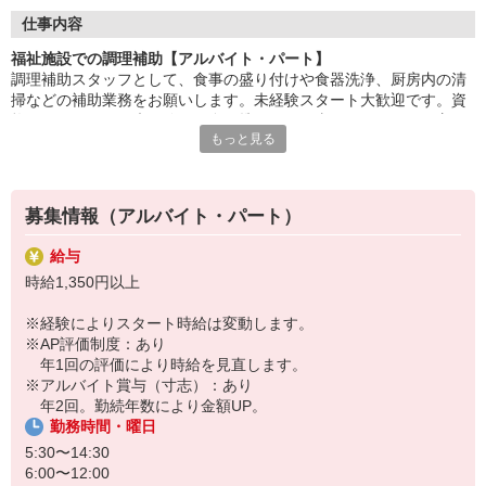
盛付け・配膳・洗浄など、調理師のサポートが中心。
仕事内容
丁寧な研修があるので、未経験・ブランクのある方も安心です。
福祉施設での調理補助【アルバイト・パート】
調理補助スタッフとして、食事の盛り付けや食器洗浄、厨房内の清
「ありがとう」の言葉が、毎日の励みに。誰かの暮らしを支え
掃などの補助業務をお願いします。未経験スタート大歓迎です。資
る、
格も不要なため、未経験から食に携わるお仕事がしたいという方か
あたたかいお仕事です。
もっと見る
らの応募をお待ちしています。先輩が丁寧にサポートしますのでご
安心ください。
HITOWAのフードサービスカンパニーは、全国300以上の施設で
給食運営を行う業界大手。
地域に根ざしたサービスを展開し、安心・安全な食事づくりを支
募集情報（アルバイト・パート）
えています。
給与
時給1,350円以上
※経験によりスタート時給は変動します。
※AP評価制度：あり
年1回の評価により時給を見直します。
※アルバイト賞与（寸志）：あり
年2回。勤続年数により金額UP。
勤務時間・曜日
5:30〜14:30
6:00〜12:00