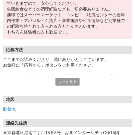
ていきますので、安心してください。
集団給食などでの調理経験なども一切必要ありません。
前職ではスーパーマーケット・コンビニ・物流センターの倉庫
内作業・アパレル・百貨店・商業施設やビル清掃など別業種で
の経験を持たれて入られる方もたくさんいます。
もちろん経験者の方も歓迎です。
応募方法
ここまでお読みくださり、誠にありがとうございます。
お気軽に「応募する」ボタンをご利用ください。
エントリー確認後、こちらよりお電話またはSMSにてご連絡をさせ
もっと見る
ていただきます。
★WEBエントリーは24時間いつでも受付できます。
お電話の際は「イーアイデムを見た」と伝えるとスムーズです。
地図
面接時には履歴書（写真貼付）をご持参ください。
勤務地
連絡先住所
東京都港区港南二丁目15番3号 品川インターシティC棟15階