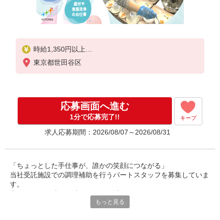
時給1,350円以上
東京都世田谷区
※経験によりスタート時給は変動します。
※AP評価制度：あり
年1回の評価により時給を見直します。
※アルバイト賞与（寸志）：あり
応募画面へ進む
年2回。勤続年数により金額UP。
1分で応募完了!!
キープ
求人応募期間：2026/08/07～2026/08/31
「ちょっとした手仕事が、誰かの笑顔につながる」
当社受託施設での調理補助を行うパートスタッフを募集していま
す。
◎40〜60代の主婦の方が多数活躍中。
もっと見る
ご家庭での経験を活かして、社会とつながりながら、無理なく働
けるお仕事です。