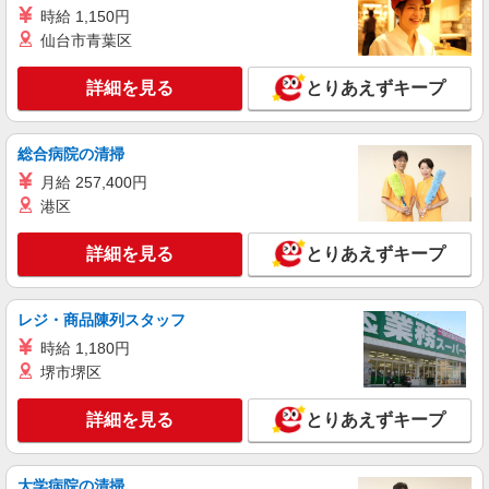
東京都世田谷区東京都世田谷区上野毛1-239-1
時給 1,150円
仙台市青葉区
詳細を見る
キープ
詳細を見る
とりあえずキープ
アルバイト
パート
ケンタッキーフライドチキン 砧世田谷通り店
カウンター・キッチンスタッフ ＜優先募集日
総合病院の清掃
時＞日曜 11:00〜17:00
月給 257,400円
時給1300円
港区
東京都世田谷区砧1-2-16
詳細を見る
とりあえずキープ
詳細を見る
キープ
レジ・商品陳列スタッフ
アルバイト
パート
ケンタッキーフライドチキン 桜新町店
時給 1,180円
カウンター・キッチンスタッフ ＜優先募集日
堺市堺区
時＞土日祝 18:00〜23:00
時給1230円
詳細を見る
とりあえずキープ
東京都世田谷区桜新町2-10
大学病院の清掃