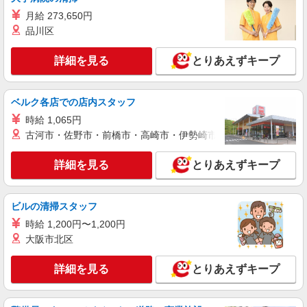
詳細を見る
キープ
月給 273,650円
品川区
アルバイト
パート
リータンタンカフェ 経堂コルティ店
詳細を見る
とりあえずキープ
中華カフェのキッチンスタッフ（ランチ帯）
時給1,300円以上＋交通費規定内支給 ◆昇給あ
り ※研修中は1,250円
ベルク各店での店内スタッフ
Lee Tan Tan Cafe 経堂コルティ店 東京都世
時給 1,065円
田谷区経堂2-1-33 経堂コルティ4F
古河市・佐野市・前橋市・高崎市・伊勢崎市・太田市・館林市・
詳細を見る
キープ
詳細を見る
とりあえずキープ
アルバイト
パート
リータンタンカフェ 経堂コルティ店
ビルの清掃スタッフ
中華カフェのキッチンスタッフ（ディナー帯）
時給 1,200円〜1,200円
時給1,300円以上＋交通費規定内支給 ◆昇給あ
大阪市北区
り ※研修中は1,250円
Lee Tan Tan Cafe 経堂コルティ店 東京都世
詳細を見る
とりあえずキープ
田谷区経堂2-1-33 経堂コルティ4F
詳細を見る
キープ