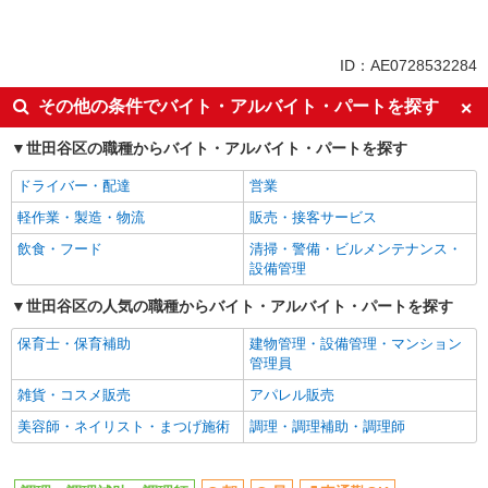
アルバイト
パート
同じ特徴から二子玉川駅の求人を探す
ID：AE0728532284
朝
昼
その他の条件でバイト・アルバイト・パートを探す
車通勤OK
バイク通勤OK
世田谷区の職種からバイト・アルバイト・パートを探す
副業・WワークOK
入社日応相談
ドライバー・配達
営業
Web面接OK
友達と応募OK
軽作業・製造・物流
販売・接客サービス
職場見学OKまたは説明会あり
未経験歓迎
飲食・フード
清掃・警備・ビルメンテナンス・
経験者・有資格者歓迎
新卒・第二新卒歓迎
設備管理
女性活躍中
主婦・主夫歓迎
世田谷区の人気の職種からバイト・アルバイト・パートを探す
フリーター歓迎
学歴不問
保育士・保育補助
建物管理・設備管理・マンション
ブランクOK
ミドル（40代～）活躍中
管理員
エルダー（50代～）活躍中
シニア（60代～）活躍中
雑貨・コスメ販売
アパレル販売
ボーナス・賞与あり
昇給あり
美容師・ネイリスト・まつげ施術
調理・調理補助・調理師
時間固定シフト制
時間や曜日が選べる・シフト自由
禁煙・分煙
交通費支給