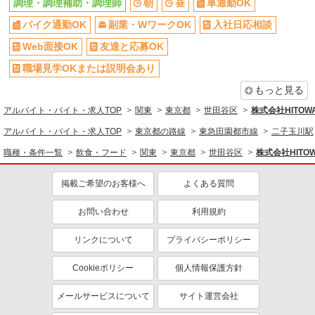
調理・調理補助・調理師
朝
昼
車通勤OK
社会保険あり
家賃補助・住宅手当有
バイク通勤OK
副業・WワークOK
入社日応相談
まかない・食事補助
産休・育休取得実績あり
Web面接OK
友達と応募OK
退職金・財形貯蓄制度あり
各種手当（家族・役職・インセン
ティブなど）あり
職場見学OKまたは説明会あり
社割・特典あり
制服貸与
もっと見る
研修制度あり
社員登用あり
アルバイト・バイト・求人TOP
関東
東京都
世田谷区
株式会社HITO
同じ職種から求人を探す
アルバイト・バイト・求人TOP
東京都の路線
東急田園都市線
二子玉川駅
職種・条件一覧
飲食・フード
関東
東京都
世田谷区
株式会社HIT
飲食・フード
調理・調理補助・調理師
掲載ご希望のお客様へ
よくある質問
同じ特徴から求人を探す
お問い合わせ
利用規約
車通勤OK
副業・WワークOK
リンクについて
プライバシーポリシー
未経験歓迎
ミドル（40代～）活躍中
ボーナス・賞与あり
交通費支給
Cookieポリシー
個人情報保護方針
社会保険あり
まかない・食事補助
メールサービスについて
サイト運営会社
産休・育休取得実績あり
社員登用あり