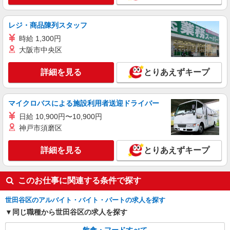
アルバイト
パート
コンパスグループ・ジャパン株式会社 39261_p
調理師【アルバイト・パート】
レジ・商品陳列スタッフ
時給1,600円以上 試用期間中 時給1,600円以上
時給 1,300円
(試用期間2ヶ月) 残業が発生した場合、残業代を1
大阪市中央区
分単位で別途支給します。
芦花翠風邸 （東京都世田谷区南烏山1-1017
芦花翠風邸）
詳細を見る
とりあえずキープ
詳細を見る
キープ
マイクロバスによる施設利用者送迎ドライバー
アルバイト
パート
日給 10,900円〜10,900円
コンパスグループ・ジャパン株式会社 21237_p
神戸市須磨区
調理補助【アルバイト・パート】
時給1,250円以上 試用期間中 時給1,250円以上
詳細を見る
とりあえずキープ
(試用期間2ヶ月) 17:00〜21:00 時給1,500円以上 残
業が発生した場合、残業代を1分単位で別途支給し
楽天クリムゾンハウス （東京都世田谷区玉川
ます。
一丁目14番1号 タワーオフィス9F）
このお仕事に関連する条件で探す
世田谷区のアルバイト・バイト・パートの求人を探す
詳細を見る
キープ
同じ職種から世田谷区の求人を探す