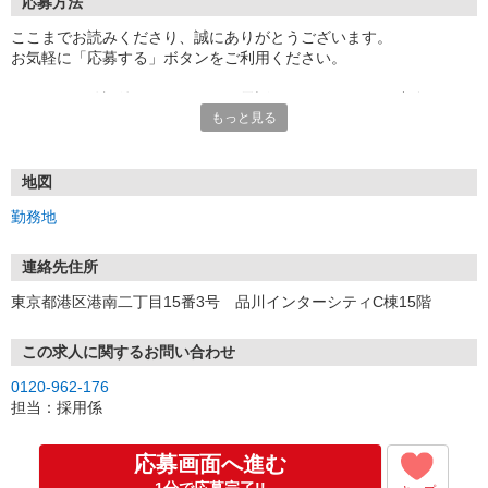
応募方法
ここまでお読みくださり、誠にありがとうございます。
お気軽に「応募する」ボタンをご利用ください。
エントリー確認後、こちらよりお電話またはSMSにてご連絡をさせ
もっと見る
ていただきます。
★WEBエントリーは24時間いつでも受付できます。
お電話の際は「イーアイデムを見た」と伝えるとスムーズです。
地図
面接時には履歴書（写真貼付）をご持参ください。
勤務地
連絡先住所
東京都港区港南二丁目15番3号 品川インターシティC棟15階
この求人に関するお問い合わせ
0120-962-176
担当：採用係
応募画面へ進む