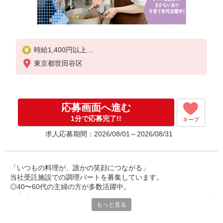
時給1,400円以上
東京都世田谷区
※経験によりスタート時給は変動します。
※AP評価制度：あり
年1回の評価により時給を見直します。
※アルバイト賞与（寸志）：あり
応募画面へ進む
年2回。勤続年数により金額UP。
1分で応募完了!!
キープ
求人応募期間：2026/08/01～2026/08/31
「いつもの料理が、誰かの笑顔につながる」
当社受託施設での調理パートを募集しています。
◎40〜60代の主婦の方が多数活躍中。
ご家庭での経験を活かして、社会とつながりながら、しっかり働
もっと見る
けるお仕事です。
丁寧な研修があるので、未経験やブランクのある方も安心してス