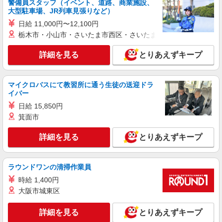
警備員スタッフ（イベント、道路、商業施設、
大型駐車場、JR列車見張りなど）
アルバイト
パート
日給 11,000円〜12,100円
コンパスグループ・ジャパン株式会社 39521_p
栃木市・小山市・さいたま市西区・さいたま市岩槻区・久喜市・
調理補助【アルバイト・パート】
時給1,300円以上 試用期間中 時給1,300円以上
詳細を見る
とりあえずキープ
(試用期間2ヶ月) 残業が発生した場合、残業代を1
分単位で別途支給します。
フェリオ成城 （東京都世田谷区祖師谷4-32-
7）
マイクロバスにて教習所に通う生徒の送迎ドラ
イバー
詳細を見る
キープ
日給 15,850円
箕面市
アルバイト
パート
詳細を見る
とりあえずキープ
コンパスグループ・ジャパン株式会社 21332_p
調理員【アルバイト・パート】
時給1,250円〜1,500円 試用期間中 時給1,250
ラウンドワンの清掃作業員
円〜1,500円(試用期間2ヶ月) 残業が発生した場
合、残業代を1分単位で別途支給します。
時給 1,400円
ＮＨＫ放送技術研究所 （東京都世田谷区砧1-
大阪市城東区
10-11）
詳細を見る
とりあえずキープ
詳細を見る
キープ