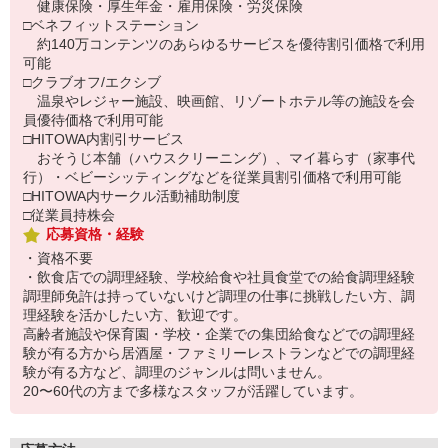
健康保険・厚生年金・雇用保険・労災保険
□ベネフィットステーション
約140万コンテンツのあらゆるサービスを優待割引価格で利用
可能
□クラブオフ/エクシブ
温泉やレジャー施設、映画館、リゾートホテル等の施設を会
員優待価格で利用可能
□HITOWA内割引サービス
おそうじ本舗（ハウスクリーニング）、マイ暮らす（家事代
行）・ベビーシッティングなどを従業員割引価格で利用可能
□HITOWA内サークル活動補助制度
□従業員持株会
応募資格・経験
・資格不要
・飲食店での調理経験、学校給食や社員食堂での給食調理経験
調理師免許は持っていないけど調理の仕事に挑戦したい方、調
理経験を活かしたい方、歓迎です。
高齢者施設や保育園・学校・企業での集団給食などでの調理経
験が有る方から居酒屋・ファミリーレストランなどでの調理経
験が有る方など、調理のジャンルは問いません。
20〜60代の方まで多様なスタッフが活躍しています。