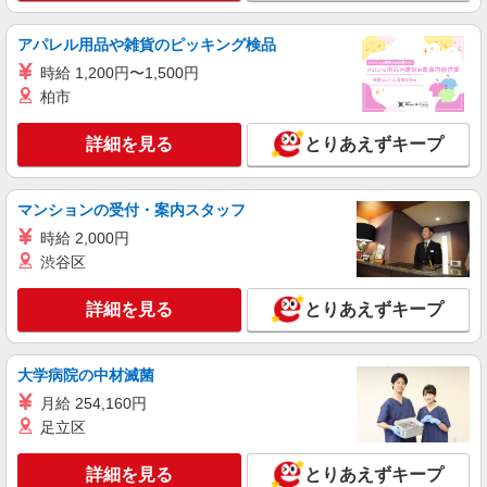
アルバイト
パート
アパレル用品や雑貨のピッキング検品
そんぽの家 成城南
時給 1,200円〜1,500円
調理補助スタッフ
柏市
時給1360円〜1460円 ※経験等による ★早朝時
給設定あり ★希望収入がありましたら、ご相談い
詳細を見る
とりあえずキープ
ただければ希望条件に合うかの確認もいたしま
東京都世田谷区喜多見1丁目31-10
す。 ★時間外手当別途支給 ★上記金額は働きがい
向上手当を含みます。 ★働きがい向上手当※26年
詳細を見る
キープ
6月改定（地域により異なる） 社会保険加入者
マンションの受付・案内スタッフ
は更に＋50円
時給 2,000円
アルバイト
パート
渋谷区
コンパスグループ・ジャパン株式会社 39209_p
調理補助【アルバイト・パート】
詳細を見る
とりあえずキープ
時給1,250円以上 試用期間中 時給1,250円以上
(試用期間2ヶ月) 残業が発生した場合、残業代を1
分単位で別途支給します。
グランダ田園調布 （東京都世田谷区玉堤1-3-
大学病院の中材滅菌
2 グランダ田園調布内）
月給 254,160円
足立区
詳細を見る
キープ
詳細を見る
とりあえずキープ