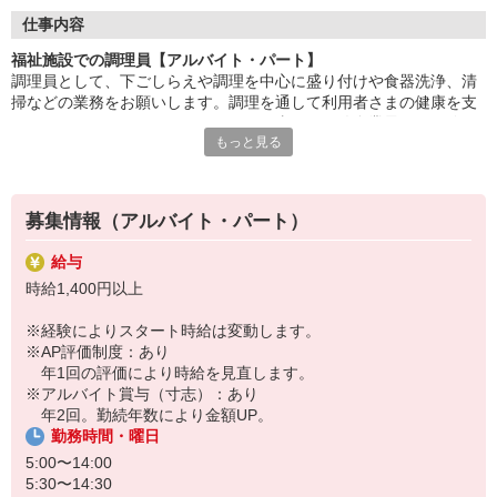
タートできます。
仕事内容
「美味しかった」「ありがとう」の言葉が、毎日の励みに。誰か
福祉施設での調理員【アルバイト・パート】
の暮らしを支える、
調理員として、下ごしらえや調理を中心に盛り付けや食器洗浄、清
あたたかいお仕事です。
掃などの業務をお願いします。調理を通して利用者さまの健康を支
えることのできるやりがいのあるお仕事です。給食業界での経験は
家事や育児と両立しながら、しっかり収入も確保。生活にメリハ
もっと見る
不問で歓迎しています。最初は心を込めて調理ができればOKです。
リをつけて働けます。
食に興味がある方、お気軽にご応募ください。
HITOWAのフードサービスカンパニーは、全国300以上の施設で
給食運営を行う業界大手。
募集情報（アルバイト・パート）
地域に根ざしたサービスを展開し、安心・安全な食事づくりを支
えています。
給与
時給1,400円以上
※経験によりスタート時給は変動します。
※AP評価制度：あり
年1回の評価により時給を見直します。
※アルバイト賞与（寸志）：あり
年2回。勤続年数により金額UP。
勤務時間・曜日
5:00〜14:00
5:30〜14:30