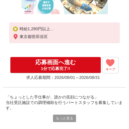
時給1,280円以上
東京都世田谷区
※経験によりスタート時給は変動します。
※AP評価制度：あり
年1回の評価により時給を見直します。
※アルバイト賞与（寸志）：あり
応募画面へ進む
年2回。勤続年数により金額UP。
1分で応募完了!!
キープ
求人応募期間：2026/08/01～2026/08/31
「ちょっとした手仕事が、誰かの笑顔につながる」
当社受託施設での調理補助を行うパートスタッフを募集していま
す。
◎40〜60代の主婦の方が多数活躍中。
もっと見る
ご家庭での経験を活かして、社会とつながりながら、無理なく働
けるお仕事です。