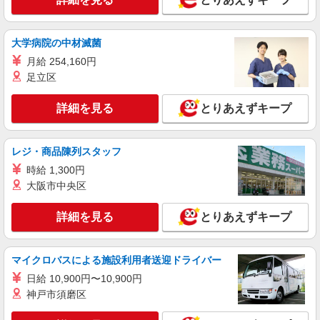
時給1,700円以上 試用期間中 時給1,700円以上
(試用期間2ヶ月) 残業が発生した場合、残業代を1
分単位で別途支給します。
関東中央病院 （東京都世田谷区上用賀6丁目
大学病院の中材滅菌
25-1）
月給 254,160円
足立区
詳細を見る
キープ
詳細を見る
とりあえずキープ
アルバイト
パート
コンパスグループ・ジャパン株式会社 39417_p
調理師【アルバイト・パート】
レジ・商品陳列スタッフ
時給1,600円以上 試用期間中 時給1,600円以上
時給 1,300円
(試用期間2ヶ月) 残業が発生した場合、残業代を1
大阪市中央区
分単位で別途支給します。
グランダ桜新町 （東京都世田谷区桜新町2-
12-4）
詳細を見る
とりあえずキープ
詳細を見る
キープ
マイクロバスによる施設利用者送迎ドライバー
アルバイト
パート
日給 10,900円〜10,900円
SOMPOケア ラヴィーレ 成城南
神戸市須磨区
調理・食器洗浄・発注