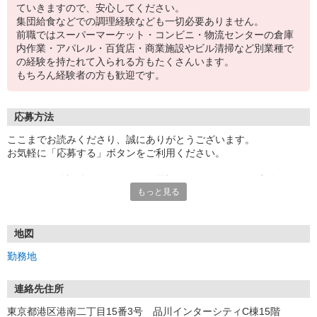
ていきますので、安心してください。
集団給食などでの調理経験なども一切必要ありません。
前職ではスーパーマーケット・コンビニ・物流センターの倉庫
内作業・アパレル・百貨店・商業施設やビル清掃など別業種で
の経験を持たれて入られる方もたくさんいます。
もちろん経験者の方も歓迎です。
応募方法
ここまでお読みくださり、誠にありがとうございます。
お気軽に「応募する」ボタンをご利用ください。
エントリー確認後、こちらよりお電話またはSMSにてご連絡をさせ
もっと見る
ていただきます。
★WEBエントリーは24時間いつでも受付できます。
お電話の際は「イーアイデムを見た」と伝えるとスムーズです。
地図
面接時には履歴書（写真貼付）をご持参ください。
勤務地
連絡先住所
東京都港区港南二丁目15番3号 品川インターシティC棟15階