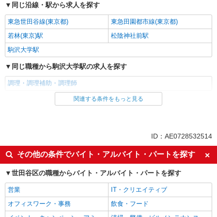
同じ沿線・駅から求人を探す
東急世田谷線(東京都)
東急田園都市線(東京都)
若林(東京)駅
松陰神社前駅
駒沢大学駅
同じ職種から駒沢大学駅の求人を探す
調理・調理補助・調理師
関連する条件をもっと見る
同じ雇用形態から駒沢大学駅の求人を探す
アルバイト
パート
同じ特徴から駒沢大学駅の求人を探す
ID：AE0728532514
昼
夕方
その他の条件でバイト・アルバイト・パートを探す
夜
車通勤OK
世田谷区の職種からバイト・アルバイト・パートを探す
バイク通勤OK
副業・WワークOK
営業
IT・クリエイティブ
入社日応相談
Web面接OK
オフィスワーク・事務
飲食・フード
友達と応募OK
職場見学OKまたは説明会あり