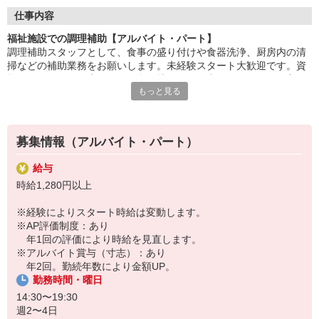
盛付け・配膳・洗浄など、調理師のサポートが中心。
仕事内容
丁寧な研修があるので、未経験・ブランクのある方も安心です。
福祉施設での調理補助【アルバイト・パート】
調理補助スタッフとして、食事の盛り付けや食器洗浄、厨房内の清
「ありがとう」の言葉が、毎日の励みに。誰かの暮らしを支え
掃などの補助業務をお願いします。未経験スタート大歓迎です。資
る、
格も不要なため、未経験から食に携わるお仕事がしたいという方か
あたたかいお仕事です。
もっと見る
らの応募をお待ちしています。先輩が丁寧にサポートしますのでご
安心ください。
HITOWAのフードサービスカンパニーは、全国300以上の施設で
給食運営を行う業界大手。
地域に根ざしたサービスを展開し、安心・安全な食事づくりを支
募集情報（アルバイト・パート）
えています。
給与
時給1,280円以上
※経験によりスタート時給は変動します。
※AP評価制度：あり
年1回の評価により時給を見直します。
※アルバイト賞与（寸志）：あり
年2回。勤続年数により金額UP。
勤務時間・曜日
14:30〜19:30
週2〜4日