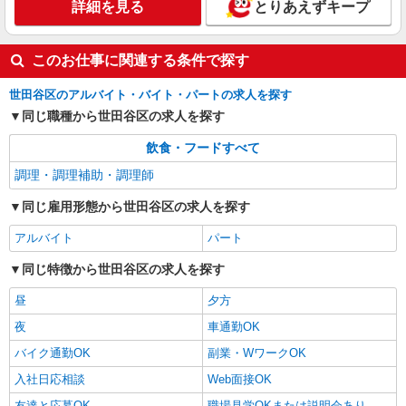
時給1360円〜1510円 ※経験等による ★早朝時
詳細を見る
とりあえずキープ
給（5:00〜8:00）時給＋100円 ★希望収入があり
ましたら、ご相談いただければ希望条件に合うか
東京都世田谷区喜多見3丁目5-5
の確認もいたします。 ★時間外手当別途支給 ★上
このお仕事に関連する条件で探す
記金額は働きがい向上手当を含みます。 ★働きが
詳細を見る
キープ
い向上手当※26年6月改定（地域により異なる）
世田谷区のアルバイト・バイト・パートの求人を探す
社会保険加入者は更に＋50円
同じ職種から世田谷区の求人を探す
飲食・フードすべて
調理・調理補助・調理師
同じ雇用形態から世田谷区の求人を探す
アルバイト
パート
同じ特徴から世田谷区の求人を探す
昼
夕方
夜
車通勤OK
バイク通勤OK
副業・WワークOK
入社日応相談
Web面接OK
友達と応募OK
職場見学OKまたは説明会あり