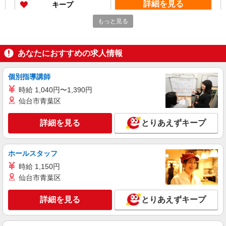
詳細を見る
キープ
もっと見る
アルバイト
パート
ケンタッキーフライドチキン 桜新町店
カウンター・キッチンスタッフ ＜優先募集日
あなたにおすすめの求人情報
時＞土日祝 18:00〜23:00
時給1230円
個別指導講師
東京都世田谷区桜新町2-10
時給 1,040円〜1,390円
仙台市青葉区
詳細を見る
キープ
詳細を見る
とりあえずキープ
アルバイト
パート
ケンタッキーフライドチキン 千歳烏山店
カウンター・キッチンスタッフ ＜優先募集日
ホールスタッフ
時＞土日祝 17:00〜21:00
時給 1,150円
時給1300円 ＜高校生＞時給1280円
仙台市青葉区
東京都世田谷区南烏山6-4-30SNビル内
詳細を見る
とりあえずキープ
詳細を見る
キープ