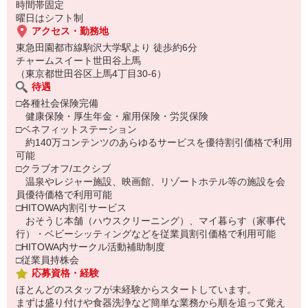
時間帯固定
曜日はシフト制
アクセス・勤務地
東急田園都市線駒沢大学駅より 徒歩約6分
チャームスイート世田谷上馬
（東京都世田谷区上馬4丁目30-6）
待遇
□各種社会保険完備
健康保険・厚生年金・雇用保険・労災保険
□ベネフィットステーション
約140万コンテンツのあらゆるサービスを優待割引価格で利用
可能
□クラブオフ/エクシブ
温泉やレジャー施設、映画館、リゾートホテル等の施設を会
員優待価格で利用可能
□HITOWA内割引サービス
おそうじ本舗（ハウスクリーニング）、マイ暮らす（家事代
行）・ベビーシッティングなどを従業員割引価格で利用可能
□HITOWA内サークル活動補助制度
□従業員持株会
応募資格・経験
ほとんどのスタッフが未経験からスタートしています。
まずは盛り付けや食器洗浄など簡単な業務から順を追って覚え