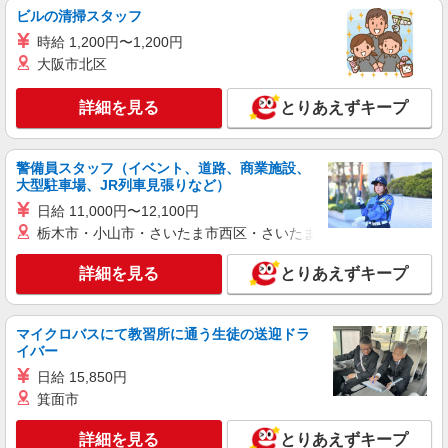
リータンタンカフェ 経堂コルティ店
ビルの清掃スタッフ
中華カフェのキッチンスタッフ（ランチ帯）
時給 1,200円〜1,200円
時給1,300円以上＋交通費規定内支給 ◆昇給あ
大阪市北区
り ※研修中は1,250円
Lee Tan Tan Cafe 経堂コルティ店 東京都世
詳細を見る
とりあえずキープ
田谷区経堂2-1-33 経堂コルティ4F
詳細を見る
キープ
警備員スタッフ（イベント、道路、商業施設、
大型駐車場、JR列車見張りなど）
アルバイト
パート
日給 11,000円〜12,100円
コンパスグループ・ジャパン株式会社 39261_p
栃木市・小山市・さいたま市西区・さいたま市岩槻区・久喜市・
調理補助【アルバイト・パート】
時給1,300円以上 試用期間中 時給1,300円以上
詳細を見る
とりあえずキープ
(試用期間2ヶ月) 残業が発生した場合、残業代を1
分単位で別途支給します。
芦花翠風邸 （東京都世田谷区南烏山1-1017
芦花翠風邸）
マイクロバスにて教習所に通う生徒の送迎ドラ
イバー
詳細を見る
キープ
日給 15,850円
箕面市
アルバイト
パート
詳細を見る
とりあえずキープ
そんぽの家S 成城西