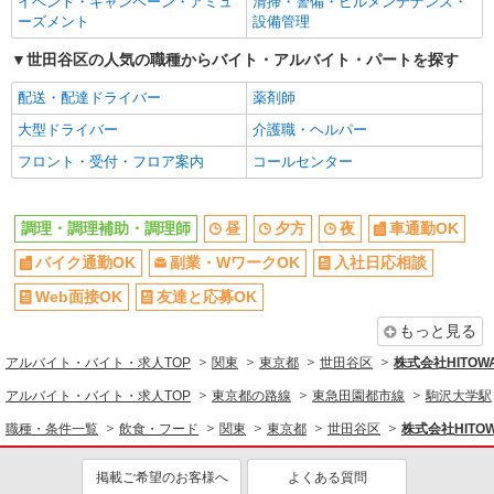
イベント・キャンペーン・アミュ
清掃・警備・ビルメンテナンス・
未経験歓迎
経験者・有資格者歓迎
ーズメント
設備管理
新卒・第二新卒歓迎
女性活躍中
世田谷区の人気の職種からバイト・アルバイト・パートを探す
主婦・主夫歓迎
フリーター歓迎
配送・配達ドライバー
薬剤師
学歴不問
ブランクOK
大型ドライバー
介護職・ヘルパー
ミドル（40代～）活躍中
エルダー（50代～）活躍中
フロント・受付・フロア案内
コールセンター
シニア（60代～）活躍中
ボーナス・賞与あり
昇給あり
時間固定シフト制
調理・調理補助・調理師
昼
夕方
夜
車通勤OK
時間や曜日が選べる・シフト自由
禁煙・分煙
バイク通勤OK
副業・WワークOK
入社日応相談
交通費支給
社会保険あり
家賃補助・住宅手当有
まかない・食事補助
Web面接OK
友達と応募OK
産休・育休取得実績あり
退職金・財形貯蓄制度あり
もっと見る
各種手当（家族・役職・インセン
社割・特典あり
アルバイト・バイト・求人TOP
関東
東京都
世田谷区
株式会社HITO
ティブなど）あり
アルバイト・バイト・求人TOP
東京都の路線
東急田園都市線
駒沢大学駅
制服貸与
研修制度あり
職種・条件一覧
飲食・フード
関東
東京都
世田谷区
株式会社HIT
社員登用あり
掲載ご希望のお客様へ
よくある質問
同じ職種から求人を探す