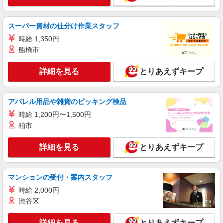
調理補助スタッフ
時給1340円〜1410円 ※経験等による ★早朝時
スーパー資材の仕分け作業スタッフ
給設定あり ★希望収入がありましたら、ご相談い
ただければ希望条件に合うかの確認もいたしま
時給 1,350円
東京都世田谷区喜多見9丁目22-7
す。 ★時間外手当別途支給 ★上記金額は働きがい
船橋市
向上手当を含みます。 ★働きがい向上手当※26年
詳細を見る
キープ
6月改定（地域により異なる） 社会保険加入者
詳細を見る
とりあえずキープ
は更に＋50円
アルバイト
パート
コンパスグループ・ジャパン株式会社 39530_p
アパレル用品や雑貨のピッキング検品
調理補助【アルバイト・パート】
時給 1,200円〜1,500円
時給1,300円以上 試用期間中 時給1,300円以上
柏市
(試用期間2ヶ月) 残業が発生した場合、残業代を1
分単位で別途支給します。
関東中央病院 （東京都世田谷区上用賀6丁目
詳細を見る
とりあえずキープ
25-1）
詳細を見る
キープ
マンションの受付・案内スタッフ
時給 2,000円
アルバイト
パート
渋谷区
コンパスグループ・ジャパン株式会社 39530_p
調理師【アルバイト・パート】
詳細を見る
とりあえずキープ