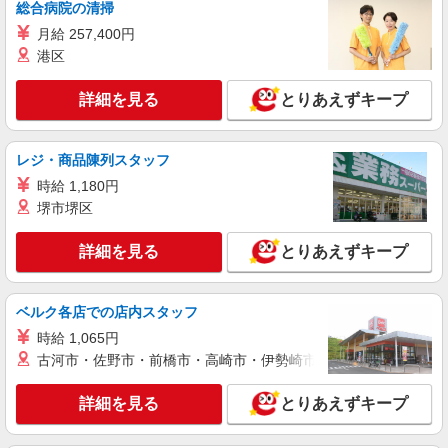
総合病院の清掃
アルバイト
パート
ケンタッキーフライドチキン 三軒茶屋店
月給 257,400円
カウンター・キッチンスタッフ ＜優先募集日
港区
時＞平日（月〜金） フルタイム
時給1300円
詳細を見る
とりあえずキープ
東京都世田谷区太子堂4-23-15
レジ・商品陳列スタッフ
詳細を見る
キープ
時給 1,180円
堺市堺区
アルバイト
パート
リータンタンカフェ 経堂コルティ店
詳細を見る
とりあえずキープ
中華カフェのキッチンスタッフ（ディナー帯）
時給1,300円以上＋交通費規定内支給 ◆昇給あ
り ※研修中は1,250円
ベルク各店での店内スタッフ
Lee Tan Tan Cafe 経堂コルティ店 東京都世
時給 1,065円
田谷区経堂2-1-33 経堂コルティ4F
古河市・佐野市・前橋市・高崎市・伊勢崎市・太田市・館林市・
詳細を見る
キープ
詳細を見る
とりあえずキープ
アルバイト
パート