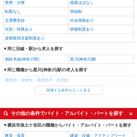
神奈川県横浜市保土ヶ谷区
禁煙・分煙
残業ほぼなし
転勤なし
登録制
詳細を見る
キープ
交通費支給
社会保険あり
社割・特典あり
研修制度あり
職業紹介
株式会社kotrio /●YK-S-2098638
資格取得支援制度あり
保土ケ谷駅◆病院の補助STAFF◆患者さん支
同じ沿線・駅から求人を探す
援/消毒など≪経験不問≫
【正社員】月給240,000〜400,000円 ・基本
相鉄本線(神奈川県)
星川(神奈川)駅
給：200,000円〜220,000円 ・資格手当：10,000〜
30,000円 ・役職手当：10,000〜70,000円 ・処遇改
同じ職種から星川(神奈川)駅の求人を探す
神奈川県横浜市保土ヶ谷区
善手当：20,000〜60,000円（勤続年数、保有資格
により変動） ・固定残業手当：20,000円（10時
看護師・保健師・看護助手・助産師
詳細を見る
キープ
間） ※固定残業時間を超過する場合には超過勤務
手当として別途支給 ・夜勤手当：10,000円/1回
関連する条件をもっと見る
同じ雇用形態から星川(神奈川)駅の求人を探す
（上記給与とは別に支給） 下記資格をお持ちの方
職業紹介
歓迎 ・認知症介護基礎研修 ・初任者研修 ・実務
アルバイト
パート
株式会社kotrio /●YK-S-2022727
者研修 ・介護福祉士 など
派遣社員
西横浜駅チカ≫医療現場で専門スキルを磨く看
その他の条件でバイト・アルバイト・パートを探す
護助手！未経験歓迎
同じ特徴から星川(神奈川)駅の求人を探す
時給1550円〜2312円 ＜交通費全支給(ガソリ
横浜市保土ケ谷区の職種からバイト・アルバイト・パートを探す
ン代含む)＞
入社日応相談
履歴書不要
教育・保育
建築・設備・アクティブワーク