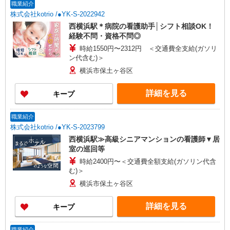
（上記給与とは別に支給） 下記資格をお持ちの方
職業紹介
歓迎 ・認知症介護基礎研修 ・初任者研修 ・実務
株式会社kotrio /●YK-S-2022942
者研修 ・介護福祉士 など
西横浜駅＊病院の看護助手│シフト相談OK！
経験不問・資格不問◎
時給1550円〜2312円 ＜交通費全支給(ガソリ
ン代含む)＞
横浜市保土ヶ谷区
詳細を見る
キープ
職業紹介
株式会社kotrio /●YK-S-2023799
西横浜駅≫高級シニアマンションの看護師▼居
室の巡回等
時給2400円〜＜交通費全額支給(ガソリン代含
む)＞
横浜市保土ヶ谷区
詳細を見る
キープ
職業紹介