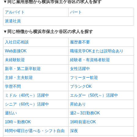
同じ雇用形態から横浜市保土ケ谷区の求人を探す
時給1550円〜2312円 ＜交通費全支給(ガソリ
ン代含む)＞
アルバイト
パート
横浜市保土ヶ谷区内
派遣社員
詳細を見る
キープ
同じ特徴から横浜市保土ケ谷区の求人を探す
入社日応相談
履歴書不要
職業紹介
株式会社kotrio /●YK-S-2022512
Web面接OK
職場見学OKまたは説明会あり
天王町駅＊未経験スタート7割！病院のパート
未経験歓迎
経験者・有資格者歓迎
看護助手/週3〜OK
新卒・第二新卒歓迎
女性活躍中
時給1550円〜2312円 ＜交通費全支給(ガソリ
ン代含む)＞
主婦・主夫歓迎
フリーター歓迎
横浜市保土ヶ谷区内
学歴不問
ブランクOK
ミドル（40代～）活躍中
エルダー（50代～）活躍中
詳細を見る
キープ
シニア（60代～）活躍中
昇給あり
派遣社員
週払い
週2～3日勤務OK
株式会社トラストグロース 新宿本社 第2営業部
10時～勤務OK
16時前退社OK
介護老人保健施設での夜専看護師
時間や曜日が選べる・シフト自由
深夜
一夜勤：36000円