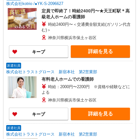
株式会社kotrio /●YK-S-2096627
定員で即終了！時給2400円〜★天王町駅＊高
級老人ホームの看護師
時給2400円〜＜交通費全額支給(ガソリン代含
む)＞
神奈川県横浜市保土ヶ谷区
詳細を見る
キープ
派遣社員
株式会社トラストグロース 新宿本社 第2営業部
有料老人ホームでの看護師
時給：2000円〜2200円 ※資格や経験などに
よる
神奈川県横浜市保土ケ谷区
詳細を見る
キープ
派遣社員
株式会社トラストグロース 新宿本社 第2営業部