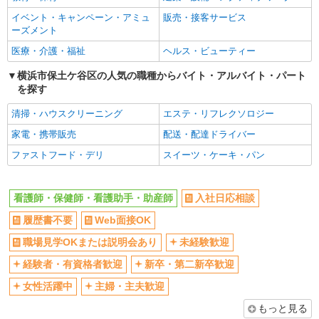
横浜市保土ヶ谷区
Web面接OK
職場見学OKまたは説明会あり
イベント・キャンペーン・アミュ
販売・接客サービス
未経験歓迎
経験者・有資格者歓迎
ーズメント
詳細を見る
キープ
新卒・第二新卒歓迎
女性活躍中
医療・介護・福祉
ヘルス・ビューティー
職業紹介
主婦・主夫歓迎
フリーター歓迎
横浜市保土ケ谷区の人気の職種からバイト・アルバイト・パート
株式会社kotrio /●YK-S-2098143
を探す
学歴不問
ブランクOK
看護師さんのサポート担当＊未経験OK！きれ
いな病院で介助など＊
ミドル（40代～）活躍中
エルダー（50代～）活躍中
清掃・ハウスクリーニング
エステ・リフレクソロジー
【正社員】月給240,000〜400,000円 ・基本
シニア（60代～）活躍中
昇給あり
家電・携帯販売
配送・配達ドライバー
給：200,000円〜220,000円 ・資格手当：10,000〜
週払い
30,000円 ・役職手当：10,000〜70,000円 ・処遇改
週2～3日勤務OK
ファストフード・デリ
スイーツ・ケーキ・パン
神奈川県横浜市保土ヶ谷区
善手当：20,000〜60,000円（勤続年数、保有資格
10時～勤務OK
16時前退社OK
により変動） ・固定残業手当：20,000円（10時
詳細を見る
キープ
間） ※固定残業時間を超過する場合には超過勤務
時間や曜日が選べる・シフト自由
深夜
看護師・保健師・看護助手・助産師
入社日応相談
手当として別途支給 ・夜勤手当：10,000円/1回
禁煙・分煙
残業ほぼなし
（上記給与とは別に支給） 下記資格をお持ちの方
履歴書不要
Web面接OK
職業紹介
歓迎 ・認知症介護基礎研修 ・初任者研修 ・実務
転勤なし
登録制
株式会社kotrio /●YK-S-2114495
職場見学OKまたは説明会あり
者研修 ・介護福祉士 など
未経験歓迎
西横浜駅＊未経験でも高時給1550円〜！週3
交通費支給
社会保険あり
経験者・有資格者歓迎
新卒・第二新卒歓迎
日〜OK＊看護助手
社割・特典あり
研修制度あり
時給1550円〜2312円 ＜交通費全支給(ガソリ
女性活躍中
主婦・主夫歓迎
ン代含む)＞
資格取得支援制度あり
もっと見る
横浜市保土ヶ谷区