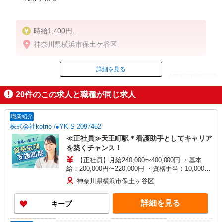
時給1,400円
★週払いOK（規定あり）
神奈川県横浜市保土ケ谷区
※給与幅は経験・能力による
詳細を見る
ID：AE0527595558
20
件のこの求人と職種が同じ求人
掲載期間終了
職業紹介
株式会社kotrio /●YK-S-2097452
≪正社員≫天王町駅＊看護助手としてキャリア
を築くチャンス！
【正社員】月給240,000〜400,000円 ・基本
給：200,000円〜220,000円 ・資格手当：10,000〜
30,000円 ・役職手当：10,000〜70,000円 ・処遇改
神奈川県横浜市保土ヶ谷区
善手当：20,000〜60,000円（勤続年数、保有資格
により変動） ・固定残業手当：20,000円（10時
詳細を見る
キープ
間） ※固定残業時間を超過する場合には超過勤務
手当として別途支給 ・夜勤手当：10,000円/1回