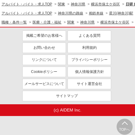
同じ職種から求人を探す
アルバイト・バイト・求人TOP
関東
神奈川県
横浜市保土ケ谷区
日研
詳細を見る
キープ
医療・介護・福祉
アルバイト・バイト・求人TOP
神奈川県の路線
相鉄本線
星川(神奈川)駅
看護師・保健師・看護助手・助産師
職種・条件一覧
医療・介護・福祉
関東
神奈川県
横浜市保土ケ谷区
職業紹介
株式会社kotrio /●YK-S-2083413
同じ特徴から求人を探す
掲載ご希望のお客様へ
よくある質問
西横浜駅☆医療行為なし！パートタイムの看護
未経験歓迎
ミドル（40代～）活躍中
助手♪未経験OK！
お問い合わせ
利用規約
週2～3日勤務OK
深夜
時給1550円〜2312円 ＜交通費全支給(ガソリ
ン代含む)＞
交通費支給
社会保険あり
リンクについて
プライバシーポリシー
横浜市保土ヶ谷区
Cookieポリシー
個人情報保護方針
詳細を見る
キープ
メールサービスについて
サイト運営会社
職業紹介
サイトマップ
株式会社kotrio /●YK-S-2114550
上星川駅☆子育て世代活躍！綺麗な病院で補助
業務☆未経験OK♪
(c) AIDEM Inc.
時給1550円〜2312円 ＜交通費全支給(ガソリ
ン代含む)＞
TOPへ
横浜市保土ヶ谷区