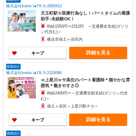
株式会社kotrio /●YK-S-2083412
天王町駅☆医療行為なし！パートタイムの看護
助手♪未経験OK！
時給1550円〜2312円 ＜交通費全支給(ガソリ
ン代含む)＞
横浜市保土ヶ谷区内
詳細を見る
キープ
職業紹介
株式会社kotrio /●YK-S-2115094
≪上星川≫サ高住のパート看護師＊穏やかな雰
囲気＊働きやすさ◎
時給2400円〜＜交通費全額支給(ガソリン代含
む)＞
保土ヶ谷区＜上星川駅チカ＞
詳細を見る
キープ
職業紹介