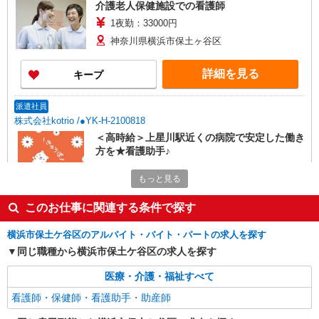
介護老人保健施設での看護師
1夜勤：33000円
神奈川県横浜市保土ヶ谷区
詳細を見る
キープ
派遣社員
株式会社kotrio /●YK-H-2100818
＜高時給＞上星川駅近くの病院で安定した働き
方を★看護助手♪
時給1600円〜2250円 ＜日払い有/週払い有/交
もっと見る
通費全支給(ガソリン代含む)＞
保土ヶ谷区仏向町など
このお仕事に関連する条件で探す
詳細を見る
キープ
横浜市保土ケ谷区のアルバイト・バイト・パートの求人を探す
同じ職種から横浜市保土ケ谷区の求人を探す
職業紹介
医療・介護・福祉すべて
株式会社kotrio /●YK-S-2114629
何歳から始めても浮かない職場◎幅広い年齢層
看護師・保健師・看護助手・助産師
が働く看護助手＊