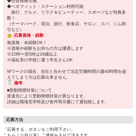
◆社会保険完備
◆ベネフィット・ステーション利用可能
旅行、グルメ、リラク＆ビューティー、スポーツなど特典多
数！
（テーマパーク、宿泊、旅行、飲食店、サロン、スパ、ジム割
引など）
応募資格・経験
無資格・未経験OK！
※資格や経験をお持ちの方は優遇します
※22時〜翌5時は18歳以上
※福祉系の学校に通う学生さんOK
Wワークの場合、当社と合わせて法定労働時間の週40時間を超
えてしまう方は応募出来ません。
備考
■受動喫煙対策について
派遣先により受動喫煙対策が異なります。
詳細は職場見学時及び条件明示書にて通知致します。
応募方法
「応募する」ボタンをご利用下さい。
こちらより折り返しご連絡をさせて頂きます。