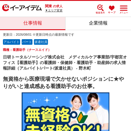
関東
の求人
▼エリア変更
仕事情報
企業情報
更新日：2026/08/01 ※更新日時点の最新情報です
アルバイト
パート
派遣社員
職種：看護助手（ナースエイド）
日研トータルソーシング株式会社 メディカルケア事業部/宇都宮オ
フィス【看護助手】の看護師・保健師・看護助手・助産師の求人情
報詳細（アルバイト/パート/派遣社員） - 野木町
無資格から医療現場で欠かせないポジションに★や
りがいと達成感ある看護助手のお仕事。