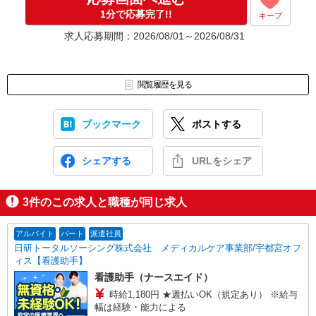
1分で応募完了!!
キープ
求人応募期間：2026/08/01～2026/08/31
閲覧履歴を見る
ブックマーク
ポストする
シェアする
URLをシェア
3
件のこの求人と職種が同じ求人
アルバイト
パート
派遣社員
日研トータルソーシング株式会社 メディカルケア事業部/宇都宮オフ
ィス【看護助手】
看護助手（ナースエイド）
時給1,180円 ★週払いOK（規定あり） ※給与
幅は経験・能力による