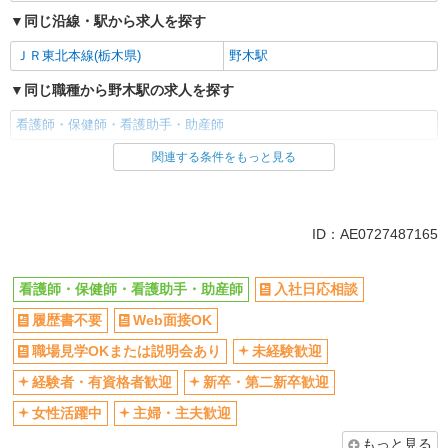
同じ沿線・駅から求人を探す
ＪＲ東北本線(栃木県)
野木駅
同じ職種から野木駅の求人を探す
看護師・保健師・看護助手・助産師
関連する条件をもっと見る
同じ雇用形態から野木駅の求人を探す
アルバイト
パート
派遣社員
ID：AE0727487165
同じ特徴から野木駅の求人を探す
看護師・保健師・看護助手・助産師
入社日応相談
入社日応相談
履歴書不要
履歴書不要
Web面接OK
Web面接OK
職場見学OKまたは説明会あり
未経験歓迎
経験者・有資格者歓迎
職場見学OKまたは説明会あり
未経験歓迎
新卒・第二新卒歓迎
女性活躍中
経験者・有資格者歓迎
新卒・第二新卒歓迎
主婦・主夫歓迎
フリーター歓迎
女性活躍中
主婦・主夫歓迎
学歴不問
ブランクOK
もっと見る