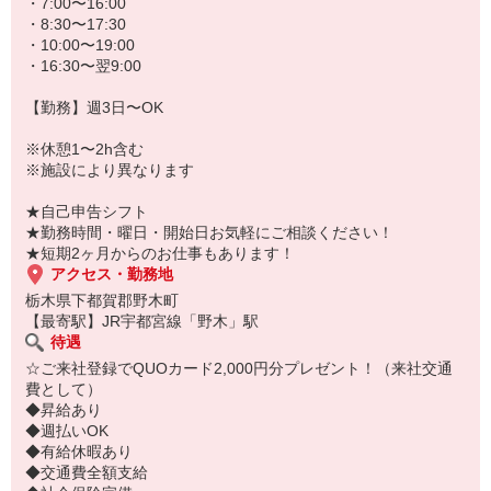
★病院、クリニック内は冷暖房完備！いつでも快適にお仕事できま
・7:00〜16:00
すよ！
・8:30〜17:30
・10:00〜19:00
あなたのスキルに合わせて少しずつお仕事をお願いしていきます。
・16:30〜翌9:00
20代・30代・40代・50代・60代、
若手からミドル、中高年（エルダー）、シニア世代まで幅広く活躍
【勤務】週3日〜OK
中！
※休憩1〜2h含む
「近くの病院で働きたい」
※施設により異なります
「資格はないけど医療業界のお仕事に興味がある」
「大手病院で働きたい」
★自己申告シフト
「すぐに働けるところはないかな…」
★勤務時間・曜日・開始日お気軽にご相談ください！
そんな方もぜひ！お気軽にご連絡ください♪
★短期2ヶ月からのお仕事もあります！
アクセス・勤務地
栃木県下都賀郡野木町
【最寄駅】JR宇都宮線「野木」駅
待遇
☆ご来社登録でQUOカード2,000円分プレゼント！（来社交通
費として）
◆昇給あり
◆週払いOK
◆有給休暇あり
◆交通費全額支給