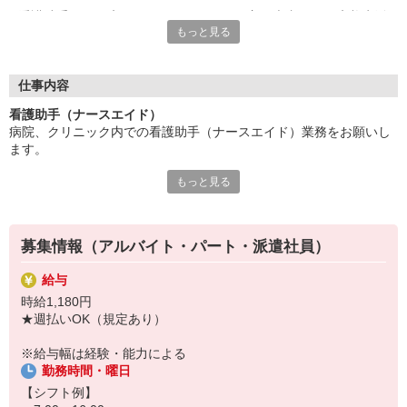
看護助手は、医療チームの一員として、主に患者さんの療養生活
もっと見る
をサポートするお仕事。
看護師の指示をもとにフォローするため、無資格・未経験から始
められるポジションとして人気が高まっています◎
仕事内容
現代の医療現場では、看護助手の存在は必要不可欠！
看護助手（ナースエイド）
病院、クリニック内での看護助手（ナースエイド）業務をお願いし
看護助手がしっかりサポートすることで・・・
ます。
⇒看護師は専門業務に専念できるように！
⇒結果として、患者さんへのより手厚いケアを実現できるんで
もっと見る
【具体的には…】
す。
・看護師さんのサポート
・患者さんの身の回りの世話
「誰かの役に立ちたい」「人の笑顔を見るのが好き」
・医療器具の洗浄や消毒
そんな方はぜひ！あなたの仲間入りをお待ちしています。
募集情報（アルバイト・パート・派遣社員）
・シーツ交換やベッドメイキング
・伝票や診療材料等の補充、整理
給与
・診療補助
時給1,180円
・メッセンジャー業務
★週払いOK（規定あり）
など
※勤務先により異なります
※給与幅は経験・能力による
勤務時間・曜日
★無資格・未経験OK！未経験から医療業界デビューできちゃいます
♪
【シフト例】