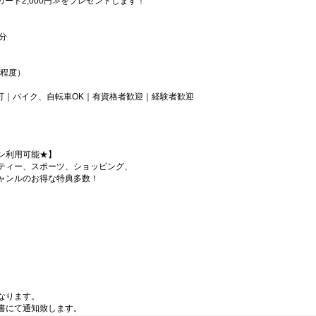
カード2,000円≫をプレゼントします！
分
回程度）
可｜バイク、自転車OK｜有資格者歓迎｜経験者歓迎
ン利用可能★】
ティー、スポーツ、ショッピング、
ャンルのお得な特典多数！
なります。
書にて通知致します。