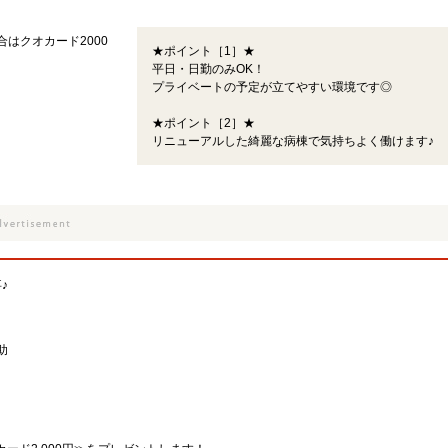
合はクオカード2000
★ポイント［1］★
平日・日勤のみOK！
プライベートの予定が立てやすい環境です◎
★ポイント［2］★
リニューアルした綺麗な病棟で気持ちよく働けます♪
♪
助