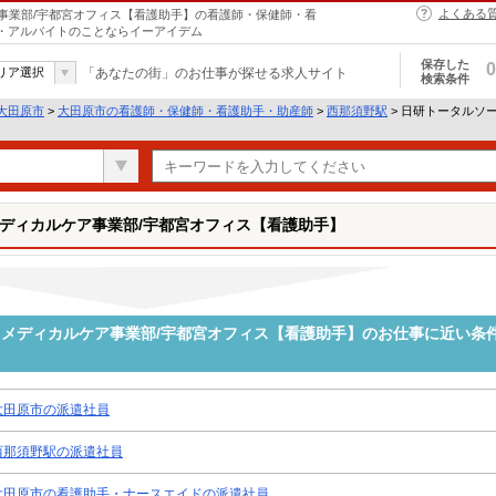
よくある
事業部/宇都宮オフィス【看護助手】の看護師・保健師・看
ト・アルバイトのことならイーアイデム
保存した
0
リア選択
「あなたの街」のお仕事が探せる求人サイト
検索条件
大田原市
>
大田原市の看護師・保健師・看護助手・助産師
>
西那須野駅
> 日研トータルソ
ディカルケア事業部/宇都宮オフィス【看護助手】
メディカルケア事業部/宇都宮オフィス【看護助手】のお仕事に近い条
大田原市の派遣社員
西那須野駅の派遣社員
大田原市の看護助手・ナースエイドの派遣社員