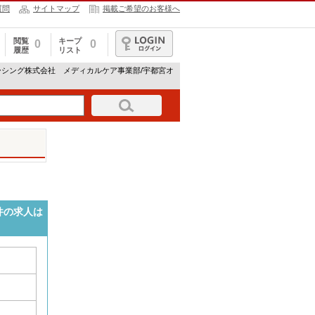
質問
サイトマップ
掲載ご希望のお客様へ
閲覧
キープ
0
0
履歴
リスト
ログイン
ーシング株式会社 メディカルケア事業部/宇都宮オ
件の求人は