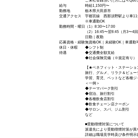
ご来社登録頂いた方には≪Quo
給与
時給1,150円〜
勤務地
栃木県大田原市
交通アクセス
宇都宮線 西那須野駅より車11
※車通勤OK
勤務時間・曜日
（1）8:30〜17:00
（2）16:45〜翌8:45（月3〜4
日勤｜夜勤
応募資格・経験
無資格OK｜未経験OK｜車通勤
休日・休暇
◆シフト制
待遇
◆交通費全額支給
◆社会保険完備（※規定有り）
【★ベネフィット・ステーショ
旅行、グルメ、リラク＆ビュー
学習、育児、ペットなど各種ジ
＜一例＞
◆テーマパーク割引
◆宿泊、旅行割引
◆各種飲食店割引
◆飲食チェーン店クーポン
◆サロン、スパ、ジム割引
など
■受動喫煙対策について
派遣先により受動喫煙対策が異
詳細は職場見学時及び条件明示