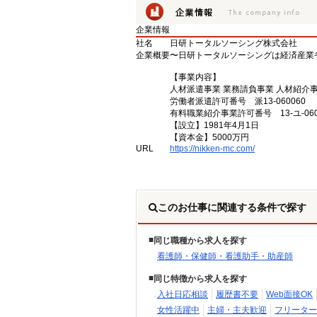
企業情報
社名
日研トータルソーシング株式会社
企業概要
〜日研トータルソーシングは経済産業
【事業内容】
人材派遣事業 業務請負事業 人材紹介
労働者派遣許可番号 派13-060060
有料職業紹介事業許可番号 13-ユ-060
【設立】1981年4月1日
【資本金】5000万円
URL
https://nikken-mc.com/
このお仕事に関連する条件で探す
同じ職種から求人を探す
看護師・保健師・看護助手・助産師
同じ特徴から求人を探す
入社日応相談
履歴書不要
Web面接OK
女性活躍中
主婦・主夫歓迎
フリーター