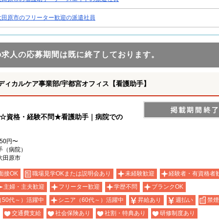
大田原市のフリーター歓迎の派遣社員
の求人の応募期間は既に終了しております。
ディカルケア事業部/宇都宮オフィス【看護助手】
K☆資格・経験不問★看護助手｜病院での
150円〜
手（病院）
大田原市
面接OK
職場見学OKまたは説明会あり
未経験歓迎
経験者・有資格者
主婦・主夫歓迎
フリーター歓迎
学歴不問
ブランクOK
（50代～）活躍中
シニア（60代～）活躍中
昇給あり
週払い
禁煙
交通費支給
社会保険あり
社割・特典あり
研修制度あり