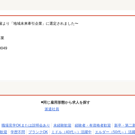
省より「地域未来牽引企業」に選定されました〜
事業
049
同じ雇用形態から求人を探す
派遣社員
職場見学OKまたは説明会あり
未経験歓迎
経験者・有資格者歓迎
新卒・第二
歓迎
学歴不問
ブランクOK
ミドル（40代～）活躍中
エルダー（50代～）活