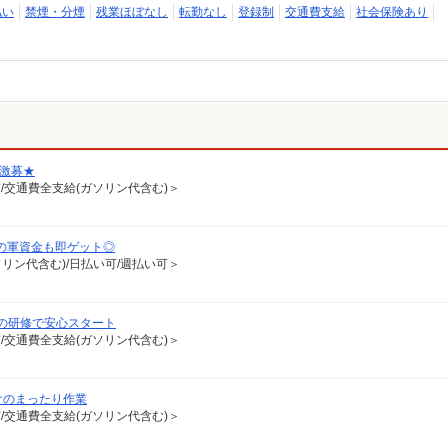
払い
禁煙・分煙
残業ほぼなし
転勤なし
登録制
交通費支給
社会保険あり
★激募★
有/交通費全支給(ガソリン代含む)＞
の軍資金も即ゲット◎
ソリン代含む)/日払い可/週払い可＞
の研修で安心スタート
有/交通費全支給(ガソリン代含む)＞
けのまったり作業
有/交通費全支給(ガソリン代含む)＞