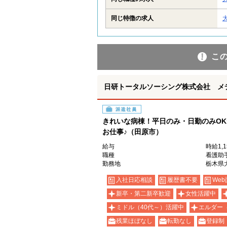
同じ特徴の求人
こ
日研トータルソーシング株式会社 メ
派遣社員
きれいな病棟！平日のみ・日勤のみO
お仕事♪（田原市）
給与
時給1,
職種
看護助
勤務地
栃木県
入社日応相談
履歴書不要
Web
新卒・第二新卒歓迎
女性活躍中
ミドル（40代～）活躍中
エルダー
残業ほぼなし
転勤なし
登録制