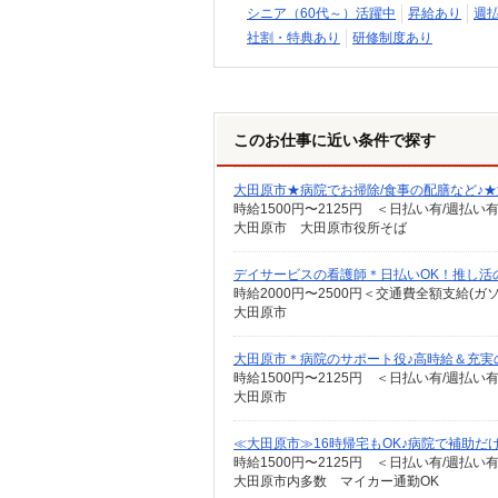
シニア（60代～）活躍中
昇給あり
週
社割・特典あり
研修制度あり
このお仕事に近い条件で探す
大田原市★病院でお掃除/食事の配膳など♪
時給1500円〜2125円 ＜日払い有/週払い
大田原市 大田原市役所そば
デイサービスの看護師＊日払いOK！推し活
時給2000円〜2500円＜交通費全額支給(ガ
大田原市
大田原市＊病院のサポート役♪高時給＆充実
時給1500円〜2125円 ＜日払い有/週払い
大田原市
≪大田原市≫16時帰宅もOK♪病院で補助だ
時給1500円〜2125円 ＜日払い有/週払い
大田原市内多数 マイカー通勤OK