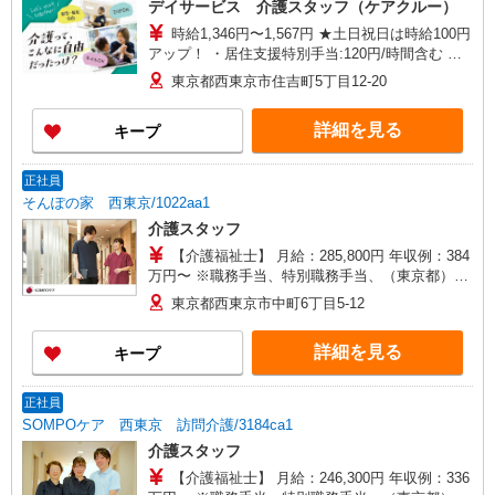
デイサービス 介護スタッフ（ケアクルー）
目19-8
時給1,346円〜1,567円 ★土日祝日は時給100円
アップ！ ・居住支援特別手当:120円/時間含む ※
給与幅は資格・経験等による
東京都西東京市住吉町5丁目12-20
詳細を見る
キープ
正社員
そんぽの家 西東京/1022aa1
介護スタッフ
【介護福祉士】 月給：285,800円 年収例：384
万円〜 ※職務手当、特別職務手当、（東京都）居
住支援特別手当、働きがい向上手当、日祝手当
東京都西東京市中町6丁目5-12
（月平均2回分）、夜勤手当（月平均5回分）等、
毎月平均的に支払われる手当を含みます。 ※居住
詳細を見る
キープ
支援特別手当は勤続5年目までの方はさらに1万円
支給（再入社は除く） ◎賞与：基本給2.08ヶ月分/
年支給 ◎残業時は別途時間外手当支給（超過1
正社員
分〜）
SOMPOケア 西東京 訪問介護/3184ca1
介護スタッフ
【介護福祉士】 月給：246,300円 年収例：336