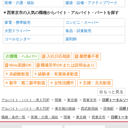
医療・介護・福祉
建築・設備・アクティブワーク
護福祉士1650円 ※資格や経験による
新卒・第二新卒歓迎
女性活躍中
東京都西東京市
西東京市の人気の職種からバイト・アルバイト・パートを探す
主婦・主夫歓迎
フリーター歓迎
家電・携帯販売
コンビニ・スーパー
学歴不問
ブランクOK
詳細を見る
キープ
大型ドライバー
食品・試食販売
ミドル（40代～）活躍中
エルダー（50代～）活躍中
派遣社員
コールセンター
薬剤師
シニア（60代～）活躍中
昇給あり
株式会社トラストグロース 新宿本社 第3営業部
週払い
週2～3日勤務OK
サービス付き高齢者向け住宅での夜専介護士
介護職・ヘルパー
入社日応相談
履歴書不要
10時～勤務OK
1夜勤：23800円〜27200円 ※資格や経験など
16時前退社OK
による
時間や曜日が選べる・シフト自由
Web面接OK
職場見学OKまたは説明会あり
深夜
東京都西東京市
禁煙・分煙
残業ほぼなし
未経験歓迎
経験者・有資格者歓迎
詳細を見る
転勤なし
登録制
キープ
新卒・第二新卒歓迎
女性活躍中
主婦・主夫歓迎
交通費支給
社会保険あり
もっと見る
派遣社員
社割・特典あり
研修制度あり
アルバイト・バイト・求人TOP
関東
東京都
西東京市
日研トータルソ
株式会社kotrio /●TC-H-1992663
資格取得支援制度あり
田無＊グループホームSTAFF＊生活のサポー
アルバイト・バイト・求人TOP
東京都の路線
西武新宿線
田無駅
日研
ト業務を担当
同じ職種から求人を探す
職種・条件一覧
医療・介護・福祉
関東
東京都
西東京市
日研トータ
時給1600円〜2250円 ＜日払い有/週払い有/交
通費全支給(ガソリン代含む)＞
医療・介護・福祉