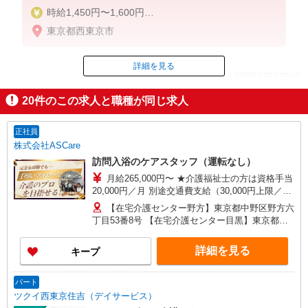
時給1,450円〜1,600円
東京都西東京市
◆無資格・経験者：時給1,450円〜
◆初任者研修・未経験：時給1,450円〜
◆初任者研修・経験者：時給1,500円〜
詳細を見る
ID：AE0526569966
◆介護福祉士：時給1,600円〜
20
件のこの求人と職種が同じ求人
※経験者は3ヶ月以上
掲載期間終了
※給与幅は経験・能力による
正社員
★週払いOK（規定あり）
株式会社ASCare
訪問入浴のケアスタッフ（運転なし）
月給265,000円〜 ★介護福祉士の方は資格手当
20,000円／月 別途交通費支給（30,000円上限／
月） 別途残業手当（月平均残業時間15時間）残業
【在宅介護センター野方】東京都中野区野方六
代全額支給
丁目53番8号 【在宅介護センター目黒】東京都目
黒区中根一丁目9番7号 都立大川井ビル101号室
【在宅介護センター小岩】東京都江戸川区西小岩
詳細を見る
キープ
四丁目14-6 メゾン司1階1F号室 【在宅介護セン
ター西東京】東京都西東京市西原町一丁目4-6 サ
ンハイツ101号室 【在宅介護センター石神井】東
パート
京都練馬区石神井町三丁目18-4 ユービル102号
ツクイ西東京住吉（デイサービス）
【在宅介護センター大田】東京都大田区蒲田二丁