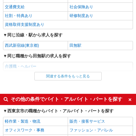
デイサービスでの介護士
交通費支給
社会保険あり
月給：200000円〜 ※資格や経験などによる
社割・特典あり
研修制度あり
東京都西東京市
資格取得支援制度あり
詳細を見る
キープ
同じ沿線・駅から求人を探す
西武新宿線(東京都)
田無駅
職業紹介
株式会社kotrio /●SW-S-2078231
同じ職種から田無駅の求人を探す
シニア住宅のパートSTAFF◎日常のお手伝い
介護職・ヘルパー
を担当！時短勤務OK
時給1550円〜2312円 ＜交通費全支給(ガソリ
関連する条件をもっと見る
同じ雇用形態から田無駅の求人を探す
ン代含む)＞
アルバイト
西東京市 ★来社不要
パート
派遣社員
紹介予定派遣
その他の条件でバイト・アルバイト・パートを探す
詳細を見る
キープ
同じ特徴から田無駅の求人を探す
西東京市の職種からバイト・アルバイト・パートを探す
派遣社員
入社日応相談
履歴書不要
株式会社トラストグロース 新宿本社 第3営業部
軽作業・製造・物流
販売・接客サービス
Web面接OK
職場見学OKまたは説明会あり
ショートステイでの介護士
オフィスワーク・事務
ファッション・アパレル
未経験歓迎
経験者・有資格者歓迎
時給：初任者研修1500円/実務者研修1600円/介