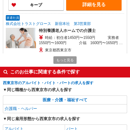
詳細を見る
キープ
派遣社員
株式会社トラストグロース 新宿本社 第3営業部
特別養護老人ホームでの介護士
時給：初任者1450円〜1550円 実務者
1550円〜1600円 介福 1600円〜1650円 ※
資格や経験などによる
東京都西東京市
もっと見る
詳細を見る
キープ
このお仕事に関連する条件で探す
派遣社員
株式会社kotrio /●TC-H-1974827
西東京市のアルバイト・バイト・パートの求人を探す
田無駅★シフト柔軟で長く働きやすいシニア向
同じ職種から西東京市の求人を探す
けマンション
医療・介護・福祉すべて
時給1600円〜2250円 ＜日払い有/週払い有/交
通費全支給(ガソリン代含む)＞
介護職・ヘルパー
西東京市 来社不要/面接なし
同じ雇用形態から西東京市の求人を探す
詳細を見る
キープ
アルバイト
パート