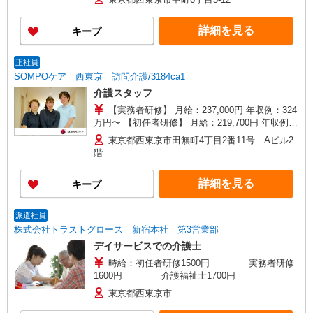
支援特別手当、働きがい向上手当、日祝手当（月
平均2回分）、夜勤手当（月平均5回分）等、毎月
詳細を見る
キープ
平均的に支払われる手当を含みます。 ※居住支援
特別手当は勤続5年目までの方はさらに1万円支給
（再入社は除く） ◎賞与：基本給2.08ヶ月分/年支
正社員
給 ◎残業時は別途時間外手当支給（超過1分〜）
SOMPOケア 西東京 訪問介護/3184ca1
介護スタッフ
【実務者研修】 月給：237,000円 年収例：324
万円〜 【初任者研修】 月給：219,700円 年収例：
305万円〜 ※職務手当、（東京都）居住支援特別
東京都西東京市田無町4丁目2番11号 Aビル2
手当、日祝手当（月平均2回分）等、毎月平均的に
階
支払われる手当を含みます。 ※居住支援特別手当
は勤続5年目までの方はさらに1万円支給（再入社
詳細を見る
キープ
は除く） ◎賞与：基本給2.08ヶ月分/年支給 ◎残
業時は別途時間外手当支給（超過1分〜）
派遣社員
株式会社トラストグロース 新宿本社 第3営業部
デイサービスでの介護士
時給：初任者研修1500円 実務者研修
1600円 介護福祉士1700円
東京都西東京市