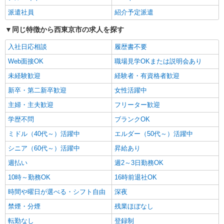
派遣社員
紹介予定派遣
派遣社員
株式会社トラストグロース 新宿本社 第3営業部
同じ特徴から西東京市の求人を探す
特別養護老人ホームでの夜専介護士
入社日応相談
履歴書不要
1夜勤：28800円〜29700円 ※経験による
Web面接OK
職場見学OKまたは説明会あり
東京都西東京市
未経験歓迎
経験者・有資格者歓迎
詳細を見る
キープ
新卒・第二新卒歓迎
女性活躍中
主婦・主夫歓迎
フリーター歓迎
派遣社員
学歴不問
ブランクOK
株式会社トラストグロース 新宿本社 第3営業部
グループホームでの介護士
ミドル（40代～）活躍中
エルダー（50代～）活躍中
時給：初任者研修1600円 実務者研修
シニア（60代～）活躍中
昇給あり
1650円 介護福祉士1700円
週払い
週2～3日勤務OK
東京都西東京市
10時～勤務OK
16時前退社OK
詳細を見る
キープ
時間や曜日が選べる・シフト自由
深夜
禁煙・分煙
残業ほぼなし
職業紹介
株式会社トラストグロース 新宿本社 第3営業部
転勤なし
登録制