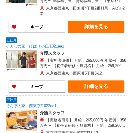
万円〜 ※職務手当、特別職務手当、（東京都）居
住支援特別手当、働きがい向上手当、日祝手当
東京都西東京市田無町4丁目2番11号 Aビル2
（月平均2回分）等、毎月平均的に支払われる手当
階
を含みます。 ※居住支援特別手当は勤続5年目ま
での方はさらに1万円支給（再入社は除く） ◎賞
詳細を見る
キープ
与：基本給2.08ヶ月分/年支給 ◎残業時は別途時間
外手当支給（超過1分〜）
正社員
そんぽの家 ひばりが丘/1021aa1
介護スタッフ
【実務者研修】 月給：265,000円 年収例：358
万円〜 【初任者研修・無資格】 月給：259,200円
年収例：350万円〜 ※職務手当、（東京都）居住
東京都西東京市西原町5丁目3-12
支援特別手当、働きがい向上手当、日祝手当（月
平均2回分）、夜勤手当（月平均5回分）等、毎月
詳細を見る
キープ
平均的に支払われる手当を含みます。 ※夜勤は時
間数によって手当が異なります。 ※居住支援特別
手当は勤続5年目までの方はさらに1万円支給（再
正社員
入社は除く） ◎賞与：基本給2.08ヶ月分/年支給
そんぽの家 西東京/1022aa1
◎残業時は別途時間外手当支給（超過1分〜）
介護スタッフ
【実務者研修】 月給：265,000円 年収例：358
万円〜 【初任者研修・無資格】 月給：259,200円
年収例：350万円〜 ※職務手当、（東京都）居住
東京都西東京市中町6丁目5-12