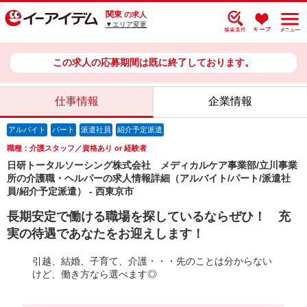
関東
の求人
▼エリア変更
この求人の応募期間は既に終了しております。
仕事情報
企業情報
アルバイト
パート
派遣社員
紹介予定派遣
職種：介護スタッフ／資格あり or 経験者
日研トータルソーシング株式会社 メディカルケア事業部/立川事業
所の介護職・ヘルパーの求人情報詳細（アルバイト/パート/派遣社
員/紹介予定派遣） - 西東京市
長期安定で働ける職場を探しているならぜひ！ 充
実の待遇であなたをお迎えします！
引越、結婚、子育て、介護・・・先のことは分からない
けど、働き方なら選べます◎