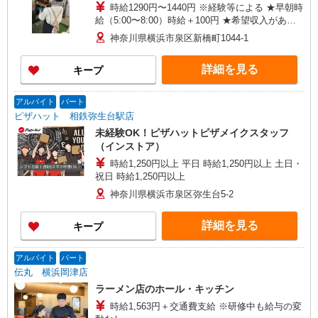
時給1290円〜1440円 ※経験等による ★早朝時
給（5:00〜8:00）時給＋100円 ★希望収入があり
ましたら、ご相談いただければ希望条件に合うか
神奈川県横浜市泉区新橋町1044-1
の確認もいたします。 ★時間外手当別途支給 ★上
記金額は働きがい向上手当を含みます。 ★働きが
詳細を見る
キープ
い向上手当※26年6月改定（地域により異なる）
社会保険加入者は更に＋50円
アルバイト
パート
ピザハット 相鉄弥生台駅店
未経験OK！ピザハットピザメイクスタッフ
（インストア）
時給1,250円以上 平日 時給1,250円以上 土日・
祝日 時給1,250円以上
神奈川県横浜市泉区弥生台5-2
詳細を見る
キープ
アルバイト
パート
伝丸 横浜岡津店
ラーメン店のホール・キッチン
時給1,563円＋交通費支給 ※研修中も給与の変