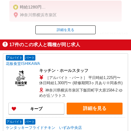
時給1280円
※22:00以降は時給1600円
神奈川県横浜市泉区
※高校生時給1250円
※労働組合費あり（基本時給×月間時間数×1.8％）
詳細を見る
ID：AE0525509748
■土日・祝手当
土日・祝は時給＋50円
17
件のこの求人と職種が同じ求人
掲載期間終了
アルバイト
パート
花板食堂ISHIKAWA
キッチン・ホールスタッフ
［アルバイト・パート］ 平日時給1,225円〜
休日時給1,300円〜 (研修期間3ヶ月あり※同条件)
神奈川県横浜市泉区下飯田町字大原1584-2 ゆ
めが丘ソラトス
詳細を見る
キープ
アルバイト
パート
ケンタッキーフライドチキン いずみ中央店