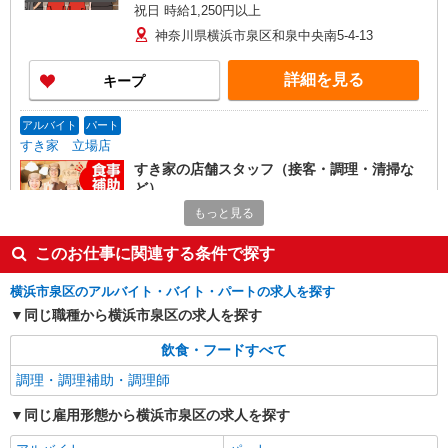
祝日 時給1,250円以上
神奈川県横浜市泉区和泉中央南5-4-13
詳細を見る
キープ
アルバイト
パート
すき家 立場店
すき家の店舗スタッフ（接客・調理・清掃な
ど）
時給1,225円 ※22:00〜翌5:00：時給1,532円 ※
もっと見る
高校生時給1,225円 ※早朝手当（5:00〜9:00）時給
＋150円
このお仕事に関連する条件で探す
神奈川県横浜市泉区中田西1-1-41
横浜市泉区のアルバイト・バイト・パートの求人を探す
詳細を見る
キープ
同じ職種から横浜市泉区の求人を探す
アルバイト
パート
飲食・フードすべて
すき家 立場店
調理・調理補助・調理師
すき家の店舗スタッフ（接客・調理・清掃な
ど）
同じ雇用形態から横浜市泉区の求人を探す
時給1,532円