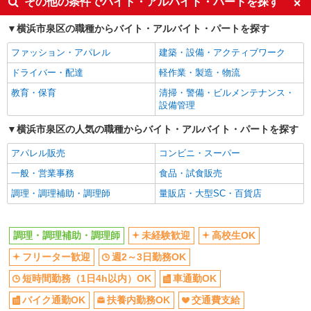
その他の条件でバイト・アルバイト・パートを探す
詳細を見る
キープ
未経験歓迎
高校生OK
横浜市泉区の職種からバイト・アルバイト・パートを探す
フリーター歓迎
週2～3日勤務OK
アルバイト
パート
ファッション・アパレル
建築・設備・アクティブワーク
短時間勤務（1日4h以内）OK
車通勤OK
丸亀製麺ゆめが丘ソラトス店
ドライバー・配達
軽作業・製造・物流
キッチン・ホールスタッフ（ランチタイム）
バイク通勤OK
扶養内勤務OK
教育・保育
清掃・警備・ビルメンテナンス・
時給1230円〜
交通費支給
社会保険あり
設備管理
神奈川県横浜市泉区ゆめが丘31番地ゆめが丘
同じ職種から求人を探す
ソラトス1F
横浜市泉区の人気の職種からバイト・アルバイト・パートを探す
飲食・フード
アパレル販売
コンビニ・スーパー
詳細を見る
キープ
調理・調理補助・調理師
一般・営業事務
食品・試食販売
アルバイト
パート
調理・調理補助・調理師
量販店・大型SC・百貨店
同じ特徴から求人を探す
丸亀製麺
未経験歓迎
キッチン・ホールスタッフ
高校生OK
調理・調理補助・調理師
未経験歓迎
高校生OK
［アルバイト・パート］時給1,230円〜
週2～3日勤務OK
短時間勤務（1日4h以内）OK
神奈川県横浜市泉区ゆめが丘31 ゆめが丘ソラ
フリーター歓迎
週2～3日勤務OK
車通勤OK
扶養内勤務OK
トス
短時間勤務（1日4h以内）OK
車通勤OK
交通費支給
社会保険あり
詳細を見る
キープ
バイク通勤OK
扶養内勤務OK
交通費支給