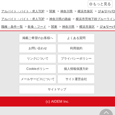
もっと見る
アルバイト
パート
アルバイト・バイト・求人TOP
関東
神奈川県
横浜市泉区
ジョリーパ
日本一
接客・調理補助スタッフ（アルバイト・パー
アルバイト・バイト・求人TOP
神奈川県の路線
横浜市営地下鉄ブルーライ
ト）
職種・条件一覧
飲食・フード
関東
神奈川県
横浜市泉区
ジョリーパ
［パート］ 時給1,260円〜1,380円 ・平日朝9
時まで ：時給1,360円 ・平日朝9時以降
掲載ご希望のお客様へ
よくある質問
：時給1,260円 ・平日17時以降 ：時給1,280
神奈川県横浜市泉区下飯田町字大原1584-2 ゆ
円 ・土日祝朝9時まで ：時給1,380円 ・土日
めが丘ソラトス
祝朝9時以降 ：時給1,280円 ［アルバイト］
お問い合わせ
利用規約
大学生・専門学生・高校生：時給1,230円 ※試用
詳細を見る
キープ
期間（2ヶ月間）も同時給
リンクについて
プライバシーポリシー
アルバイト
パート
Cookieポリシー
個人情報保護方針
株式会社清島食品
メールサービスについて
福祉施設の調理スタッフ
サイト運営会社
時給1,230円
サイトマップ
神奈川県横浜市泉区和泉中央北5-15-1 アース
サポート横浜泉（清島食品）
(c) AIDEM Inc.
詳細を見る
キープ