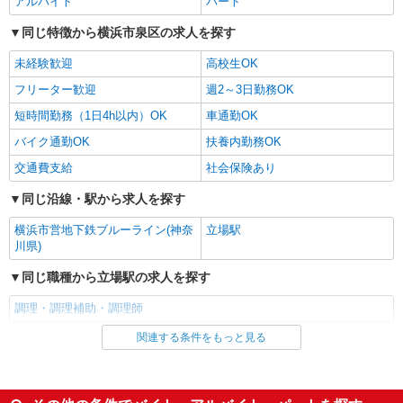
アルバイト
パート
神奈川県横浜市泉区中田西1-1-41
同じ特徴から横浜市泉区の求人を探す
詳細を見る
キープ
未経験歓迎
高校生OK
フリーター歓迎
週2～3日勤務OK
アルバイト
パート
すき家 環状4号泉区和泉店
短時間勤務（1日4h以内）OK
車通勤OK
すき家の店舗スタッフ（接客・調理・清掃な
バイク通勤OK
扶養内勤務OK
ど）
交通費支給
時給1,250円 ※22:00〜翌5:00：時給1,563円 ※
社会保険あり
高校生時給1,225円 ※早朝手当（5:00〜9:00）時給
同じ沿線・駅から求人を探す
＋150円
神奈川県横浜市泉区下和泉1-4-3
横浜市営地下鉄ブルーライン(神奈
立場駅
詳細を見る
川県)
キープ
同じ職種から立場駅の求人を探す
アルバイト
パート
すき家 環状4号泉区和泉店
調理・調理補助・調理師
すき家の店舗スタッフ（接客・調理・清掃な
関連する条件をもっと見る
同じ雇用形態から立場駅の求人を探す
ど）
時給1,563円
アルバイト
パート
神奈川県横浜市泉区下和泉1-4-3
同じ特徴から立場駅の求人を探す