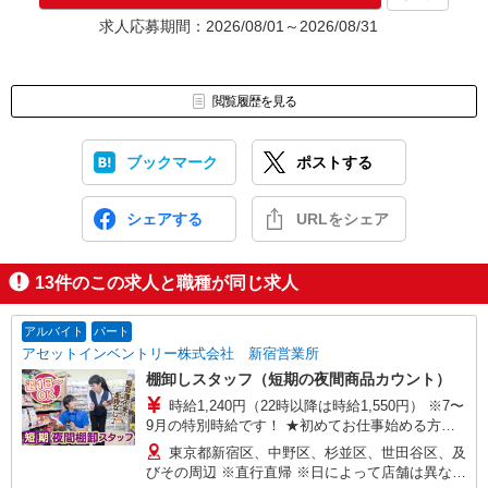
★入社前に配属先が決定する場合もございます。
求人応募期間：2026/08/01～2026/08/31
いずれの場合も、入社された時点で給与が発生します。（当社規
定あり）
▼面接地▼
閲覧履歴を見る
株式会社テクノ・サービス 東京営業所
〒170-0013 東京都豊島区東池袋1-21-11 オーク池袋ビル4階
ブックマーク
ポストする
シェアする
URLをシェア
13
件のこの求人と職種が同じ求人
アルバイト
パート
アセットインベントリー株式会社 新宿営業所
棚卸しスタッフ（短期の夜間商品カウント）
時給1,240円（22時以降は時給1,550円） ※7〜
9月の特別時給です！ ★初めてお仕事始める方に
出勤インセンティブあり！ 初日出勤日と出勤5日
東京都新宿区、中野区、杉並区、世田谷区、及
目に各5,000円支給♪（規定有） ＼日払いOK／ 急
びその周辺 ※直行直帰 ※日によって店舗は異なり
な出費の時も安心♪ 働いた分を給料日前に受け取