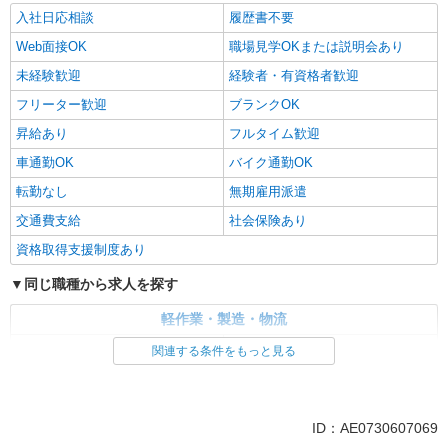
入社日応相談
履歴書不要
Web面接OK
職場見学OKまたは説明会あり
未経験歓迎
経験者・有資格者歓迎
フリーター歓迎
ブランクOK
昇給あり
フルタイム歓迎
車通勤OK
バイク通勤OK
転勤なし
無期雇用派遣
交通費支給
社会保険あり
資格取得支援制度あり
同じ職種から求人を探す
軽作業・製造・物流
入出庫・商品管理・検品・検査
製造・組立・加工
関連する条件をもっと見る
同じ特徴から求人を探す
未経験歓迎
車通勤OK
ID：AE0730607069
交通費支給
社会保険あり