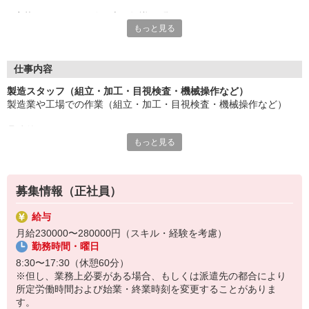
応募にあたり、経験や専門知識は問いません。
もっと見る
約束を守ること、きちんと連絡をすること、前向きに仕事へ取り
組むこと。
そんな姿勢を大切にできる方を歓迎します。
また、勤務時間やシフトなど柔軟に対応いただける方は、ご紹介
仕事内容
できるお仕事の幅も広がります。
製造スタッフ（組立・加工・目視検査・機械操作など）
製造業や工場での作業（組立・加工・目視検査・機械操作など）
長く働きたい――
その想いを、ここで実現しませんか？
具体的には・・・
製造業で正社員としてキャリアを築きたい方、ぜひご応募くださ
もっと見る
製品に不備がないか目視チェック
い。
部品を機械にセットしてボタン操作などなど
複雑な作業や力仕事はほとんどなく覚えやすいものばかり！
募集情報（正社員）
未経験の方もすぐに慣れていただけると思います。
給与
※当社（株）テクノ・サービスに正社員採用の上で、派遣就業先事
月給230000〜280000円（スキル・経験を考慮）
業所へ派遣となります。
勤務時間・曜日
8:30〜17:30（休憩60分）
※但し、業務上必要がある場合、もしくは派遣先の都合により
所定労働時間および始業・終業時刻を変更することがありま
す。