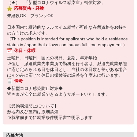
（★）…「新型コロナウイルス感染症」補償対象。
応募資格・経験
未経験OK、ブランクOK
日本国内で継続的なフルタイム就労が可能な在留資格をお持ち
の方向けの求人です。
（This position is intended for applicants who hold a residence
status in Japan that allows continuous full time employment.）
休日・休暇
土曜日、日曜日、国民の祝日、夏期、年末年始
※但し、派遣就業先事業所で勤務を行う者は、派遣先就業形態
に応じ定められる日を休日とし、当社の休日数と差がある場合
はその差に応じて休日の振替等の調整を年度末に行います。
備考
◆新型コロナ感染防止対策◆
皆さまが安全に就業できるようサポートいたします。
【受動喫煙防止について】
敷地内及び屋内は原則禁煙
※就業前までに就業条件明示書で明示します
応募方法