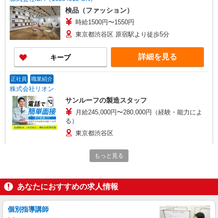
検品（ファッション）
時給1500円〜1550円
東京都渋谷区 原宿駅より徒歩5分
詳細を見る
キープ
正社員
職業紹介
株式会社リオン
サンルーフの製造スタッフ
月給245,000円〜280,000円（経験・能力によ
る）
東京都渋谷区
詳細を見る
キープ
もっと見る
派遣社員
職業紹介
あなたにおすすめの求人情報
株式会社リオン
ケーキや洋菓子の販売
個別指導講師
月給245,000円〜280,000円（経験・能力によ