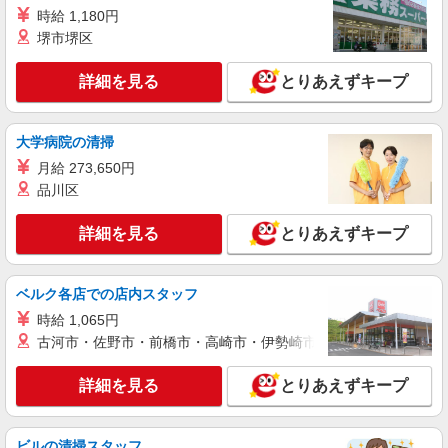
時給 1,180円
詳細を見る
キープ
堺市堺区
職業紹介
詳細を見る
とりあえずキープ
株式会社ＭＯＤＥ
組立・軽作業スタッフ
時給1700円〜2125円 ※研修期間：3ヶ月間 ●
大学病院の清掃
前払い、日払い、週払いOK ●寮完備 一般物件、
月給 273,650円
レオパレス→住み込みでお仕事可能★☆ 綺麗な
東京都渋谷区
品川区
1R、1Kをご用意☆
詳細を見る
キープ
詳細を見る
とりあえずキープ
ベルク各店での店内スタッフ
時給 1,065円
古河市・佐野市・前橋市・高崎市・伊勢崎市・太田市・館林市・
詳細を見る
とりあえずキープ
ビルの清掃スタッフ