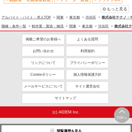
もっと見る
アルバイト・バイト・求人TOP
関東
東京都
渋谷区
株式会社テクノ・
職種・条件一覧
軽作業・製造・物流
関東
東京都
渋谷区
株式会社テ
掲載ご希望のお客様へ
よくある質問
お問い合わせ
利用規約
リンクについて
プライバシーポリシー
Cookieポリシー
個人情報保護方針
メールサービスについて
サイト運営会社
サイトマップ
(c) AIDEM Inc.
TOPへ
閲覧履歴を見る