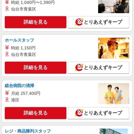
る）
時給 1,040円〜1,390円
東京都渋谷区
仙台市青葉区
詳細を見る
キープ
詳細を見る
とりあえずキープ
派遣社員
職業紹介
ホールスタッフ
株式会社リオン
時給 1,150円
洋菓子やケーキの製造補助
仙台市青葉区
月給245,000円〜280,000円（経験・能力によ
る）
詳細を見る
とりあえずキープ
東京都渋谷区
詳細を見る
キープ
総合病院の清掃
月給 257,400円
正社員
職業紹介
港区
株式会社リオン
半導体の製造スタッフ
詳細を見る
とりあえずキープ
月給245,000円〜280,000円（経験・能力によ
る）
東京都渋谷区
レジ・商品陳列スタッフ