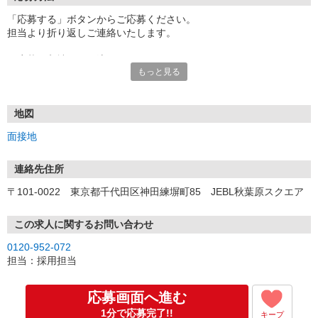
「応募する」ボタンからご応募ください。
担当より折り返しご連絡いたします。
≪応募〜入社までの流れ≫
もっと見る
▼書類選考（最短翌営業日）
*応募時にいただいた内容で書類選考させていただきます。
▼面接（最短翌営業日、30分程度）
*来社面接またはオンライン面接が可能です。
地図
*面接時、履歴書・職務経歴書の提出は不要です。
面接地
（応募情報不足の場合は、履歴書・職務経歴書を頂くケースがあ
ります。）
▼内定（面接後、最短翌営業日）
連絡先住所
*当社より内定通知をお送りします。
〒101-0022 東京都千代田区神田練塀町85 JEBL秋葉原スクエア
*内定にご承諾いただけましたら、採用決定となります。
▼入社（毎月1日、16日 ※休日の場合は後倒し）
*当社の正社員としてご入社いただきます。
この求人に関するお問い合わせ
*辞令の授与、オリエンテーションをお受けいただきます。
0120-952-072
▼配属先の決定（★）
担当：採用担当
*当社が配属先を決定します。
*配属先を実際にご確認いただき、最終確定します。
▼就業開始
応募画面へ進む
*配属先にて、当社の派遣スタッフとしてご就業いただきます。
1分で応募完了!!
キープ