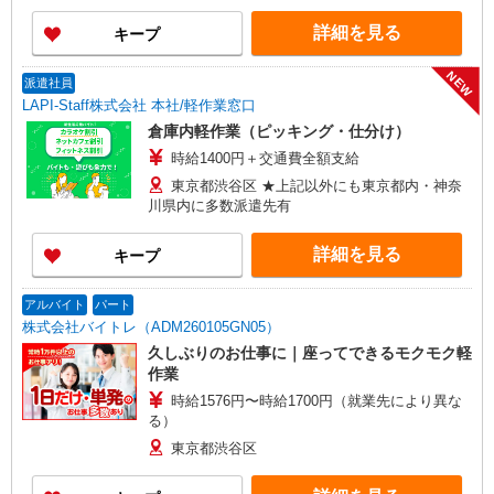
ます。
れます！
詳細を見る
キープ
NEW
派遣社員
LAPI-Staff株式会社 本社/軽作業窓口
倉庫内軽作業（ピッキング・仕分け）
時給1400円＋交通費全額支給
東京都渋谷区 ★上記以外にも東京都内・神奈
川県内に多数派遣先有
詳細を見る
キープ
アルバイト
パート
株式会社バイトレ（ADM260105GN05）
久しぶりのお仕事に｜座ってできるモクモク軽
作業
時給1576円〜時給1700円（就業先により異な
る）
東京都渋谷区