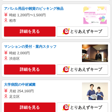
詳細を見る
キープ
アパレル用品や雑貨のピッキング検品
時給 1,200円〜1,500円
正社員
柏市
UTエージェント株式会社 AGT南関東第一CU AGTさいたまエリア 新
座CL 《JRIT1C》
詳細を見る
とりあえずキープ
加工・機械操作・検査・検品・梱包
月給：211,000円〜 月収例：235,000円（月給
＋各種手当）
マンションの受付・案内スタッフ
埼玉県新座市 勤務詳細：新座市 通勤方法：徒
時給 2,000円
歩/車/自転車/バス/電車/バイク 最寄り駅：新座駅
渋谷区
から車11分 ※構内の無料駐車場利用OK ※バイク
は125ccまで通勤利用可
詳細を見る
キープ
詳細を見る
とりあえずキープ
派遣社員
戦力エージェント株式会社
大学病院の中材滅菌
印刷物の平積み業務
月給 254,160円
時給1300円 月収例・・・211,575円（21日勤
足立区
務の場合）
新座市野火止 ※清瀬市・所沢市から通勤され
詳細を見る
とりあえずキープ
る方も多くいます。