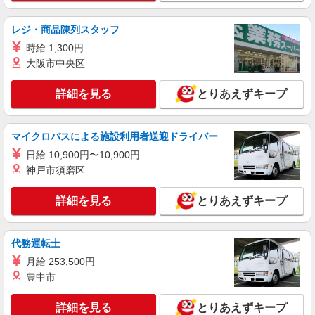
詳細を見る
キープ
レジ・商品陳列スタッフ
時給 1,300円
派遣社員
大阪市中央区
株式会社テクノ・サービス/お仕事No/0841886
製品の加工補助・検品
詳細を見る
とりあえずキープ
時給1300円交通費全額支給
埼玉県新座市 ＊送迎あり
マイクロバスによる施設利用者送迎ドライバー
詳細を見る
日給 10,900円〜10,900円
キープ
神戸市須磨区
派遣社員
詳細を見る
とりあえずキープ
株式会社テクノ・サービス/お仕事No/0915398
バリ取り・梱包作業等
時給1500円交通費全額支給
代務運転士
埼玉県新座市 ＊車・バイク通勤OK
月給 253,500円
豊中市
詳細を見る
キープ
詳細を見る
とりあえずキープ