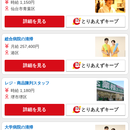
時給 1,150円
スタッフ
仙台市青葉区
時給1371円（就業先により異なる）
埼玉県新座市
詳細を見る
とりあえずキープ
詳細を見る
キープ
総合病院の清掃
アルバイト
パート
契約社員
派遣社員
月給 257,400円
株式会社ビリーフセレブ
港区
［1］ピッキング・検品・梱包 ［2］仕分け・
補充
詳細を見る
とりあえずキープ
時給1,500円〜1,875円 ※経験・能力等による
埼玉県新座市大和田（所沢インター近く） ★
最寄り「新座駅」より徒歩15分
レジ・商品陳列スタッフ
時給 1,180円
詳細を見る
キープ
堺市堺区
アルバイト
パート
契約社員
派遣社員
詳細を見る
とりあえずキープ
株式会社ビリーフセレブ
仕分け・補充
大学病院の清掃
時給1,500円〜1,875円 ※経験・能力等による