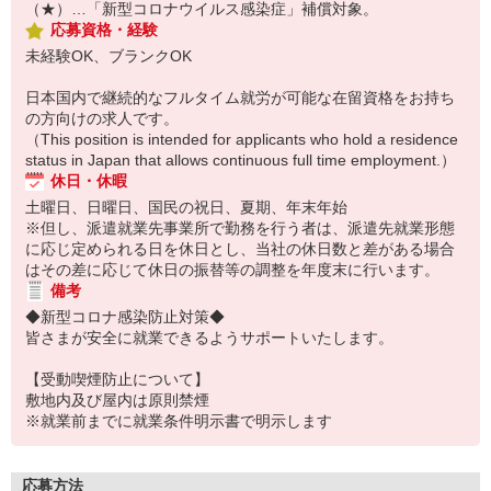
（★）…「新型コロナウイルス感染症」補償対象。
応募資格・経験
未経験OK、ブランクOK
日本国内で継続的なフルタイム就労が可能な在留資格をお持ち
の方向けの求人です。
（This position is intended for applicants who hold a residence
status in Japan that allows continuous full time employment.）
休日・休暇
土曜日、日曜日、国民の祝日、夏期、年末年始
※但し、派遣就業先事業所で勤務を行う者は、派遣先就業形態
に応じ定められる日を休日とし、当社の休日数と差がある場合
はその差に応じて休日の振替等の調整を年度末に行います。
備考
◆新型コロナ感染防止対策◆
皆さまが安全に就業できるようサポートいたします。
【受動喫煙防止について】
敷地内及び屋内は原則禁煙
※就業前までに就業条件明示書で明示します
応募方法