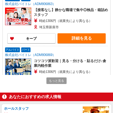
株式会社バイトレ（ADM806863）
【接客なし】静かな職場で集中◎検品・箱詰め
スタッフ
時給1306円（就業先により異なる）
埼玉県新座市
詳細を見る
キープ
アルバイト
パート
株式会社バイトレ（ADM806869）
コツコツ派歓迎｜見る・分ける・貼るだけ♪倉
庫内軽作業
時給1306円（就業先により異なる）
埼玉県新座市
もっと見る
詳細を見る
キープ
あなたにおすすめの求人情報
アルバイト
パート
株式会社バイトレ（ADM819660）
ホールスタッフ
【接客なし】静かな職場で集中◎検品・箱詰め