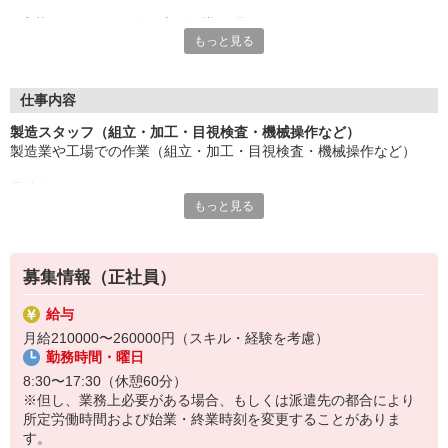
応募にあたり、経験や専門知識は問いません。
もっと見る
約束を守ること、きちんと連絡をすること、前向きに仕事へ取り
組むこと。
そんな姿勢を大切にできる方を歓迎します。
また、勤務時間やシフトなど柔軟に対応いただける方は、ご紹介
仕事内容
できるお仕事の幅も広がります。
製造スタッフ（組立・加工・目視検査・機械操作など）
製造業や工場での作業（組立・加工・目視検査・機械操作など）
長く働きたい――
その想いを、ここで実現しませんか？
具体的には・・・
製造業で正社員としてキャリアを築きたい方、ぜひご応募くださ
もっと見る
製品に不備がないか目視チェック
い。
部品を機械にセットしてボタン操作などなど
複雑な作業や力仕事はほとんどなく覚えやすいものばかり！
募集情報（正社員）
未経験の方もすぐに慣れていただけると思います。
給与
※当社（株）テクノ・サービスに正社員採用の上で、派遣就業先事
月給210000〜260000円（スキル・経験を考慮）
業所へ派遣となります。
勤務時間・曜日
8:30〜17:30（休憩60分）
※但し、業務上必要がある場合、もしくは派遣先の都合により
所定労働時間および始業・終業時刻を変更することがありま
す。