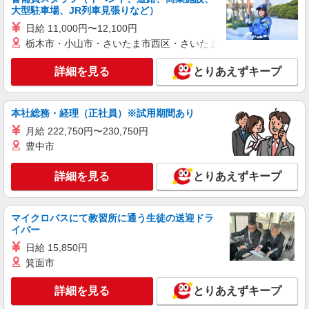
大型駐車場、JR列車見張りなど）
詳細を見る
キープ
日給 11,000円〜12,100円
栃木市・小山市・さいたま市西区・さいたま市岩槻区・久喜市・
派遣社員
株式会社テクノ・サービス 埼玉県エリア（03）
詳細を見る
とりあえずキープ
工場のカンタン軽作業、倉庫での箱詰め・入出
荷など ★未経験OKのお仕事たくさん！
本社総務・経理（正社員）※試用期間あり
■時給1300円〜1500円（就業先により異なる）
＋交通費
月給 222,750円〜230,750円
埼玉県内に多数あり 新座市
豊中市
詳細を見る
詳細を見る
とりあえずキープ
キープ
アルバイト
パート
マイクロバスにて教習所に通う生徒の送迎ドラ
株式会社フルキャスト埼玉支社/EA0401F-8R
イバー
軽作業（検品・ピッキング・シール貼り・仕分
日給 15,850円
け・イベントスタッフ ほか）
箕面市
時給1400円〜1600円 ※22:00〜翌5:00は深夜手
当ありで時給UP！ ※経験・能力により決定
詳細を見る
とりあえずキープ
埼玉県新座市