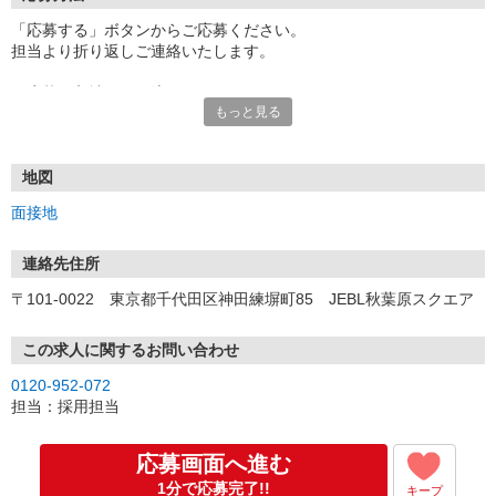
「応募する」ボタンからご応募ください。
担当より折り返しご連絡いたします。
≪応募〜入社までの流れ≫
もっと見る
▼書類選考（最短翌営業日）
*応募時にいただいた内容で書類選考させていただきます。
▼面接（最短翌営業日、30分程度）
*来社面接またはオンライン面接が可能です。
地図
*面接時、履歴書・職務経歴書の提出は不要です。
面接地
（応募情報不足の場合は、履歴書・職務経歴書を頂くケースがあ
ります。）
▼内定（面接後、最短翌営業日）
連絡先住所
*当社より内定通知をお送りします。
〒101-0022 東京都千代田区神田練塀町85 JEBL秋葉原スクエア
*内定にご承諾いただけましたら、採用決定となります。
▼入社（毎月1日、16日 ※休日の場合は後倒し）
*当社の正社員としてご入社いただきます。
この求人に関するお問い合わせ
*辞令の授与、オリエンテーションをお受けいただきます。
0120-952-072
▼配属先の決定（★）
担当：採用担当
*当社が配属先を決定します。
*配属先を実際にご確認いただき、最終確定します。
▼就業開始
応募画面へ進む
*配属先にて、当社の派遣スタッフとしてご就業いただきます。
1分で応募完了!!
キープ