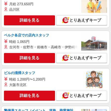
月給 273,650円
埼玉県新座市大和田（所沢インター近く） ★
最寄り「新座駅」より徒歩15分
品川区
詳細を見る
詳細を見る
とりあえずキープ
キープ
アルバイト
パート
契約社員
派遣社員
ベルク各店での店内スタッフ
株式会社ビリーフクラブ
時給 1,065円
検品・ピッキング・仕分け作業
古河市・佐野市・前橋市・高崎市・伊勢崎市・太田市・館林市・
時給1,320円〜1,650円 ☆日給例10,560円（時
給1,320円×8h） ☆月給例232,320円（時給1,320円
×8ｈ×22日） ※経験・能力等による
詳細を見る
とりあえずキープ
埼玉県新座市
詳細を見る
キープ
ビルの清掃スタッフ
時給 1,200円〜1,200円
アルバイト
パート
契約社員
派遣社員
大阪市北区
株式会社ビリーフセレブ
ピッキング・検品・梱包
詳細を見る
とりあえずキープ
時給1,500円〜1,875円 ※経験・能力等による
埼玉県新座市大和田（所沢インター近く） ★
最寄り「新座駅」より徒歩15分
警備員スタッフ（イベント、道路、商業施設、