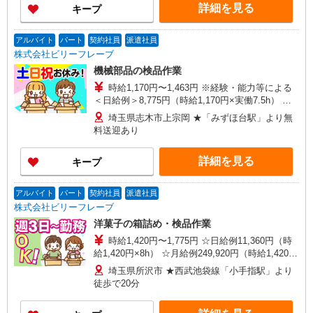
詳細を見る
キープ
アルバイト
パート
契約社員
派遣社員
株式会社ビリーフレーブ
機械部品の検品作業
時給1,170円〜1,463円 ※経験・能力等による
＜日給例＞8,775円（時給1,170円×実働7.5h） ＜
月給例＞193,050円（時給1,170円×実働7.5h×22日
埼玉県志木市上宗岡 ★「みずほ台駅」より無
勤務）
料送迎あり
詳細を見る
キープ
アルバイト
パート
契約社員
派遣社員
株式会社ビリーフレーブ
洋菓子の箱詰め・検品作業
時給1,420円〜1,775円 ☆日給例11,360円（時
給1,420円×8h） ☆月給例249,920円（時給1,420円
×8h×22日） ※経験・能力等による
埼玉県所沢市 ★西武池袋線「小手指駅」より
徒歩で20分