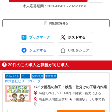
★入社前に配属先が決定する場合もございます。
求人応募期間：2026/08/01～2026/08/31
いずれの場合も、入社された時点で給与が発生します。（当社規
定あり）
▼面接地▼
閲覧履歴を見る
株式会社テクノ・サービス 川越営業所
〒350-1123 埼玉県川越市脇田本町14-1 日本生命川越ビル4階
ブックマーク
ポストする
シェアする
URLをシェア
20
件のこの求人と職種が同じ求人
アルバイト
パート
契約社員
派遣社員
株式会社ビリーフレーブ
バイク部品の加工・検品・仕分けの工場内作業
時給1,248円〜1,560円 ※経験・能力による
埼玉県入間郡三芳町 ★「鶴瀬駅」より車で15
分