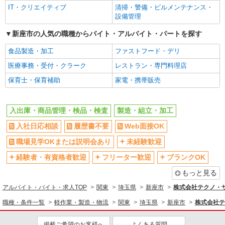
IT・クリエイティブ
清掃・警備・ビルメンテナンス・
設備管理
新座市の人気の職種からバイト・アルバイト・パートを探す
食品製造・加工
ファストフード・デリ
医療事務・受付・クラーク
レストラン・専門料理店
保育士・保育補助
家電・携帯販売
入出庫・商品管理・検品・検査
製造・組立・加工
入社日応相談
履歴書不要
Web面接OK
職場見学OKまたは説明会あり
未経験歓迎
経験者・有資格者歓迎
フリーター歓迎
ブランクOK
もっと見る
アルバイト・バイト・求人TOP
関東
埼玉県
新座市
株式会社テクノ・
職種・条件一覧
軽作業・製造・物流
関東
埼玉県
新座市
株式会社テ
掲載ご希望のお客様へ
よくある質問