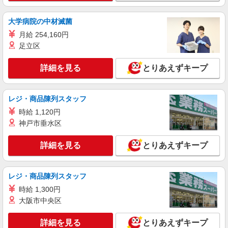
手のひらサイズ中心◎数える・詰めるだけの超
かんたん作業
大学病院の中材滅菌
時給1306円（就業先により異なる）
月給 254,160円
埼玉県川越市
足立区
詳細を見る
キープ
詳細を見る
とりあえずキープ
アルバイト
パート
株式会社バイトレ（ADM809232）
レジ・商品陳列スタッフ
【平日のみ・短時間】詰めるだけの簡単作業
時給 1,120円
時給1339円（就業先により異なる）
神戸市垂水区
埼玉県川越市
詳細を見る
とりあえずキープ
詳細を見る
キープ
レジ・商品陳列スタッフ
アルバイト
パート
株式会社バイトレ（ADM807094）
時給 1,300円
大阪市中央区
手のひらサイズ中心◎数える・詰めるだけの超
かんたん作業
詳細を見る
とりあえずキープ
時給1306円（就業先により異なる）