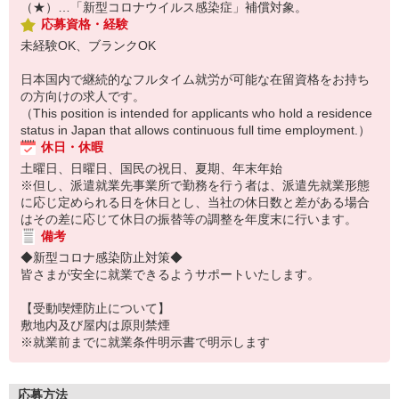
（★）…「新型コロナウイルス感染症」補償対象。
応募資格・経験
未経験OK、ブランクOK
日本国内で継続的なフルタイム就労が可能な在留資格をお持ち
の方向けの求人です。
（This position is intended for applicants who hold a residence
status in Japan that allows continuous full time employment.）
休日・休暇
土曜日、日曜日、国民の祝日、夏期、年末年始
※但し、派遣就業先事業所で勤務を行う者は、派遣先就業形態
に応じ定められる日を休日とし、当社の休日数と差がある場合
はその差に応じて休日の振替等の調整を年度末に行います。
備考
◆新型コロナ感染防止対策◆
皆さまが安全に就業できるようサポートいたします。
【受動喫煙防止について】
敷地内及び屋内は原則禁煙
※就業前までに就業条件明示書で明示します
応募方法