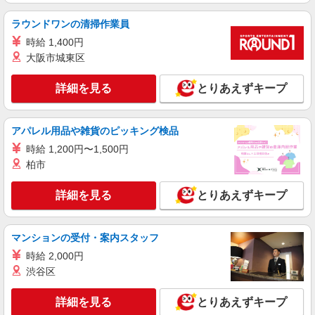
検査
ラウンドワンの清掃作業員
時給1350円 月収例:224438円＝1350円×7時間
時給 1,400円
55分×21日勤務の場合＋交通費別途支給 ※交通費
実費支給／当社規定あり。
大阪市城東区
埼玉県川越市今福 川越駅から無料送迎バスで
20分
詳細を見る
とりあえずキープ
詳細を見る
キープ
アパレル用品や雑貨のピッキング検品
アルバイト
パート
時給 1,200円〜1,500円
株式会社バイトレ（ADM251128GN03）
柏市
【接客なし】静かな職場で集中◎検品・箱詰め
スタッフ
詳細を見る
とりあえずキープ
時給1364円〜時給1600円（就業先により異な
る）
埼玉県川越市
マンションの受付・案内スタッフ
時給 2,000円
詳細を見る
キープ
渋谷区
アルバイト
パート
詳細を見る
とりあえずキープ
株式会社バイトレ（ADM807103）