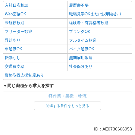
入社日応相談
履歴書不要
Web面接OK
職場見学OKまたは説明会あり
未経験歓迎
経験者・有資格者歓迎
フリーター歓迎
ブランクOK
昇給あり
フルタイム歓迎
車通勤OK
バイク通勤OK
転勤なし
無期雇用派遣
交通費支給
社会保険あり
資格取得支援制度あり
同じ職種から求人を探す
軽作業・製造・物流
入出庫・商品管理・検品・検査
製造・組立・加工
関連する条件をもっと見る
同じ特徴から求人を探す
未経験歓迎
車通勤OK
ID：AE0730606953
交通費支給
社会保険あり