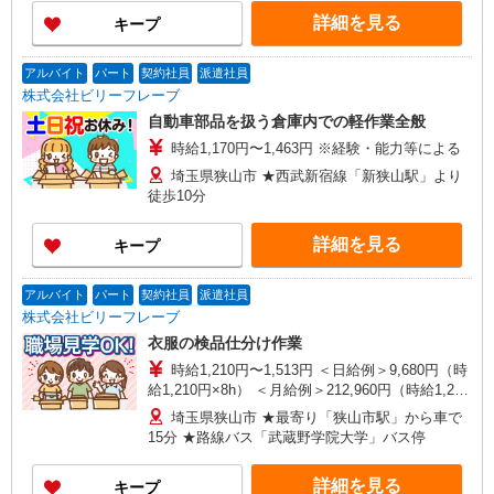
詳細を見る
キープ
アルバイト
パート
契約社員
派遣社員
株式会社ビリーフレーブ
自動車部品を扱う倉庫内での軽作業全般
時給1,170円〜1,463円 ※経験・能力等による
埼玉県狭山市 ★西武新宿線「新狭山駅」より
徒歩10分
詳細を見る
キープ
アルバイト
パート
契約社員
派遣社員
株式会社ビリーフレーブ
衣服の検品仕分け作業
時給1,210円〜1,513円 ＜日給例＞9,680円（時
給1,210円×8h） ＜月給例＞212,960円（時給1,210
円×8h×22日） ※経験・能力等による
埼玉県狭山市 ★最寄り「狭山市駅」から車で
15分 ★路線バス「武蔵野学院大学」バス停
詳細を見る
キープ