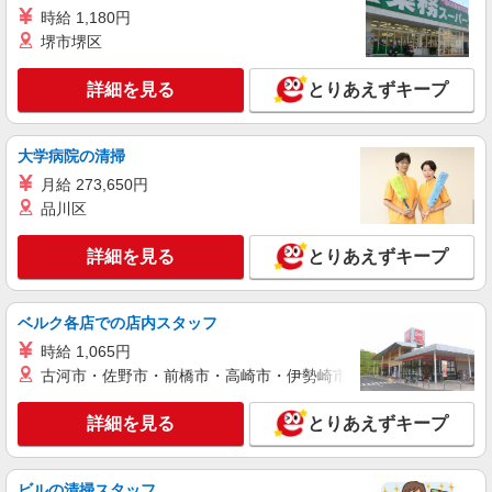
アルバイト
パート
時給 1,180円
株式会社アルター 丸広川越店加工室
堺市堺区
加工室での洋服のお直し・縫製スタッフ
時給1,150円（経験・能力による） ※試用期間
詳細を見る
とりあえずキープ
も同じ
埼玉県川越市新富町2丁目6-1（丸広川越店
2F アルター加工室）
大学病院の清掃
月給 273,650円
詳細を見る
キープ
品川区
アルバイト
パート
詳細を見る
とりあえずキープ
アセットインベントリー株式会社 川越営業所
棚卸しスタッフ（短期の夜間商品カウント）
ベルク各店での店内スタッフ
時給1,200円（22時以降は時給1,500円） ※7〜
9月の特別時給です！ ★初めてお仕事始める方に
時給 1,065円
出勤インセンティブあり！ 初日出勤日と出勤5日
古河市・佐野市・前橋市・高崎市・伊勢崎市・太田市・館林市・
埼玉県川越市、所沢市、狭山市、坂戸市、及び
目に各5,000円支給♪（規定有） ＼日払いOK／ 急
その周辺 ※基本直行直帰 ※日によって店舗は異な
な出費の時も安心♪ 働いた分を給料日前に受け取
ります。 ※場所により社用車送迎あり
詳細を見る
とりあえずキープ
れます！
詳細を見る
キープ
ビルの清掃スタッフ