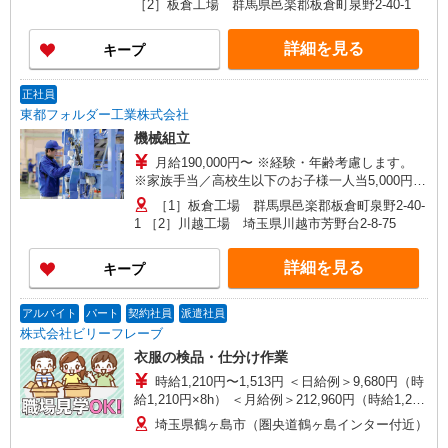
［2］板倉工場 群馬県邑楽郡板倉町泉野2-40-1
当） 26歳（入社7年目）／420万円 （月給24万円
＋賞与＋他手当）
詳細を見る
キープ
正社員
東都フォルダー工業株式会社
機械組立
月給190,000円〜 ※経験・年齢考慮します。
※家族手当／高校生以下のお子様一人当5,000円
※賞与年2回、昇給年1回 （年収例） 39歳（入社
［1］板倉工場 群馬県邑楽郡板倉町泉野2-40-
15年目）／540万円 （月給29万円＋賞与＋他手
1 ［2］川越工場 埼玉県川越市芳野台2-8-75
当） 26歳（入社7年目）／420万円 （月給24万円
＋賞与＋他手当）
詳細を見る
キープ
アルバイト
パート
契約社員
派遣社員
株式会社ビリーフレーブ
衣服の検品・仕分け作業
時給1,210円〜1,513円 ＜日給例＞9,680円（時
給1,210円×8h） ＜月給例＞212,960円（時給1,210
円×8h×22日） ※経験・能力等による
埼玉県鶴ヶ島市（圏央道鶴ヶ島インター付近）