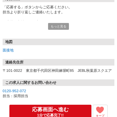
「応募する」ボタンからご応募ください。
担当より折り返しご連絡いたします。
≪応募〜入社までの流れ≫
もっと見る
▼書類選考（最短翌営業日）
*応募時にいただいた内容で書類選考させていただきます。
▼面接（最短翌営業日、30分程度）
*来社面接またはオンライン面接が可能です。
地図
*面接時、履歴書・職務経歴書の提出は不要です。
面接地
（応募情報不足の場合は、履歴書・職務経歴書を頂くケースがあ
ります。）
▼内定（面接後、最短翌営業日）
連絡先住所
*当社より内定通知をお送りします。
〒101-0022 東京都千代田区神田練塀町85 JEBL秋葉原スクエア
*内定にご承諾いただけましたら、採用決定となります。
▼入社（毎月1日、16日 ※休日の場合は後倒し）
*当社の正社員としてご入社いただきます。
この求人に関するお問い合わせ
*辞令の授与、オリエンテーションをお受けいただきます。
0120-952-072
▼配属先の決定（★）
担当：採用担当
*当社が配属先を決定します。
*配属先を実際にご確認いただき、最終確定します。
▼就業開始
応募画面へ進む
*配属先にて、当社の派遣スタッフとしてご就業いただきます。
1分で応募完了!!
キープ