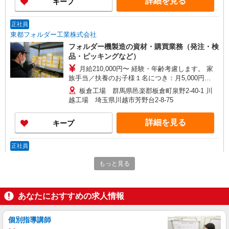
詳細を見る
キープ
正社員
東都フォルダー工業株式会社
フォルダー機製造の資材・購買業務（発注・検
品・ピッキングなど）
月給210,000円〜 経験・年齢考慮します。 家
族手当／扶養のお子様１名につき：月5,000円
※18歳まで支給 賞与 年2回 昇給 年1回
板倉工場 群馬県邑楽郡板倉町泉野2-40-1 川
越工場 埼玉県川越市芳野台2-8-75
詳細を見る
キープ
正社員
横川石油ガス株式会社
もっと見る
LPガスのルート配送及び関連業務
月給200,000円〜350,000円 ※年令・経験等に
よる 月収例① 30歳の場合 300,000円 基本給
あなたにおすすめの求人情報
250,000円＋残業手当50,000円（残業20時間） ※
埼玉県川越市山田958
宿直、残業代、交通費含む 月収例② 42歳の場合
350,000円 基本給300,000円＋残業手当50,000円
個別指導講師
詳細を見る
キープ
（残業20時間） ※宿直、残業代、交通費含む