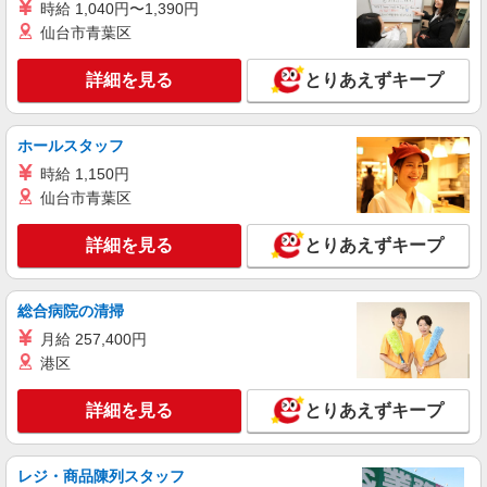
時給 1,040円〜1,390円
仙台市青葉区
正社員
オリオン科学株式会社
詳細を見る
とりあえずキープ
プリント基板の製造スタッフ
月給188,000円〜230,000円＋皆勤手当15,000
円 ★給与幅は経験・能力による ★残業手当別途支
ホールスタッフ
給 ★試用期間3ヶ月有（同条件） 月収例：月給
埼玉県川越市芳野台1-103-16 ★転勤はありま
時給 1,150円
240,000円／29歳・入社5年目 賞与年2回
せん。地域に根差して働ける環境です。
仙台市青葉区
詳細を見る
キープ
詳細を見る
とりあえずキープ
パート
有限会社田島工業
総合病院の清掃
[1]小物部品の組立スタッフ [2]小物部品の組立
月給 257,400円
及び納品スタッフ
港区
[1]時給1,148円以上 [2]時給1,300円以上
埼玉県川越市野田町1-11-20
詳細を見る
とりあえずキープ
詳細を見る
キープ
レジ・商品陳列スタッフ