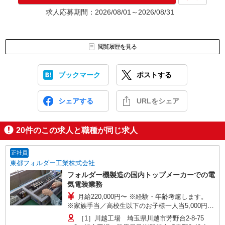
★入社前に配属先が決定する場合もございます。
求人応募期間：2026/08/01～2026/08/31
いずれの場合も、入社された時点で給与が発生します。（当社規
定あり）
▼面接地▼
閲覧履歴を見る
株式会社テクノ・サービス 川越営業所
〒350-1123 埼玉県川越市脇田本町14-1 日本生命川越ビル4階
ブックマーク
ポストする
シェアする
URLをシェア
20
件のこの求人と職種が同じ求人
正社員
東都フォルダー工業株式会社
フォルダー機製造の国内トップメーカーでの電
気電装業務
月給220,000円〜 ※経験・年齢考慮します。
※家族手当／高校生以下のお子様一人当5,000円
※賞与年2回、昇給年1回 （年収例） 39歳（入
［1］川越工場 埼玉県川越市芳野台2-8-75
社15年目）／540万円 （月給29万円＋賞与＋他手