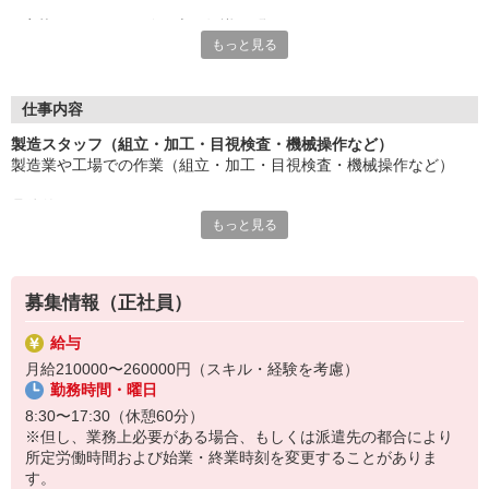
応募にあたり、経験や専門知識は問いません。
もっと見る
約束を守ること、きちんと連絡をすること、前向きに仕事へ取り
組むこと。
そんな姿勢を大切にできる方を歓迎します。
また、勤務時間やシフトなど柔軟に対応いただける方は、ご紹介
仕事内容
できるお仕事の幅も広がります。
製造スタッフ（組立・加工・目視検査・機械操作など）
製造業や工場での作業（組立・加工・目視検査・機械操作など）
長く働きたい――
その想いを、ここで実現しませんか？
具体的には・・・
製造業で正社員としてキャリアを築きたい方、ぜひご応募くださ
もっと見る
製品に不備がないか目視チェック
い。
部品を機械にセットしてボタン操作などなど
複雑な作業や力仕事はほとんどなく覚えやすいものばかり！
募集情報（正社員）
未経験の方もすぐに慣れていただけると思います。
給与
※当社（株）テクノ・サービスに正社員採用の上で、派遣就業先事
月給210000〜260000円（スキル・経験を考慮）
業所へ派遣となります。
勤務時間・曜日
8:30〜17:30（休憩60分）
※但し、業務上必要がある場合、もしくは派遣先の都合により
所定労働時間および始業・終業時刻を変更することがありま
す。