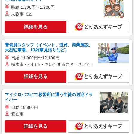
派遣社員
ランスタッド株式会社 所沢支店（所沢事業所）/FTRZ115295
時給 1,200円〜1,200円
検品
大阪市北区
時給1350円 ※交通費実費支給／当社規定あ
り。
詳細を見る
とりあえずキープ
埼玉県川越市今福 【交通費支給】車・バイ
ク・自転車通勤OK（無料駐車場あり）／川越駅か
ら無料送迎バスあり
警備員スタッフ（イベント、道路、商業施設、
大型駐車場、JR列車見張りなど）
詳細を見る
キープ
日給 11,000円〜12,100円
栃木市・小山市・さいたま市西区・さいたま市岩槻区・久喜市・
派遣社員
ランスタッド株式会社 所沢支店（所沢事業所）/FTRZ115140
詳細を見る
とりあえずキープ
組立・部品加工
時給1520円 月収例：239400円＝1520円×7時間
30分×21日勤務の場合＋残業代、交通費別途支給
マイクロバスにて教習所に通う生徒の送迎ドラ
※交通費実費支給／当社規定あり。
埼玉県川越市 南大塚駅から徒歩12分
イバー
日給 15,850円
詳細を見る
キープ
箕面市
詳細を見る
とりあえずキープ
派遣社員
ランスタッド株式会社 所沢支店（所沢事業所）/FTRZ115282