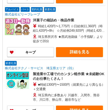
アルバイト
パート
契約社員
派遣社員
株式会社ビリーフレーブ
洋菓子の箱詰め・検品作業
時給1,420円〜1,775円 ☆日給例11,360円（時
給1,420円×8h） ☆月給例249,920円（時給1,420円
×8h×22日） ※経験・能力等による
埼玉県所沢市 ★西武池袋線「小手指駅」より
徒歩で20分
詳細を見る
キープ
派遣社員
株式会社テクノ・サービス 埼玉県エリア（01）
製造業や工場でのカンタン軽作業 ★未経験OK
のお仕事たくさん！
■時給1300円〜1500円（就業先により異なる）
＋交通費
埼玉県内に多数あり 川越市、入間市、熊谷
市、川口市、狭山市、越谷市など