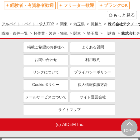
経験者・有資格者歓迎
フリーター歓迎
ブランクOK
もっと見る
アルバイト・バイト・求人TOP
関東
埼玉県
川越市
株式会社テクノ・
職種・条件一覧
軽作業・製造・物流
関東
埼玉県
川越市
株式会社テ
掲載ご希望のお客様へ
よくある質問
お問い合わせ
利用規約
リンクについて
プライバシーポリシー
Cookieポリシー
個人情報保護方針
メールサービスについて
サイト運営会社
サイトマップ
(c) AIDEM Inc.
TOPへ