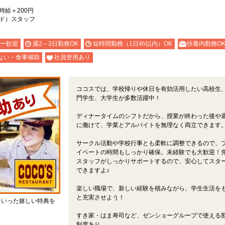
）時給＋200円
ド）スタッフ
ー歓迎
週2～3日勤務OK
短時間勤務（1日4h以内）OK
扶養内勤務O
ない・食事補助
社員登用あり
ココスでは、学校帰りや休日を有効活用したい高校生
門学生、大学生が多数活躍中！
ディナータイムのシフトだから、授業が終わった後や
に働けて、学業とアルバイトを無理なく両立できます
サークル活動や学校行事とも柔軟に調整できるので、
イベートの時間もしっかり確保。未経験でも大歓迎！
スタッフがしっかりサポートするので、安心してスタ
できますよ♪
楽しい職場で、新しい経験を積みながら、学生生活を
と充実させよう！
といった嬉しい特典を
すき家・はま寿司など、ゼンショーグループで使える
制度あり。