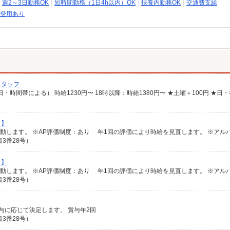
週2～3日勤務OK
短時間勤務（1日4h以内）OK
扶養内勤務OK
交通費支給
登用あり
スタッフ
ト】
3番28号）
ト】
3番28号）
給与に応じて決定します。 賞与年2回
3番28号）