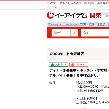
COCO’S 佐倉表町店の調理・調理補助・調理師の
アイデム
エ
関東
アルバイト・バイト・求人TOP
>
関東
>
千葉県
>
勤務地
職種
COCO’S 佐倉表町店
アルバイト
パート
ディナー帯募集中＜キッチン＞学校帰
アルバイト募集！食事補助あり♪
給与
時給1200円
※22:00〜翌5:00：時給1
※高校生時給1140円
■【土日祝加給】
土日祝は1時間当たり＋5