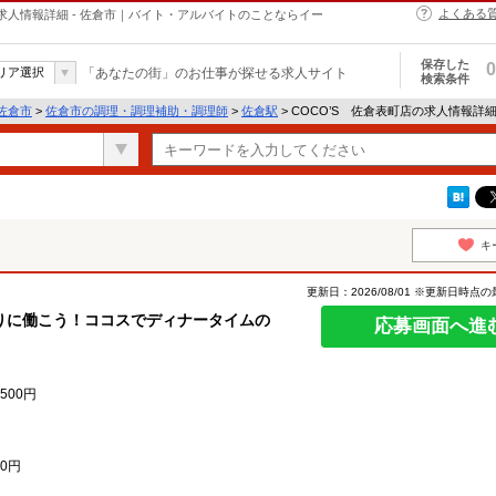
よくある
求人情報詳細 - 佐倉市｜バイト・アルバイトのことならイー
保存した
0
リア選択
「あなたの街」のお仕事が探せる求人サイト
検索条件
佐倉市
>
佐倉市の調理・調理補助・調理師
>
佐倉駅
> COCO’S 佐倉表町店の求人情報詳
キ
更新日：2026/08/01 ※更新日時点
りに働こう！ココスでディナータイムの
応募画面へ進
500円
0円