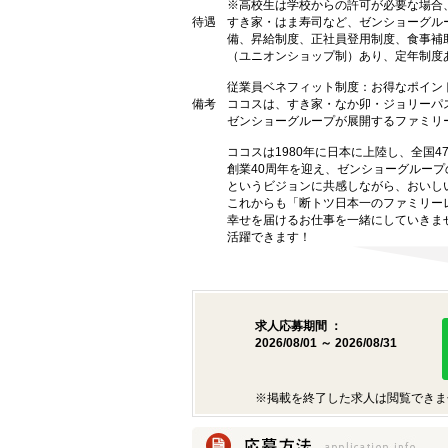
※高校生は学校からの許可が必要な場合
待遇
すき家・はま寿司など、ゼンショーグル
備、昇給制度、正社員登用制度、食事補
（ユニオンショップ制）あり、定年制度あ
従業員ベネフィット制度：お得なポイン
備考
ココスは、すき家・なか卯・ジョリーパ
ゼンショーグループが展開するファミリ
ココスは1980年に日本に上陸し、全国
創業40周年を迎え、ゼンショーグルー
というビジョンに共感しながら、おいし
これからも「断トツ日本一のファミリー
幸せを届けるお仕事を一緒にしていきま
活躍できます！
求人応募期間 ：
2026/08/01 ～ 2026/08/31
※掲載を終了した求人は閲覧できま