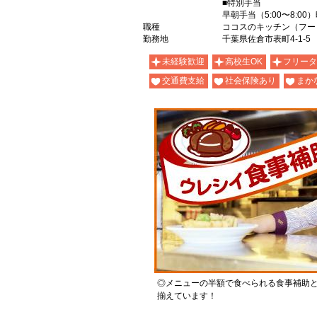
■特別手当
早朝手当（5:00〜8:00
職種
ココスのキッチン（フー
勤務地
千葉県佐倉市表町4-1-5
未経験歓迎
高校生OK
フリータ
交通費支給
社会保険あり
まか
◎メニューの半額で食べられる食事補助
揃えています！