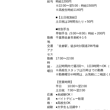
給与
時給1200円
※22:00〜翌5:00：時給1500円
※高校生時給1140円
■【土日祝加給】
土日祝は1時間当たり＋50円
■特別手当
早朝手当（5:00〜8:00）時給＋200円
勤務
千葉県佐倉市表町4-1-5
地
交通
「佐倉駅」徒歩8分/国道296号線
アク
セス
勤務
17:00〜22:00
時
上記時間内で週2回〜、1日3時間〜OK
間・
※高校生スタッフは21時までの勤務
曜日
※勤務曜日や時間は、お気軽にご相談く
【営業時間】
平日 10:00〜翌2:00
土日祝 7:00〜翌2:00
応募
●未経験OK！
資
●バイトデビュー歓迎
格・
●高校生OK
経験
●大学生も活躍中！