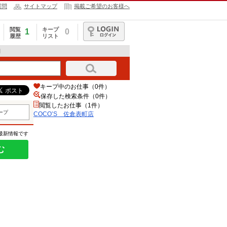
質問
サイトマップ
掲載ご希望のお客様へ
閲覧
キープ
1
0
履歴
リスト
ログイン
細
キープ中のお仕事（0件）
保存した検索条件（
0
件）
閲覧したお仕事（1件）
ープ
COCO’S 佐倉表町店
の最新情報です
む