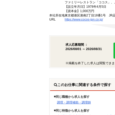
ファミリーレストラン「ココス」、
【設立年月日】1978年4月5日
【資本金】1,000万円
本社所在地
東京都港区港南2丁目18番1号 JR
URL
https://www.cocos-jpn.co.jp/
求人応募期間 ：
2026/08/01 ～ 2026/08/31
※掲載を終了した求人は閲覧できま
このお仕事に関連する条件で探す
同じ職種から求人を探す
調理・調理補助・調理師
同じ特徴から求人を探す