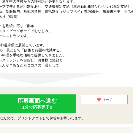
、通学中の学校からの許可証が必要となります。
ープで使える割引制度あり、交通費規定支給（車通勤応相談/ガソリン代規定支給）
助、制服貸与、敷地内禁煙、前払制度（ジョブペイ）有/稼働分、履歴書不要 ※労
り（65歳）
トを勤続に応じて配布
スタ・ビッグボーイでおなじみ、
ーレストランです。
47都道府県に展開しています。
プの一員として「飢餓と貧困を撲滅する」
い料理を手軽な価格で提供してきました。
レストラン」を目指し、お客様に笑顔と
せんか？あなたもココスの一員として
応募画面へ進む
キープ
1分で応募完了!!
せんので、プリントアウトして保管をお願いします。