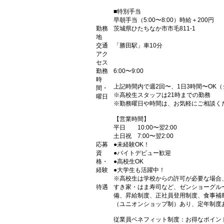
■特別手当
早朝手当（5:00〜8:00）時給＋200円
勤務
茨城県ひたちなか市市毛811-1
地
交通
「勝田駅」車10分
アク
セス
勤務
6:00〜9:00
時
上記時間内で週2回〜、1日3時間〜OK
間・
※高校生スタッフは21時までの勤務
曜日
※勤務曜日や時間は、お気軽にご相談く
【営業時間】
平日 10:00〜翌2:00
土日祝 7:00〜翌2:00
応募
●未経験OK！
資
●バイトデビュー歓迎
格・
●高校生OK
経験
●大学生も活躍中！
※高校生は学校からの許可が必要な場合
待遇
すき家・はま寿司など、ゼンショーグル
備、昇給制度、正社員登用制度、食事補
（ユニオンショップ制）あり、定年制度あ
従業員ベネフィット制度：お得なポイン