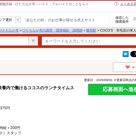
よくある
情報詳細 - ひたちなか市｜バイト・アルバイトのことならイ
保存した
0
リア選択
「あなたの街」のお仕事が探せる求人サイト
検索条件
ひたちなか市
>
ひたちなか市の調理・調理補助・調理師
>
勝田駅
> COCO’S 市毛店の求
キ
更新日：2026/08/01 ※更新日時点
扶養内で働けるココスのランチタイムス
応募画面へ進
375円
）時給＋200円
ド）スタッフ