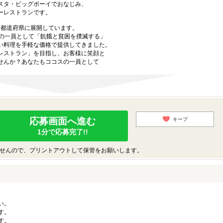
スタ・ビッグボーイでおなじみ、
ーレストランです。
47都道府県に展開しています。
プの一員として「飢餓と貧困を撲滅する」
い料理を手軽な価格で提供してきました。
レストラン」を目指し、お客様に笑顔と
せんか？あなたもココスの一員として
応募画面へ進む
キープ
1分で応募完了!!
せんので、プリントアウトして保管をお願いします。
い。
す。
す。