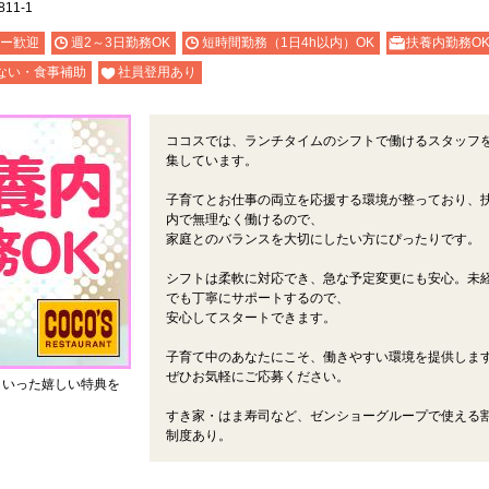
1-1
ー歓迎
週2～3日勤務OK
短時間勤務（1日4h以内）OK
扶養内勤務O
ない・食事補助
社員登用あり
ココスでは、ランチタイムのシフトで働けるスタッフ
集しています。
子育てとお仕事の両立を応援する環境が整っており、
内で無理なく働けるので、
家庭とのバランスを大切にしたい方にぴったりです。
シフトは柔軟に対応でき、急な予定変更にも安心。未
でも丁寧にサポートするので、
安心してスタートできます。
子育て中のあなたにこそ、働きやすい環境を提供しま
ぜひお気軽にご応募ください。
といった嬉しい特典を
すき家・はま寿司など、ゼンショーグループで使える
制度あり。