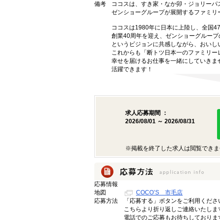
備考
ココスは、すき家・なか卯・ジョリーパ
ゼンショーグループが展開するファミリ
ココスは1980年に日本に上陸し、全国
創業40周年を迎え、ゼンショーグルー
というビジョンに共感しながら、おいし
これからも「断トツ日本一のファミリー
幸せを届けるお仕事を一緒にしていきま
活躍できます！
求人応募期間 ：
2026/08/01 ～ 2026/08/31
※掲載を終了した求人は閲覧できま
応募情報
地図
COCO’S 市毛店
応募方法
「応募する」ボタンをご利用くださ
こちらより折り返しご連絡いたしま
電話でのご応募もお待ちしておりま