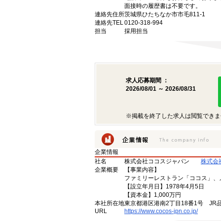
面接時の履歴書は不要です。
連絡先住所
茨城県ひたちなか市市毛811-1
連絡先TEL
0120-318-994
担当
採用担当
求人応募期間 ：
2026/08/01 ～ 2026/08/31
※掲載を終了した求人は閲覧できま
企業情報
社名
株式会社ココスジャパン
株式会
企業概要
【事業内容】
ファミリーレストラン「ココス」、
【設立年月日】1978年4月5日
【資本金】1,000万円
本社所在地
東京都港区港南2丁目18番1号 JR
URL
https://www.cocos-jpn.co.jp/