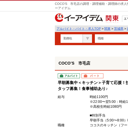
COCO’S 市毛店の調理・調理補助・調理師の求人
ーアイデム
エ
関東
アルバイト・バイト・求人TOP
>
関東
>
茨城県
>
勤務地
職種
COCO’S 市毛店
アルバイト
パート
早朝募集中＜キッチン＞子育て応援！
タッフ募集！食事補助あり♪
給与
時給1100円
※22:00〜翌5:00：時給1
※高校生時給1080円
■特別手当
早朝手当（5:00〜8:00
職種
ココスのキッチン（フー