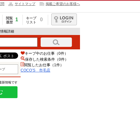
質問
サイトマップ
掲載ご希望のお客様へ
閲覧
キープ
1
0
履歴
リスト
ログイン
人情報詳細
キープ中のお仕事（0件）
保存した検索条件（
0
件）
閲覧したお仕事（1件）
ープ
COCO’S 市毛店
の最新情報です
む