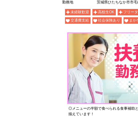
勤務地
茨城県ひたちなか市市毛81
未経験歓迎
高校生OK
フリータ
交通費支給
社会保険あり
まか
◎メニューの半額で食べられる食事補助
揃えています！