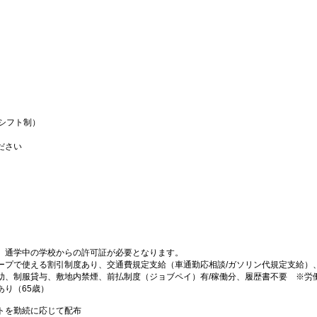
（シフト制）
ださい
、通学中の学校からの許可証が必要となります。
ープで使える割引制度あり、交通費規定支給（車通勤応相談/ガソリン代規定支給）
助、制服貸与、敷地内禁煙、前払制度（ジョブペイ）有/稼働分、履歴書不要 ※労
り（65歳）
トを勤続に応じて配布